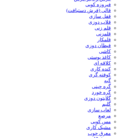
فیروزه کوبی
قالی (فرش دستبافت)
قفل سازی
قلاب دوزی
قلم زنی
قلمزنی
قلمکار
قیطان دوزی
کاشی
کاغذ پوستی
کلاقه ای
کنده کاری
کوفته گری
گبه
گره چینی
گره خورد
گلابتون دوزی
گلیم
لعاب سازی
مرصع
مس کوبی
مشبک کاری
معرق چوب