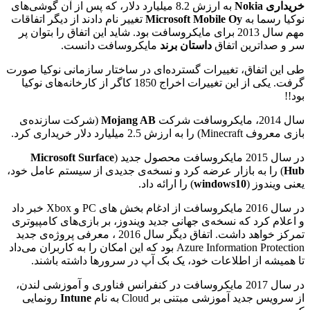
خریداری
Nokia
به ارزش 8.2 میلیارد دلار، که پس از آن گوشی‌های
نوکیا رسما به
Microsoft Mobile Oy
تغییر نام دادند از دیگر اتفاقات
مهم سال 2013 برای مایکروسافت بود. شاید این اتفاق را بتوان پر
سر و صداترین اتفاق
داستان برند
مایکروسافت دانست.
طی این اتفاق، تغییرات گسترده‌ای در ساختار سازمانی نوکیا صورت
گرفت. یکی از این تغییرات اخراج 1850 کاگر از کارخانه‌های نوکیا
بود!!
سال 2014، مایکروسافت شرکت
Mojang AB
(شرکت سازنده‌ی
بازی معروف Minecraft) را به ارزش 2.5 میلیارد دلار خریداری کرد.
در سال 2015 مایکروسافت محصول جدید (
Microsoft Surface
Hub
) را به بازار عرضه کرد و نسخه‌ی جدیدی از سیستم عامل خود،
یعنی ویندوز (
10
windows
) را ارائه داد.
در سال 2016 مایکروسافت از ادغام بخش های PC و Xbox خبر داد
و اعلام کرد که نسخه‌ی جهانی جدید ویندوز، بر بازی‌های کامپیوتری
تمرکز خواهد داشت. اتفاق دیگر سال 2016 ، معرفی پروژه‌ی جدید
Azure Information Protection بود که این امکان را به کاربران می‌داد
تا همیشه از اطلاعات خود، یک بک آپ در سرورها داشته باشند.
در سال 2017 مایکروسافت در کنفرانس فناوری و آموزشی لندن،
از سرویس جدید آموزشی مبتنی بر Cloud به نام
Intune
رونمایی