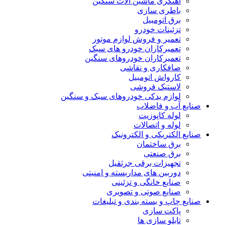
آهنگری ماشین آلات سنگین
باطری سازی
برق اتومبیل
تزئینات خودرو
تعمیر و فروش لوازم موتور
تعمیرکاران خودرو های سبک
تعمیرکاران خودروهای سنگین
صافکاری و نقاشی
کارواش اتومبیل
لاستیک فروشی
لوازم یدکی خودروهای سبک و سنگین
صنایع آب و فاضلاب
لوله کاپوزیت
لوله و اتصالات
صنایع الکتریکی و الکترونیک
برق ساختمان
برق صنعتی
تجهیزات برقی جرثقیل
دوربین های مداربسته و امنیتی
صنایع خانگی و تزئینی
صنایع صوتی و تصویری
صنایع چاپ و بسته بندی و تبلیغات
پاکت سازی
تابلو سازی ها