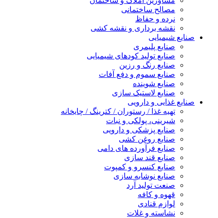
مشاورین املاک و ساختمان
مصالح ساختمانی
نرده و حفاظ
نقشه برداری و نقشه کشی
صنایع شیمیایی
صنایع پلیمری
صنایع تولید کودهای شیمیایی
صنایع رنگ و رزین
صنایع سموم و دفع آفات
صنایع شوینده
صنایع لاستیک سازی
صنایع غذایی و دارویی
تهیه غذا / رستوران / کترینگ / چایخانه
شیرینی، پولکی و نبات
صنایع پزشکی و دارویی
صنایع روغن کشی
صنایع فرآورده های دامی
صنایع قند سازی
صنایع کنسرو و کمپوت
صنایع نوشابه سازی
صنعت تولید آرد
قهوه و کافه
لوازم قنادی
نشاسته و غلات