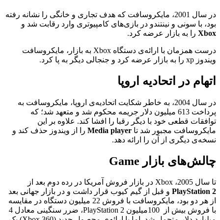
در سال 2001، مایکروسافت که هدف تجاری و خانگی را نشانه رفته
بود، با سونی و نینتندو در بازی‌های کامپیوتری وارد رقابت شد و
Xbox
را به بازار عرضه کرد.
درست همزمان با ارائه‌ی دستگاه Xbox به بازار، مایکروسافت
ویندوز xp را به بازار عرضه کرد و جنجالی دیگر به پا کرد.
اتهام در اتحادیه اروپا
در سال 2004، به خاطر شکایت اتحادیه‌ی اروپا، مایکروسافت به
پرداخت 613 میلیون دلار جریمه محکوم شد و متعهد شد؛ که
توافقات قطعی خود با دیگر رقبا را افشا کند. علاوه بر این
مایکروسافت مجبور شد تا
Media player
را از ویندوز حذف کند و
نسخه‌ی دیگری از آن را ارائه دهد.
چالش‌های بازار Game
تا سال 2005، Xbox در بازار فروش آمریکا در رده دوم بعد از
PlayStation 2
و قبل از گیم کیوب قرار داشت و در بازار جهانی بعد
از هر دو بود، مایکروسافت با فروش 22 میلیون دستگاه در مقایسه
با فروش بیش از 100میلیون PlayStation 2، ضرر سنگینی معادل 4
میلیارد دلار متحمل شد. اما با ارائه‌ی محصول جدید (Xbox 360) یک