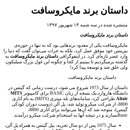
داستان برند مایکروسافت
منتشره شده در سه شنبه ۱۳ شهریور ۱۳۹۷
داستان برند مایکروسافت
مایکروسافت یکی از معدود برندهایی بود که نه تنها در حوزه‌ی
بیزینس خود موفق عمل کرد، بلکه به جرات می‌توان گفت که دنیا را
وارد عصر تازه‌ای کرد. در اینفوگرافی
داستان برند مایکروسافت
به
گذشته برمیگردیم تا ببینیم از کجا و چگونه این غول بزرگ سیلیکون
ولی خلق شد و توسعه پیدا کرد!
داستان برند مایکروسافت
داستان از سال 1973 شروع می شود، درست زمانی که گیتس در
دانشگاه هاروارد،یک نسخه از زبان BASIC برای کامپیوتر
MITS
Altair
طراحی کرد، سامانه‌های تله میتری (MITS) به نام آتاری
8800، از شرکت میکرو تولید شد، پل آلن (دوست دوران کودکی
گیتس)، متوجه شد که آن‌ها می‌توانند برای آتاری 8800،
Basicبسازند و در نتیجه آنها به استخدام شرکت میکرو درآمدند.
سال 1975 پس از دو سال تجربه، بیل گیتس به همراه پل آلن،