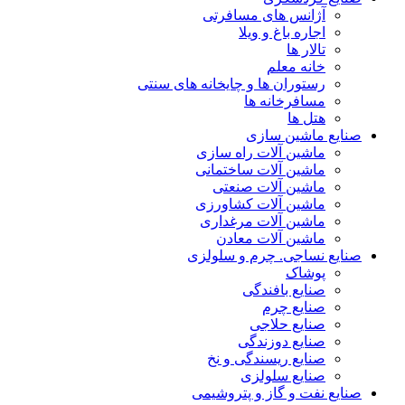
آژانس های مسافرتی
اجاره باغ و ویلا
تالار ها
خانه معلم
رستوران ها و چایخانه های سنتی
مسافرخانه ها
هتل ها
صنایع ماشین سازی
ماشین آلات راه سازی
ماشین آلات ساختمانی
ماشین آلات صنعتی
ماشین آلات کشاورزی
ماشین آلات مرغداری
ماشین آلات معادن
صنایع نساجی. چرم و سلولزی
پوشاک
صنایع بافندگی
صنایع چرم
صنایع حلاجی
صنایع دوزندگی
صنایع ریسندگی و نخ
صنایع سلولزی
صنایع نفت و گاز و پتروشیمی