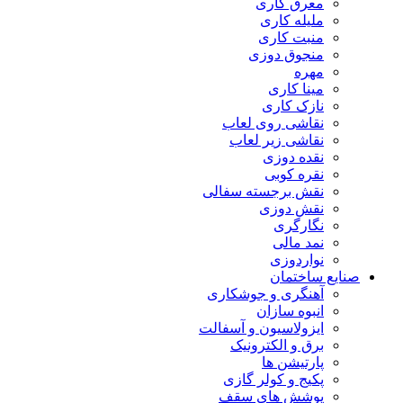
معرق کاری
مليله کاری
منبت کاری
منجوق دوزی
مهره
مینا کاری
نازک کاری
نقاشی روی لعاب
نقاشی زیر لعاب
نقده دوزی
نقره کوبی
نقش برجسته سفالی
نقش دوزی
نگارگری
نمد مالی
نواردوزی
صنایع ساختمان
آهنگری و جوشکاری
انبوه سازان
ایزولاسیون و آسفالت
برق و الکترونیک
پارتیشن ها
پکیج و کولر گازی
پوشش های سقف