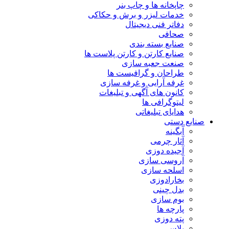
چاپخانه ها و چاپ بنر
خدمات لیزر و برش و حکاکی
دفاتر فنی دیجیتال
صحافی
صنایع بسته بندی
صنایع کارتن و کارتن پلاست ها
صنعت جعبه سازی
طراحان و گرافیست ها
غرفه آرایی و غرفه سازی
کانون های آگهی و تبلیغات
لیتوگرافی ها
هدایای تبلیغاتی
صنایع دستی
آبگینه
آثار چرمی
آجیده دوزی
آروسی سازی
اسلحه سازی
بخارادوزی
بدل چینی
بوم سازی
پارچه ها
پته دوزی
پلاس