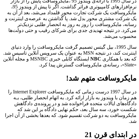
در سال 1995 با ارائه‌ی ویندوز 95 ،مایکروسافت پایش را از بازار
نرم‌افزارهای کامپیوتری فراتر گذاشت. اگر تا پیش از ویندوز 95،
مایکروسافت یک شرکت تجارت محور قلمداد می‌شد، بعد از آن به
یک شرکت مشتری محور بدل شد. پا گذاشتن به عرصه‌ی اینترنت و
رسانه، مایکروسافت را روز به روز به انحصار طلبی نزدیک‌تر
می‌کرد. در نتیجه تهدیدی جدی برای شرکای رقیب و حتی دولت‌ها
محسوب می‌شد.
سال 1995، بیل گیتس تصمیم گرفت مایکروسافت را وارد دنیای
اینترنت کند، در نتیجه MSN به عنوان یک سرویس آنلاین تاسیس شد.
که بعد با همکاری
NBC
ایستگاه کابلی خبری MSNBC و مجله آنلاین
«Slate»، رسانه‌ی مایکروسافت گسترش پیدا کرد.
مایکروسافت متهم شد!
در سال 1997 درست زمانی که مایکروسافت Internet Explorer را
هم زمان با ویندوز به بازار ارائه کرد. به اتهام انحصار طلبی، بـه
دادگاه‌های ایالات متحده فراخوانده شد و در پرونده‌ی دادگاهش
شکست خورد، سه سال بعد، حکم نهایی دادگاه بر این شد که
مایکروسافت به دو شرکت تقسیم شود. که بعدها بخشی از آن اجرا
شد.
در ابتدای قرن 21