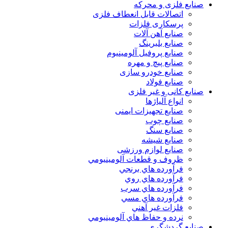
صنایع فلزی و محرکه
اتصالات قابل انعطاف فلزی
پرسکاری فلزات
صنایع آهن آلات
صنایع بلبرینگ
صنایع پروفیل آلومینیوم
صنایع پیچ و مهره
صنایع خودرو سازی
صنایع فولاد
صنایع کانی و غیر فلزی
انواع آلياژها
صنایع تجهیزات ایمنی
صنایع چوب
صنایع سنگ
صنایع شیشه
صنایع لوازم ورزشی
ظروف و قطعات آلومينيومي
فرآورده هاي برنجي
فرآورده هاي روي
فرآورده هاي سرب
فرآورده هاي مسي
فلزات غير آهني
نرده و حفاظ هاي آلومينيومي
صنایع گردشگری