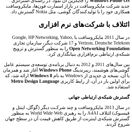
OS
Windows Phone
را جایگزین آن نمود. در راستای استراتژی
جدید شرکت مایکروسافت در بازار اسمارت فون‌ها، مایکروسافت
همکاری خود را با تولیدکنندگان گوشی، مثل Nokia گسترش داد.
ائتلاف با شرکت‌های نرم افزاری
در سال 2011 مایکروسافت با Google, HP Networking, Yahoo,
Verizon, Deutsche Telekom و 17 شرکت دیگر، سازمان تجاری
Open Networking Foundation
را به منظور گسترش و ترویج
شبکه‌ی ارتباطی نرم‌افزاری بنیانگذاری کرد.
بین سال‌های 2011 و 2012 به دنبال برنامه‌ی توسعه‌ی سیستم عامل
گوشی‌های هوشمند، ریبرندینگ
Windows Phone
آغاز شد و همزمان
با آن، نسخه ی جدیدی از Windows به نام
Windows 8
ارائه شد، که
برای اولین بار در آن، از رابط کاربری
Metro Design Language
استفاده شد.
گسترش شبکه‌ی ارتباطی جهانی
در سال 2013 مایکروسافت و چند شرکـت دیگر (گوگل، اینتل و
فیسبوک) ائتلاف A4AI را به رهبری World Wide Web به منظور
گسترش شبکه‌ی اینترنت از طریق کاهش قیمت آن در سطح جهان
شروع کردند.