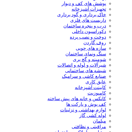
پوشش های کف و دیوار
تجهیزات آشپزخانه
خاک برداری و گود برداری
داربست های فلزی
درب و پنجره ساختمان
دکوراسیون داخلی
دوخت و نصب پرده
روف گاردن
سازه های چوبی
سنگ ونمای ساختمان
شومینه و گچ بری
شیرآلات و لوله و اتصالات
شیشه های ساختمانی
صنایع کاشی و سرامیک
عایق کاری
کابینت آشپزخانه
کامپوزیت
کانکس و خانه های پیش ساخته
کف پوش و پارکت ها
لوازم بهداشتی و تزئینات
لوله کشی گاز
مبلمان
مراقبتی و نظافتی