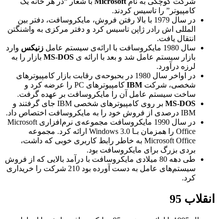
شرکت کوچکی به نام
Microsoft
با شعار “در هر خانه یک
کامپیوتر” را تاسیس کردند.
در سال 1979 با بالا رفتن فروش، مایکروسافت، دفتر بین
المللی اش رادر ژاپن تاسیس کرد و دفتر مرکزی به واشنگتن
انتقال یافت.
سال 1980 مایکروسافت با ارائه‌ی سیستم عامل
زنیکس
وارد
بازار سیستم عامل شد و بعد با ارائه ی
MS-DOS
بازار را به
لرزه درآورد.
در اواخر سال 1980 در بحبوحه‌ی رقابت بازار کامپیوترهای
شخصی، شرکت
IBM
کامپیوترهای PC را عرضه کرد و
ساخت سیستم عامل آن را مایکروسافت بر عهده گرفت.
MS-DOS
بر روی کامپیوترهای شخصی IBM جای گرفتند و
IBM درصدی از فروش خود را به مایکروسافت اختصاص داد.
در سال 1990 مایکروسافت مجموعه‌ی نرم‌افزاری Microsoft
Office را همزمان بـا Windows 3.0 ارائه کرد. مجموعه
Microsoft Office به خاطر رابط کاربری خوبی که داشت،
بردی بزرگ برای مایکروسافت بود.
طی دهه 80 میلادی مایکروسافت با درآمد بالایی که از فروش
سیستم‌های عامل به دست آورده بود 210 شرکت را خریداری
کرد.
انقلاب 95