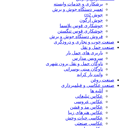
برشکاری و خدمات وابسته
تعمیر دستگاه جوش و برش
جوش co2
جوش آرگون
جوشکاری قوس پلاسما
جوشکاری قوس تنگستن
فروش دستگاه جوش و برش
صنعت چوب و نجاری و درودگری
صنعت حمل و نقل
باربری های حمل بار
سرویس مدارس
ناوگان حمل و نقل برون شهری
ناوگان مینی بوسرانی
وانت بار کرایه
صنعت روغن
صنعت عکاسی و فیلمبرداری
آتلیه ها
عکاس تبلیغاتی
عکاس عروسی
عکاس مد و فشن
عکاس هنرهای زیبا
عکاسی حیات وحش
عکاسی صنعتی