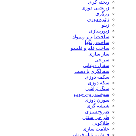
ریخته گری
زرتشتی دوزی
زرگری
زغره دوزی
زیلو
زیورسازی
ساخت ابزار و مواد
ساخت رنگها
ساخت قلم و قلممو
ساز سازی
سراجی
سفال دوغابی
سفالگری با دست
سکمه دوزی
سکه دوزی
سنگ تراشی
سوخت روی چوب
سوزن دوزی
شیشه گری
ضریح سازی
طراحی سنتی
طلاکوبی
علامت سازی
فرش و تابلو فرش