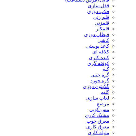
قفل سازی
قلاب دوزی
قلم زنی
قلمزنی
قلمکار
قیطان دوزی
کاشی
کاغذ پوستی
کلاقه ای
کنده کاری
کوفته گری
گبه
گره چینی
گره خورد
گلابتون دوزی
گلیم
لعاب سازی
مرصع
مس کوبی
مشبک کاری
معرق چوب
معرق کاری
مليله کاری