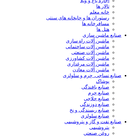
اجاره باغ و ویلا
تالار ها
خانه معلم
رستوران ها و چایخانه های سنتی
مسافرخانه ها
هتل ها
صنایع ماشین سازی
ماشین آلات راه سازی
ماشین آلات ساختمانی
ماشین آلات صنعتی
ماشین آلات کشاورزی
ماشین آلات مرغداری
ماشین آلات معادن
صنایع نساجی. چرم و سلولزی
پوشاک
صنایع بافندگی
صنایع چرم
صنایع حلاجی
صنایع دوزندگی
صنایع ریسندگی و نخ
صنایع سلولزی
صنایع نفت و گاز و پتروشیمی
پتروشیمی
روغن صنعتی