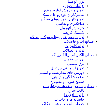
برق اتومبیل
تزئینات خودرو
تعمیر و فروش لوازم موتور
تعمیرکاران خودرو های سبک
تعمیرکاران خودروهای سنگین
صافکاری و نقاشی
کارواش اتومبیل
لاستیک فروشی
لوازم یدکی خودروهای سبک و سنگین
صنایع آب و فاضلاب
لوله کاپوزیت
لوله و اتصالات
صنایع الکتریکی و الکترونیک
برق ساختمان
برق صنعتی
تجهیزات برقی جرثقیل
دوربین های مداربسته و امنیتی
صنایع خانگی و تزئینی
صنایع صوتی و تصویری
صنایع چاپ و بسته بندی و تبلیغات
پاکت سازی
تابلو سازی ها
چاپخانه ها و چاپ بنر
خدمات لیزر و برش و حکاکی