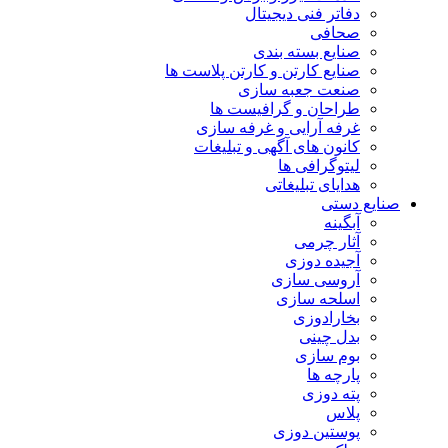
دفاتر فنی دیجیتال
صحافی
صنایع بسته بندی
صنایع کارتن و کارتن پلاست ها
صنعت جعبه سازی
طراحان و گرافیست ها
غرفه آرایی و غرفه سازی
کانون های آگهی و تبلیغات
لیتوگرافی ها
هدایای تبلیغاتی
صنایع دستی
آبگینه
آثار چرمی
آجیده دوزی
آروسی سازی
اسلحه سازی
بخارادوزی
بدل چینی
بوم سازی
پارچه ها
پته دوزی
پلاس
پوستین دوزی