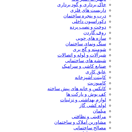
خاک برداری و گود برداری
داربست های فلزی
درب و پنجره ساختمان
دکوراسیون داخلی
دوخت و نصب پرده
روف گاردن
سازه های چوبی
سنگ ونمای ساختمان
شومینه و گچ بری
شیرآلات و لوله و اتصالات
شیشه های ساختمانی
صنایع کاشی و سرامیک
عایق کاری
کابینت آشپزخانه
کامپوزیت
کانکس و خانه های پیش ساخته
کف پوش و پارکت ها
لوازم بهداشتی و تزئینات
لوله کشی گاز
مبلمان
مراقبتی و نظافتی
مشاورین املاک و ساختمان
مصالح ساختمانی