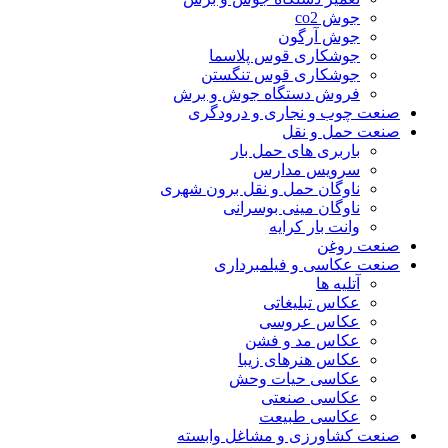
جوش co2
جوش آرگون
جوشکاری قوس پلاسما
جوشکاری قوس تنگستن
فروش دستگاه جوش و برش
صنعت چوب و نجاری و درودگری
صنعت حمل و نقل
باربری های حمل بار
سرویس مدارس
ناوگان حمل و نقل برون شهری
ناوگان مینی بوسرانی
وانت بار کرایه
صنعت روغن
صنعت عکاسی و فیلمبرداری
آتلیه ها
عکاس تبلیغاتی
عکاس عروسی
عکاس مد و فشن
عکاس هنرهای زیبا
عکاسی حیات وحش
عکاسی صنعتی
عکاسی طبیعت
صنعت کشاورزی و مشاغل وابسته