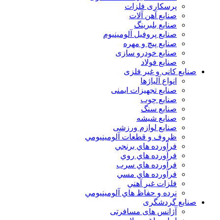
پرسکاری فلزات
صنایع آهن آلات
صنایع بلبرینگ
صنایع پروفیل آلومینیوم
صنایع پیچ و مهره
صنایع خودرو سازی
صنایع فولاد
صنایع کانی و غیر فلزی
انواع آلياژها
صنایع تجهیزات ایمنی
صنایع چوب
صنایع سنگ
صنایع شیشه
صنایع لوازم ورزشی
ظروف و قطعات آلومينيومي
فرآورده هاي برنجي
فرآورده هاي روي
فرآورده هاي سرب
فرآورده هاي مسي
فلزات غير آهني
نرده و حفاظ هاي آلومينيومي
صنایع گردشگری
آژانس های مسافرتی