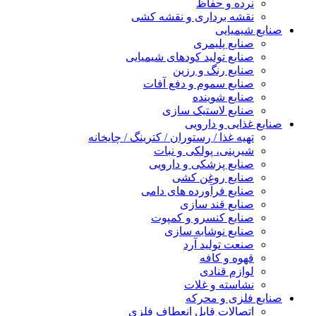
نرده و حفاظ
نقشه برداری و نقشه کشی
صنایع شیمیایی
صنایع پلیمری
صنایع تولید کودهای شیمیایی
صنایع رنگ و رزین
صنایع سموم و دفع آفات
صنایع شوینده
صنایع لاستیک سازی
صنایع غذایی و دارویی
تهیه غذا / رستوران / کترینگ / چایخانه
شیرینی، پولکی و نبات
صنایع پزشکی و دارویی
صنایع روغن کشی
صنایع فرآورده های دامی
صنایع قند سازی
صنایع کنسرو و کمپوت
صنایع نوشابه سازی
صنعت تولید آرد
قهوه و کافه
لوازم قنادی
نشاسته و غلات
صنایع فلزی و محرکه
اتصالات قابل انعطاف فلزی