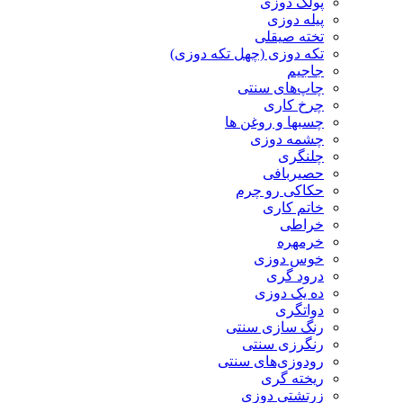
پولک دوزی
پیله دوزی
تخته صیقلی
تکه دوزی (چهل تکه دوزی)
جاجیم
چاپ‌های سنتی
چرخ کاری
چسبها و روغن ها
چشمه دوزی
چلنگری
حصیربافی
حکاکی رو چرم
خاتم کاری
خراطی
خرمهره
خوس دوزی
درود گری
ده یک دوزی
دواتگری
رنگ سازی سنتی
رنگرزی سنتی
رودوزی‌های سنتی
ریخته گری
زرتشتی دوزی