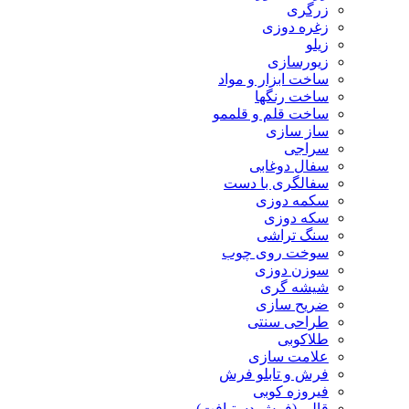
زرگری
زغره دوزی
زیلو
زیورسازی
ساخت ابزار و مواد
ساخت رنگها
ساخت قلم و قلممو
ساز سازی
سراجی
سفال دوغابی
سفالگری با دست
سکمه دوزی
سکه دوزی
سنگ تراشی
سوخت روی چوب
سوزن دوزی
شیشه گری
ضریح سازی
طراحی سنتی
طلاکوبی
علامت سازی
فرش و تابلو فرش
فیروزه کوبی
قالی (فرش دستبافت)