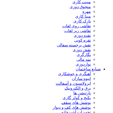
منبت کاری
منجوق دوزی
مهره
مینا کاری
نازک کاری
نقاشی روی لعاب
نقاشی زیر لعاب
نقده دوزی
نقره کوبی
نقش برجسته سفالی
نقش دوزی
نگارگری
نمد مالی
نواردوزی
صنایع ساختمان
آهنگری و جوشکاری
انبوه سازان
ایزولاسیون و آسفالت
برق و الکترونیک
پارتیشن ها
پکیج و کولر گازی
پوشش های سقف
پوشش های کف و دیوار
تجهیزات آشپزخانه