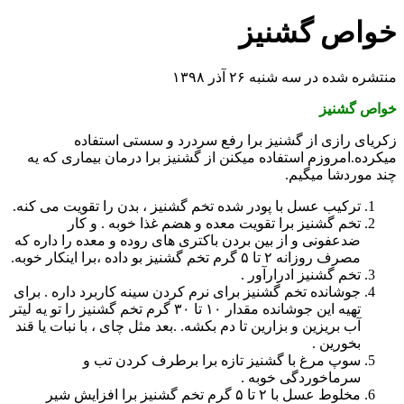
خواص گشنیز
منتشره شده در سه شنبه ۲۶ آذر ۱۳۹۸
خواص گشنیز
زکریای رازی از گشنیز برا رفع سردرد و سستی استفاده
میکرده.امروزم استفاده میکنن از گشنیز برا درمان بیماری که یه
چند موردشا میگیم.
ترکیب عسل با پودر شده تخم گشنیز ، بدن را تقویت می کنه.
تخم گشنیز برا تقویت معده و هضم غذا خوبه . و کار
ضدعفونی و از بین بردن باکتری های روده و معده را داره که
مصرف روزانه ۲ تا ۵ گرم تخم گشنیز بو داده ،برا اینکار خوبه.
تخم گشنیز ادرارآور .
جوشانده تخم گشنیز برای نرم کردن سینه کاربرد داره . برای
تهیه این جوشانده مقدار ۱۰ تا ۳۰ گرم تخم گشنیز را تو یه لیتر
آب بریزین و بزارین تا دم بکشه. .بعد مثل چای ، با نبات یا قند
بخورین .
سوپ مرغ با گشنیز تازه برا برطرف کردن تب و
سرماخوردگی خوبه .
مخلوط عسل با ۲ تا ۵ گرم تخم گشنیز برا افزایش شیر