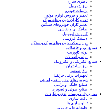
باطری سازی
برق اتومبیل
تزئینات خودرو
تعمیر و فروش لوازم موتور
تعمیرکاران خودرو های سبک
تعمیرکاران خودروهای سنگین
صافکاری و نقاشی
کارواش اتومبیل
لاستیک فروشی
لوازم یدکی خودروهای سبک و سنگین
صنایع آب و فاضلاب
لوله کاپوزیت
لوله و اتصالات
صنایع الکتریکی و الکترونیک
برق ساختمان
برق صنعتی
تجهیزات برقی جرثقیل
دوربین های مداربسته و امنیتی
صنایع خانگی و تزئینی
صنایع صوتی و تصویری
صنایع چاپ و بسته بندی و تبلیغات
پاکت سازی
تابلو سازی ها
چاپخانه ها و چاپ بنر