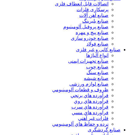
اتصالات قابل انعطاف فلزی
پرسکاری فلزات
صنایع آهن آلات
صنایع بلبرینگ
صنایع پروفیل آلومینیوم
صنایع پیچ و مهره
صنایع خودرو سازی
صنایع فولاد
صنایع کانی و غیر فلزی
انواع آلياژها
صنایع تجهیزات ایمنی
صنایع چوب
صنایع سنگ
صنایع شیشه
صنایع لوازم ورزشی
ظروف و قطعات آلومينيومي
فرآورده هاي برنجي
فرآورده هاي روي
فرآورده هاي سرب
فرآورده هاي مسي
فلزات غير آهني
نرده و حفاظ هاي آلومينيومي
صنایع گردشگری