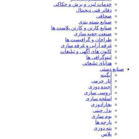
خدمات لیزر و برش و حکاکی
دفاتر فنی دیجیتال
صحافی
صنایع بسته بندی
صنایع کارتن و کارتن پلاست ها
صنعت جعبه سازی
طراحان و گرافیست ها
غرفه آرایی و غرفه سازی
کانون های آگهی و تبلیغات
لیتوگرافی ها
هدایای تبلیغاتی
صنایع دستی
آبگینه
آثار چرمی
آجیده دوزی
آروسی سازی
اسلحه سازی
بخارادوزی
بدل چینی
بوم سازی
پارچه ها
پته دوزی
پلاس