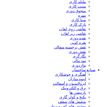
مليله کاری
منبت کاری
منجوق دوزی
مهره
مینا کاری
نازک کاری
نقاشی روی لعاب
نقاشی زیر لعاب
نقده دوزی
نقره کوبی
نقش برجسته سفالی
نقش دوزی
نگارگری
نمد مالی
نواردوزی
صنایع ساختمان
آهنگری و جوشکاری
انبوه سازان
ایزولاسیون و آسفالت
برق و الکترونیک
پارتیشن ها
پکیج و کولر گازی
پوشش های سقف
پوشش های کف و دیوار