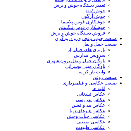
تعمیر دستگاه جوش و برش
جوش co2
جوش آرگون
جوشکاری قوس پلاسما
جوشکاری قوس تنگستن
فروش دستگاه جوش و برش
صنعت چوب و نجاری و درودگری
صنعت حمل و نقل
باربری های حمل بار
سرویس مدارس
ناوگان حمل و نقل برون شهری
ناوگان مینی بوسرانی
وانت بار کرایه
صنعت روغن
صنعت عکاسی و فیلمبرداری
آتلیه ها
عکاس تبلیغاتی
عکاس عروسی
عکاس مد و فشن
عکاس هنرهای زیبا
عکاسی حیات وحش
عکاسی صنعتی
عکاسی طبیعت