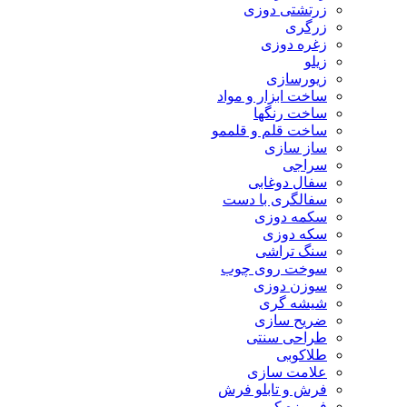
زرتشتی دوزی
زرگری
زغره دوزی
زیلو
زیورسازی
ساخت ابزار و مواد
ساخت رنگها
ساخت قلم و قلممو
ساز سازی
سراجی
سفال دوغابی
سفالگری با دست
سکمه دوزی
سکه دوزی
سنگ تراشی
سوخت روی چوب
سوزن دوزی
شیشه گری
ضریح سازی
طراحی سنتی
طلاکوبی
علامت سازی
فرش و تابلو فرش
فیروزه کوبی