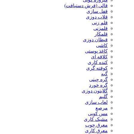
قالی (فرش دستبافت)
قفل سازی
قلاب دوزی
قلم زنی
قلمزنی
قلمکار
قیطان دوزی
کاشی
کاغذ پوستی
کلاقه ای
کنده کاری
کوفته گری
گبه
گره چینی
گره خورد
گلابتون دوزی
گلیم
لعاب سازی
مرصع
مس کوبی
مشبک کاری
معرق چوب
معرق کاری