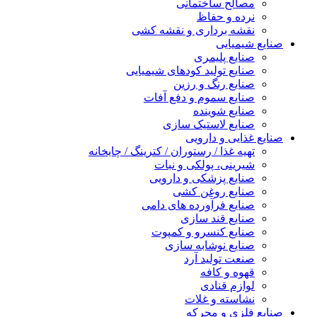
مصالح ساختمانی
نرده و حفاظ
نقشه برداری و نقشه کشی
صنایع شیمیایی
صنایع پلیمری
صنایع تولید کودهای شیمیایی
صنایع رنگ و رزین
صنایع سموم و دفع آفات
صنایع شوینده
صنایع لاستیک سازی
صنایع غذایی و دارویی
تهیه غذا / رستوران / کترینگ / چایخانه
شیرینی، پولکی و نبات
صنایع پزشکی و دارویی
صنایع روغن کشی
صنایع فرآورده های دامی
صنایع قند سازی
صنایع کنسرو و کمپوت
صنایع نوشابه سازی
صنعت تولید آرد
قهوه و کافه
لوازم قنادی
نشاسته و غلات
صنایع فلزی و محرکه