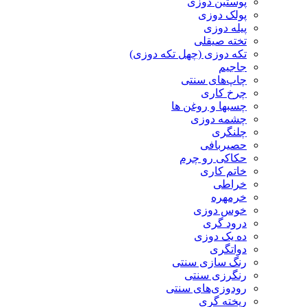
پوستین دوزی
پولک دوزی
پیله دوزی
تخته صیقلی
تکه دوزی (چهل تکه دوزی)
جاجیم
چاپ‌های سنتی
چرخ کاری
چسبها و روغن ها
چشمه دوزی
چلنگری
حصیربافی
حکاکی رو چرم
خاتم کاری
خراطی
خرمهره
خوس دوزی
درود گری
ده یک دوزی
دواتگری
رنگ سازی سنتی
رنگرزی سنتی
رودوزی‌های سنتی
ریخته گری