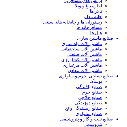
آژانس های مسافرتی
اجاره باغ و ویلا
تالار ها
خانه معلم
رستوران ها و چایخانه های سنتی
مسافرخانه ها
هتل ها
صنایع ماشین سازی
ماشین آلات راه سازی
ماشین آلات ساختمانی
ماشین آلات صنعتی
ماشین آلات کشاورزی
ماشین آلات مرغداری
ماشین آلات معادن
صنایع نساجی. چرم و سلولزی
پوشاک
صنایع بافندگی
صنایع چرم
صنایع حلاجی
صنایع دوزندگی
صنایع ریسندگی و نخ
صنایع سلولزی
صنایع نفت و گاز و پتروشیمی
پتروشیمی