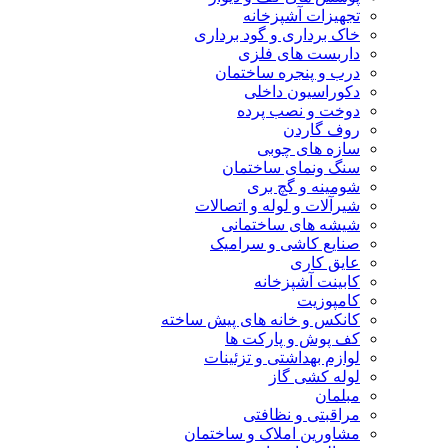
تجهیزات آشپزخانه
خاک برداری و گود برداری
داربست های فلزی
درب و پنجره ساختمان
دکوراسیون داخلی
دوخت و نصب پرده
روف گاردن
سازه های چوبی
سنگ ونمای ساختمان
شومینه و گچ بری
شیرآلات و لوله و اتصالات
شیشه های ساختمانی
صنایع کاشی و سرامیک
عایق کاری
کابینت آشپزخانه
کامپوزیت
کانکس و خانه های پیش ساخته
کف پوش و پارکت ها
لوازم بهداشتی و تزئینات
لوله کشی گاز
مبلمان
مراقبتی و نظافتی
مشاورین املاک و ساختمان