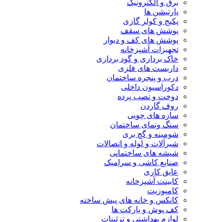
برق و الکترونیک
پارتیشن ها
پکیج و کولر گازی
پوشش های سقف
پوشش های کف و دیوار
تجهیزات آشپزخانه
خاک برداری و گود برداری
داربست های فلزی
درب و پنجره ساختمان
دکوراسیون داخلی
دوخت و نصب پرده
روف گاردن
سازه های چوبی
سنگ ونمای ساختمان
شومینه و گچ بری
شیرآلات و لوله و اتصالات
شیشه های ساختمانی
صنایع کاشی و سرامیک
عایق کاری
کابینت آشپزخانه
کامپوزیت
کانکس و خانه های پیش ساخته
کف پوش و پارکت ها
لوازم بهداشتی و تزئینات