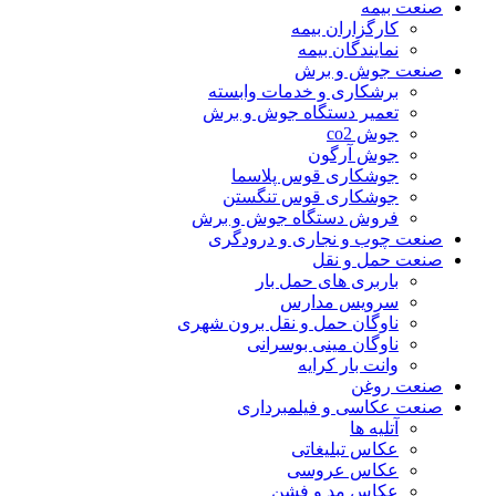
صنعت بیمه
کارگزاران بیمه
نمایندگان بیمه
صنعت جوش و برش
برشکاری و خدمات وابسته
تعمیر دستگاه جوش و برش
جوش co2
جوش آرگون
جوشکاری قوس پلاسما
جوشکاری قوس تنگستن
فروش دستگاه جوش و برش
صنعت چوب و نجاری و درودگری
صنعت حمل و نقل
باربری های حمل بار
سرویس مدارس
ناوگان حمل و نقل برون شهری
ناوگان مینی بوسرانی
وانت بار کرایه
صنعت روغن
صنعت عکاسی و فیلمبرداری
آتلیه ها
عکاس تبلیغاتی
عکاس عروسی
عکاس مد و فشن