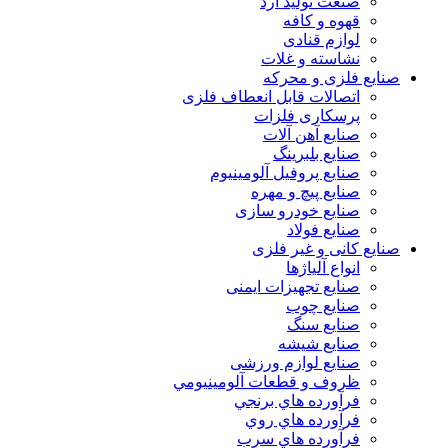
صنعت تولید آرد
قهوه و کافه
لوازم قنادی
نشاسته و غلات
صنایع فلزی و محرکه
اتصالات قابل انعطاف فلزی
پرسکاری فلزات
صنایع آهن آلات
صنایع بلبرینگ
صنایع پروفیل آلومینیوم
صنایع پیچ و مهره
صنایع خودرو سازی
صنایع فولاد
صنایع کانی و غیر فلزی
انواع آلياژها
صنایع تجهیزات ایمنی
صنایع چوب
صنایع سنگ
صنایع شیشه
صنایع لوازم ورزشی
ظروف و قطعات آلومينيومي
فرآورده هاي برنجي
فرآورده هاي روي
فرآورده هاي سرب