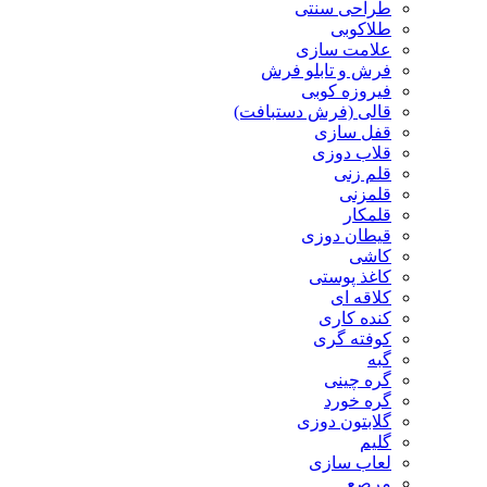
طراحی سنتی
طلاکوبی
علامت سازی
فرش و تابلو فرش
فیروزه کوبی
قالی (فرش دستبافت)
قفل سازی
قلاب دوزی
قلم زنی
قلمزنی
قلمکار
قیطان دوزی
کاشی
کاغذ پوستی
کلاقه ای
کنده کاری
کوفته گری
گبه
گره چینی
گره خورد
گلابتون دوزی
گلیم
لعاب سازی
مرصع