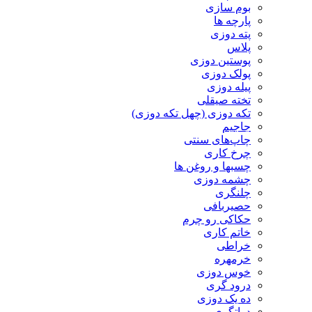
بوم سازی
پارچه ها
پته دوزی
پلاس
پوستین دوزی
پولک دوزی
پیله دوزی
تخته صیقلی
تکه دوزی (چهل تکه دوزی)
جاجیم
چاپ‌های سنتی
چرخ کاری
چسبها و روغن ها
چشمه دوزی
چلنگری
حصیربافی
حکاکی رو چرم
خاتم کاری
خراطی
خرمهره
خوس دوزی
درود گری
ده یک دوزی
دواتگری