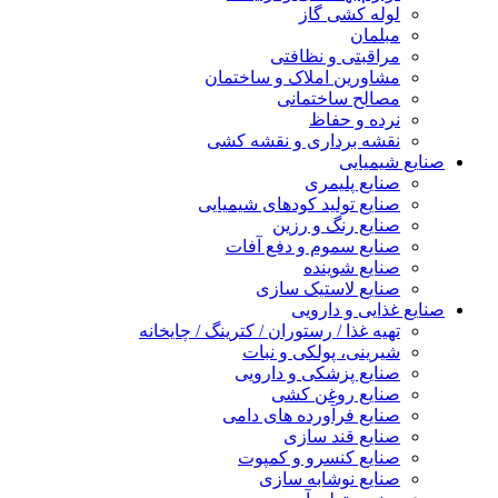
لوله کشی گاز
مبلمان
مراقبتی و نظافتی
مشاورین املاک و ساختمان
مصالح ساختمانی
نرده و حفاظ
نقشه برداری و نقشه کشی
صنایع شیمیایی
صنایع پلیمری
صنایع تولید کودهای شیمیایی
صنایع رنگ و رزین
صنایع سموم و دفع آفات
صنایع شوینده
صنایع لاستیک سازی
صنایع غذایی و دارویی
تهیه غذا / رستوران / کترینگ / چایخانه
شیرینی، پولکی و نبات
صنایع پزشکی و دارویی
صنایع روغن کشی
صنایع فرآورده های دامی
صنایع قند سازی
صنایع کنسرو و کمپوت
صنایع نوشابه سازی