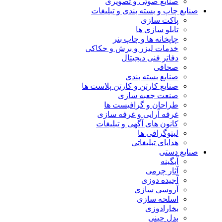
صنایع صوتی و تصویری
صنایع چاپ و بسته بندی و تبلیغات
پاکت سازی
تابلو سازی ها
چاپخانه ها و چاپ بنر
خدمات لیزر و برش و حکاکی
دفاتر فنی دیجیتال
صحافی
صنایع بسته بندی
صنایع کارتن و کارتن پلاست ها
صنعت جعبه سازی
طراحان و گرافیست ها
غرفه آرایی و غرفه سازی
کانون های آگهی و تبلیغات
لیتوگرافی ها
هدایای تبلیغاتی
صنایع دستی
آبگینه
آثار چرمی
آجیده دوزی
آروسی سازی
اسلحه سازی
بخارادوزی
بدل چینی