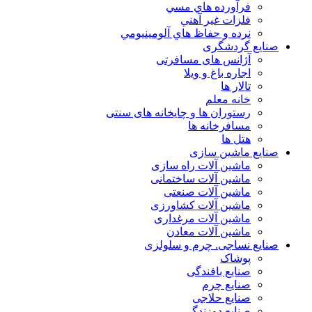
فرآورده هاي مسي
فلزات غير آهني
نرده و حفاظ هاي آلومينيومي
صنایع گردشگری
آژانس های مسافرتی
اجاره باغ و ویلا
تالار ها
خانه معلم
رستوران ها و چایخانه های سنتی
مسافرخانه ها
هتل ها
صنایع ماشین سازی
ماشین آلات راه سازی
ماشین آلات ساختمانی
ماشین آلات صنعتی
ماشین آلات کشاورزی
ماشین آلات مرغداری
ماشین آلات معادن
صنایع نساجی. چرم و سلولزی
پوشاک
صنایع بافندگی
صنایع چرم
صنایع حلاجی
صنایع دوزندگی