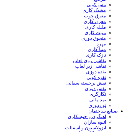
مس کوبی
مشبک کاری
معرق چوب
معرق کاری
مليله کاری
منبت کاری
منجوق دوزی
مهره
مینا کاری
نازک کاری
نقاشی روی لعاب
نقاشی زیر لعاب
نقده دوزی
نقره کوبی
نقش برجسته سفالی
نقش دوزی
نگارگری
نمد مالی
نواردوزی
صنایع ساختمان
آهنگری و جوشکاری
انبوه سازان
ایزولاسیون و آسفالت