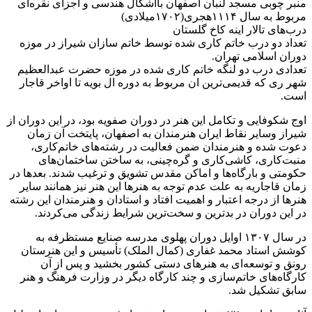
منبر چوبی مسجد لنبان اصفهان بااشکال هندسی و اجزای نقره‌ای
مربوط به سال ۱۱۱۴هجری(۱۷۰۲میلادی)
درب‌های تالار اینه کاخ گلستان
تعداد دو درب خاتم کاری شده توسط خاتم سازان شیراز در موزه
دوران اسلامی تهران.
تعدادی درب دو لنگه خاتم کاری شده در موزه حضرت عبدالعظیم
شهر ری که قدیمی‌ترین ان مربوط به دوره ال بویه تا اواخر قاجار
است.
اوج شکوفایی و تکامل این هنر در دوران صفویه بود، در این دوران از
شیراز وسایر نقاط ایران هنرمندان به اصفهان، پایتخت آن زمان
دعوت شده و هنرمندان ضمن فعالیت در رشته‌های خاتم‌کاری،
منبت‌کاری، کاشی‌کاری و گره‌چینی، به ساختن ساختمان‌های
حکومتی و بارگاه‌ها و اماکن مقدس تشویق و ترغیب شدند. بعدها در
زمان قاجاریه به علت عدم توجه به هنرها این هنر نیز همانند سایر
هنرها از درجه اعتبار و اهمیت افتاد و استادان و هنرمندان این رشته
در این دوران در بدترین و سخت‌ترین شرایط زندگی می‌کردند.
در سال ۱۳۰۷ اوایل دوران پهلوی مدرسه صنایع مستظرفه به
کوشش استاد محمد غفاری (کمال الملک) تأسیس و این هنرستان
رونق و توسعه‌ای به هنرهای دستی کشور بخشید و پس از آن
کارگاه‌های خاتم‌سازی و چند کارگاه دیگر در وزارت فرهنگ و هنر
سابق تشکیل شد.