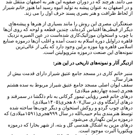
می دانند. هرچند که در دوران صفویه این هنر به اصفهان منتقل شد
و در اصفهان به عنوان پیشه به تولید انبوه رسید اما هنوز خاتم شیراز
از لحاظ ظرافت و هنر بصری پسند حرف اول را می زند.
صنعتگران مصری این روش را مانند بسیاری از هنرها و پیشه‌های
دیگر از قبطی‌ها اقتباس کرده‌اند، چندین قطعه و لوحه که روی آن‌ها
با چوب و استخوان موزائیک‌کاری شده‌است در عین الصیره نزدیک
قاهره دراوایل دوره اسلام به دست آمده و اغلب آن‌ها درموزه صنایع
اسلامی قاهره ویا موزه برلین وجود دارد که یکی از عالی‌ترین
نمونه‌های این صنعت درموزه متروپولیتن است.
ازدیگر آثار و نمونه‌های تاریخی در این هنر:
منبر خاتم کاری در مسجد جامع عتیق شیراز دارای قدمت بیش از
هزار سال.
سقف ایوان اصلی مسجد جامع عتیق شیراز مربوط به سده هشتم
هجری (سده چهاردهم میلادی)
درهای خاتم قصر رؤیایی تیمور گرکانی به نام دلگشا در سمرقند و
درهای آرامگاه وی در سال۸۰۷ هجری(۱۴۰۵میلادی)
درهای چوب گردو و روکش استخوان و دیگر چوب‌ها ساخته شده
توسط هنرمندی بنام حبیب‌الله در سال ۹۹۹هجری(۱۵۹۱میلادی) که
درموزه برلین نگهداری می‌شود.
درهای مزین به اشکال هندسی گل و بته، از شهر بخارا که درموزه
ویکتوریا آلبرت موجود است.