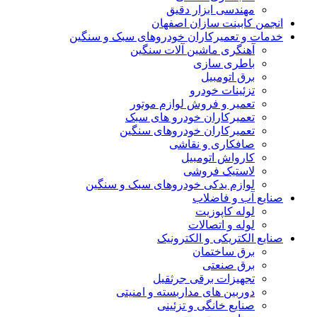
مهندسی ابزار دقیق
انجمن کابینت سازان اصفهان
خدمات و تعمیرکاران خودروهای سبک و سنگین
آهنگری ماشین آلات سنگین
باطری سازی
برق اتومبیل
تزئینات خودرو
تعمیر و فروش لوازم موتور
تعمیرکاران خودرو های سبک
تعمیرکاران خودروهای سنگین
صافکاری و نقاشی
کارواش اتومبیل
لاستیک فروشی
لوازم یدکی خودروهای سبک و سنگین
صنایع آب و فاضلاب
لوله کاپوزیت
لوله و اتصالات
صنایع الکتریکی و الکترونیک
برق ساختمان
برق صنعتی
تجهیزات برقی جرثقیل
دوربین های مداربسته و امنیتی
صنایع خانگی و تزئینی