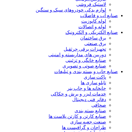
لاستیک فروشی
لوازم یدکی خودروهای سبک و سنگین
صنایع آب و فاضلاب
لوله کاپوزیت
لوله و اتصالات
صنایع الکتریکی و الکترونیک
برق ساختمان
برق صنعتی
تجهیزات برقی جرثقیل
دوربین های مداربسته و امنیتی
صنایع خانگی و تزئینی
صنایع صوتی و تصویری
صنایع چاپ و بسته بندی و تبلیغات
پاکت سازی
تابلو سازی ها
چاپخانه ها و چاپ بنر
خدمات لیزر و برش و حکاکی
دفاتر فنی دیجیتال
صحافی
صنایع بسته بندی
صنایع کارتن و کارتن پلاست ها
صنعت جعبه سازی
طراحان و گرافیست ها