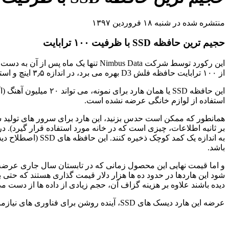
منتشره شده در شنبه ۱۸ فروردین ۱۳۹۷
حجیم ترین حافظه SSD با ظرفیت ۱۰۰ ترابایت
این رکورد توسط شرکت Nimbus Data تنها یک ماه پس از آن به دست آمد که سامسونگ ۳۰ ترابایتی SSD خود را عرضه کرد. شرکت Nimbus Data
از ۱۰۰ ترابایت حافظه فلش D3 بهره می برد، در اندازه ۳٫۵ اینچ و استاندارد SATA تولید شده است.
استفاده از لوازم خانگی عرضه نشده است.
به اندازه یک کم
باشد.
شود این هاردها در حدود ده ها هزار دلار قیمت گذاری هستند که حتی بر
دیده باشند علاوه بر هزینه گزاف آن، حجم زیادی از داده ها از دست می
عرضه این هارد دیسک های SSD، آینده روشن برای فناوری های نیازمند را به ظرفیت بالا ذخیره نوید می دهد.