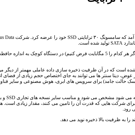
این حافظه SSD یا همان هارد برای نمونه، می تواند ۲۰ میلیون آهنگ (اگر هر کدام را 5 مگابای
د کوچک ذخیره کنند. این حافظه های SSD (اصطلاح دیسک حالت جامد) برای سرویس های ابری، هوش
و اما قیم
ای شرکت هایی که قدرت آن را تامین می کنند، مقدار زیادی است. همچنین
 رود.