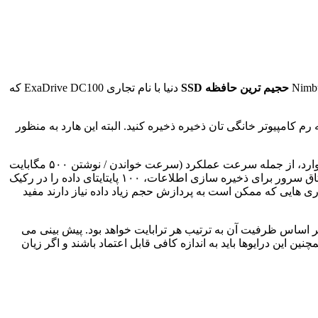
حجیم ترین حافظه SSD
دنیا با نام تجاری ExaDrive DC100 که
ت فرض کنیم) در دستگاه کوچک به اندازه حافظه رم کامپیوتر خانگی تان ذخیره ذخیره کنید. البته این هارد به منظور
همانطور که ممکن است حدس بزنید، این هارد برای سرور های تولید شده است که در آن ظرفیت ذخیره سازی داده عاملی مهمتر از دیگر موارد، از جمله سرعت عملکرد (سرعت خواندن / نوشتن ۵۰۰ مگابایت
بر ثانیه اطلاعات، چیزی است که در خانه مورد استفاده قرار گیرد). در عوض، دیتا سنتر ها می توانند به جای اختصاص حجم زیادی از فضای اتاق سرور برای ذخیره سازی اطلاعات، ۱۰۰ پایتایتای داده را در رکیک
 مصنوعی و سایر فناوری هایی که ممکن است به پردازش حجم زیاد داده نیاز دارند مفید
ت نهایی این محصول زمانی که در تابستان سال جاری عرضه می شود مشخص می شود و مناسب سایر نسخه های تجاری SSD و بر اساس ظرفیت آن به ترتیب هر ترابایت خواهد بود. پیش بینی می
 این درایوها باید به اندازه کافی قابل اعتماد باشند و اگر زیان