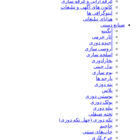
غرفه آرایی و غرفه سازی
کانون های آگهی و تبلیغات
لیتوگرافی ها
هدایای تبلیغاتی
صنایع دستی
آبگینه
آثار چرمی
آجیده دوزی
آروسی سازی
اسلحه سازی
بخارادوزی
بدل چینی
بوم سازی
پارچه ها
پته دوزی
پلاس
پوستین دوزی
پولک دوزی
پیله دوزی
تخته صیقلی
تکه دوزی (چهل تکه دوزی)
جاجیم
چاپ‌های سنتی
چرخ کاری