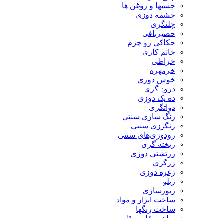
چسبها و روغن ها
چشمه دوزی
چلنگری
حصیربافی
حکاکی رو چرم
خاتم کاری
خراطی
خرمهره
خوس دوزی
درود گری
ده یک دوزی
دواتگری
رنگ سازی سنتی
رنگرزی سنتی
رودوزی‌های سنتی
ریخته گری
زرتشتی دوزی
زرگری
زغره دوزی
زیلو
زیورسازی
ساخت ابزار و مواد
ساخت رنگها