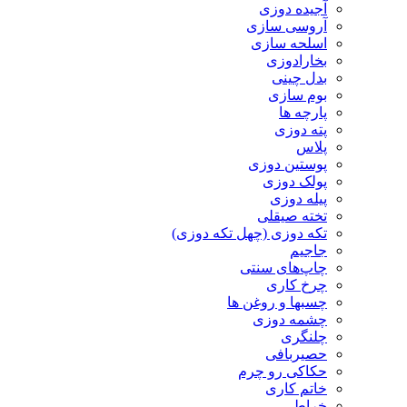
آجیده دوزی
آروسی سازی
اسلحه سازی
بخارادوزی
بدل چینی
بوم سازی
پارچه ها
پته دوزی
پلاس
پوستین دوزی
پولک دوزی
پیله دوزی
تخته صیقلی
تکه دوزی (چهل تکه دوزی)
جاجیم
چاپ‌های سنتی
چرخ کاری
چسبها و روغن ها
چشمه دوزی
چلنگری
حصیربافی
حکاکی رو چرم
خاتم کاری
خراطی