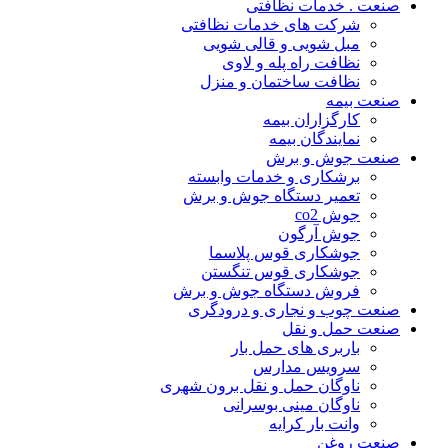
صنعت . خدمات نظافتی
شرکت های خدمات نظافتی
مبل شویی و قالی شویی
نظافت راه پله و لاوی
نظافت ساختمان و منزل
صنعت بیمه
کارگزاران بیمه
نمایندگان بیمه
صنعت جوش و برش
برشکاری و خدمات وابسته
تعمیر دستگاه جوش و برش
جوش co2
جوش آرگون
جوشکاری قوس پلاسما
جوشکاری قوس تنگستن
فروش دستگاه جوش و برش
صنعت چوب و نجاری و درودگری
صنعت حمل و نقل
باربری های حمل بار
سرویس مدارس
ناوگان حمل و نقل برون شهری
ناوگان مینی بوسرانی
وانت بار کرایه
صنعت روغن