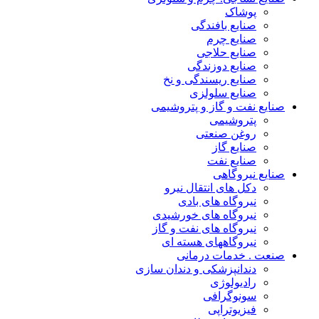
پوشاک
صنایع بافندگی
صنایع چرم
صنایع حلاجی
صنایع دوزندگی
صنایع ریسندگی و نخ
صنایع سلولزی
صنایع نفت و گاز و پتروشیمی
پتروشیمی
روغن صنعتی
صنایع گاز
صنایع نفت
صنایع نیروگاهی
دکل های انتقال نیرو
نیروگاه های بادی
نیروگاه های خورشیدی
نیروگاه های نفت و گاز
نیروگاههای هسته ای
صنعت . خدمات درمانی
دندانپزشکی و دندان سازی
رادیولوژی
سونوگرافی
فیزیوتراپی