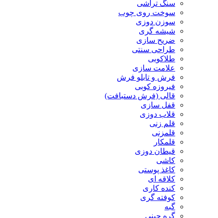
سنگ تراشی
سوخت روی چوب
سوزن دوزی
شیشه گری
ضریح سازی
طراحی سنتی
طلاکوبی
علامت سازی
فرش و تابلو فرش
فیروزه کوبی
قالی (فرش دستبافت)
قفل سازی
قلاب دوزی
قلم زنی
قلمزنی
قلمکار
قیطان دوزی
کاشی
کاغذ پوستی
کلاقه ای
کنده کاری
کوفته گری
گبه
گره چینی