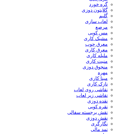
گره خورد
گلابتون دوزی
گلیم
لعاب سازی
مرصع
مس کوبی
مشبک کاری
معرق چوب
معرق کاری
مليله کاری
منبت کاری
منجوق دوزی
مهره
مینا کاری
نازک کاری
نقاشی روی لعاب
نقاشی زیر لعاب
نقده دوزی
نقره کوبی
نقش برجسته سفالی
نقش دوزی
نگارگری
نمد مالی