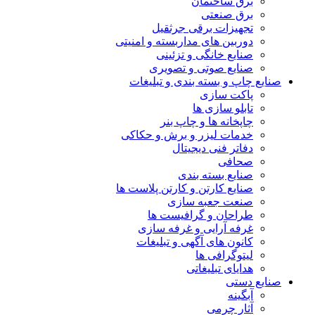
برق ساختمان
برق صنعتی
تجهیزات برقی جرثقیل
دوربین های مداربسته و امنیتی
صنایع خانگی و تزئینی
صنایع صوتی و تصویری
صنایع چاپ و بسته بندی و تبلیغات
پاکت سازی
تابلو سازی ها
چاپخانه ها و چاپ بنر
خدمات لیزر و برش و حکاکی
دفاتر فنی دیجیتال
صحافی
صنایع بسته بندی
صنایع کارتن و کارتن پلاست ها
صنعت جعبه سازی
طراحان و گرافیست ها
غرفه آرایی و غرفه سازی
کانون های آگهی و تبلیغات
لیتوگرافی ها
هدایای تبلیغاتی
صنایع دستی
آبگینه
آثار چرمی