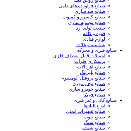
صنایع روغن کشی
صنایع فرآورده های دامی
صنایع قند سازی
صنایع کنسرو و کمپوت
صنایع نوشابه سازی
صنعت تولید آرد
قهوه و کافه
لوازم قنادی
نشاسته و غلات
صنایع فلزی و محرکه
اتصالات قابل انعطاف فلزی
پرسکاری فلزات
صنایع آهن آلات
صنایع بلبرینگ
صنایع پروفیل آلومینیوم
صنایع پیچ و مهره
صنایع خودرو سازی
صنایع فولاد
صنایع کانی و غیر فلزی
انواع آلياژها
صنایع تجهیزات ایمنی
صنایع چوب
صنایع سنگ
صنایع شیشه