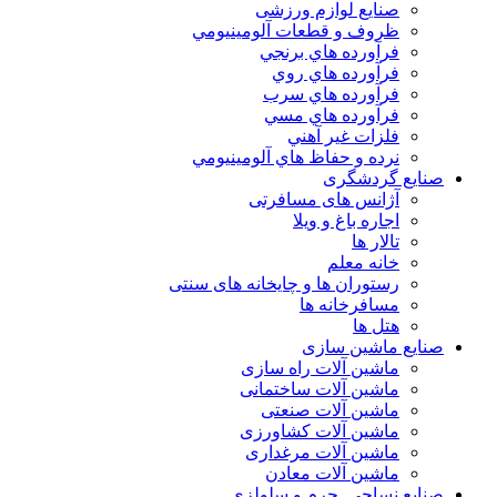
صنایع لوازم ورزشی
ظروف و قطعات آلومينيومي
فرآورده هاي برنجي
فرآورده هاي روي
فرآورده هاي سرب
فرآورده هاي مسي
فلزات غير آهني
نرده و حفاظ هاي آلومينيومي
صنایع گردشگری
آژانس های مسافرتی
اجاره باغ و ویلا
تالار ها
خانه معلم
رستوران ها و چایخانه های سنتی
مسافرخانه ها
هتل ها
صنایع ماشین سازی
ماشین آلات راه سازی
ماشین آلات ساختمانی
ماشین آلات صنعتی
ماشین آلات کشاورزی
ماشین آلات مرغداری
ماشین آلات معادن
صنایع نساجی. چرم و سلولزی