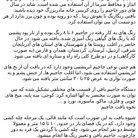
انداز و محافظ سرما از آن استفاده می شده است. شاید در سال
های دور جاجیم را روی کرسی خانه مادربزرگ خود دیده باشید.
بافتی رنگارنگ با نقوش زیبا , که دو رویه بوده و چون پرز ندارد از هر
دو سمت آن می توان استفاده کرد.
رنگ های به کار رفته در جاجیم ۶ تا ۸ رنگ بوده و از تار پود پشمی
که با رنگ های گیاهی رنگ آمیزی شده، بافته می شود. در حال
حاضر در اغلب روستا ها و شهرستان های استان های آذربایجان
شرقی، اردبیل، لرستان، کردستان، همدان و فارس (به صورت
کارگاهی) و در دو طرح کلی راه راه و ستاره ای بافته می شود.
هم چنین نوعی جاجیم ابریشمی وجود دارد که در بافت آن از نخ های
ابریشمی استفاده می شود، اما اغلب جاجیم ها, از جنش پشم و به
صورت نواری به عرض ۲۵ تا ۳۰ سانتی متر بافته می شود.
دستگاه جاجیم بافی از قسمت های مختلفی تشکیل شده که می
توان به صورت مختصر به آنها اشاره کرد: کوجی، سه پایه، میخ های
چوبی و فلزی، ماکو، ماسوره، نورد و …
نحوه بافت جاجیم
شیوه بافت به این صورت است که مانند قالی، یک مرحله چله کشی
وجود دارد، که در یک فضای باز در حدود, ۱۰ تا ۱۵ متر و معمولا
توسط دو نفر انجام می شود. چله کشی با گردش یک فرد به دور
چارچوب, جاجیم بافی و تغییر رنگ ها انجام میشود.