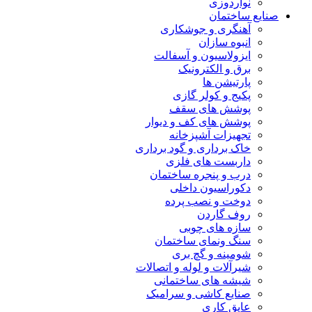
نواردوزی
صنایع ساختمان
آهنگری و جوشکاری
انبوه سازان
ایزولاسیون و آسفالت
برق و الکترونیک
پارتیشن ها
پکیج و کولر گازی
پوشش های سقف
پوشش های کف و دیوار
تجهیزات آشپزخانه
خاک برداری و گود برداری
داربست های فلزی
درب و پنجره ساختمان
دکوراسیون داخلی
دوخت و نصب پرده
روف گاردن
سازه های چوبی
سنگ ونمای ساختمان
شومینه و گچ بری
شیرآلات و لوله و اتصالات
شیشه های ساختمانی
صنایع کاشی و سرامیک
عایق کاری