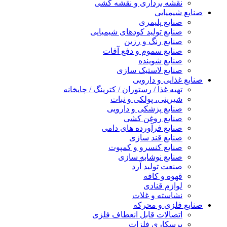
نقشه برداری و نقشه کشی
صنایع شیمیایی
صنایع پلیمری
صنایع تولید کودهای شیمیایی
صنایع رنگ و رزین
صنایع سموم و دفع آفات
صنایع شوینده
صنایع لاستیک سازی
صنایع غذایی و دارویی
تهیه غذا / رستوران / کترینگ / چایخانه
شیرینی، پولکی و نبات
صنایع پزشکی و دارویی
صنایع روغن کشی
صنایع فرآورده های دامی
صنایع قند سازی
صنایع کنسرو و کمپوت
صنایع نوشابه سازی
صنعت تولید آرد
قهوه و کافه
لوازم قنادی
نشاسته و غلات
صنایع فلزی و محرکه
اتصالات قابل انعطاف فلزی
پرسکاری فلزات