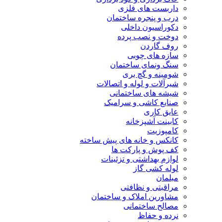
داربست های فلزی
درب و پنجره ساختمان
دکوراسیون داخلی
دوخت و نصب پرده
روف گاردن
سازه های چوبی
سنگ ونمای ساختمان
شومینه و گچ بری
شیرآلات و لوله و اتصالات
شیشه های ساختمانی
صنایع کاشی و سرامیک
عایق کاری
کابینت آشپزخانه
کامپوزیت
کانکس و خانه های پیش ساخته
کف پوش و پارکت ها
لوازم بهداشتی و تزئینات
لوله کشی گاز
مبلمان
مراقبتی و نظافتی
مشاورین املاک و ساختمان
مصالح ساختمانی
نرده و حفاظ