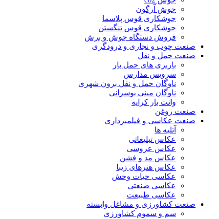
جوش آرگون
جوشکاری قوس پلاسما
جوشکاری قوس تنگستن
فروش دستگاه جوش و برش
صنعت چوب و نجاری و درودگری
صنعت حمل و نقل
باربری های حمل بار
سرویس مدارس
ناوگان حمل و نقل برون شهری
ناوگان مینی بوسرانی
وانت بار کرایه
صنعت روغن
صنعت عکاسی و فیلمبرداری
آتلیه ها
عکاس تبلیغاتی
عکاس عروسی
عکاس مد و فشن
عکاس هنرهای زیبا
عکاسی حیات وحش
عکاسی صنعتی
عکاسی طبیعت
صنعت کشاورزی و مشاغل وابسته
سم و سموم کشاورزی