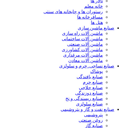
تالار ها
خانه معلم
رستوران ها و چایخانه های سنتی
مسافرخانه ها
هتل ها
صنایع ماشین سازی
ماشین آلات راه سازی
ماشین آلات ساختمانی
ماشین آلات صنعتی
ماشین آلات کشاورزی
ماشین آلات مرغداری
ماشین آلات معادن
صنایع نساجی. چرم و سلولزی
پوشاک
صنایع بافندگی
صنایع چرم
صنایع حلاجی
صنایع دوزندگی
صنایع ریسندگی و نخ
صنایع سلولزی
صنایع نفت و گاز و پتروشیمی
پتروشیمی
روغن صنعتی
صنایع گاز