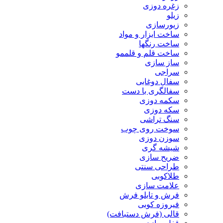
زغره دوزی
زیلو
زیورسازی
ساخت ابزار و مواد
ساخت رنگها
ساخت قلم و قلممو
ساز سازی
سراجی
سفال دوغابی
سفالگری با دست
سکمه دوزی
سکه دوزی
سنگ تراشی
سوخت روی چوب
سوزن دوزی
شیشه گری
ضریح سازی
طراحی سنتی
طلاکوبی
علامت سازی
فرش و تابلو فرش
فیروزه کوبی
قالی (فرش دستبافت)