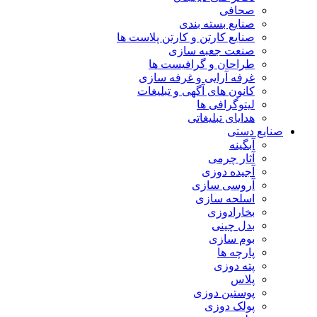
صحافی
صنایع بسته بندی
صنایع کارتن و کارتن پلاست ها
صنعت جعبه سازی
طراحان و گرافیست ها
غرفه آرایی و غرفه سازی
کانون های آگهی و تبلیغات
لیتوگرافی ها
هدایای تبلیغاتی
صنایع دستی
آبگینه
آثار چرمی
آجیده دوزی
آروسی سازی
اسلحه سازی
بخارادوزی
بدل چینی
بوم سازی
پارچه ها
پته دوزی
پلاس
پوستین دوزی
پولک دوزی