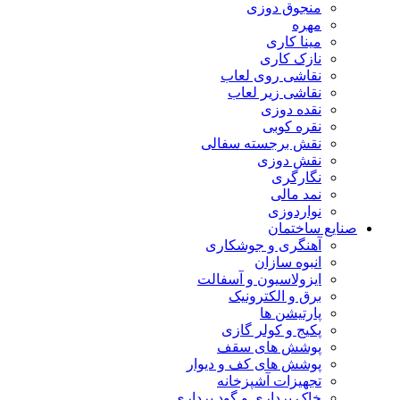
منجوق دوزی
مهره
مینا کاری
نازک کاری
نقاشی روی لعاب
نقاشی زیر لعاب
نقده دوزی
نقره کوبی
نقش برجسته سفالی
نقش دوزی
نگارگری
نمد مالی
نواردوزی
صنایع ساختمان
آهنگری و جوشکاری
انبوه سازان
ایزولاسیون و آسفالت
برق و الکترونیک
پارتیشن ها
پکیج و کولر گازی
پوشش های سقف
پوشش های کف و دیوار
تجهیزات آشپزخانه
خاک برداری و گود برداری