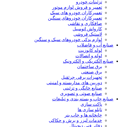
تزئینات خودرو
تعمیر و فروش لوازم موتور
تعمیرکاران خودرو های سبک
تعمیرکاران خودروهای سنگین
صافکاری و نقاشی
کارواش اتومبیل
لاستیک فروشی
لوازم یدکی خودروهای سبک و سنگین
صنایع آب و فاضلاب
لوله کاپوزیت
لوله و اتصالات
صنایع الکتریکی و الکترونیک
برق ساختمان
برق صنعتی
تجهیزات برقی جرثقیل
دوربین های مداربسته و امنیتی
صنایع خانگی و تزئینی
صنایع صوتی و تصویری
صنایع چاپ و بسته بندی و تبلیغات
پاکت سازی
تابلو سازی ها
چاپخانه ها و چاپ بنر
خدمات لیزر و برش و حکاکی
دفاتر فنی دیجیتال