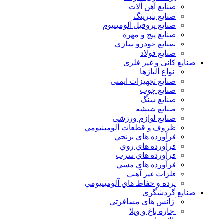
صنایع آهن آلات
صنایع بلبرینگ
صنایع پروفیل آلومینیوم
صنایع پیچ و مهره
صنایع خودرو سازی
صنایع فولاد
صنایع کانی و غیر فلزی
انواع آلياژها
صنایع تجهیزات ایمنی
صنایع چوب
صنایع سنگ
صنایع شیشه
صنایع لوازم ورزشی
ظروف و قطعات آلومينيومي
فرآورده هاي برنجي
فرآورده هاي روي
فرآورده هاي سرب
فرآورده هاي مسي
فلزات غير آهني
نرده و حفاظ هاي آلومينيومي
صنایع گردشگری
آژانس های مسافرتی
اجاره باغ و ویلا