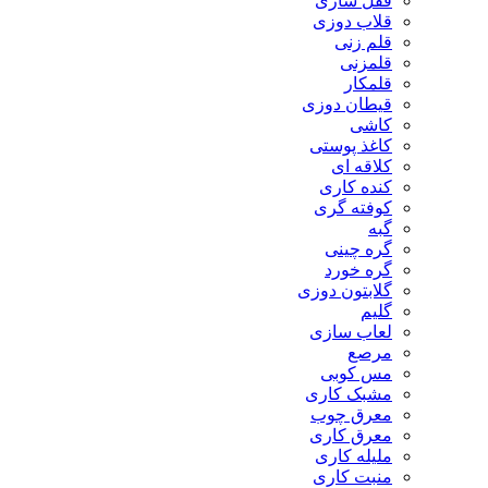
قفل سازی
قلاب دوزی
قلم زنی
قلمزنی
قلمکار
قیطان دوزی
کاشی
کاغذ پوستی
کلاقه ای
کنده کاری
کوفته گری
گبه
گره چینی
گره خورد
گلابتون دوزی
گلیم
لعاب سازی
مرصع
مس کوبی
مشبک کاری
معرق چوب
معرق کاری
مليله کاری
منبت کاری