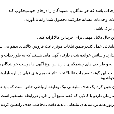
 وجذاب باشد که خوانندگان یا شنوندگان را درجای خودمیخکوب کند .
ت وخدمات مشابه فکرکنندمحصول شما رابه یادآورند .
 درک باشد .
حال دلایل مهمی برای خریداین کالا ارائه کند .
 تبلیغاتی عمل کنددرضمن تبلغات موثر باعث فروش کالاهای بدهم می ش
گذارندو شانس خوانده شدن دارند ،آگهی هایی هستند که به طورجذاب و 
نه و طراحی های چشمگیری دارند.این نوع آگهی ها دوست خوانندگان ه
 .این گونه تصمیمات غالبا” تحت تاثر تصمیم های قبلی درباره بازارهدف 
واهدبود .
وان تعین کرد. یک هدف تبلیغاتی ،یک وظیفه ارتباطی خاص است که با
ان داردو با کالایی که قصد تبلیغ آن راداریم دررابطه مستقیم است .
ر روش مزبور همه برنامه های تبلیغاتی بایدبه دقت ،مخاطب هدف راتعیین