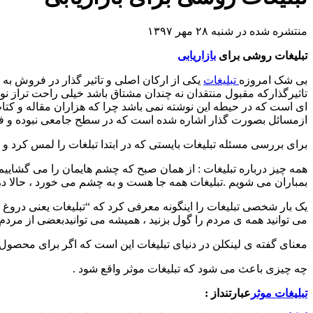
منتشره شده در شنبه ۲۸ مهر ۱۳۹۷
تبلیغات روشی برای
بازاریابی
بی شک امروزه
تبلیغات
یکی از ارکان اصلی و تاثیر گذار در فروش به 
تاثیرگذارکه مقبول منتقدان نه چندان مشتاق باشد خیلی راحت تراز نو
ای است که در حیطه این نوشته نمی باشد چرا که هزاران مقاله و کتا
ازمسائل بصورت گذار اشاره شده است که در سطح جامعی نبوده و فق
برای بررسی مسئله تبلیغات بایستی که در ابتدا تبلغات را لمس کرد و 
همه چیز درباره تبلیغات : از همان صبح که چشم هایمان را می گشاییم ،
بمباران می شویم .تبلیغات همه جا هست و به چشم می خورد ، حالا در 
یک بار شخصی تبلیغات را اینگونه معرفی کرد که “تبلیغات یعنی دروغ گ
می توانید همه ی مردم را گول بزنید ، همیشه می توانیدبعضی از مردم ر
معنای گفته ی لینکلن در دنیای تبلیغات این است که اگر برای محصول 
چه چیزی باعث می شود که تبلیغات موثر واقع شود .
تبلیغات موثر
عبارتنداز :