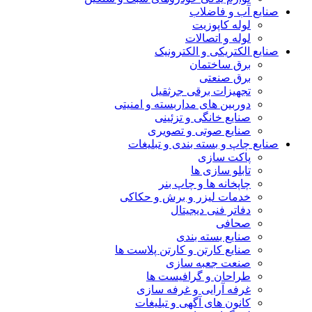
صنایع آب و فاضلاب
لوله کاپوزیت
لوله و اتصالات
صنایع الکتریکی و الکترونیک
برق ساختمان
برق صنعتی
تجهیزات برقی جرثقیل
دوربین های مداربسته و امنیتی
صنایع خانگی و تزئینی
صنایع صوتی و تصویری
صنایع چاپ و بسته بندی و تبلیغات
پاکت سازی
تابلو سازی ها
چاپخانه ها و چاپ بنر
خدمات لیزر و برش و حکاکی
دفاتر فنی دیجیتال
صحافی
صنایع بسته بندی
صنایع کارتن و کارتن پلاست ها
صنعت جعبه سازی
طراحان و گرافیست ها
غرفه آرایی و غرفه سازی
کانون های آگهی و تبلیغات