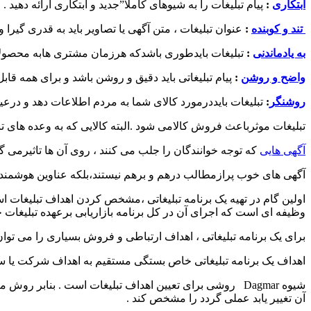
ابتکاری
:
پیام تبلیغات را به شیوهای کاملا”جدید و ابتکاری ارائه دهید .
تند و کوبنده
:
عنوان تبلیغات ، متن آگهی یا تصاویر باید به قدری گیرا
به یادماندنی
:
تبلیغات بایدطوری باشدکه هرزمان مشتری هابه محصولا
واضح و روشن
:
پیام تبلیغاتی باید دقیق و روشن باشد و برای همه قابل
روشنگر
:
تبلیغات بایددرمورد کالای شما به مردم اطلاعات دهد و درعین 
تبلیغات موثرباعث فروش کالامی شود .البته کالایی که به وعده های
آگهی هایی
که توجه خوانندگان را جلب می کنند ، روی آن ها تاثیرمی 
آگهی های خوب پرازمطالب درهم و برهم نیستند،بلکه عناوین هوشمندا
اولین گام در تهیه یک برنامه تبلیغاتی ،مشخص کردن اهداف تبلیغات است
وظیفه ای است که اجرای آن در کل برنامه بازاریابی برعهده تبلیغات خ
برای یک برنامه تبلیغاتی ، اهداف ارتباطی و فروش بسیاری را می ت
اهداف یک برنامه تبلیغاتی خاص بستگی مستقیم به اهداف شرکت یا سازم
شیوه Dagmar روشی برای تعیین اهداف تبلیغات است . بناب
آن تغییر یابد عملی گردد را مشخص کند .