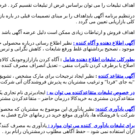
اهداف تبلیغات را می توان براساس غرض از تبلیغات تقسیم کرد . غرض 
درتنظیم برنامه آگهی بایداهداف را بر مبنای تصمیمات قبلی در باره ب
کلی بازاریابی تعیین می گردد .
اهداف فروش و ارتباطات زیادی ممکن است دلیل عرضه آگهی باشد . و ب
آگهی اطلاع دهنده و آگاه کننده :
نظیر اطلاع رساتی درباره محصولی جد
موجود ، تصحیح برداشتهای غلط ورفع شایعات ، کاهش نگرانی و ترس
بطورکلی تبلیغات اطلاع دهنده شامل
:
آگاه کردن بازارازوجودیک کالای
اصلاح یا برطرف کردن تاثیرات منفی – تعدیل انصراف مصرف کننده –
آگهی متقاعد کننده
:
نظیر ایجاد ترجیحات برای مارک مشخص ، تشویق ب
“به جای “فردا” و ترغیب مشتریان به پذیرش فروشندگان آتی شرکت .
در خصوص تبلیغات متقاعدکننده می توان به :
ایجادبرتری نام تجاری ی
متقاعدکردن مشتری به خریدکالا درزمان حاضر – متقاعدکردن مشتر
آگهی یادآوری کننده:
نظیر یادآوری این موضوع به مشتریان که محصول د
شرکت یا فروشگاه ها، یادآوری موقع خرید در زمانهای خارج فصل به 
برای تبلیغات یادآوری کننده می توان موارد :
یادآوری به مصرف کنندگا
ازآن استفاده نمی شود – حفظ آگاهی مطلوب درمشتریان رانام برد .