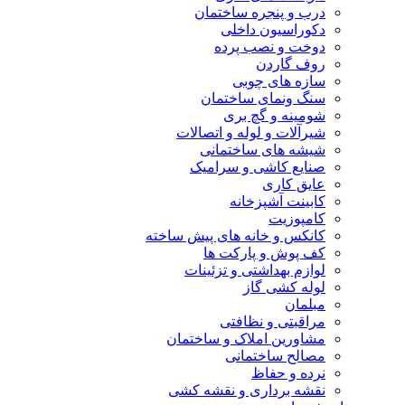
درب و پنجره ساختمان
دکوراسیون داخلی
دوخت و نصب پرده
روف گاردن
سازه های چوبی
سنگ ونمای ساختمان
شومینه و گچ بری
شیرآلات و لوله و اتصالات
شیشه های ساختمانی
صنایع کاشی و سرامیک
عایق کاری
کابینت آشپزخانه
کامپوزیت
کانکس و خانه های پیش ساخته
کف پوش و پارکت ها
لوازم بهداشتی و تزئینات
لوله کشی گاز
مبلمان
مراقبتی و نظافتی
مشاورین املاک و ساختمان
مصالح ساختمانی
نرده و حفاظ
نقشه برداری و نقشه کشی