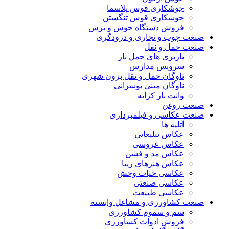
جوشکاری قوس پلاسما
جوشکاری قوس تنگستن
فروش دستگاه جوش و برش
صنعت چوب و نجاری و درودگری
صنعت حمل و نقل
باربری های حمل بار
سرویس مدارس
ناوگان حمل و نقل برون شهری
ناوگان مینی بوسرانی
وانت بار کرایه
صنعت روغن
صنعت عکاسی و فیلمبرداری
آتلیه ها
عکاس تبلیغاتی
عکاس عروسی
عکاس مد و فشن
عکاس هنرهای زیبا
عکاسی حیات وحش
عکاسی صنعتی
عکاسی طبیعت
صنعت کشاورزی و مشاغل وابسته
سم و سموم کشاورزی
فروش ادوات کشاورزی