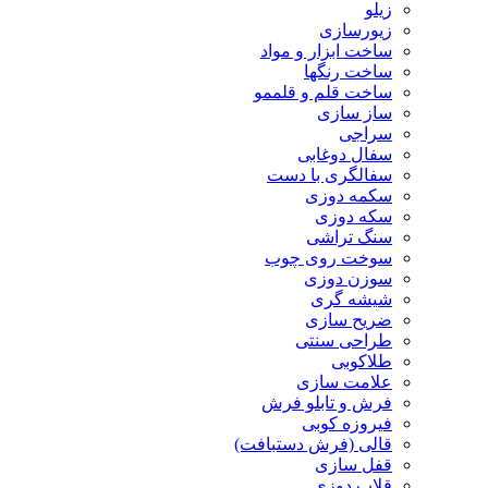
زیلو
زیورسازی
ساخت ابزار و مواد
ساخت رنگها
ساخت قلم و قلممو
ساز سازی
سراجی
سفال دوغابی
سفالگری با دست
سکمه دوزی
سکه دوزی
سنگ تراشی
سوخت روی چوب
سوزن دوزی
شیشه گری
ضریح سازی
طراحی سنتی
طلاکوبی
علامت سازی
فرش و تابلو فرش
فیروزه کوبی
قالی (فرش دستبافت)
قفل سازی
قلاب دوزی