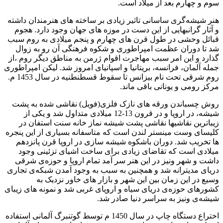
سوم و چهارم بعد از میلاد است.
هنر شیشه‌گری ساسانی تاثیر زیادی بر ساخته های هنرمندان داشته
و آثار گرانبهایی از این دست در موزه های جهان وجود دارد. هجوم
قبائل وحشی در طول قرن های چهارم و پنجم میلادی به روم سبب
شد تا دوران عظمت امپراطوری و شکوه فرهنگی آن رو به زوال
گذارد و این امر سبب مهاجرت اقوام ژرمن به مناطق دیگر روم ،از
جمله آلمان، فرانسه، بریتانیا و اسپانیای امروز شد. لیکن امپراطوری
روم شرقی تحت نام بیزانس تا سقوط قسطنطنیه در سال 1453 م.
مرکز رومی و یونانی باقی ماند.
روش چسباندن ورقه های نازک فلزی(فویل) نقاشی شده به پشت
شیشه، در اروپا و در قرون 13-12 میلادی متداول شد و یکی از
زیباترین نقاشیها نقاشی پشت شیشه نماز خانه سنت استفان در
کلیسای وست مینستر لندن است که متاسفانه بسیاری از این پنجره
ها تخریب شد. دوران باشکوه شیشه سازی در اروپا قرن پانزدهم
میلادی است که تقاضای زیادی برای ساخت اشیای تزئینی وجود
داشت و شهر ونیز در این هنر سر آمد تمام اروپا و حوزه‌ی شرقی
دریای مدیترانه شد و همچنین به سبب به وجود آمدن شبکه‌ی تجاری
وسیع در این زمان بین این شهر و بازار های خاور نزدیک به
کشورهای حوزه‌ی دریای سیاه و اروپای غربی شد و نمونه های زیبای
شیشه‌ی ونیز به سراسر دنیا صادر شد.
اختراع دستگاه چاپ در سال 1450 م توسط گوتنبرگ آلمانی استفاده