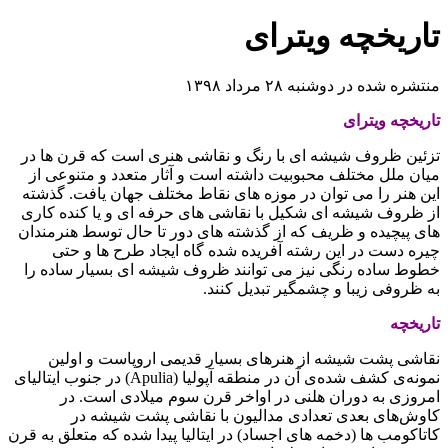
تاریخچه ویترای
منتشره شده در دوشنبه ۲۸ مرداد ۱۳۹۸
تاریخچه ویترای
تزئین ظروف شیشه ای با رنگ و نقاشی هنری است که قرن ها در
میان ملل مختلف محبوبیت داشته است و آثار متعدد و متنوعی از
این هنر را می توان در موزه های نقاط مختلف جهان یافت. گذشته
از ظروف شیشه ای شکیل با نقاشی های حرفه ای و یا کنده کاری
های پیچیده و ظریف که از گذشته های دور تا حال توسط هنرمندان
چیره دست در این رشته آفریده شده گاه ایجاد طرح ها و حتی
خطوط ساده رنگی نیز می توانند ظروف شیشه ای بسیار ساده را
به ظروفی زیبا و چشمگیر تبدیل کنند.
تاریخچه
نقاشی پشت شیشه از هنرهای بسیار قدیمی اروپاست و اولین
نمونه‌ی کشف شده‌ی آن در منطقه آپولیا (Apulia) در جنوب ایتالیای
امروزی به دوران هلنی در اواخر قرن سوم میلادی است. در
کاوش‌های بعدی تعدادی مدالیون با نقاشی پشت شیشه در
کاتاکومب ها (دخمه های اجساد) در ایتالیا پیدا شده که متعلق به قرن