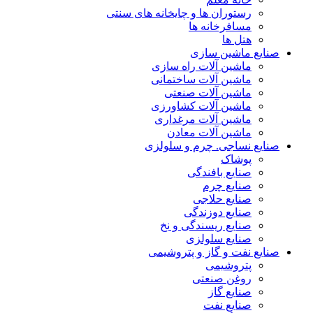
رستوران ها و چایخانه های سنتی
مسافرخانه ها
هتل ها
صنایع ماشین سازی
ماشین آلات راه سازی
ماشین آلات ساختمانی
ماشین آلات صنعتی
ماشین آلات کشاورزی
ماشین آلات مرغداری
ماشین آلات معادن
صنایع نساجی. چرم و سلولزی
پوشاک
صنایع بافندگی
صنایع چرم
صنایع حلاجی
صنایع دوزندگی
صنایع ریسندگی و نخ
صنایع سلولزی
صنایع نفت و گاز و پتروشیمی
پتروشیمی
روغن صنعتی
صنایع گاز
صنایع نفت