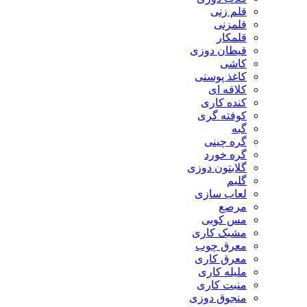
قلم زنی
قلمزنی
قلمکار
قیطان دوزی
کاشی
کاغذ پوستی
کلاقه ای
کنده کاری
کوفته گری
گبه
گره چینی
گره خورد
گلابتون دوزی
گلیم
لعاب سازی
مرصع
مس کوبی
مشبک کاری
معرق چوب
معرق کاری
مليله کاری
منبت کاری
منجوق دوزی