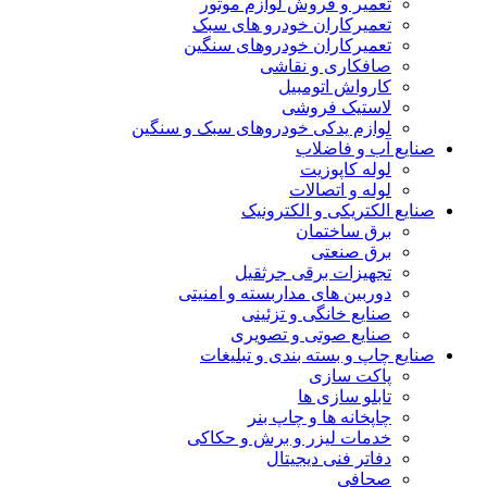
تعمیر و فروش لوازم موتور
تعمیرکاران خودرو های سبک
تعمیرکاران خودروهای سنگین
صافکاری و نقاشی
کارواش اتومبیل
لاستیک فروشی
لوازم یدکی خودروهای سبک و سنگین
صنایع آب و فاضلاب
لوله کاپوزیت
لوله و اتصالات
صنایع الکتریکی و الکترونیک
برق ساختمان
برق صنعتی
تجهیزات برقی جرثقیل
دوربین های مداربسته و امنیتی
صنایع خانگی و تزئینی
صنایع صوتی و تصویری
صنایع چاپ و بسته بندی و تبلیغات
پاکت سازی
تابلو سازی ها
چاپخانه ها و چاپ بنر
خدمات لیزر و برش و حکاکی
دفاتر فنی دیجیتال
صحافی