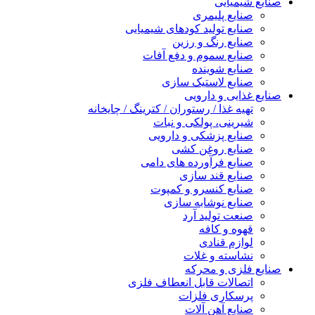
صنایع شیمیایی
صنایع پلیمری
صنایع تولید کودهای شیمیایی
صنایع رنگ و رزین
صنایع سموم و دفع آفات
صنایع شوینده
صنایع لاستیک سازی
صنایع غذایی و دارویی
تهیه غذا / رستوران / کترینگ / چایخانه
شیرینی، پولکی و نبات
صنایع پزشکی و دارویی
صنایع روغن کشی
صنایع فرآورده های دامی
صنایع قند سازی
صنایع کنسرو و کمپوت
صنایع نوشابه سازی
صنعت تولید آرد
قهوه و کافه
لوازم قنادی
نشاسته و غلات
صنایع فلزی و محرکه
اتصالات قابل انعطاف فلزی
پرسکاری فلزات
صنایع آهن آلات