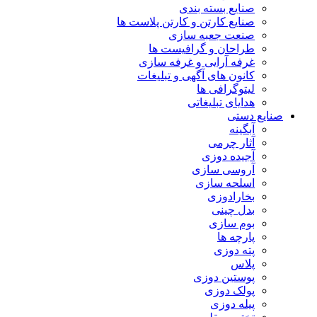
صنایع بسته بندی
صنایع کارتن و کارتن پلاست ها
صنعت جعبه سازی
طراحان و گرافیست ها
غرفه آرایی و غرفه سازی
کانون های آگهی و تبلیغات
لیتوگرافی ها
هدایای تبلیغاتی
صنایع دستی
آبگینه
آثار چرمی
آجیده دوزی
آروسی سازی
اسلحه سازی
بخارادوزی
بدل چینی
بوم سازی
پارچه ها
پته دوزی
پلاس
پوستین دوزی
پولک دوزی
پیله دوزی