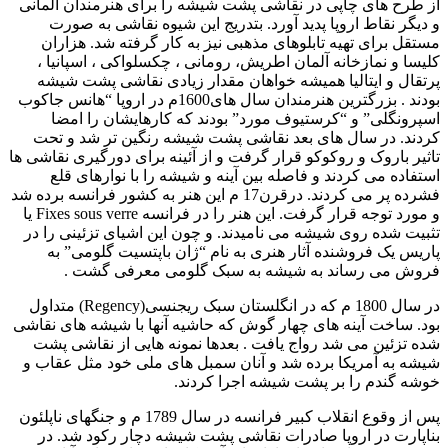
از طرح های چاپی در نقاشی پشت شیشه را برای هنرمندان آلمانی
و دیگر نقاط اروپا پدید آورد. بتدریج این شیوه نقاشی به صورت
مستقل برای تهیه تابلوهای مذهبی نیز به کار گرفته شد. هزاران
کلیسا و نمازخانه آلمان اطریش، رومانی ، چکسلواکی ، اسپانیا ،
پرتقال و ایتالیا همیشه خواهان مقدار زیادی نقاشی پشت شیشه
بودند . بزرگترین هنرمندان سال های1600م در اروپا “هانس جاکوب
اسپرونگلی” و “کرستیوف مورد” بودند که کارهایشان را امضا
کردند. در سال های بعد نقاشی پشت شیشه رنگین تر شد و تحت
تاثیر باروک و روکوکو قرار گرفت و از آئینه برای دورگیری نقاشی ها
استفاده می کردند و فاصله بین آینه و شیشه را با نوارهای قلع
فشرده پر می کردند. درقرن17 م این هنر به کشور فرانسه برده شد
و مورد توجه قرار گرفت. این هنر را در فرانسه Fixes sous verre یا
تثبیت شده روی شیشه می نامیدند. و چون این اشیای تزئینی را در
پاریس یک فروشنده آثار هنری به نام “ژان باپتسیت گلومی” به
فروش می رساند به شیشه به سبک گلومی معرفی گشت .
در سال 1800 م که در انگلستان سبک ریجنسی(Regency) متداول
بود. ساخت آینه های چهار گوش که حاشیه آنها با شیشه های نقاشی
شده تزئین می شد رواج یافت . بعدها نمونه هایی از نقاشی پشت
شیشه به آمریکا برده شد و آنان سمبل های ملی خود مثل عقاب و
خوشه گندم را بر پشت شیشه اجرا کردند.
پس از وقوع انقلاب کبیر فرانسه در سال 1789 م و جنگهای ناپلئون
بناپارت در اروپا صادرات نقاشی پشت شیشه دچار رکود شد. در