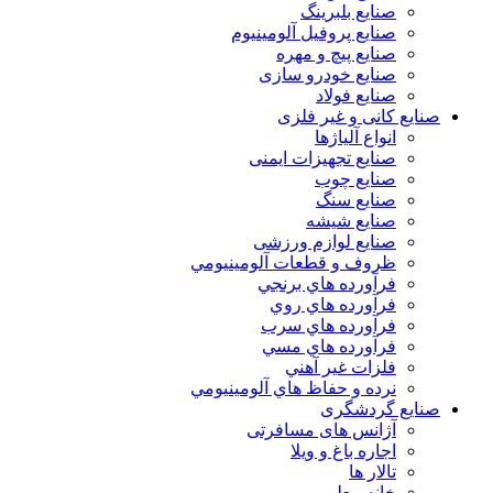
صنایع بلبرینگ
صنایع پروفیل آلومینیوم
صنایع پیچ و مهره
صنایع خودرو سازی
صنایع فولاد
صنایع کانی و غیر فلزی
انواع آلياژها
صنایع تجهیزات ایمنی
صنایع چوب
صنایع سنگ
صنایع شیشه
صنایع لوازم ورزشی
ظروف و قطعات آلومينيومي
فرآورده هاي برنجي
فرآورده هاي روي
فرآورده هاي سرب
فرآورده هاي مسي
فلزات غير آهني
نرده و حفاظ هاي آلومينيومي
صنایع گردشگری
آژانس های مسافرتی
اجاره باغ و ویلا
تالار ها
خانه معلم