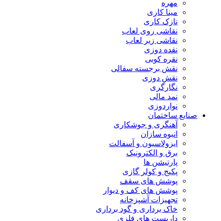
مهره
مینا کاری
نازک کاری
نقاشی روی لعاب
نقاشی زیر لعاب
نقده دوزی
نقره کوبی
نقش برجسته سفالی
نقش دوزی
نگارگری
نمد مالی
نواردوزی
صنایع ساختمان
آهنگری و جوشکاری
انبوه سازان
ایزولاسیون و آسفالت
برق و الکترونیک
پارتیشن ها
پکیج و کولر گازی
پوشش های سقف
پوشش های کف و دیوار
تجهیزات آشپزخانه
خاک برداری و گود برداری
داربست های فلزی