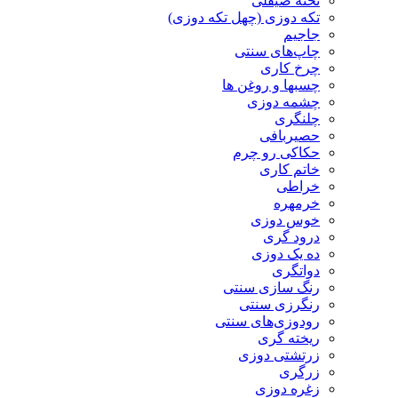
تخته صیقلی
تکه دوزی (چهل تکه دوزی)
جاجیم
چاپ‌های سنتی
چرخ کاری
چسبها و روغن ها
چشمه دوزی
چلنگری
حصیربافی
حکاکی رو چرم
خاتم کاری
خراطی
خرمهره
خوس دوزی
درود گری
ده یک دوزی
دواتگری
رنگ سازی سنتی
رنگرزی سنتی
رودوزی‌های سنتی
ریخته گری
زرتشتی دوزی
زرگری
زغره دوزی