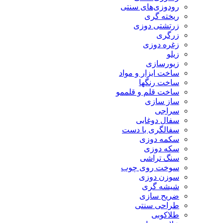
رودوزی‌های سنتی
ریخته گری
زرتشتی دوزی
زرگری
زغره دوزی
زیلو
زیورسازی
ساخت ابزار و مواد
ساخت رنگها
ساخت قلم و قلممو
ساز سازی
سراجی
سفال دوغابی
سفالگری با دست
سکمه دوزی
سکه دوزی
سنگ تراشی
سوخت روی چوب
سوزن دوزی
شیشه گری
ضریح سازی
طراحی سنتی
طلاکوبی