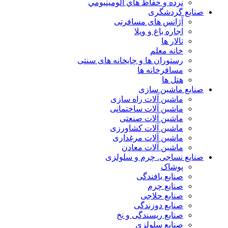
نرده و حفاظ هاي آلومينيومي
صنایع گردشگری
آژانس های مسافرتی
اجاره باغ و ویلا
تالار ها
خانه معلم
رستوران ها و چایخانه های سنتی
مسافرخانه ها
هتل ها
صنایع ماشین سازی
ماشین آلات راه سازی
ماشین آلات ساختمانی
ماشین آلات صنعتی
ماشین آلات کشاورزی
ماشین آلات مرغداری
ماشین آلات معادن
صنایع نساجی. چرم و سلولزی
پوشاک
صنایع بافندگی
صنایع چرم
صنایع حلاجی
صنایع دوزندگی
صنایع ریسندگی و نخ
صنایع سلولزی