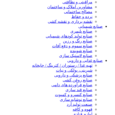
مراقبتی و نظافتی
مشاورین املاک و ساختمان
مصالح ساختمانی
نرده و حفاظ
نقشه برداری و نقشه کشی
صنایع شیمیایی
صنایع پلیمری
صنایع تولید کودهای شیمیایی
صنایع رنگ و رزین
صنایع سموم و دفع آفات
صنایع شوینده
صنایع لاستیک سازی
صنایع غذایی و دارویی
تهیه غذا / رستوران / کترینگ / چایخانه
شیرینی، پولکی و نبات
صنایع پزشکی و دارویی
صنایع روغن کشی
صنایع فرآورده های دامی
صنایع قند سازی
صنایع کنسرو و کمپوت
صنایع نوشابه سازی
صنعت تولید آرد
قهوه و کافه
لوازم قنادی