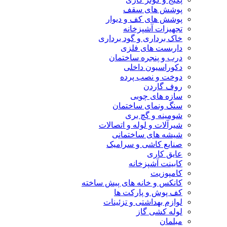
پوشش های سقف
پوشش های کف و دیوار
تجهیزات آشپزخانه
خاک برداری و گود برداری
داربست های فلزی
درب و پنجره ساختمان
دکوراسیون داخلی
دوخت و نصب پرده
روف گاردن
سازه های چوبی
سنگ ونمای ساختمان
شومینه و گچ بری
شیرآلات و لوله و اتصالات
شیشه های ساختمانی
صنایع کاشی و سرامیک
عایق کاری
کابینت آشپزخانه
کامپوزیت
کانکس و خانه های پیش ساخته
کف پوش و پارکت ها
لوازم بهداشتی و تزئینات
لوله کشی گاز
مبلمان