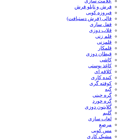
علامت سازی
فرش و تابلو فرش
فیروزه کوبی
قالی (فرش دستبافت)
قفل سازی
قلاب دوزی
قلم زنی
قلمزنی
قلمکار
قیطان دوزی
کاشی
کاغذ پوستی
کلاقه ای
کنده کاری
کوفته گری
گبه
گره چینی
گره خورد
گلابتون دوزی
گلیم
لعاب سازی
مرصع
مس کوبی
مشبک کاری