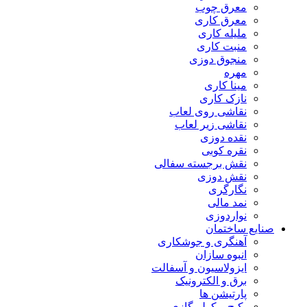
معرق چوب
معرق کاری
مليله کاری
منبت کاری
منجوق دوزی
مهره
مینا کاری
نازک کاری
نقاشی روی لعاب
نقاشی زیر لعاب
نقده دوزی
نقره کوبی
نقش برجسته سفالی
نقش دوزی
نگارگری
نمد مالی
نواردوزی
صنایع ساختمان
آهنگری و جوشکاری
انبوه سازان
ایزولاسیون و آسفالت
برق و الکترونیک
پارتیشن ها
پکیج و کولر گازی