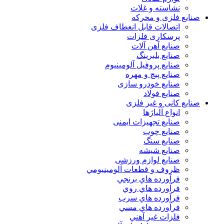
نشاسته و غلات
صنایع فلزی و محرکه
اتصالات قابل انعطاف فلزی
پرسکاری فلزات
صنایع آهن آلات
صنایع بلبرینگ
صنایع پروفیل آلومینیوم
صنایع پیچ و مهره
صنایع خودرو سازی
صنایع فولاد
صنایع کانی و غیر فلزی
انواع آلياژها
صنایع تجهیزات ایمنی
صنایع چوب
صنایع سنگ
صنایع شیشه
صنایع لوازم ورزشی
ظروف و قطعات آلومينيومي
فرآورده هاي برنجي
فرآورده هاي روي
فرآورده هاي سرب
فرآورده هاي مسي
فلزات غير آهني