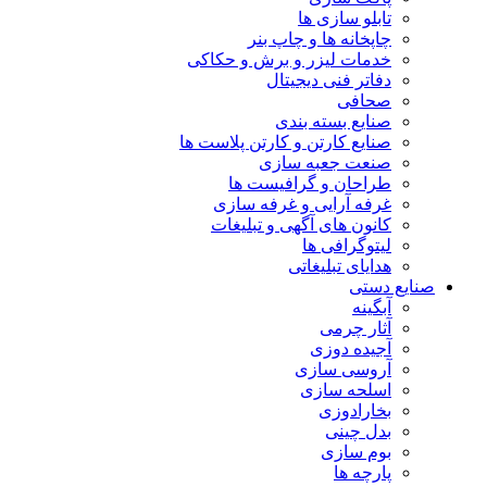
تابلو سازی ها
چاپخانه ها و چاپ بنر
خدمات لیزر و برش و حکاکی
دفاتر فنی دیجیتال
صحافی
صنایع بسته بندی
صنایع کارتن و کارتن پلاست ها
صنعت جعبه سازی
طراحان و گرافیست ها
غرفه آرایی و غرفه سازی
کانون های آگهی و تبلیغات
لیتوگرافی ها
هدایای تبلیغاتی
صنایع دستی
آبگینه
آثار چرمی
آجیده دوزی
آروسی سازی
اسلحه سازی
بخارادوزی
بدل چینی
بوم سازی
پارچه ها