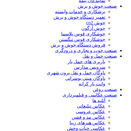
نمایندگان بیمه
صنعت جوش و برش
برشکاری و خدمات وابسته
تعمیر دستگاه جوش و برش
جوش co2
جوش آرگون
جوشکاری قوس پلاسما
جوشکاری قوس تنگستن
فروش دستگاه جوش و برش
صنعت چوب و نجاری و درودگری
صنعت حمل و نقل
باربری های حمل بار
سرویس مدارس
ناوگان حمل و نقل برون شهری
ناوگان مینی بوسرانی
وانت بار کرایه
صنعت روغن
صنعت عکاسی و فیلمبرداری
آتلیه ها
عکاس تبلیغاتی
عکاس عروسی
عکاس مد و فشن
عکاس هنرهای زیبا
عکاسی حیات وحش