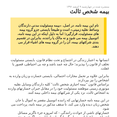
منتشره شده در چهارشنبه ۹ اسفند ۱۳۹۶
بیمه شخص ثالث
نام این بیمه نامه، در اصل، «بیمه مسئولیت مدنی دارندگان
وسائط نقلیه زمینی» است و طبیعتاَ بایستی جزو گروه بیمه
های مسئولیت، قرارگیرد؛ اما به دلیل اینکه در این بیمه نامه،
اتومبیل بیمه می شود و نه مالک یا راننده، بنابراین در تقسیم
بندی شرکتهای بیمه، آن را در گروه بیمه های اشیاء قرار می
دهند.
انسانها به اعتبار زندگی در اجتماع و تحت نظام قانون، بایستی مسئولیت
تخلف از قانون را بپذیرند؛ حال چه عمد باشد و چه بی احتیاطی، قصور یا
غفلت.
بنابراین علاوه بر تحمل مجازات احتمالی، بایستی خسارت و زیان وارده به
اشخاص را نیز بپردازند.
براساس قانون “بیمه اجبارى شخص ثالث” کلیه دارندگان وسایل نقلیه
موتورى زمینى موظفند مسئولیت خود را در مقابل جبران خسارتهاى وارده
به اشخاص ثالث، نزد یکى از شرکتهاى بیمه داخلى بیمه کنند.
در این بیمه نامه خسارتهایی که راننده اتومبیل مقصر به اموال یا جان
شخص زیان دیده وارد می کند، تا سقف مذکور در بیمه نامه، پرداخت می
شود.
خسارتهای ناشی از حوادث رانندگی – که امروزه جزء ناگزیر مسائل
اجتماعی و با فراوانی بسیار، گریبانگیر انسانها است – اگرچه عمدی