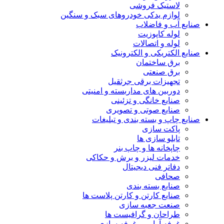
لاستیک فروشی
لوازم یدکی خودروهای سبک و سنگین
صنایع آب و فاضلاب
لوله کاپوزیت
لوله و اتصالات
صنایع الکتریکی و الکترونیک
برق ساختمان
برق صنعتی
تجهیزات برقی جرثقیل
دوربین های مداربسته و امنیتی
صنایع خانگی و تزئینی
صنایع صوتی و تصویری
صنایع چاپ و بسته بندی و تبلیغات
پاکت سازی
تابلو سازی ها
چاپخانه ها و چاپ بنر
خدمات لیزر و برش و حکاکی
دفاتر فنی دیجیتال
صحافی
صنایع بسته بندی
صنایع کارتن و کارتن پلاست ها
صنعت جعبه سازی
طراحان و گرافیست ها
غرفه آرایی و غرفه سازی