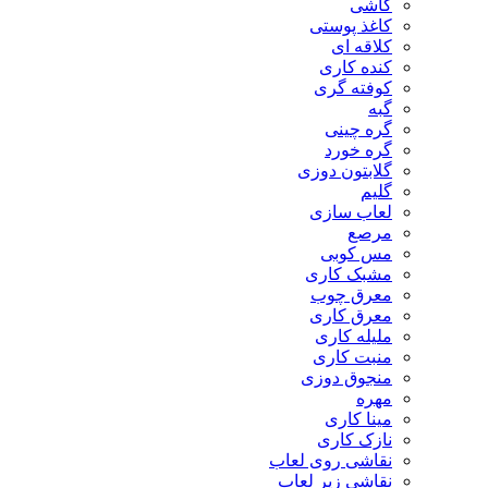
کاشی
کاغذ پوستی
کلاقه ای
کنده کاری
کوفته گری
گبه
گره چینی
گره خورد
گلابتون دوزی
گلیم
لعاب سازی
مرصع
مس کوبی
مشبک کاری
معرق چوب
معرق کاری
مليله کاری
منبت کاری
منجوق دوزی
مهره
مینا کاری
نازک کاری
نقاشی روی لعاب
نقاشی زیر لعاب