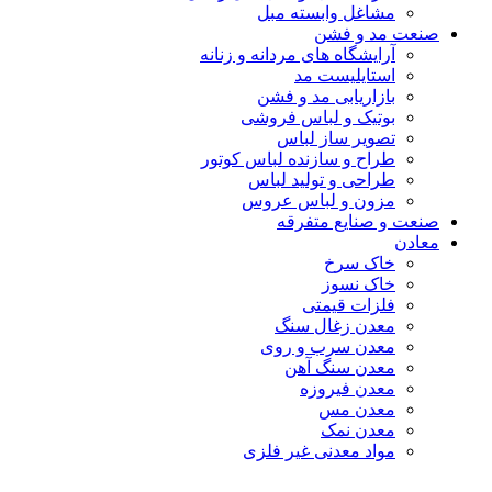
مشاغل وابسته مبل
صنعت مد و فشن
آرایشگاه های مردانه و زنانه
استایلیست مد
بازاریابی مد و فشن
بوتیک و لباس فروشی
تصویر ساز لباس
طراح و سازنده لباس کوتور
طراحی و تولید لباس
مزون و لباس عروس
صنعت و صنایع متفرقه
معادن
خاک سرخ
خاک نسوز
فلزات قیمتی
معدن زغال سنگ
معدن سرب و روی
معدن سنگ آهن
معدن فیروزه
معدن مس
معدن نمک
مواد معدنی غیر فلزی