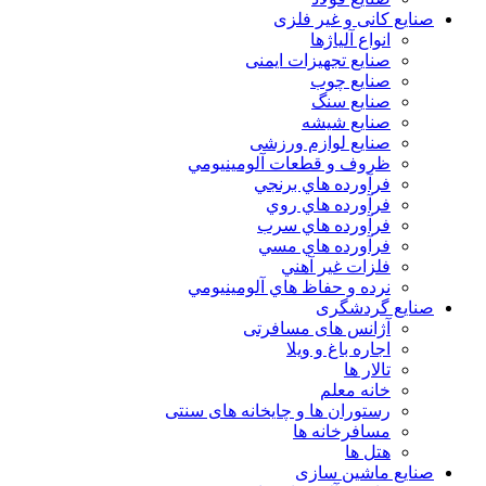
صنایع کانی و غیر فلزی
انواع آلياژها
صنایع تجهیزات ایمنی
صنایع چوب
صنایع سنگ
صنایع شیشه
صنایع لوازم ورزشی
ظروف و قطعات آلومينيومي
فرآورده هاي برنجي
فرآورده هاي روي
فرآورده هاي سرب
فرآورده هاي مسي
فلزات غير آهني
نرده و حفاظ هاي آلومينيومي
صنایع گردشگری
آژانس های مسافرتی
اجاره باغ و ویلا
تالار ها
خانه معلم
رستوران ها و چایخانه های سنتی
مسافرخانه ها
هتل ها
صنایع ماشین سازی