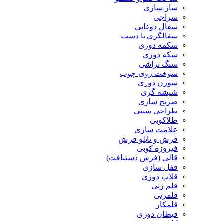
ساز سازی
سراجی
سفال دوغابی
سفالگری با دست
سکمه دوزی
سکه دوزی
سنگ تراشی
سوخت روی چوب
سوزن دوزی
شیشه گری
ضریح سازی
طراحی سنتی
طلاکوبی
علامت سازی
فرش و تابلو فرش
فیروزه کوبی
قالی (فرش دستبافت)
قفل سازی
قلاب دوزی
قلم زنی
قلمزنی
قلمکار
قیطان دوزی