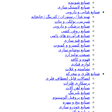
صنایع شوینده
صنایع لاستیک سازی
صنایع غذایی و دارویی
تهیه غذا / رستوران / کترینگ / چایخانه
شیرینی، پولکی و نبات
صنایع پزشکی و دارویی
صنایع روغن کشی
صنایع فرآورده های دامی
صنایع قند سازی
صنایع کنسرو و کمپوت
صنایع نوشابه سازی
صنعت تولید آرد
قهوه و کافه
لوازم قنادی
نشاسته و غلات
صنایع فلزی و محرکه
اتصالات قابل انعطاف فلزی
پرسکاری فلزات
صنایع آهن آلات
صنایع بلبرینگ
صنایع پروفیل آلومینیوم
صنایع پیچ و مهره
صنایع خودرو سازی
صنایع فولاد