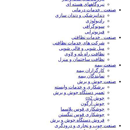
نیروگاههای هسته ای
صنعت . خدمات درمانی
دندانپزشکی و دندان سازی
رادیولوژی
سونوگرافی
فیزیوتراپی
صنعت . خدمات نظافتی
شرکت های خدمات نظافتی
مبل شویی و قالی شویی
نظافت راه پله و لاوی
نظافت ساختمان و منزل
صنعت بیمه
کارگزاران بیمه
نمایندگان بیمه
صنعت جوش و برش
برشکاری و خدمات وابسته
تعمیر دستگاه جوش و برش
جوش co2
جوش آرگون
جوشکاری قوس پلاسما
جوشکاری قوس تنگستن
فروش دستگاه جوش و برش
صنعت چوب و نجاری و درودگری