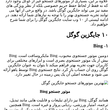
علاوه بر این، بسیاری از موتورهای جستجو غیر از گوگل وجود دارد
که نه فقط از لحاظ حفظ حریم خصوصی بلکه از نظر ویژگی های
مفید نیز می تواند جایگزین گوگل باشد. در واقع برخی از آنها می
توانند تجربه جستجوی بهتر را با توجه به نیازهای شما ارائه دهند. در
ادامه لیستی از ۱۰ وب سایت جایگزین گوگل را برای شما شرح
خواهیم داد.
۱۰ جایگزین گوگل
۱- Bing
دومین موتور جستجوی محبوب، Bing مایکروسافت است. Bing
بیش از یک موتور جستجوی بصری است و ابزارهای مختلفی برای
کاربران جهت تجربه بهتر فراهم میکند تا بتوان به عنوان جایگزین
گوگل روی آن حساب باز کرد. نتایج جستجوی Bing توسط یاهو ارائه
می شود و صفحه اصلی آن یک پس زمینه در حال تغییر دارد.
موتور جستجو Bing
همانند گوگل، Bing نیز دارای تبلیغات و قابلیت هایی مانند تبدیل،
ترجمه، امتیاز ورزشی، ردیابی پرواز و غیره است. Bing همچنین
دارای اپ تلفن همراه در اندروید و iOS می باشد و یکی از بهترین ها