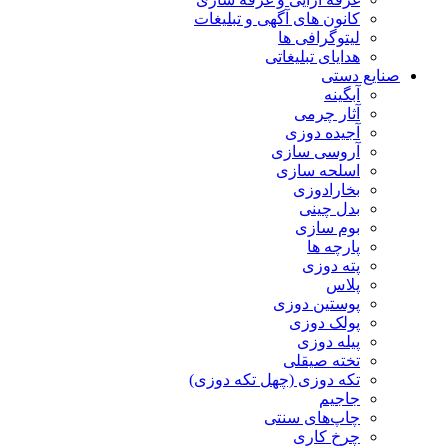
کانون های آگهی و تبلیغات
لیتوگرافی ها
هدایای تبلیغاتی
صنایع دستی
آبگینه
آثار چرمی
آجیده دوزی
آروسی سازی
اسلحه سازی
بخارادوزی
بدل چینی
بوم سازی
پارچه ها
پته دوزی
پلاس
پوستین دوزی
پولک دوزی
پیله دوزی
تخته صیقلی
تکه دوزی (چهل تکه دوزی)
جاجیم
چاپ‌های سنتی
چرخ کاری