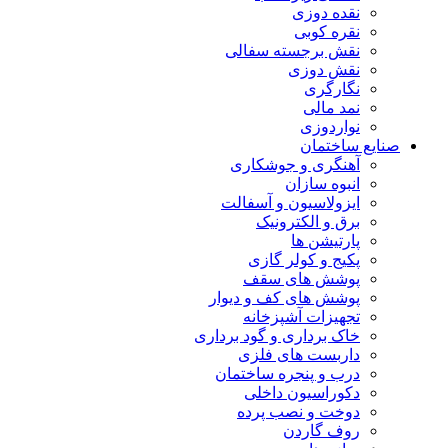
نقده دوزی
نقره کوبی
نقش برجسته سفالی
نقش دوزی
نگارگری
نمد مالی
نواردوزی
صنایع ساختمان
آهنگری و جوشکاری
انبوه سازان
ایزولاسیون و آسفالت
برق و الکترونیک
پارتیشن ها
پکیج و کولر گازی
پوشش های سقف
پوشش های کف و دیوار
تجهیزات آشپزخانه
خاک برداری و گود برداری
داربست های فلزی
درب و پنجره ساختمان
دکوراسیون داخلی
دوخت و نصب پرده
روف گاردن