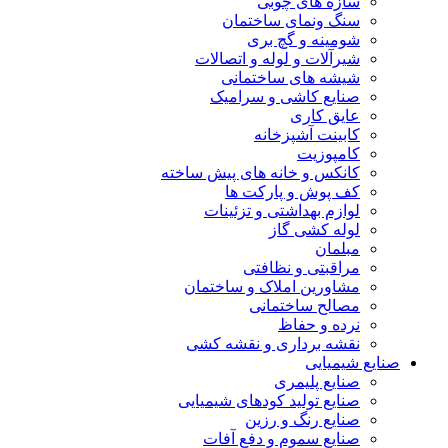
سازه های چوبی
سنگ ونمای ساختمان
شومینه و گچ بری
شیرآلات و لوله و اتصالات
شیشه های ساختمانی
صنایع کاشی و سرامیک
عایق کاری
کابینت آشپزخانه
کامپوزیت
کانکس و خانه های پیش ساخته
کف پوش و پارکت ها
لوازم بهداشتی و تزئینات
لوله کشی گاز
مبلمان
مراقبتی و نظافتی
مشاورین املاک و ساختمان
مصالح ساختمانی
نرده و حفاظ
نقشه برداری و نقشه کشی
صنایع شیمیایی
صنایع پلیمری
صنایع تولید کودهای شیمیایی
صنایع رنگ و رزین
صنایع سموم و دفع آفات