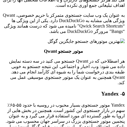
اهداف تبلیغاتی جمع آوری نکرده است.
به عنوان یک وب سایت جستجوی متمرکز با حریم خصوصی، Qwant
ویژگی هایی مشابه به DuckDuckGo دارد. یکی از این ویژگی ها
“Qwick Search Shortcuts” نامیده می شود که درست همانند ویژگی
“Bangs” مرورگر DuckDuckGo می باشد.
موتور جستجو Qwant
هر اصطلاحی که در Qwant جستجو می کنید در سه دسته نمایش
داده می شود: وب، اخبار و اجتماعی. این نتیجه جستجو به خوبی
طبقه بندی درخواست شما را به شیوه ای کارآمد انجام می دهد.
Qwant همچنین به عنوان یک موتور جستجوی موسیقی عمل می
کند.
۵- Yandex
Yandex موتور جستجوی بسیار محبوب در روسیه با حدود ۵۵-۶۵٪
سهم در بازار جستجوی این کشور است. همچنین در بخش هایی از
اروپا به طور گسترده ای مورد استفاده قرار می گیرد و به عنوان
پنجمین موتور جستجوی بزرگ در سراسر جهان محسوب می شود.
یاندکس احتمالادر آینده یکی از بزرگترین رقبای گوگل است؛ زیرا