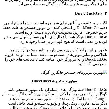
برای نامگذاری به عنوان جایگزین گوگل به حساب می آید.
۲- DuckDuckGo
اگر حریم خصوصی آنلاین برای شما مهم است، به شما پیشنهاد می
دهیم DuckDuckGo را امتحان کنید. این موتور جستجو به علت حفظ
حریم خصوصی کاربر، محبوبیت زیادی به دست آورده است.
DuckDuckGo هرگز شما یا فعالیتهای آنلاین شما را دنبال نمی کند و
این بدین معنی است که هیچ آگهی در پی شما وجود ندارد.
علاوه بر این، رابط کاربری خوبی دارد و نتایج جستجو آن از یاهو،
یانداکس و سایر موتورهای جستجو می باشد. شما می توانید افزونه
DuckDuckGo را به مرورگر خود اضافه کنید تا فعالیت های خود را
خصوصی نگه دارید.
موتور جستجو DuckDuckGo
DuckDuckGo همه ویژگی های استاندارد یک موتور جستجو مانند
گوگل را ارائه می دهد، اما یکی از ویژگی های شگفت انگیز آن به نام
“bangs” به شما امکان می دهد تا به طور مستقیم در سایت های
دیگر مانند آمازون، ویکی پدیا، و یوتیوب جستجو کنید. کافی است
شروع جستجوی خود را با علامت ! شروع کنید (به عنوان مثال،