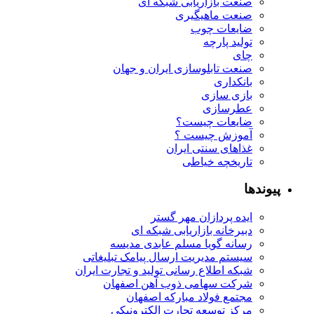
صنعت بازاریابی شبکه ای
صنعت ماهیگیری
ضایعات چوب
تولید پارچه
چای
صنعت تابلوسازی ایران و جهان
بانکداری
بازی سازی
عطرسازی
ضایعات چیست؟
آموزش چیست ؟
غذاهای سنتی ایران
تاریخچه خیاطی
پیوندها
ایده پردازان مهر گستر
دبیرخانه بازاریابی شبکه ای
رسانه گویا مسلم عابدی مدیسه
سیستم مدیریت ارسال پیامک تبلیغاتی
شبکه اطلاع رسانی تولید و تجارت ایران
شرکت سهامی ذوب آهن اصفهان
مجتمع فولاد مبارکه اصفهان
مرکز توسعه تجارت الکترونیکی