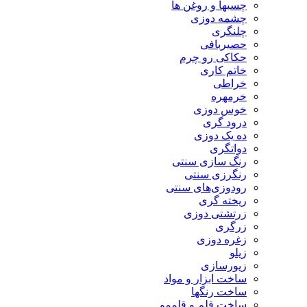
چسبها و روغن ها
چشمه دوزی
چلنگری
حصیربافی
حکاکی رو چرم
خاتم کاری
خراطی
خرمهره
خوس دوزی
درود گری
ده یک دوزی
دواتگری
رنگ سازی سنتی
رنگرزی سنتی
رودوزی‌های سنتی
ریخته گری
زرتشتی دوزی
زرگری
زغره دوزی
زیلو
زیورسازی
ساخت ابزار و مواد
ساخت رنگها
ساخت قلم و قلممو