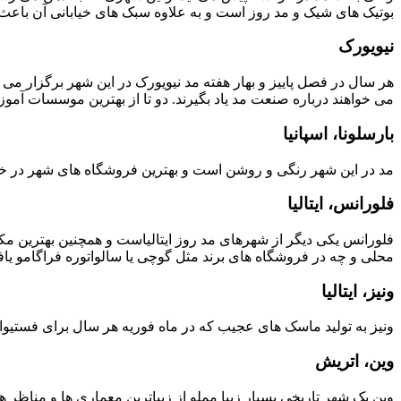
بوتیک های شیک و مد روز است و به علاوه سبک های خیابانی آن با
نیویورک
هر سال در فصل پاییز و بهار هفته مد نیویورک در این شهر برگزار می
می خواهند درباره صنعت مد یاد بگیرند. دو تا از بهترین موسسات آموز
بارسلونا، اسپانیا
مد در این شهر رنگی و روشن است و بهترین فروشگاه های شهر در خیابان La Rambla در مرکز شهر هستند. خریدارها می توانند بهترین برندهای اسپانیایی از زارا تا دزیگوال در این فروشگاه
فلورانس، ایتالیا
فلورانس یکی دیگر از شهرهای مد روز ایتالیاست و همچنین بهترین م
محلی و چه در فروشگاه های برند مثل گوچی یا سالواتوره فراگامو ی
ونیز، ایتالیا
ونیز به تولید ماسک های عجیب که در ماه فوریه هر سال برای فستیو
وین، اتریش
وین یک شهر تاریخی بسیار زیبا مملو از زیباترین معماری ها و مناظر