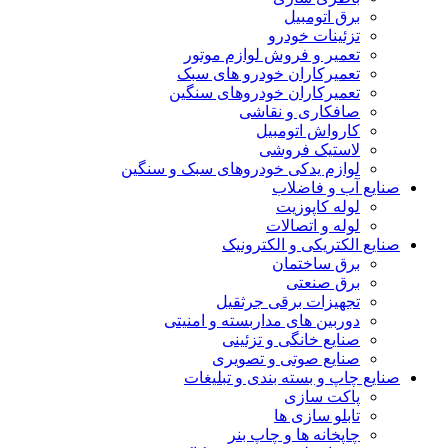
برق اتومبیل
تزئینات خودرو
تعمیر و فروش لوازم موتور
تعمیرکاران خودرو های سبک
تعمیرکاران خودروهای سنگین
صافکاری و نقاشی
کارواش اتومبیل
لاستیک فروشی
لوازم یدکی خودروهای سبک و سنگین
صنایع آب و فاضلاب
لوله کاپوزیت
لوله و اتصالات
صنایع الکتریکی و الکترونیک
برق ساختمان
برق صنعتی
تجهیزات برقی جرثقیل
دوربین های مداربسته و امنیتی
صنایع خانگی و تزئینی
صنایع صوتی و تصویری
صنایع چاپ و بسته بندی و تبلیغات
پاکت سازی
تابلو سازی ها
چاپخانه ها و چاپ بنر