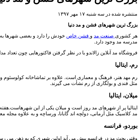
منتشره شده در سه شنبه ۱۷ مهر ۱۳۹۷
بزرگ ترین شهرهای فشن و مد دنیا
هر کشوری
صنعت مد
و
فشن خاص
خودش را دارد و بعضی شهرها به 
مدرسه مد وجود دارد.
فروشگاه مد آنلاین زالاندو با در نظر گرفتن فاکتورهایی چون تعداد 
رم، ایتالیا
رم مهد هنر، فرهنگ و معماری است. علاوه بر تماشاخانه کولوسئوم و
مثل فندی و بولگاری از رم نشأت می گیرند.
میلان، ایتالیا
ایتالیا پر از شهرهای مد روز است و میلان یکی از این شهرهاست.هفت
مد کلاسیک مثل آرمانی، دولچه اند گابانا، ورساچه و به علاوه مجله معروف مد Vogue و  Fair
بوردو، فرانسه
وقتی بحث مد در فرانسه پیش می آید اولین شهری که به ذهن می رسد ش