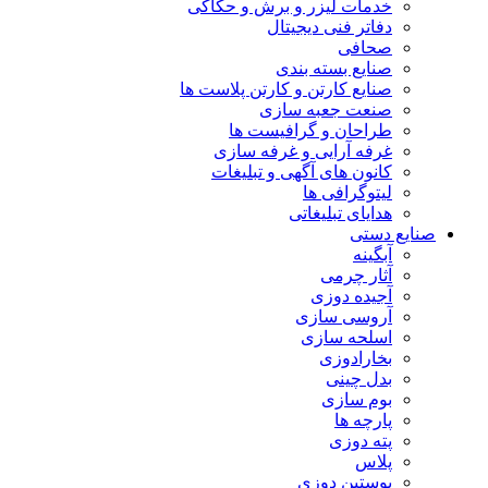
خدمات لیزر و برش و حکاکی
دفاتر فنی دیجیتال
صحافی
صنایع بسته بندی
صنایع کارتن و کارتن پلاست ها
صنعت جعبه سازی
طراحان و گرافیست ها
غرفه آرایی و غرفه سازی
کانون های آگهی و تبلیغات
لیتوگرافی ها
هدایای تبلیغاتی
صنایع دستی
آبگینه
آثار چرمی
آجیده دوزی
آروسی سازی
اسلحه سازی
بخارادوزی
بدل چینی
بوم سازی
پارچه ها
پته دوزی
پلاس
پوستین دوزی