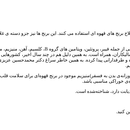
ح برنج های قهوه ای استفاده می کنند. این برنج ها نیز جزو دسته ی غل
شما می توانید با مصرف یک وعده برنج قهوه ای، ریزمغذی
الیکاران، همراه است. به همین دلیل هم در چند سال اخیر، کشورهایی مان
 شده و طرفدارانی پیدا کرده. به همین خاطر سراغ دکتر محمدحسین ع
م.
قهوه‌ای حاوی ۱۸۵ میلی‌گرم فسفر است (۶۲٪ از نیاز روزانه‌ی بدن به فسفر)منیزیم موجود در برن
ه‌ی خوراکی مناسبی باشد.
دیابت دارد، شناخته‌شده است.
ن کنید.