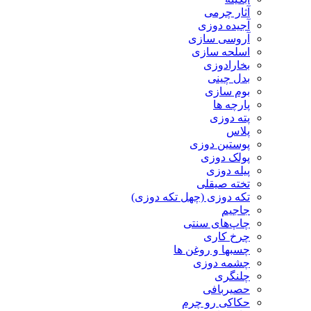
آثار چرمی
آجیده دوزی
آروسی سازی
اسلحه سازی
بخارادوزی
بدل چینی
بوم سازی
پارچه ها
پته دوزی
پلاس
پوستین دوزی
پولک دوزی
پیله دوزی
تخته صیقلی
تکه دوزی (چهل تکه دوزی)
جاجیم
چاپ‌های سنتی
چرخ کاری
چسبها و روغن ها
چشمه دوزی
چلنگری
حصیربافی
حکاکی رو چرم