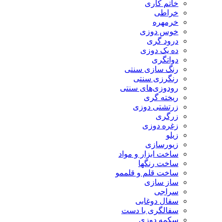
خاتم کاری
خراطی
خرمهره
خوس دوزی
درود گری
ده یک دوزی
دواتگری
رنگ سازی سنتی
رنگرزی سنتی
رودوزی‌های سنتی
ریخته گری
زرتشتی دوزی
زرگری
زغره دوزی
زیلو
زیورسازی
ساخت ابزار و مواد
ساخت رنگها
ساخت قلم و قلممو
ساز سازی
سراجی
سفال دوغابی
سفالگری با دست
سکمه دوزی