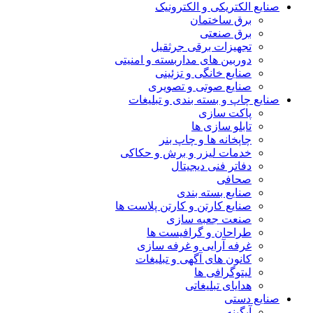
صنایع الکتریکی و الکترونیک
برق ساختمان
برق صنعتی
تجهیزات برقی جرثقیل
دوربین های مداربسته و امنیتی
صنایع خانگی و تزئینی
صنایع صوتی و تصویری
صنایع چاپ و بسته بندی و تبلیغات
پاکت سازی
تابلو سازی ها
چاپخانه ها و چاپ بنر
خدمات لیزر و برش و حکاکی
دفاتر فنی دیجیتال
صحافی
صنایع بسته بندی
صنایع کارتن و کارتن پلاست ها
صنعت جعبه سازی
طراحان و گرافیست ها
غرفه آرایی و غرفه سازی
کانون های آگهی و تبلیغات
لیتوگرافی ها
هدایای تبلیغاتی
صنایع دستی
آبگینه