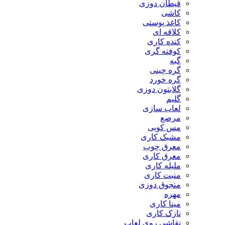
قیطان دوزی
کاشی
کاغذ پوستی
کلاقه ای
کنده کاری
کوفته گری
گبه
گره چینی
گره خورد
گلابتون دوزی
گلیم
لعاب سازی
مرصع
مس کوبی
مشبک کاری
معرق چوب
معرق کاری
مليله کاری
منبت کاری
منجوق دوزی
مهره
مینا کاری
نازک کاری
نقاشی روی لعاب