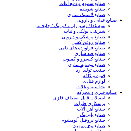
صنایع سموم و دفع آفات
صنایع شوینده
صنایع لاستیک سازی
صنایع غذایی و دارویی
تهیه غذا / رستوران / کترینگ / چایخانه
شیرینی، پولکی و نبات
صنایع پزشکی و دارویی
صنایع روغن کشی
صنایع فرآورده های دامی
صنایع قند سازی
صنایع کنسرو و کمپوت
صنایع نوشابه سازی
صنعت تولید آرد
قهوه و کافه
لوازم قنادی
نشاسته و غلات
صنایع فلزی و محرکه
اتصالات قابل انعطاف فلزی
پرسکاری فلزات
صنایع آهن آلات
صنایع بلبرینگ
صنایع پروفیل آلومینیوم
صنایع پیچ و مهره