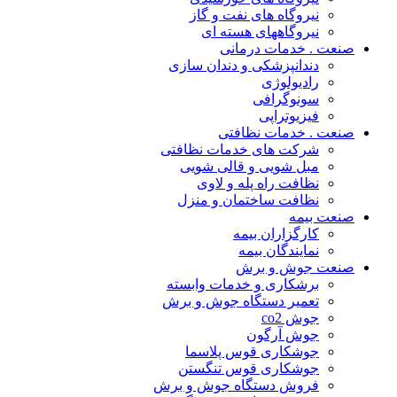
نیروگاه های نفت و گاز
نیروگاههای هسته ای
صنعت . خدمات درمانی
دندانپزشکی و دندان سازی
رادیولوژی
سونوگرافی
فیزیوتراپی
صنعت . خدمات نظافتی
شرکت های خدمات نظافتی
مبل شویی و قالی شویی
نظافت راه پله و لاوی
نظافت ساختمان و منزل
صنعت بیمه
کارگزاران بیمه
نمایندگان بیمه
صنعت جوش و برش
برشکاری و خدمات وابسته
تعمیر دستگاه جوش و برش
جوش co2
جوش آرگون
جوشکاری قوس پلاسما
جوشکاری قوس تنگستن
فروش دستگاه جوش و برش