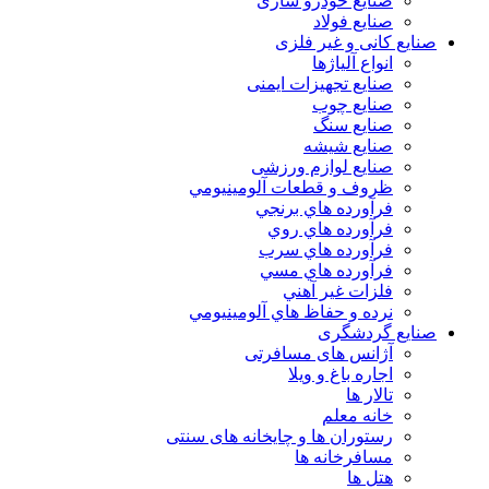
صنایع خودرو سازی
صنایع فولاد
صنایع کانی و غیر فلزی
انواع آلياژها
صنایع تجهیزات ایمنی
صنایع چوب
صنایع سنگ
صنایع شیشه
صنایع لوازم ورزشی
ظروف و قطعات آلومينيومي
فرآورده هاي برنجي
فرآورده هاي روي
فرآورده هاي سرب
فرآورده هاي مسي
فلزات غير آهني
نرده و حفاظ هاي آلومينيومي
صنایع گردشگری
آژانس های مسافرتی
اجاره باغ و ویلا
تالار ها
خانه معلم
رستوران ها و چایخانه های سنتی
مسافرخانه ها
هتل ها