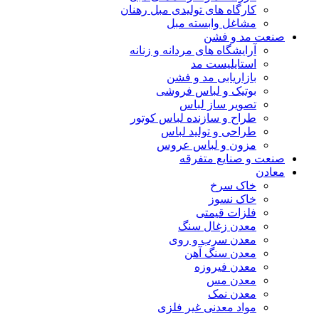
کارگاه های تولیدی مبل رهنان
مشاغل وابسته مبل
صنعت مد و فشن
آرایشگاه های مردانه و زنانه
استایلیست مد
بازاریابی مد و فشن
بوتیک و لباس فروشی
تصویر ساز لباس
طراح و سازنده لباس کوتور
طراحی و تولید لباس
مزون و لباس عروس
صنعت و صنایع متفرقه
معادن
خاک سرخ
خاک نسوز
فلزات قیمتی
معدن زغال سنگ
معدن سرب و روی
معدن سنگ آهن
معدن فیروزه
معدن مس
معدن نمک
مواد معدنی غیر فلزی