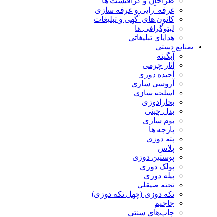
طراحان و گرافیست ها
غرفه آرایی و غرفه سازی
کانون های آگهی و تبلیغات
لیتوگرافی ها
هدایای تبلیغاتی
صنایع دستی
آبگینه
آثار چرمی
آجیده دوزی
آروسی سازی
اسلحه سازی
بخارادوزی
بدل چینی
بوم سازی
پارچه ها
پته دوزی
پلاس
پوستین دوزی
پولک دوزی
پیله دوزی
تخته صیقلی
تکه دوزی (چهل تکه دوزی)
جاجیم
چاپ‌های سنتی