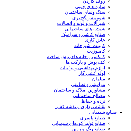
روف گاردن
سازه های چوبی
سنگ ونمای ساختمان
شومینه و گچ بری
شیرآلات و لوله و اتصالات
شیشه های ساختمانی
صنایع کاشی و سرامیک
عایق کاری
کابینت آشپزخانه
کامپوزیت
کانکس و خانه های پیش ساخته
کف پوش و پارکت ها
لوازم بهداشتی و تزئینات
لوله کشی گاز
مبلمان
مراقبتی و نظافتی
مشاورین املاک و ساختمان
مصالح ساختمانی
نرده و حفاظ
نقشه برداری و نقشه کشی
صنایع شیمیایی
صنایع پلیمری
صنایع تولید کودهای شیمیایی
صنایع رنگ و رزین