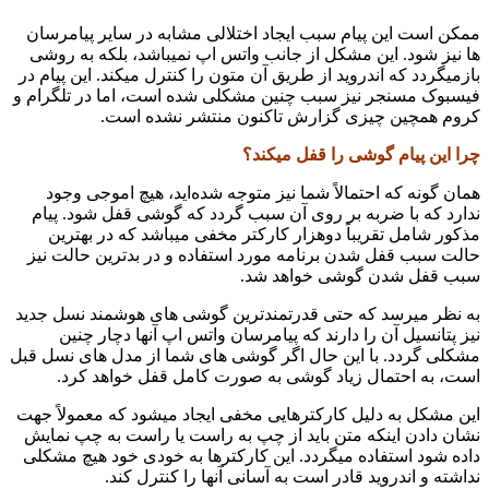
ممکن است این پیام سبب ایجاد اختلالی مشابه در سایر پیامرسان
ها نیز شود. این مشکل از جانب واتس اپ نمیباشد، بلکه به روشی
بازمیگردد که اندروید از طریق آن متون را کنترل میکند. این پیام در
فیسبوک مسنجر نیز سبب چنین مشکلی شده است، اما در تلگرام و
کروم همچین چیزی گزارش تاکنون منتشر نشده است.
چرا این پیام گوشی را قفل میکند؟
همان گونه که احتمالاً شما نیز متوجه شده‌اید، هیچ اموجی وجود
ندارد که با ضربه بر روی آن سبب گردد که گوشی قفل شود. پیام
مذکور شامل تقریباً دوهزار کارکتر مخفی میباشد که در بهترین
حالت سبب قفل شدن برنامه مورد استفاده و در بدترین حالت نیز
سبب قفل شدن گوشی خواهد شد.
به نظر میرسد که حتی قدرتمندترین گوشی های هوشمند نسل جدید
نیز پتانسیل آن را دارند که پیامرسان واتس اپ آنها دچار چنین
مشکلی گردد. با این حال اگر گوشی های شما از مدل های نسل قبل
است، به احتمال زیاد گوشی به صورت کامل قفل خواهد کرد.
این مشکل به دلیل کارکترهایی مخفی ایجاد میشود که معمولاً جهت
نشان دادن اینکه متن باید از چپ به راست یا راست به چپ نمایش
داده شود استفاده میگردد. این کارکترها به خودی خود هیچ مشکلی
نداشته و اندروید قادر است به آسانی آنها را کنترل کند.