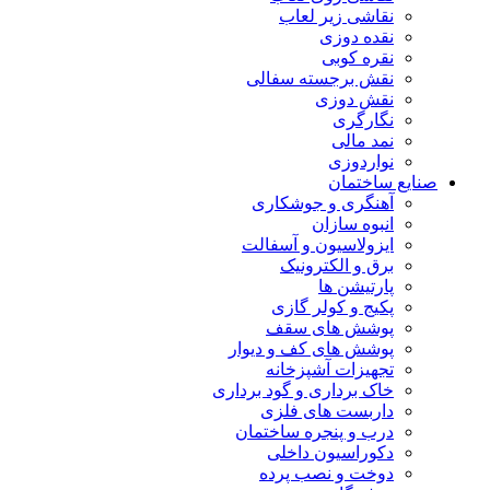
نقاشی زیر لعاب
نقده دوزی
نقره کوبی
نقش برجسته سفالی
نقش دوزی
نگارگری
نمد مالی
نواردوزی
صنایع ساختمان
آهنگری و جوشکاری
انبوه سازان
ایزولاسیون و آسفالت
برق و الکترونیک
پارتیشن ها
پکیج و کولر گازی
پوشش های سقف
پوشش های کف و دیوار
تجهیزات آشپزخانه
خاک برداری و گود برداری
داربست های فلزی
درب و پنجره ساختمان
دکوراسیون داخلی
دوخت و نصب پرده