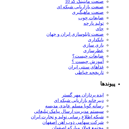
صنعت ماینینگ کد 10
صنعت بازاریابی شبکه ای
صنعت ماهیگیری
ضایعات چوب
تولید پارچه
چای
صنعت تابلوسازی ایران و جهان
بانکداری
بازی سازی
عطرسازی
ضایعات چیست؟
آموزش چیست ؟
غذاهای سنتی ایران
تاریخچه خیاطی
پیوندها
ایده پردازان مهر گستر
دبیرخانه بازاریابی شبکه ای
رسانه گویا مسلم عابدی مدیسه
سیستم مدیریت ارسال پیامک تبلیغاتی
شبکه اطلاع رسانی تولید و تجارت ایران
شرکت سهامی ذوب آهن اصفهان
مجتمع فولاد مبارکه اصفهان