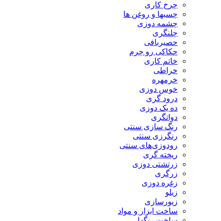
چرخ کاری
چسبها و روغن ها
چشمه دوزی
چلنگری
حصیربافی
حکاکی رو چرم
خاتم کاری
خراطی
خرمهره
خوس دوزی
درود گری
ده یک دوزی
دواتگری
رنگ سازی سنتی
رنگرزی سنتی
رودوزی‌های سنتی
ریخته گری
زرتشتی دوزی
زرگری
زغره دوزی
زیلو
زیورسازی
ساخت ابزار و مواد
ساخت رنگها