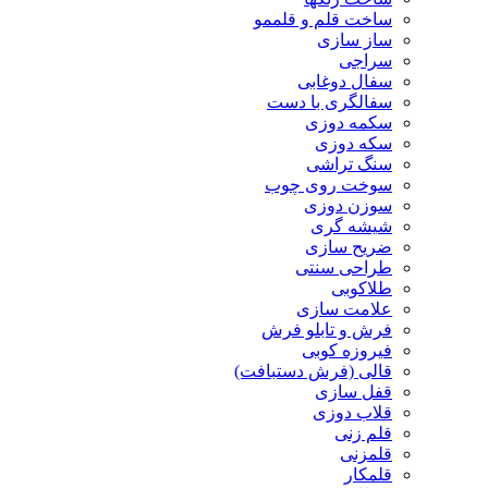
ساخت قلم و قلممو
ساز سازی
سراجی
سفال دوغابی
سفالگری با دست
سکمه دوزی
سکه دوزی
سنگ تراشی
سوخت روی چوب
سوزن دوزی
شیشه گری
ضریح سازی
طراحی سنتی
طلاکوبی
علامت سازی
فرش و تابلو فرش
فیروزه کوبی
قالی (فرش دستبافت)
قفل سازی
قلاب دوزی
قلم زنی
قلمزنی
قلمکار