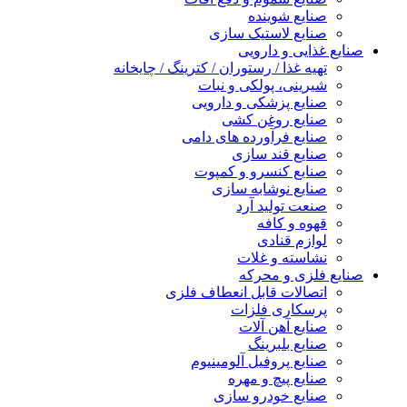
صنایع شوینده
صنایع لاستیک سازی
صنایع غذایی و دارویی
تهیه غذا / رستوران / کترینگ / چایخانه
شیرینی، پولکی و نبات
صنایع پزشکی و دارویی
صنایع روغن کشی
صنایع فرآورده های دامی
صنایع قند سازی
صنایع کنسرو و کمپوت
صنایع نوشابه سازی
صنعت تولید آرد
قهوه و کافه
لوازم قنادی
نشاسته و غلات
صنایع فلزی و محرکه
اتصالات قابل انعطاف فلزی
پرسکاری فلزات
صنایع آهن آلات
صنایع بلبرینگ
صنایع پروفیل آلومینیوم
صنایع پیچ و مهره
صنایع خودرو سازی