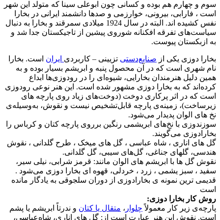
سوم و چهارم هم بوده و کسانی چون ابوعلی سینا که متولد این شهر
است ، فارابی، بیرونی، خوارزمی و صدها دانشمند ایرانی در بخارا
نفس کشیده اند. البته در سال 1924 میلادی سمرقند و بخارا به دنبال
سیاست‌های تفرقه افکنانه شوروی پیشین از تاجیکستان جدا شد و
به ازبکستان پیوست.
بخارا دوزی یکی از
صنایع‌دستی
تزیینی – کاربردی
ایران
است. بخارا
نام شهری است که در آن محصول پنبه و ابریشم بسیار بوده و به
همین دلیل هنرمندان بخارایی، شیوه‌ای را در رودوزی‌ها ابداع
کرده‌اند که به بخارا دوزی مشهور شده است. این هنر نوعی رودوزی
است که در اثر پرکاری دوخت (دوخت‌های زیاد روی پارچه های
زیرساخت)، زمینه‌ی پارچه قابل‌تشخیص نیست و نقوش، به‌وسیله‌ی
نخ های الوان پدیدار می‌شود.
سوزندوزی با نخ‌هاى ابریشمى رنگین برروى پارچه کتان و کرباس را
بخارادوزى مى‌گویند.
گل های اناری ، شاه عباسی ، گل های میخک ، طرح گلدانی ، ﻧﻘﻮش
ﻫﻨﺪسی، ﮔﻠﻬﺎی ﺟﻨﺎغی، گل‌های سیبی، ﮔﻞ ﮔﻠﺪانی.
نقوش گل ها با ابریشم های الوان مانند: قرمز شرابی، نیلی سیر،
سفید ، سبز یشمی ، زرد ، خردلی، قهوه ای بخارا دوزی می‌شود .
قدیمی ترین نمونه ی بخارادوزی از دوران سلجوقی به یادگار مانده
است
روش کار بخارا دوزی:
پارچه‌ی زیر کار معمولاً
چلوار
،
متقال یا کتان
و ندرتاً ابریشم یا پشم
است. نقوش این هنر عبارت است از: گل های اناری، شاه‌عباسی،