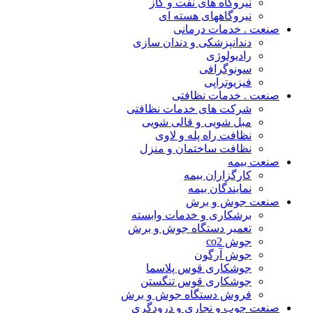
نیروگاه های نفت و گاز
نیروگاههای هسته ای
صنعت . خدمات درمانی
دندانپزشکی و دندان سازی
رادیولوژی
سونوگرافی
فیزیوتراپی
صنعت . خدمات نظافتی
شرکت های خدمات نظافتی
مبل شویی و قالی شویی
نظافت راه پله و لاوی
نظافت ساختمان و منزل
صنعت بیمه
کارگزاران بیمه
نمایندگان بیمه
صنعت جوش و برش
برشکاری و خدمات وابسته
تعمیر دستگاه جوش و برش
جوش co2
جوش آرگون
جوشکاری قوس پلاسما
جوشکاری قوس تنگستن
فروش دستگاه جوش و برش
صنعت چوب و نجاری و درودگری