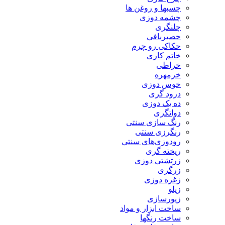
چسبها و روغن ها
چشمه دوزی
چلنگری
حصیربافی
حکاکی رو چرم
خاتم کاری
خراطی
خرمهره
خوس دوزی
درود گری
ده یک دوزی
دواتگری
رنگ سازی سنتی
رنگرزی سنتی
رودوزی‌های سنتی
ریخته گری
زرتشتی دوزی
زرگری
زغره دوزی
زیلو
زیورسازی
ساخت ابزار و مواد
ساخت رنگها