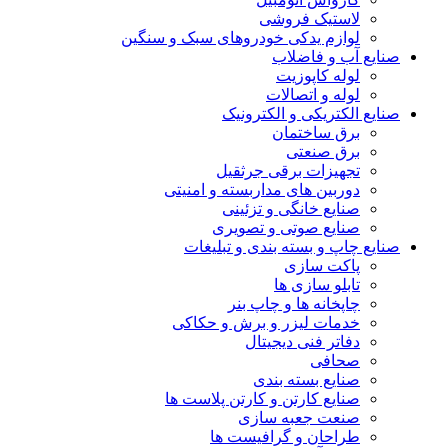
لاستیک فروشی
لوازم یدکی خودروهای سبک و سنگین
صنایع آب و فاضلاب
لوله کاپوزیت
لوله و اتصالات
صنایع الکتریکی و الکترونیک
برق ساختمان
برق صنعتی
تجهیزات برقی جرثقیل
دوربین های مداربسته و امنیتی
صنایع خانگی و تزئینی
صنایع صوتی و تصویری
صنایع چاپ و بسته بندی و تبلیغات
پاکت سازی
تابلو سازی ها
چاپخانه ها و چاپ بنر
خدمات لیزر و برش و حکاکی
دفاتر فنی دیجیتال
صحافی
صنایع بسته بندی
صنایع کارتن و کارتن پلاست ها
صنعت جعبه سازی
طراحان و گرافیست ها