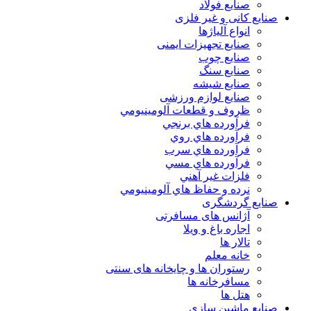
صنایع فولاد
صنایع کانی و غیر فلزی
انواع آلياژها
صنایع تجهیزات ایمنی
صنایع چوب
صنایع سنگ
صنایع شیشه
صنایع لوازم ورزشی
ظروف و قطعات آلومينيومي
فرآورده هاي برنجي
فرآورده هاي روي
فرآورده هاي سرب
فرآورده هاي مسي
فلزات غير آهني
نرده و حفاظ هاي آلومينيومي
صنایع گردشگری
آژانس های مسافرتی
اجاره باغ و ویلا
تالار ها
خانه معلم
رستوران ها و چایخانه های سنتی
مسافرخانه ها
هتل ها
صنایع ماشین سازی