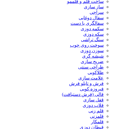
ساخت قلم و قلممو
ساز سازی
سراجی
سفال دوغابی
سفالگری با دست
سکمه دوزی
سکه دوزی
سنگ تراشی
سوخت روی چوب
سوزن دوزی
شیشه گری
ضریح سازی
طراحی سنتی
طلاکوبی
علامت سازی
فرش و تابلو فرش
فیروزه کوبی
قالی (فرش دستبافت)
قفل سازی
قلاب دوزی
قلم زنی
قلمزنی
قلمکار
قیطان دوزی