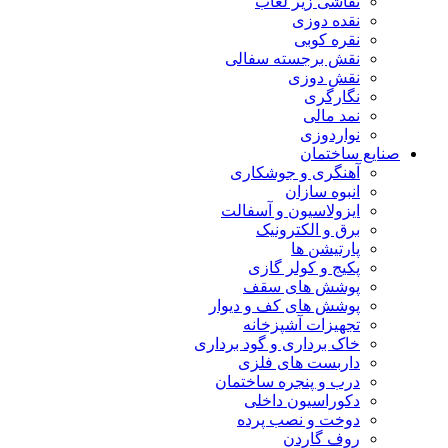
نقاشی زیر لعاب
نقده دوزی
نقره کوبی
نقش برجسته سفالی
نقش دوزی
نگارگری
نمد مالی
نواردوزی
صنایع ساختمان
آهنگری و جوشکاری
انبوه سازان
ایزولاسیون و آسفالت
برق و الکترونیک
پارتیشن ها
پکیج و کولر گازی
پوشش های سقف
پوشش های کف و دیوار
تجهیزات آشپزخانه
خاک برداری و گود برداری
داربست های فلزی
درب و پنجره ساختمان
دکوراسیون داخلی
دوخت و نصب پرده
روف گاردن