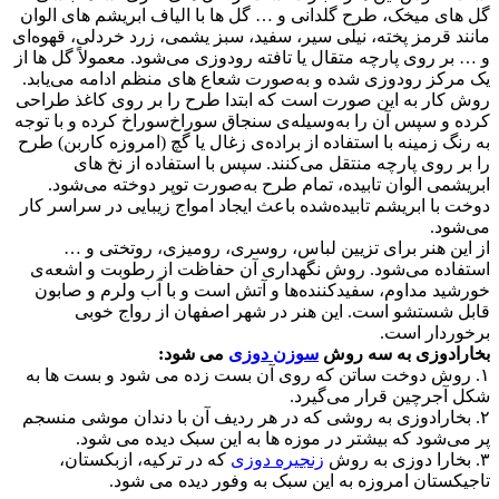
گل های میخک، طرح گلدانی و … گل ها با الیاف ابریشم های الوان
مانند قرمز پخته، نیلی سیر، سفید، سبز یشمی، زرد خردلی، قهوه‌ای
و … بر روی پارچه متقال یا تافته رودوزی می‌شود. معمولاً گل ها از
یک مرکز رودوزی شده و به‌صورت شعاع های منظم ادامه می‌یابد.
روش کار به این صورت است که ابتدا طرح را بر روی کاغذ طراحی
کرده و سپس آن را به‌وسیله‌ی سنجاق سوراخ‌سوراخ کرده و با توجه
به رنگ زمینه با استفاده از براده‌ی زغال یا گچ (امروزه کاربن) طرح
را بر روی پارچه منتقل می‌کنند. سپس با استفاده از نخ های
ابریشمی الوان تابیده، تمام طرح به‌صورت توپر دوخته می‌شود.
دوخت با ابریشم تابیده‌شده باعث ایجاد امواج زیبایی در سراسر کار
می‌شود.
از این هنر برای تزیین لباس، روسری، رومیزی، روتختی و …
استفاده می‌شود. روش نگهداری آن حفاظت از رطوبت و اشعه‌ی
خورشید مداوم، سفیدکننده‌ها و آتش است و با آب ولرم و صابون
قابل شستشو است. این هنر در شهر اصفهان از رواج خوبی
برخوردار است.
بخارادوزی به سه روش
سوزن دوزی
می شود:
۱. روش دوخت ساتن که روی آن بست زده می شود و بست ها به
شکل آجرچین قرار می‌گیرد.
۲. بخارادوزی به روشی که در هر ردیف آن با دندان موشی منسجم
پر می‌شود که بیشتر در موزه ها به این سبک دیده می شود.
۳. بخارا دوزی به روش
زنجیره دوزی
که در ترکیه، ازبکستان،
تاجیکستان امروزه به این سبک به وفور دیده می شود.