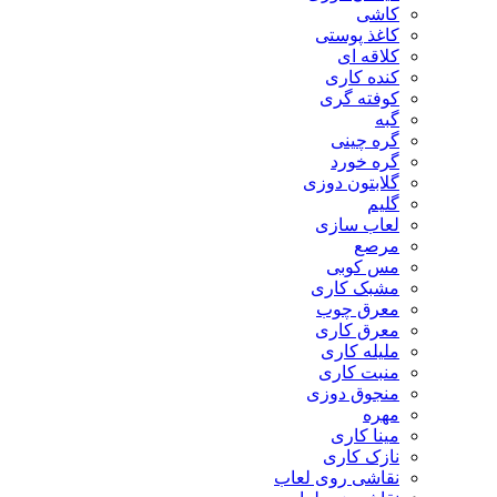
کاشی
کاغذ پوستی
کلاقه ای
کنده کاری
کوفته گری
گبه
گره چینی
گره خورد
گلابتون دوزی
گلیم
لعاب سازی
مرصع
مس کوبی
مشبک کاری
معرق چوب
معرق کاری
مليله کاری
منبت کاری
منجوق دوزی
مهره
مینا کاری
نازک کاری
نقاشی روی لعاب