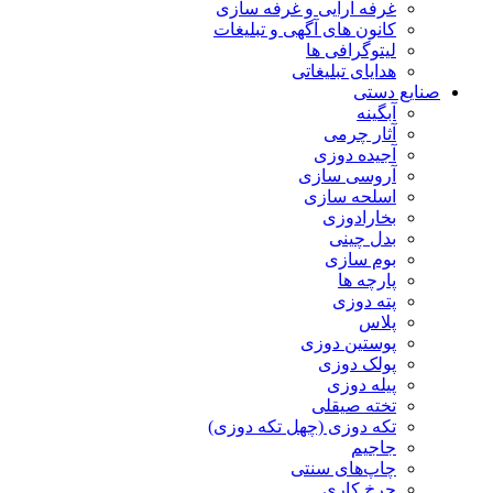
غرفه آرایی و غرفه سازی
کانون های آگهی و تبلیغات
لیتوگرافی ها
هدایای تبلیغاتی
صنایع دستی
آبگینه
آثار چرمی
آجیده دوزی
آروسی سازی
اسلحه سازی
بخارادوزی
بدل چینی
بوم سازی
پارچه ها
پته دوزی
پلاس
پوستین دوزی
پولک دوزی
پیله دوزی
تخته صیقلی
تکه دوزی (چهل تکه دوزی)
جاجیم
چاپ‌های سنتی
چرخ کاری