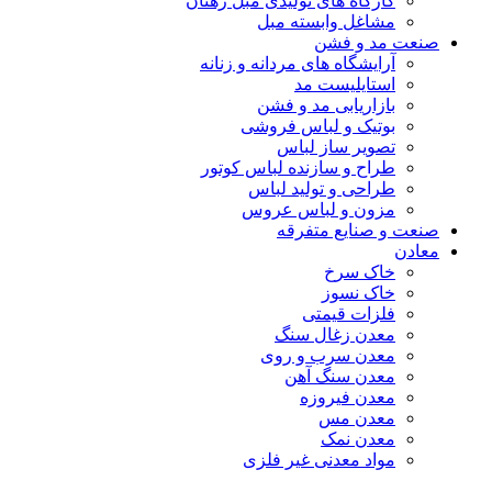
کارگاه های تولیدی مبل رهنان
مشاغل وابسته مبل
صنعت مد و فشن
آرایشگاه های مردانه و زنانه
استایلیست مد
بازاریابی مد و فشن
بوتیک و لباس فروشی
تصویر ساز لباس
طراح و سازنده لباس کوتور
طراحی و تولید لباس
مزون و لباس عروس
صنعت و صنایع متفرقه
معادن
خاک سرخ
خاک نسوز
فلزات قیمتی
معدن زغال سنگ
معدن سرب و روی
معدن سنگ آهن
معدن فیروزه
معدن مس
معدن نمک
مواد معدنی غیر فلزی