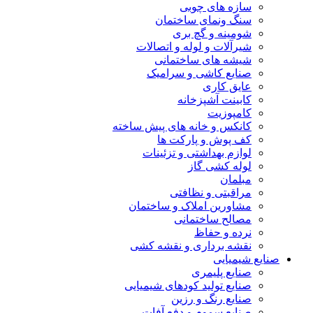
سازه های چوبی
سنگ ونمای ساختمان
شومینه و گچ بری
شیرآلات و لوله و اتصالات
شیشه های ساختمانی
صنایع کاشی و سرامیک
عایق کاری
کابینت آشپزخانه
کامپوزیت
کانکس و خانه های پیش ساخته
کف پوش و پارکت ها
لوازم بهداشتی و تزئینات
لوله کشی گاز
مبلمان
مراقبتی و نظافتی
مشاورین املاک و ساختمان
مصالح ساختمانی
نرده و حفاظ
نقشه برداری و نقشه کشی
صنایع شیمیایی
صنایع پلیمری
صنایع تولید کودهای شیمیایی
صنایع رنگ و رزین
صنایع سموم و دفع آفات