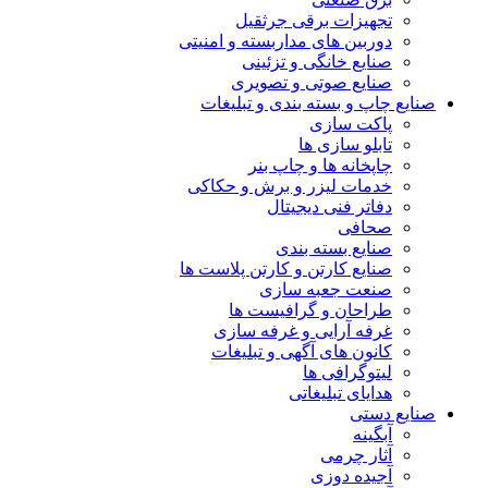
تجهیزات برقی جرثقیل
دوربین های مداربسته و امنیتی
صنایع خانگی و تزئینی
صنایع صوتی و تصویری
صنایع چاپ و بسته بندی و تبلیغات
پاکت سازی
تابلو سازی ها
چاپخانه ها و چاپ بنر
خدمات لیزر و برش و حکاکی
دفاتر فنی دیجیتال
صحافی
صنایع بسته بندی
صنایع کارتن و کارتن پلاست ها
صنعت جعبه سازی
طراحان و گرافیست ها
غرفه آرایی و غرفه سازی
کانون های آگهی و تبلیغات
لیتوگرافی ها
هدایای تبلیغاتی
صنایع دستی
آبگینه
آثار چرمی
آجیده دوزی