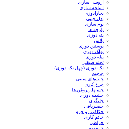
آروسی سازی
اسلحه سازی
بخارادوزی
بدل چینی
بوم سازی
پارچه ها
پته دوزی
پلاس
پوستین دوزی
پولک دوزی
پیله دوزی
تخته صیقلی
تکه دوزی (چهل تکه دوزی)
جاجیم
چاپ‌های سنتی
چرخ کاری
چسبها و روغن ها
چشمه دوزی
چلنگری
حصیربافی
حکاکی رو چرم
خاتم کاری
خراطی
خرمهره