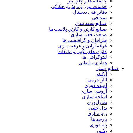
چاپخانه ها و چاپ بنر
خدمات لیزر و برش و حکاکی
دفاتر فنی دیجیتال
صحافی
صنایع بسته بندی
صنایع کارتن و کارتن پلاست ها
صنعت جعبه سازی
طراحان و گرافیست ها
غرفه آرایی و غرفه سازی
کانون های آگهی و تبلیغات
لیتوگرافی ها
هدایای تبلیغاتی
صنایع دستی
آبگینه
آثار چرمی
آجیده دوزی
آروسی سازی
اسلحه سازی
بخارادوزی
بدل چینی
بوم سازی
پارچه ها
پته دوزی
پلاس