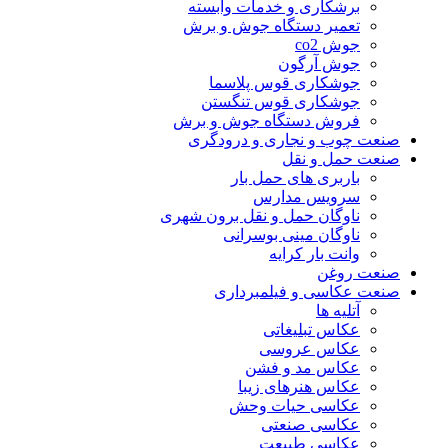
برشکاری و خدمات وابسته
تعمیر دستگاه جوش و برش
جوش co2
جوش آرگون
جوشکاری قوس پلاسما
جوشکاری قوس تنگستن
فروش دستگاه جوش و برش
صنعت چوب و نجاری و درودگری
صنعت حمل و نقل
باربری های حمل بار
سرویس مدارس
ناوگان حمل و نقل برون شهری
ناوگان مینی بوسرانی
وانت بار کرایه
صنعت روغن
صنعت عکاسی و فیلمبرداری
آتلیه ها
عکاس تبلیغاتی
عکاس عروسی
عکاس مد و فشن
عکاس هنرهای زیبا
عکاسی حیات وحش
عکاسی صنعتی
عکاسی طبیعت