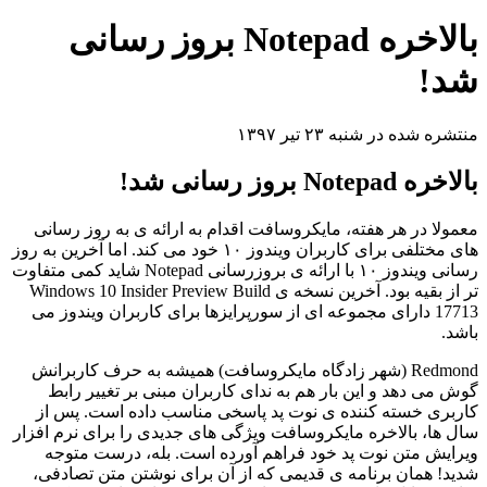
بالاخره Notepad بروز رسانی
شد!
منتشره شده در شنبه ۲۳ تیر ۱۳۹۷
بالاخره Notepad بروز رسانی شد!
معمولا در هر هفته، مایکروسافت اقدام به ارائه ی به روز رسانی
های مختلفی برای کاربران ویندوز ۱۰ خود می کند. اما آخرین به روز
رسانی ویندوز ۱۰ با ارائه ی بروزرسانی Notepad شاید کمی متفاوت
تر از بقیه بود. آخرین نسخه ی Windows 10 Insider Preview Build
17713 دارای مجموعه ای از سورپرایزها برای کاربران ویندوز می
باشد.
Redmond (شهر زادگاه مایکروسافت) همیشه به حرف کاربرانش
گوش می دهد و این بار هم به ندای کاربران مبنی بر تغییر رابط
کاربری خسته کننده ی نوت پد پاسخی مناسب داده است. پس از
سال ها، بالاخره مایکروسافت ویژگی های جدیدی را برای نرم افزار
ویرایش متن نوت پد خود فراهم آورده است. بله، درست متوجه
شدید! همان برنامه ی قدیمی که از آن برای نوشتن متن تصادفی،