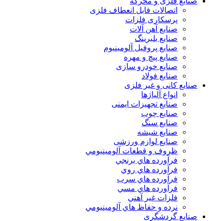
صنایع فلزی و محرکه
اتصالات قابل انعطاف فلزی
پرسکاری فلزات
صنایع آهن آلات
صنایع بلبرینگ
صنایع پروفیل آلومینیوم
صنایع پیچ و مهره
صنایع خودرو سازی
صنایع فولاد
صنایع کانی و غیر فلزی
انواع آلياژها
صنایع تجهیزات ایمنی
صنایع چوب
صنایع سنگ
صنایع شیشه
صنایع لوازم ورزشی
ظروف و قطعات آلومينيومي
فرآورده هاي برنجي
فرآورده هاي روي
فرآورده هاي سرب
فرآورده هاي مسي
فلزات غير آهني
نرده و حفاظ هاي آلومينيومي
صنایع گردشگری