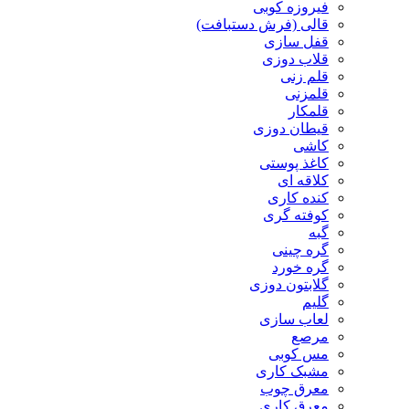
فیروزه کوبی
قالی (فرش دستبافت)
قفل سازی
قلاب دوزی
قلم زنی
قلمزنی
قلمکار
قیطان دوزی
کاشی
کاغذ پوستی
کلاقه ای
کنده کاری
کوفته گری
گبه
گره چینی
گره خورد
گلابتون دوزی
گلیم
لعاب سازی
مرصع
مس کوبی
مشبک کاری
معرق چوب
معرق کاری