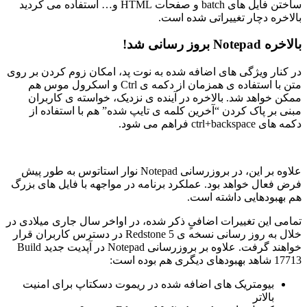
ساختن فایل های batch و صفحات HTML و… استفاده می کردید
بالاخره دچار تغییراتی شده است.
بالاخره Notepad بروز رسانی شد!
در کنار ویژگی های اضافه شده به نوت پد، امکان زوم کردن بر روی
متن با استفاده ی همزمان از دکمه ی Ctrl و اسکرول موس هم
ممکن خواهد شد. بالاخره در آینده ی نزدیک، خواسته ی کاربران
مبنی بر پاک کردن “آخرین کلمه ی تایپ شده” هم با استفاده از
دکمه های ctrl+backspace فراهم می شود.
علاوه بر این، در بروزرسانی Notepad نوار استاتوس به طور پیش
فرض فعال خواهد بود. عملکرد برنامه در مواجهه با فایل های بزرگ
هم بهبودهایی داشته است.
تمامی این تغییرات اضافیٍ ذکر شده، در اواخر سال جاری میلادی در
خلال به روز رسانی نسخه ی Redstone 5 در دسترس کاربران قرار
خواهند گرفت. علاوه بر بروزرسانی Notepad در آپدیت جدید Build
17713 شاهد بهبودهای دیگری هم بوده است:
بیومتریک های اضافه شده در ریموت دسکتاپ برای امنیت
بالاتر