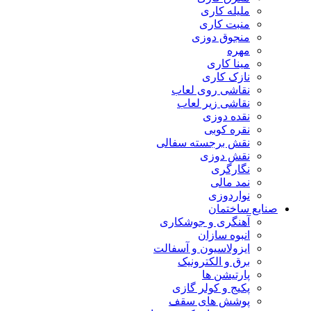
مليله کاری
منبت کاری
منجوق دوزی
مهره
مینا کاری
نازک کاری
نقاشی روی لعاب
نقاشی زیر لعاب
نقده دوزی
نقره کوبی
نقش برجسته سفالی
نقش دوزی
نگارگری
نمد مالی
نواردوزی
صنایع ساختمان
آهنگری و جوشکاری
انبوه سازان
ایزولاسیون و آسفالت
برق و الکترونیک
پارتیشن ها
پکیج و کولر گازی
پوشش های سقف