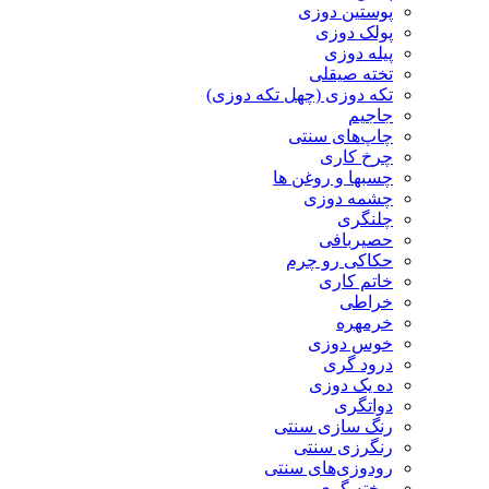
پوستین دوزی
پولک دوزی
پیله دوزی
تخته صیقلی
تکه دوزی (چهل تکه دوزی)
جاجیم
چاپ‌های سنتی
چرخ کاری
چسبها و روغن ها
چشمه دوزی
چلنگری
حصیربافی
حکاکی رو چرم
خاتم کاری
خراطی
خرمهره
خوس دوزی
درود گری
ده یک دوزی
دواتگری
رنگ سازی سنتی
رنگرزی سنتی
رودوزی‌های سنتی
ریخته گری