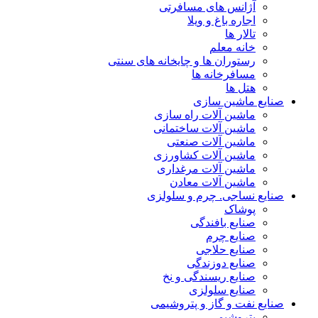
آژانس های مسافرتی
اجاره باغ و ویلا
تالار ها
خانه معلم
رستوران ها و چایخانه های سنتی
مسافرخانه ها
هتل ها
صنایع ماشین سازی
ماشین آلات راه سازی
ماشین آلات ساختمانی
ماشین آلات صنعتی
ماشین آلات کشاورزی
ماشین آلات مرغداری
ماشین آلات معادن
صنایع نساجی. چرم و سلولزی
پوشاک
صنایع بافندگی
صنایع چرم
صنایع حلاجی
صنایع دوزندگی
صنایع ریسندگی و نخ
صنایع سلولزی
صنایع نفت و گاز و پتروشیمی
پتروشیمی