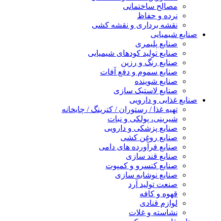
مصالح ساختمانی
نرده و حفاظ
نقشه برداری و نقشه کشی
صنایع شیمیایی
صنایع پلیمری
صنایع تولید کودهای شیمیایی
صنایع رنگ و رزین
صنایع سموم و دفع آفات
صنایع شوینده
صنایع لاستیک سازی
صنایع غذایی و دارویی
تهیه غذا / رستوران / کترینگ / چایخانه
شیرینی، پولکی و نبات
صنایع پزشکی و دارویی
صنایع روغن کشی
صنایع فرآورده های دامی
صنایع قند سازی
صنایع کنسرو و کمپوت
صنایع نوشابه سازی
صنعت تولید آرد
قهوه و کافه
لوازم قنادی
نشاسته و غلات