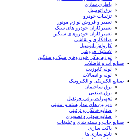
باطری سازی
برق اتومبیل
تزئینات خودرو
تعمیر و فروش لوازم موتور
تعمیرکاران خودرو های سبک
تعمیرکاران خودروهای سنگین
صافکاری و نقاشی
کارواش اتومبیل
لاستیک فروشی
لوازم یدکی خودروهای سبک و سنگین
صنایع آب و فاضلاب
لوله کاپوزیت
لوله و اتصالات
صنایع الکتریکی و الکترونیک
برق ساختمان
برق صنعتی
تجهیزات برقی جرثقیل
دوربین های مداربسته و امنیتی
صنایع خانگی و تزئینی
صنایع صوتی و تصویری
صنایع چاپ و بسته بندی و تبلیغات
پاکت سازی
تابلو سازی ها