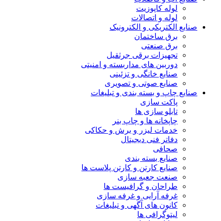
لوله کاپوزیت
لوله و اتصالات
صنایع الکتریکی و الکترونیک
برق ساختمان
برق صنعتی
تجهیزات برقی جرثقیل
دوربین های مداربسته و امنیتی
صنایع خانگی و تزئینی
صنایع صوتی و تصویری
صنایع چاپ و بسته بندی و تبلیغات
پاکت سازی
تابلو سازی ها
چاپخانه ها و چاپ بنر
خدمات لیزر و برش و حکاکی
دفاتر فنی دیجیتال
صحافی
صنایع بسته بندی
صنایع کارتن و کارتن پلاست ها
صنعت جعبه سازی
طراحان و گرافیست ها
غرفه آرایی و غرفه سازی
کانون های آگهی و تبلیغات
لیتوگرافی ها