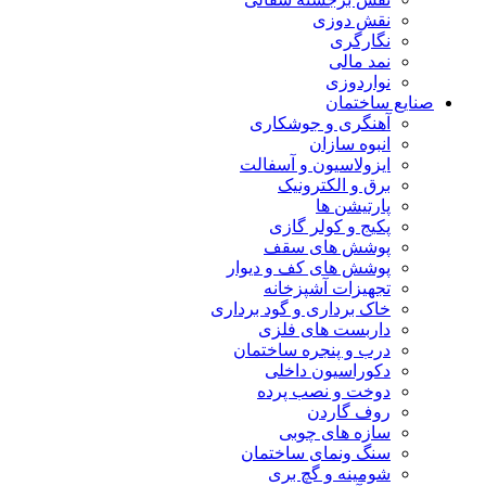
نقش دوزی
نگارگری
نمد مالی
نواردوزی
صنایع ساختمان
آهنگری و جوشکاری
انبوه سازان
ایزولاسیون و آسفالت
برق و الکترونیک
پارتیشن ها
پکیج و کولر گازی
پوشش های سقف
پوشش های کف و دیوار
تجهیزات آشپزخانه
خاک برداری و گود برداری
داربست های فلزی
درب و پنجره ساختمان
دکوراسیون داخلی
دوخت و نصب پرده
روف گاردن
سازه های چوبی
سنگ ونمای ساختمان
شومینه و گچ بری