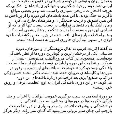
و تمدن ایران و توقف هرگونه پیشرفتی در فنون و صنایع خاص
ایرانی شد. دوم روحیهٔ جنگجویی و جهانگیری پادشاهان اشکانی که
هرچند افتخارات تاریخی بسیاری را سبب شد و در بعضی مواقع
ناگزیر به جنگ بودند، با این همه پادشاهان این دوره را از پرداختن به
این هنر، تشویق و تربیت صنعتگران و هنرمندان فارغ می‌کرد. از
زمان اشکانیان یافته‌های فراوانی در دست نیست تنها اثری که از
نساجی این دوره به‌دست آمده چند تکه پارچهٔ ابریشمی است که
به‌همراه قطعه پارچه‌های بافته شده در چین، ضمن کشفیات ناحیهٔ
لولان در منتهی‌الیه ایران خاوری امروز به دست آمده‌است.
به گفتهٔ اکثریت قریب به‌اتفاق پژوهشگران و مورخان، دورهٔ
ساسانی یکی از درخشان‌ترین و گویاترین دوره‌ها از نظر بافندگی
بوده‌است. مسعودی در کتاب مروج‌الذهب می‌نویسد: «نیمی از
شوکت و عظمت این دوره را باید در توسعهٔ صنایع از جمله صنعت
بافندگی جستجو کرد.» خوشبختانه بافته‌های این دوره به‌وفور در
موزه‌ها و کلیساهای غربیان حفظ شده‌است. دکتر محمد حسن زکی
در کتاب
صنایع ایران بعد از اسلام
دربارهٔ بافته‌های این دوره
می‌گوید: «در این دوره، بافندگی ایران به اوج عظمت، ترقی و رونق
خود رسید.»
در دورهٔ اسلامی به سبب درگیری عمومی ایرانیان با اعراب و چند
پارگی حکومت‌ها در دوره‌های مختلف، صنعت بافندگی از
درخشندگی و پیشرفت افتاده بود و در بسیاری از دوره‌ها صنعت
پارچه‌بافی چنان سیر نزولی می‌پیمود که گمان نمی‌رفت دیگر هرگز