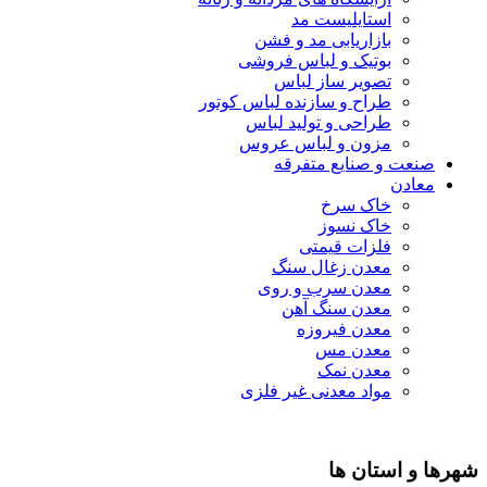
استایلیست مد
بازاریابی مد و فشن
بوتیک و لباس فروشی
تصویر ساز لباس
طراح و سازنده لباس کوتور
طراحی و تولید لباس
مزون و لباس عروس
صنعت و صنایع متفرقه
معادن
خاک سرخ
خاک نسوز
فلزات قیمتی
معدن زغال سنگ
معدن سرب و روی
معدن سنگ آهن
معدن فیروزه
معدن مس
معدن نمک
مواد معدنی غیر فلزی
شهرها و استان ها