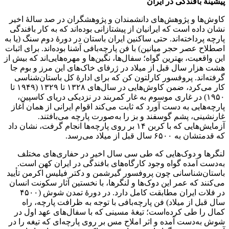
پیشینهٔ بافندگی در ایران
کاوش‌ها و پژوهش‌های دانشمندان و پژوهشگران در صد سالهٔ اخیر
نشان داده است که ایرانیان از پیشتازانی بوده‌اند که به کار بافندگی
پارچه پرداخته‌اند. حتی ساکنین ایران باستان در دورهٔ دوم سنگ (یا به
اصطلاح عصر حجر میانین) با فن پارچه‌بافی آشنا بوده‌اند. برای اثبات
این واقعیت، بهترین گواه؛ سفال‌ها، نگین‌ها و مهره‌هایی‌اند که بیش از
هشت هزار سال قبل از میلاد در ژرفای خاک‌های این مرز و بوم جا
گرفته‌اند. پروفسور کارلتون کن که برای ادارهٔ کل باستان‌شناسی
کار می‌کرد، ضمن کاوش‌هایی در سال‌های ۱۳۲۸ تا ۱۳۲۹ (۱۹۴۹ تا
۱۹۵۰) در غاری موسوم به غار کمربند در نزدیکی دریای کاسپین،
پارچه‌هایی به دست آورد که ثابت می‌کند اقوام ایرانی از همان آغاز
غارنشینی، پشم گوسفند و بز را به‌صورت پارچه می‌بافتند.
آزمایش‌هایی که با کربن ۱۴ بر روی پارچه‌ها انجام گرفت، نشان داد
که قدمتشان به ۶۵۰۰ سال قبل از میلاد می‌رسد.
لنگرها و دوک‌هایی که طی سی سال اخیر در حفاری‌های مختلف
به‌دست آمده گواه وجود کارگاه‌های بافندگی در ایران کهن است.
باستان‌شناسانی چون پروفسور گیرشمن و دکتر فیلیس اکرمن تأیید
می‌کنند که عمر این دوک‌ها و لنگرها، با نخستین آثار سکونت انسان
در فلات ایران مطابقت کامل دارد. در دورهٔ تمدن شوش (۴۵۰۰
سال قبل از میلاد) فن پارچه‌بافی با توجه به ظرافت پارچه، راه
کمال را طی کرده‌است؛ تیغهٔ مسینی که با سفال‌های عهد اول در
شوش به‌دست آمده و اثر املاح مس بر روی پارچه‌ای که تیغه را در