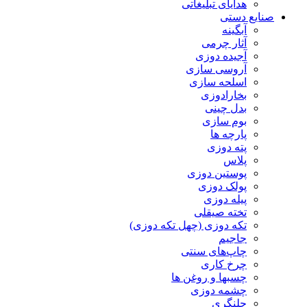
هدایای تبلیغاتی
صنایع دستی
آبگینه
آثار چرمی
آجیده دوزی
آروسی سازی
اسلحه سازی
بخارادوزی
بدل چینی
بوم سازی
پارچه ها
پته دوزی
پلاس
پوستین دوزی
پولک دوزی
پیله دوزی
تخته صیقلی
تکه دوزی (چهل تکه دوزی)
جاجیم
چاپ‌های سنتی
چرخ کاری
چسبها و روغن ها
چشمه دوزی
چلنگری