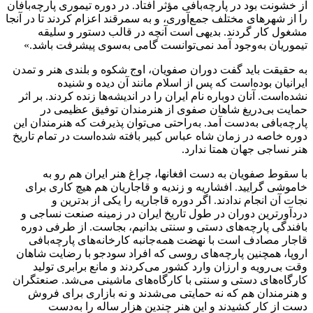
از خشونت بود در پارچه‌بافی مؤثر افتاد. در دوره تیموری پارچه‌بافان
را از شهرهای مختلف جمع‌آوری، و به سمرقند اعزام کردند تا در آنجا
مشغول کار گردند. بدیهی است آنچه در قالب دستور و سلیقه
تیموریان به‌وجود آمد نمی‌توانست گامی به‌سوی پیشرفت باشد.»
به حقیقت باید گفت دوران صفویان، اوج شکوه و بلندی هنر و تمدن
ایرانیان بوده‌است که پس از اسلام مانند آن دیده و شنیده
نشده‌است. آنان دوباره نام ایران را در اندیشه‌ها زنده کردند. بر اثر
حمایت بی‌دریغ شاهان صفوی از هنرمندان توفیق عظیمی در
پارچه‌بافی به‌دست آمد. به‌راحتی می‌توان پذیرفت که هنرمندان این
دوره خاصه در زمان شاه عباس کبیر بافته شده‌است در تمام تاریخ
هنر نساجی جهان همتا ندارد.
با سقوط صفویان به دست افغانها، چراغ هنر ایران هم رو به
خاموشی گرایید. افشاریه و زندیه و قاجاریان هم هیچ کاری برای
نجات آن انجام ندادند. اگر دوره قاجاریه را یکی از بدترین و
دردآورترین دوران در طول تاریخ ایران در زمینه صنعت نساجی و
بافندگی پارچه‌های دستی و سنتی بدانیم، بجاست. از طرفی دوره
قاجار مصادف است با نهضت همه‌جانبه کارخانه‌های پارچه‌بافی
اروپا، همچنین پارچه‌های روسی که افراد سودجو با رضایت شاهان
وقت بی‌رویه و ارزان وارد کشور می‌کردند و مانع برابری تولید
کارگاه‌های دستی و سنتی با کارگاه‌های ماشینی می‌شد. صنعتگران
و هنرمندان هم که نه حمایتی می‌شدند و نه بازاری برای فروش
دست از کار کشیدند و این هنر چندین هزار ساله را به‌دست