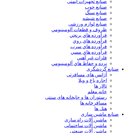
صنایع تجهیزات ایمنی
صنایع چوب
صنایع سنگ
صنایع شیشه
صنایع لوازم ورزشی
ظروف و قطعات آلومينيومي
فرآورده هاي برنجي
فرآورده هاي روي
فرآورده هاي سرب
فرآورده هاي مسي
فلزات غير آهني
نرده و حفاظ هاي آلومينيومي
صنایع گردشگری
آژانس های مسافرتی
اجاره باغ و ویلا
تالار ها
خانه معلم
رستوران ها و چایخانه های سنتی
مسافرخانه ها
هتل ها
صنایع ماشین سازی
ماشین آلات راه سازی
ماشین آلات ساختمانی
ماشین آلات صنعتی