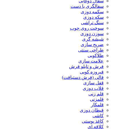
سفال دوغابی
سفالگری با دست
سکمه دوزی
سکه دوزی
سنگ تراشی
سوخت روی چوب
سوزن دوزی
شیشه گری
ضریح سازی
طراحی سنتی
طلاکوبی
علامت سازی
فرش و تابلو فرش
فیروزه کوبی
قالی (فرش دستبافت)
قفل سازی
قلاب دوزی
قلم زنی
قلمزنی
قلمکار
قیطان دوزی
کاشی
کاغذ پوستی
کلاقه ای