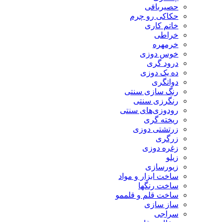
حصیربافی
حکاکی رو چرم
خاتم کاری
خراطی
خرمهره
خوس دوزی
درود گری
ده یک دوزی
دواتگری
رنگ سازی سنتی
رنگرزی سنتی
رودوزی‌های سنتی
ریخته گری
زرتشتی دوزی
زرگری
زغره دوزی
زیلو
زیورسازی
ساخت ابزار و مواد
ساخت رنگها
ساخت قلم و قلممو
ساز سازی
سراجی