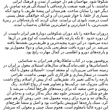
شکوفا شود. مهاجمان هم دلِ خوشی از تمدن و فرهنگ ایرانی
نداشتند، با این همه صنعت پارچه‌بافی با ایستادگی هرچه تمام‌تر، بار
دیگر خود را نمایان ساخت. هنرمندان این پیشهٔ ظریف با وجود آنکه
بسیاری از خلفا، با خوار شمردن آن و این‌که جولاهگی شغل پستی
است درصدد نابودی آن برآمدند، چنان کردند که پارچه‌بافان در زمرهٔ
نجیب‌ترین، با اعتبارترین و اصلی‌ترین شاغلان به‌حساب آمدند.
دروران سلاجقه را باید دوران شکوفایی دوبارهٔ هنر ایران دانست. از
آن دوره حدود ۵۰ تکه پارچه باقی مانده‌است که اوج هنر در آن‌ها
دیده می‌شود. در این دوره پیچیده‌ترین و ظریف‌ترین نقشه‌ها بافته
می‌شد. در این دوره بافت شطرنجی یک‌درمیان و دولا معمول‌تر بود
و پارچه‌های دورو و اطلسی در کمال مهارت رایج بود.
پروفسور پوپ در کتاب
شاهکارهای هنر ایران
به شناسایی
نابسامانی‌ها و عقب‌ماندگی‌های سال‌های استیلای مغول بر ایران در
زمینه نساجی می‌پردازد. او معتقد است: «استیلای مغول با آنکه
نخست در سفال‌سازی و فلزکاری تأثیر مهمی نداشت، طراحی
پارچه را به‌کلی تغییر داد. نقش‌هایی که از پیش از اسلام رواج داشت
به‌کلی متروک شد. ترکیب‌ها و تصاویر همه از رواج افتادند. رنگ
روشن و حتی سفید که برای زمینه‌های طرح‌ها انتخاب می‌شد تا
طرحو شکل را برجسته‌تر جلوه دهد دیگر به‌کار نرفت و به‌جای آن
رنگ‌های تند و تیره برای زمینه معمول شد. حتی روش کار هم تغییر
کرد. سبک پارچه‌ها کم‌وبیش یکنواخت بود و اصل و منشأ طرح‌های
این دوره غالباً نامعلوم است. هجوم سبک چینی و مغولی که سرشار