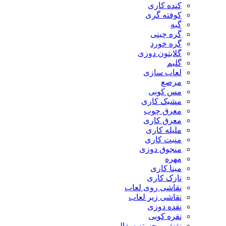
کنده کاری
کوفته گری
گبه
گره چینی
گره خورد
گلابتون دوزی
گلیم
لعاب سازی
مرصع
مس کوبی
مشبک کاری
معرق چوب
معرق کاری
مليله کاری
منبت کاری
منجوق دوزی
مهره
مینا کاری
نازک کاری
نقاشی روی لعاب
نقاشی زیر لعاب
نقده دوزی
نقره کوبی
نقش برجسته سفالی