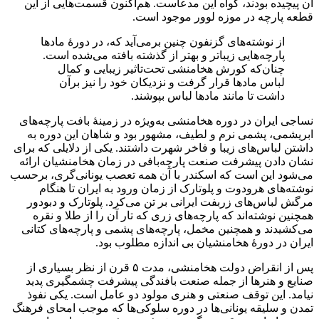
آن پیچیده بودند، گواه این مدعاست. هم‌اکنون قسمت‌هایی از این
قطعه پارچه در موزه لوور موجود است.
از نوشته‌های گزنفون چنین برمی‌آید که، در دورهٔ مادها
پارچه‌هایی زیباتر و بهتر از گذشته بافته می‌شده است.
چنان‌که کورش هخامنشی تحت‌تاثیر زیبایی و کمال
لباس مادها قرار گرفت و نزدیکان خود را نیز برآن
داشت تا مانند مادها لباس بپوشند.
نساجی ایران در دوره هخامنشی به‌ویژه در زمینهٔ بافت پارچه‌های
ابریشمی، پشمی نرم و لطیف، مشهور بود و شاهان این دوره به
داشتن لباس‌های زیبا و فاخر شهرت داشتند. یکی از دلایلی که برای
نشان دادن پیشرفت صنعت پارچه‌بافی در زمان هخامنشیان ارائه
می‌شود این است که اسکندر با آن همه تعصب یونانی‌گری، برحسب
نوشته‌های هرودوت و پلوتارک از زمان ورود به ایران تا هنگام
مرگش لباس‌های زربفت ایرانی بر تن می‌کرد. پلوتارک و دبودور
همچنین نوشته‌اند که پارچه‌های زری که تار آن را از طلا و نقره
می‌کشیدند و همچنین مخمل، پارچه‌های پشمی و پارچه‌های کتانی
ایران در دورهٔ هخامنشیان بی اندازه مطلوب بود.
پس از انقراض دولت هخامنشی، مدت ۵ قرن از نظر بسیاری از
صنایع و هنرها از جمله صنعت بافندگی پیشرفت چشمگیری پدید
نیامد. این توقف صنعتی و هنری مولود دو عامل است. یکی نفوذ
تمدن و سلیقه یونانی‌ها در دوره سلوکی‌ها که موجب امحای فرهنگ