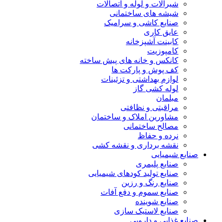
شیرآلات و لوله و اتصالات
شیشه های ساختمانی
صنایع کاشی و سرامیک
عایق کاری
کابینت آشپزخانه
کامپوزیت
کانکس و خانه های پیش ساخته
کف پوش و پارکت ها
لوازم بهداشتی و تزئینات
لوله کشی گاز
مبلمان
مراقبتی و نظافتی
مشاورین املاک و ساختمان
مصالح ساختمانی
نرده و حفاظ
نقشه برداری و نقشه کشی
صنایع شیمیایی
صنایع پلیمری
صنایع تولید کودهای شیمیایی
صنایع رنگ و رزین
صنایع سموم و دفع آفات
صنایع شوینده
صنایع لاستیک سازی
صنایع غذایی و دارویی