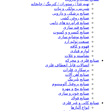
تهیه غذا / رستوران / کترینگ / چایخانه
شیرینی، پولکی و نبات
صنایع پزشکی و دارویی
صنایع روغن کشی
صنایع فرآورده های دامی
صنایع قند سازی
صنایع کنسرو و کمپوت
صنایع نوشابه سازی
صنعت تولید آرد
قهوه و کافه
لوازم قنادی
نشاسته و غلات
صنایع فلزی و محرکه
اتصالات قابل انعطاف فلزی
پرسکاری فلزات
صنایع آهن آلات
صنایع بلبرینگ
صنایع پروفیل آلومینیوم
صنایع پیچ و مهره
صنایع خودرو سازی
صنایع فولاد
صنایع کانی و غیر فلزی
انواع آلياژها