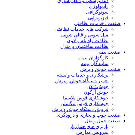
دندانپزشکی و دندان سازی
رادیولوژی
سونوگرافی
فیزیوتراپی
صنعت . خدمات نظافتی
شرکت های خدمات نظافتی
مبل شویی و قالی شویی
نظافت راه پله و لاوی
نظافت ساختمان و منزل
صنعت بیمه
کارگزاران بیمه
نمایندگان بیمه
صنعت جوش و برش
برشکاری و خدمات وابسته
تعمیر دستگاه جوش و برش
جوش co2
جوش آرگون
جوشکاری قوس پلاسما
جوشکاری قوس تنگستن
فروش دستگاه جوش و برش
صنعت چوب و نجاری و درودگری
صنعت حمل و نقل
باربری های حمل بار
سرویس مدارس