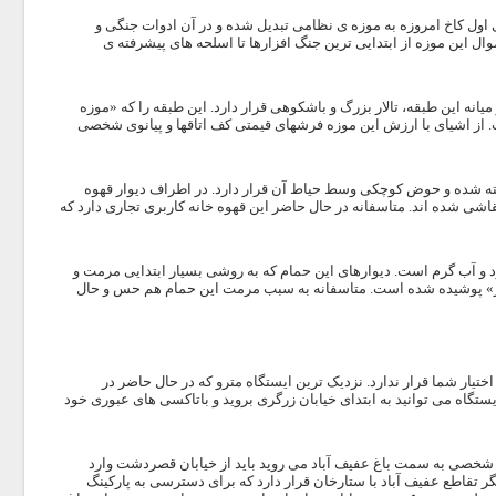
در آن حدود ۳۰ اتاق و تالار وجود دارد. طبقه ی اول کاخ امروزه به موزه ی نظامی تبدیل شده و در آن ادوات جنگی و
ال این موزه از ابتدایی ترین جنگ افزارها تا اسلحه های پیشرفته ی
یانه این طبقه، تالار بزرگ و باشکوهی قرار دارد. این طبقه را که «موزه
 از اشیای با ارزش این موزه فرشهای قیمتی کف اتاقها و پیانوی شخصی
خته شده و حوض کوچکی وسط حیاط آن قرار دارد. در اطراف دیوار قهوه
شی شده اند. متاسفانه در حال حاضر این قهوه خانه کاربری تجاری دارد که
و آب گرم است. دیوارهای این حمام که به روشی بسیار ابتدایی مرمت و
ویز» پوشیده شده است. متاسفانه به سبب مرمت این حمام هم حس و حال
یار شما قرار ندارد. نزدیک ترین ایستگاه مترو که در حال حاضر در
ستگاه می توانید به ابتدای خیابان زرگری بروید و باتاکسی های عبوری خود
ل شخصی به سمت باغ عفیف آباد می روید باید از خیابان قصردشت وارد
دیگر تقاطع عفیف آباد با ستارخان قرار دارد که برای دسترسی به پارکینگ