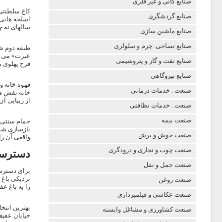
صنایع کانی و غیر فلزی
صنایع گردشگری
اسلحه هایی 
سالهای نه چن
صنایع ماشین سازی
صنایع نساجی. چرم و سلولزی
طبقه دوم شا
عبرت» می نا
صنایع نفت و گاز و پتروشیمی
فرح پهلوی می باشد که در
صنایع نیروگاهی
قهوه خانه و
صنعت . خدمات درمانی
خانه نقش ها
از زیبایی آ
صنعت . خدمات نظافتی
صنعت بیمه
حمام سنتی م
بازسازی شده
صنعت جوش و برش
واقعی آن را
صنعت چوب و نجاری و درودگری
دسترس
صنعت حمل و نقل
برای دسترسی
نزدیکی باغ 
صنعت روغن
را به باغ عف
صنعت عکاسی و فیلمبرداری
بهترین انتخ
صنعت کشاورزی و مشاغل وابسته
خیابان عفیف 