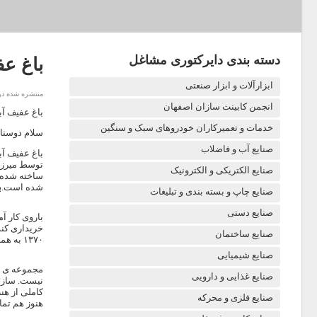
دسته بندی دایرکتوری مشاغل
باغ عف
ابزارآلات و ابزار صنعتی
منتشره شده در چهارشن
انجمن کابینت سازان اصفهان
باغ عفیف آب
خدمات و تعمیرکاران خودروهای سبک و سنگین
سلام دوستان
صنایع آب و فاضلاب
باغ عفیف آب
توسط میرزا 
صنایع الکتریکی و الکترونیک
ساخته شده ه
شده است.
ب
صنایع چاپ و بسته بندی و تبلیغات
صنایع دستی
خریداری کند
صنایع ساختمان
۱۳۷۰ به همت ارتش جمهوری اسلامی در این کاخ بر پا شد تا به موزه ی نظامی شماره ۲ کشور تبدیل شود.
صنایع شیمیایی
مجموعه ی با
صنایع غذایی و دارویی
کاملی از هنر
صنایع فلزی و محرکه
هنوز هم تما