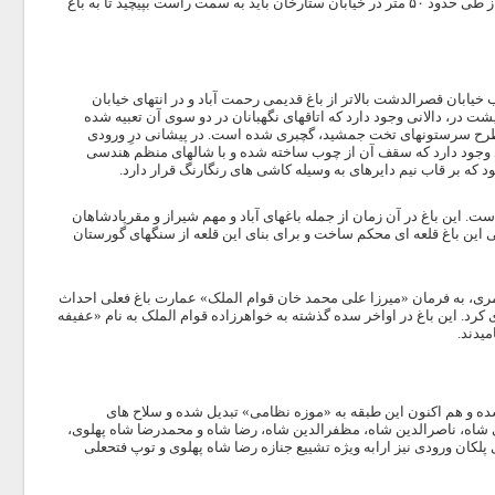
روبروی باغ باید وارد خیابان ستارخان شوید و از اولین دور برگردان وارد جهت مخالف بشوید. پس از طی حدود ۵۰ متر در خیابان ستارخان باید به سمت راست بپیچید تا به باغ
خیابان قصرالدشت بالاتر از باغ قدیمی رحمت آباد و در انتهای خیابان
 در، دالانی وجود دارد که اتاقهای نگهبانان در دو سوی آن تعبیه شده
ا اقتباس از طرح سرستونهای تخت جمشید، گچبری شده است. در پیشانی درِ ورودی
یزی وجود دارد که سقف آن از چوب ساخته شده و با شالهای منظم هندسی
که بر قاب نیم دایرهای به وسیله کاشی های رنگارنگ قرار دارد.
عروف بوده است. این باغ در آن زمان از جمله باغهای آباد و مهم شیراز و مقرپادشاهان
ین باغ قلعه ای محکم ساخت و برای بنای این قلعه از سنگهای گورستان
عه ویران شد و باغ رونق و آبادانی خود را از دست داد. در سال ۱۲۸۴ هجری قمری، به فرمان «میرزا علی محمد خان قوام الملک» عمارت باغ فعلی احداث
ی باغ و در قصر قمشه بود، خریداری کرد. این باغ در اواخر سده گذشته به خواهرزاده قوام الملک به نام «عفیفه
میدند.
ه و هم اکنون این طبقه به «موزه نظامی» تبدیل شده و سلاح های
 شاه، ناصرالدین شاه، مظفرالدین شاه، رضا شاه و محمدرضا شاه پهلوی،
ان ورودی نیز ارابه ویژه تشییع جنازه رضا شاه پهلوی و توپ فتحعلی