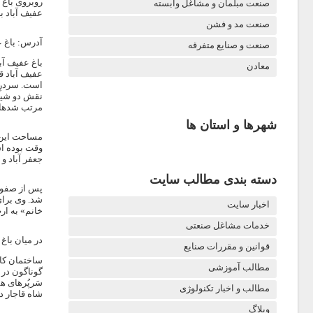
صنعت مبلمان و مشاغل وابسته
عفیف آباد ب
صنعت مد و فشن
آدرس: باغ عف
صنعت و صنایع متفرقه
باغ عفیف آب
معادن
عفیف آباد ق
نقش دو شیر 
مرتب شدهاند
شهرها و استان ها
وقت بوده اس
جعفر آباد و 
دسته بندی مطالب سایت
اخبار سایت
خانم» به ار
خدمات مشاغل صنعتی
در میان باغ 
قوانین و مقررات صنایع
ساختمان کاخ
مطالب آموزشی
گوناگون در 
سَرپُرهای ه
مطالب و اخبار تکنولوژی
شاه قاجار دیده می شو
وبلاگ