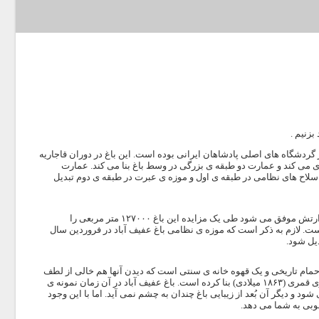
زنیم .
 گردشگاه های اصلی پادشاهان ایرانی بوده است. این باغ در دوران قاجاریه
ی می کند و عمارت دو طبقه ی بزرگی در وسط باغ بنا می کند. عمارت
سلاح های نظامی در طبقه ی اول و موزه ی عبرت در طبقه ی دوم تبدیل
باروی کار آمدن حکومت پهلوی این باغ به فرح پهلوی هدیه داده می شود و سرانجام در سال ۱۳۴۰ ارتش موفق می شود طی یک مزایده این باغ ۱۲۷۰۰۰ متر مربعی را
 است. لازم به ذکر است که موزه ی نظامی باغ عفیف آباد در فروردین سال
 حمام تاریخی و یک قهوه خانه ی سنتی است که دیدن آنها هم خالی از لطف
نیست. سازنده ی باغ میرزا علی محمد خان قوام الملک دوم است که این باغ را در سال ۱۲۸۴ هجری قمری (۱۸۶۳ میلادی) بنا کرده است. باغ عفیف آباد در آن زمان نمونه ی
ود و دیگر آن بُعد از زیبایی باغ چندان به چشم نمی آید. اما با این وجود
وبی به شما می دهد.