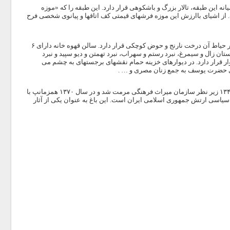
نه این طبقه، تالار بزرگ و باشکوهی قرار دارد. این طبقه را که «موزه
 از اشیای باارزش این موزه فرشهای قیمتی کف اتاقها و پیانوی شخصی فرح
از دیگر بخشهای این باغ قهوه خانه سنتی باغ است که در سمت راست درِ ورودی باغ واقع شده و در حیاط آن درخت نارنج و حوض کوچکی قرار دارد. سالن قهوه خانه دارای ۶
ان زال و سیمرغ، نبرد رستم و سهراب، نبرد تهمتن و دیو سپید و نبرد
ر قرار دارد. در دیوارهای خزینه حمام نقشهای برجستهای به چشم می
ودی حضرت یوسف به جمع زنان مصری و … .
باغ عفیف آباد در سال ۱۳۴۱ خورشیدی توسط ارتش از فرح پهلوی خریداری شد. این باغ در سال ۱۳۴۸ زیر نظر سازمان میراث فرهنگی مرمت شد و در سال ۱۳۷۰ همزمانپ با
 اختیار سازمان عقیدتی سیاسی ارتش جمهوری اسلامی ایران است. این باغ به عنوان یکی از آثار