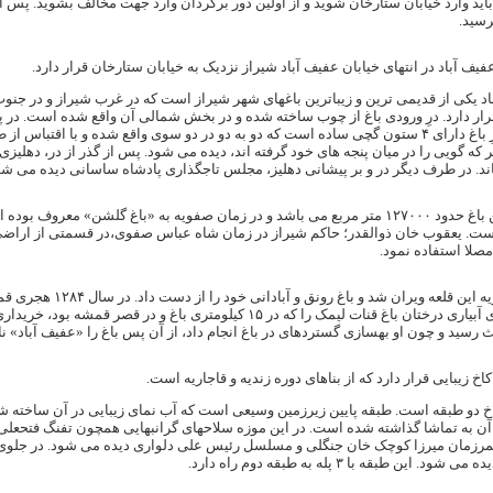
رسید.
یف آباد در انتهای خیابان عفیف آباد شیراز نزدیک به خیابان ستارخان قرار دارد.
اد یکی از قدیمی ترین و زیباترین باغهای شهر شیراز است که در غرب شیراز و در جنوب 
رار دارد. درِ ورودی باغ از چوب ساخته شده و در بخش شمالی آن واقع شده است. در پشت
است. سردرِ باغ دارای ۴ ستون گچی ساده است که دو به دو در دو سوی واقع شده و ب
که گویی را در میان پنجه های خود گرفته اند، دیده می شود. پس از گذر از در، دهل
. در طرف دیگر در و بر پیشانی دهلیز، مجلس تاجگذاری پادشاه ساسانی دیده می شود 
مساحت این باغ حدود ۱۲۷۰۰۰ متر مربع می باشد و در زمان صفویه به «باغ گلشن» م
ت. یعقوب خان ذوالقدر؛ حاکم شیراز در زمان شاه عباس صفوی،در قسمتی از اراضی ا
مصلا استفاده نمود.
پس از صفویه این قل
شد. وی برای آبیاری درختان باغ قنات لیمک را که در ۱۵ کیلومتر
ث رسید و چون او بهسازی گستردهای در باغ انجام داد، از آن پس باغ را «عفیف آباد» نا
کاخ زیبایی قرار دارد که از بناهای دوره زندیه و قاجاریه است.
 دو طبقه است. طبقه پایین زیرزمین وسیعی است که آب نمای زیبایی در آن ساخته شد
آن به تماشا گذاشته شده است. در این موزه سلاحهای گرانبهایی همچون تفنگ فتحعلی
مرزمان میرزا کوچک خان جنگلی و مسلسل رئیس علی دلواری دیده می شود. در جلوی پلک
د. این طبقه با ۳ پله به طبقه دوم راه دارد.