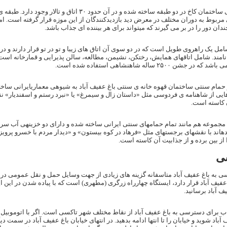
کاخ سلطنتی ساختمان کاخ در دو طبقه ساخته شده و 
مربوط به دوران مختلف در معرض دید بازدیدکنندگان از این موزه قرار گرفته است. امو
دان دور را در بر می گیرند که میتواند برای هر بیننده ای جذاب باشد.
مل یک راهروی طویل است که در دو سوی آن اتاق‌ های زیبا و تو در تو قرار دارند و در م
مند. شامل اتاقهای همایش، رختکن، نشیمن، مطالعه، سالن پذیرایی و قمارخانه است.
 جشن ۲۵۰۰ ساله شاهنشاهی استفاده شده است.
 حمام سنتی ساختمان قهوه خانه ی سنتی باغ عفیف آباد به شیوهی معماریایرانی سا
یی از شاهنامه ی فردوسی مثل «داستان زال و سیمرغ» یا «نبرد رستم و اسفندیار» نقا
ن کاسته است.
جموعه هم مانند تمام حمامهای سنتی ایرانی ساخته شده و دارای دو خزینهی آب سرد 
اند با نقشهای برجستهای مثل «فرهاد در کوه بیستون» و «دیدار مردم با خسرو پر
 از بین برده و از جذابیت آن کاسته است.
ی
 به باغ عفیف آباد متاسفانه گزینه های زیادی از جهت وسایل حمل و نقل عمومی در اخت
عفیف آباد قرار دارد، ایستگاه چهارراه زرگری (مطهری) است که با پیاده شدن در این ای
یف آباد برسانید.
اب برای دسترسی به باغ عفیف آباد از نقاط مختلف شهر تاکسی است. اگر با اتوموبی
آباد شوید و خیابان را تا انتها ادامه بدهید. در انتهای خیابان باغ عفیف آباد در سمت 