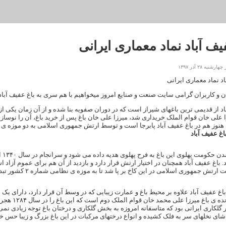
یف آباد نماد معماری ایرانی
به ۲۸ آذر ۱۳۹۷
اد نماد معماری ایرانی
 و کاربران گرامی سایت صنعت و صنایع امروز میخواهیم با هم سری به باغ عفیف آباد ب
اد از قدیمی ترین باغهای شیراز است که در دوران صفویه بنا شده و از آن زمان یکی از
علی خان قوام الملک خریداری شد، میرزا علی خان باغ پس از خرید باغ، آن را نوساز
نوز هم در باغ عفیف آباد پابرجا است و توسط ارتش جمهوری اسلامی به دو موزه ی 
اغ عفیف آباد
. باغ عفیف آباد همچنان در اختیار ارتش قرار دارد و بازدید از آن هم برای عموم آزاد
غ عفیف آباد علاوه بر محیط باغ و عمارت زیبایی که در وسط آن قرار دارد، دارای یک
 گلکاری ایرانی بود که متاسفانه امروزه به بخش گلکاری و درختان باغ توجه زیادی نمی ش
شای نخلهای سر به فلک کشیده و انواع درختهای مرکبات در این باغ بزرگ و زیبا حس خ