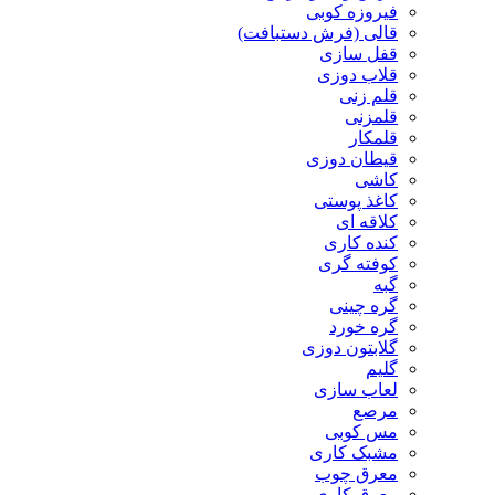
فیروزه کوبی
قالی (فرش دستبافت)
قفل سازی
قلاب دوزی
قلم زنی
قلمزنی
قلمکار
قیطان دوزی
کاشی
کاغذ پوستی
کلاقه ای
کنده کاری
کوفته گری
گبه
گره چینی
گره خورد
گلابتون دوزی
گلیم
لعاب سازی
مرصع
مس کوبی
مشبک کاری
معرق چوب
معرق کاری