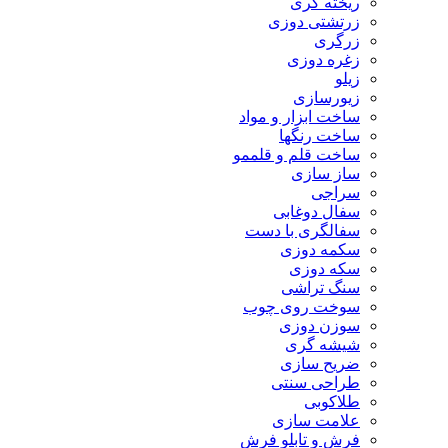
ریخته گری
زرتشتی دوزی
زرگری
زغره دوزی
زیلو
زیورسازی
ساخت ابزار و مواد
ساخت رنگها
ساخت قلم و قلممو
ساز سازی
سراجی
سفال دوغابی
سفالگری با دست
سکمه دوزی
سکه دوزی
سنگ تراشی
سوخت روی چوب
سوزن دوزی
شیشه گری
ضریح سازی
طراحی سنتی
طلاکوبی
علامت سازی
فرش و تابلو فرش