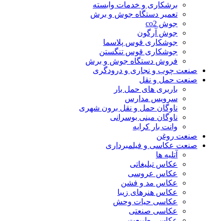
برشکاری و خدمات وابسته
تعمیر دستگاه جوش و برش
جوش co2
جوش آرگون
جوشکاری قوس پلاسما
جوشکاری قوس تنگستن
فروش دستگاه جوش و برش
صنعت چوب و نجاری و درودگری
صنعت حمل و نقل
باربری های حمل بار
سرویس مدارس
ناوگان حمل و نقل برون شهری
ناوگان مینی بوسرانی
وانت بار کرایه
صنعت روغن
صنعت عکاسی و فیلمبرداری
آتلیه ها
عکاس تبلیغاتی
عکاس عروسی
عکاس مد و فشن
عکاس هنرهای زیبا
عکاسی حیات وحش
عکاسی صنعتی
عکاسی طبیعت