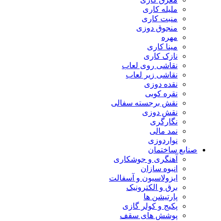
مليله کاری
منبت کاری
منجوق دوزی
مهره
مینا کاری
نازک کاری
نقاشی روی لعاب
نقاشی زیر لعاب
نقده دوزی
نقره کوبی
نقش برجسته سفالی
نقش دوزی
نگارگری
نمد مالی
نواردوزی
صنایع ساختمان
آهنگری و جوشکاری
انبوه سازان
ایزولاسیون و آسفالت
برق و الکترونیک
پارتیشن ها
پکیج و کولر گازی
پوشش های سقف