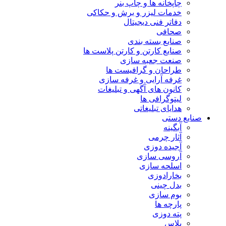
چاپخانه ها و چاپ بنر
خدمات لیزر و برش و حکاکی
دفاتر فنی دیجیتال
صحافی
صنایع بسته بندی
صنایع کارتن و کارتن پلاست ها
صنعت جعبه سازی
طراحان و گرافیست ها
غرفه آرایی و غرفه سازی
کانون های آگهی و تبلیغات
لیتوگرافی ها
هدایای تبلیغاتی
صنایع دستی
آبگینه
آثار چرمی
آجیده دوزی
آروسی سازی
اسلحه سازی
بخارادوزی
بدل چینی
بوم سازی
پارچه ها
پته دوزی
پلاس