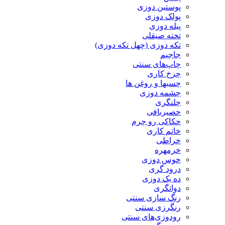
پوستین دوزی
پولک دوزی
پیله دوزی
تخته صیقلی
تکه دوزی (چهل تکه دوزی)
جاجیم
چاپ‌های سنتی
چرخ کاری
چسبها و روغن ها
چشمه دوزی
چلنگری
حصیربافی
حکاکی رو چرم
خاتم کاری
خراطی
خرمهره
خوس دوزی
درود گری
ده یک دوزی
دواتگری
رنگ سازی سنتی
رنگرزی سنتی
رودوزی‌های سنتی