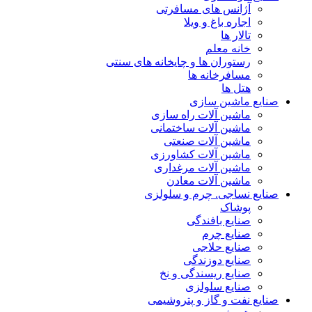
آژانس های مسافرتی
اجاره باغ و ویلا
تالار ها
خانه معلم
رستوران ها و چایخانه های سنتی
مسافرخانه ها
هتل ها
صنایع ماشین سازی
ماشین آلات راه سازی
ماشین آلات ساختمانی
ماشین آلات صنعتی
ماشین آلات کشاورزی
ماشین آلات مرغداری
ماشین آلات معادن
صنایع نساجی. چرم و سلولزی
پوشاک
صنایع بافندگی
صنایع چرم
صنایع حلاجی
صنایع دوزندگی
صنایع ریسندگی و نخ
صنایع سلولزی
صنایع نفت و گاز و پتروشیمی