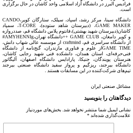
فرادیس البرز در دانشگاه آزاد اسلامی واحد کاشان در حال برگزاری
است.
دانشگاه سینا، مرکز رشد، اسپاد، سیلک، ستارگان کویر،CANDO
،GAME MAKER (دبیرستان شاهد ستوده)، T-CORE، سمپاد
کاشان(دبیرستان شهید بهشتی)،فانتوم پلاس دانشگاه قم، صددروازه
و کویر دامغان، GAME CLUB ++دانشگاه تهران،AMYHENNIg#
از دانشگاه سراسری قم، craftmind از موسسه عالی شهاب دانش،
GAME TIMEاز علوم و فناوری مازندران، گنج‌نامه از دانشگاه
فنی‌حرفه‌ای، استان همدان، دانشکده فنی شهید رجایی کاشان،
هنرستان پویندگان، جنیکا، پارادایس دانشگاه اصفهان، آلیگاتور
دانشگاه بیرجند، ریزگیم و پرواز سفید دانشگاه صنعتی بیرجند
تیم‌های شرکت‌کننده در این مسابقات هستند .
مشاغل صنعتی ایران
دیدگاهتان را بنویسید
نشانی ایمیل شما منتشر نخواهد شد.
بخش‌های موردنیاز
علامت‌گذاری شده‌اند
*