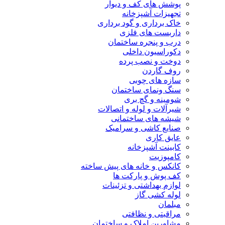
پوشش های کف و دیوار
تجهیزات آشپزخانه
خاک برداری و گود برداری
داربست های فلزی
درب و پنجره ساختمان
دکوراسیون داخلی
دوخت و نصب پرده
روف گاردن
سازه های چوبی
سنگ ونمای ساختمان
شومینه و گچ بری
شیرآلات و لوله و اتصالات
شیشه های ساختمانی
صنایع کاشی و سرامیک
عایق کاری
کابینت آشپزخانه
کامپوزیت
کانکس و خانه های پیش ساخته
کف پوش و پارکت ها
لوازم بهداشتی و تزئینات
لوله کشی گاز
مبلمان
مراقبتی و نظافتی
مشاورین املاک و ساختمان