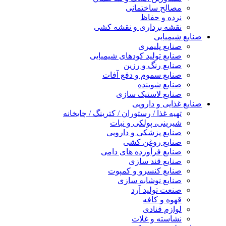
مصالح ساختمانی
نرده و حفاظ
نقشه برداری و نقشه کشی
صنایع شیمیایی
صنایع پلیمری
صنایع تولید کودهای شیمیایی
صنایع رنگ و رزین
صنایع سموم و دفع آفات
صنایع شوینده
صنایع لاستیک سازی
صنایع غذایی و دارویی
تهیه غذا / رستوران / کترینگ / چایخانه
شیرینی، پولکی و نبات
صنایع پزشکی و دارویی
صنایع روغن کشی
صنایع فرآورده های دامی
صنایع قند سازی
صنایع کنسرو و کمپوت
صنایع نوشابه سازی
صنعت تولید آرد
قهوه و کافه
لوازم قنادی
نشاسته و غلات