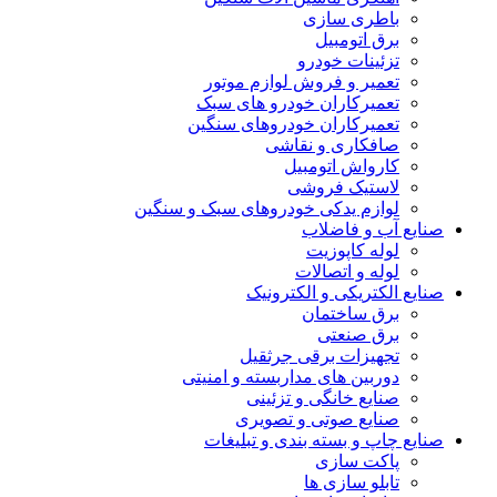
باطری سازی
برق اتومبیل
تزئینات خودرو
تعمیر و فروش لوازم موتور
تعمیرکاران خودرو های سبک
تعمیرکاران خودروهای سنگین
صافکاری و نقاشی
کارواش اتومبیل
لاستیک فروشی
لوازم یدکی خودروهای سبک و سنگین
صنایع آب و فاضلاب
لوله کاپوزیت
لوله و اتصالات
صنایع الکتریکی و الکترونیک
برق ساختمان
برق صنعتی
تجهیزات برقی جرثقیل
دوربین های مداربسته و امنیتی
صنایع خانگی و تزئینی
صنایع صوتی و تصویری
صنایع چاپ و بسته بندی و تبلیغات
پاکت سازی
تابلو سازی ها