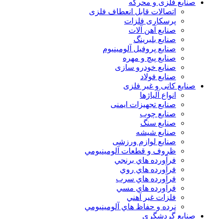
صنایع فلزی و محرکه
اتصالات قابل انعطاف فلزی
پرسکاری فلزات
صنایع آهن آلات
صنایع بلبرینگ
صنایع پروفیل آلومینیوم
صنایع پیچ و مهره
صنایع خودرو سازی
صنایع فولاد
صنایع کانی و غیر فلزی
انواع آلياژها
صنایع تجهیزات ایمنی
صنایع چوب
صنایع سنگ
صنایع شیشه
صنایع لوازم ورزشی
ظروف و قطعات آلومينيومي
فرآورده هاي برنجي
فرآورده هاي روي
فرآورده هاي سرب
فرآورده هاي مسي
فلزات غير آهني
نرده و حفاظ هاي آلومينيومي
صنایع گردشگری