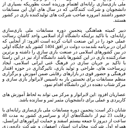
ملی بازی‌سازی رایانه‌ای اهتمام ورزیده است بطوریکه بسیاری از
دانشجویان و شرکت کنندگانی که در سال های اول این مسابقات
حضور داشتند امروزه صاحب شرکت های تولیدکننده بازی در کشور
هستند.
دبیر کمیته هماهنگی پنجمین دوره مسابقات ملی بازی‌سازی
رایانه‌ای، با تاکید براینکه دانشگاه آزاد اسلامی واحد کاشان رسالت
عملی خود را در این صنعت اثبات کرده است افزود: از آنجایی که
ایران در برنامه بلندمدت دولت در افق 1404 کشور باید جایگاه اولی
در بین کشورهای اسلامی در صنعت بازی سازی را داشته و برترین
صادرکننده بازی در این کشورها باشد دانشگاه آزاد نیز در این راستا
با تاکید بر جریان سازی در فرهنگ غنی ایرانی اسلامی، ایجاد
زیرساخت های، طراحی و تولید بازی، تاثیرگذاری در حوزه اقتدار
فرهنگی و حضور قوی در بازارهای رقابتی ضمن آموزش و برگزاری
منظم مسابقات برای نخستین بار به تاسیس لابراتوار بازی سازی و
مرکز شتاب دهنده در این دانشگاه اقدام نمود.
عصاریان افزود :این لابراتوار و مرکز می تواند به لحاظ آموزش های
کاربردی و عملی برای دانشجویان مثمر ثمر و سازنده باشد.
شایان ذکر است: پنجمین دوره مسابقات ملی بازی‌سازی رایانه‌ای با
رقابت 23 تیم از دانشگاه‌های آزاد و سراسری کشور به مدت 48
ساعت از دیروز تا جمعه بیستم اسفند و حمایت اپراتورهای ایرانسل،
همراه اول شرکت مخابرات استان اصفهان و شرکت داده‌ورزی