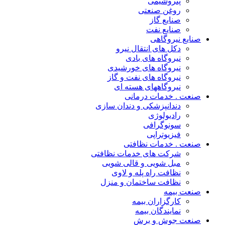
پتروشیمی
روغن صنعتی
صنایع گاز
صنایع نفت
صنایع نیروگاهی
دکل های انتقال نیرو
نیروگاه های بادی
نیروگاه های خورشیدی
نیروگاه های نفت و گاز
نیروگاههای هسته ای
صنعت . خدمات درمانی
دندانپزشکی و دندان سازی
رادیولوژی
سونوگرافی
فیزیوتراپی
صنعت . خدمات نظافتی
شرکت های خدمات نظافتی
مبل شویی و قالی شویی
نظافت راه پله و لاوی
نظافت ساختمان و منزل
صنعت بیمه
کارگزاران بیمه
نمایندگان بیمه
صنعت جوش و برش