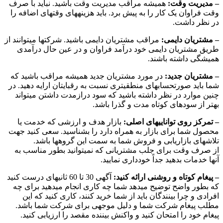
– مدیریت وقت:
همیشه مراقب مدیریت وقت باشید. نباید با صرف
وقت فراوان یک کار را به پیش برد. باید هزینههای وقتهای اضافه را
در نظر داشت.
– مشتریان دایمی:
مراقب مشتریان دایمی باشید. شرکتها میتوانند از
طریق مشتریان دایمی خود درآمد فراوان و در عین حال درآمدی
همیشگی داشته باشند.
– مشتریان جدید:
در مورد مشتریان جدید همیشه مراقب باشید که
شما باید صورتحسابهای منطقیتری نسبت به رقبایتان ارایه دهید. در
چنین موارد در نظر داشته باشید که سود درازمدت داشتن میتواند
بهتر از سودهای کوتاه مدت و گذرا باشد.
– تمرکز روی تواناییهای اصلی:
بازار هدف و ارزشی که خدمت یا
محصول شما برای بازار به همراه دارد را بشناسید. سعی کنید جهت
تلاشهای بازاریابی و فروش شما به سمت این گروهها باشد.
از صرف وقت برای جلب مشتریانی که نمیتوانید بطور مناسب به
آنها خدمات بدهید جداً خودداری نمایید.
– پیغام کوتاه و روشنی ارائه کنید:
آگهی 30 تا 60 ثانیهای درست کنید
که بطور واضح توضیح میدهد شما چه کاری انجام میدهید برای چه
افرادی و چرا بینندگان باید از شما خرید کنند، کاری کنید که این
مطلب پیغام شرکت شما و دلیل موجهی برای شرکت شما باشد.
پیغام خود را امتحان کنید و واکنش بیننده مقصد را ارزیابی کنید.