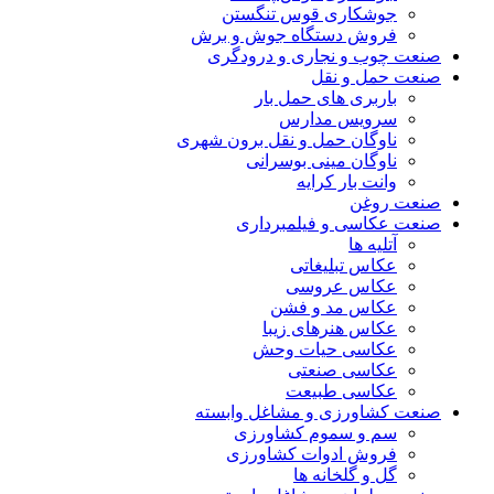
جوشکاری قوس تنگستن
فروش دستگاه جوش و برش
صنعت چوب و نجاری و درودگری
صنعت حمل و نقل
باربری های حمل بار
سرویس مدارس
ناوگان حمل و نقل برون شهری
ناوگان مینی بوسرانی
وانت بار کرایه
صنعت روغن
صنعت عکاسی و فیلمبرداری
آتلیه ها
عکاس تبلیغاتی
عکاس عروسی
عکاس مد و فشن
عکاس هنرهای زیبا
عکاسی حیات وحش
عکاسی صنعتی
عکاسی طبیعت
صنعت کشاورزی و مشاغل وابسته
سم و سموم کشاورزی
فروش ادوات کشاورزی
گل و گلخانه ها