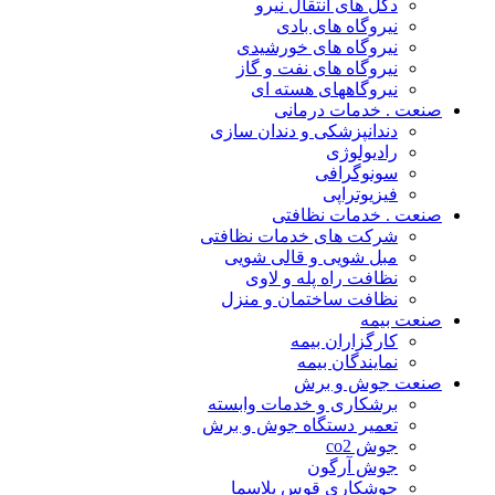
دکل های انتقال نیرو
نیروگاه های بادی
نیروگاه های خورشیدی
نیروگاه های نفت و گاز
نیروگاههای هسته ای
صنعت . خدمات درمانی
دندانپزشکی و دندان سازی
رادیولوژی
سونوگرافی
فیزیوتراپی
صنعت . خدمات نظافتی
شرکت های خدمات نظافتی
مبل شویی و قالی شویی
نظافت راه پله و لاوی
نظافت ساختمان و منزل
صنعت بیمه
کارگزاران بیمه
نمایندگان بیمه
صنعت جوش و برش
برشکاری و خدمات وابسته
تعمیر دستگاه جوش و برش
جوش co2
جوش آرگون
جوشکاری قوس پلاسما