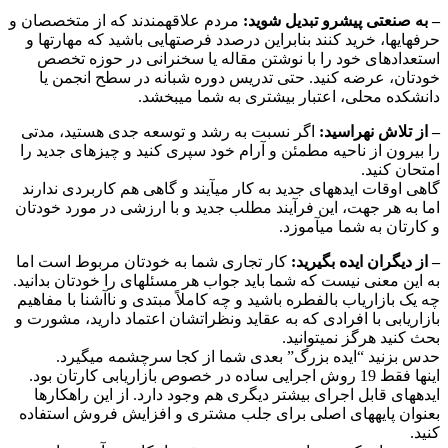
– به صنعتی پیشرو تبدیل شوید:
مردم علاقهمندند که از متخصصان و
حرفهایها، خرید کنند بنابراین درصدد فرصتهایی باشید که مهارتها و
استعدادهای خود را با نوشتن مقاله یا سخنرانی در حوزه تخصص
خودتان، عرضه کنید. حتی تدریس دوره شبانه در سطح انجمن یا
دانشکده محلی، اعتبار بیشتری به شما میبخشد.
– از تلاش نهراسید:
اگر نسبت به رشد و توسعه جدی هستید، مدتی
را بیرون از ناحیه مطمئن و آرام خود سپری کنید و چیزهای جدید را
امتحان کنید.
گاهی اوقات ایدههای جدید به کار میآیند و گاهی هم کاربردی ندارند
اما به هر جهت، این فرآیند مطلب جدید و با ارزشی در مورد خودتان
و کارتان به شما میآموزد.
– از دیگران ایده بگیرید:
کار تجاری شما به خودتان مربوط است اما
به این معنی نیست که شما باید جواب هر مسئلهای را خودتان بدانید.
چه یک بازاریاب بالفطره باشید و چه کاملاً مبتدی و ناآشنا با مفاهیم
بازاریابی با افرادی که به عقاید ونظراتشان اعتماد دارید، مشورت و
بحث کنید هرگز نمیتوانید.
حدس بزنید “ایده بزرگ” بعدی شما از کجا سرچشمه میگیرد.
اینها فقط 19 روش اجرایی ساده در خصوص بازاریابی کارتان بود.
ایدههای قابل اجرای بیشتر دیگری هم وجود دارد. از این راهکارها
بعنوان پایههای اصلی برای جلب مشتری و افزایش فروش استفاده
کنید.