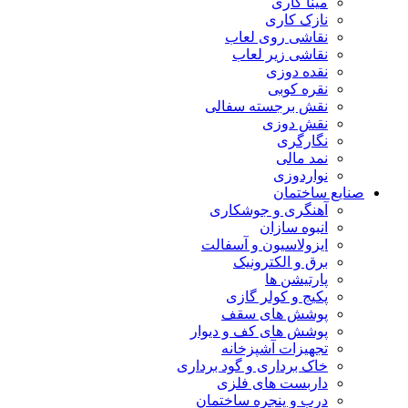
مینا کاری
نازک کاری
نقاشی روی لعاب
نقاشی زیر لعاب
نقده دوزی
نقره کوبی
نقش برجسته سفالی
نقش دوزی
نگارگری
نمد مالی
نواردوزی
صنایع ساختمان
آهنگری و جوشکاری
انبوه سازان
ایزولاسیون و آسفالت
برق و الکترونیک
پارتیشن ها
پکیج و کولر گازی
پوشش های سقف
پوشش های کف و دیوار
تجهیزات آشپزخانه
خاک برداری و گود برداری
داربست های فلزی
درب و پنجره ساختمان