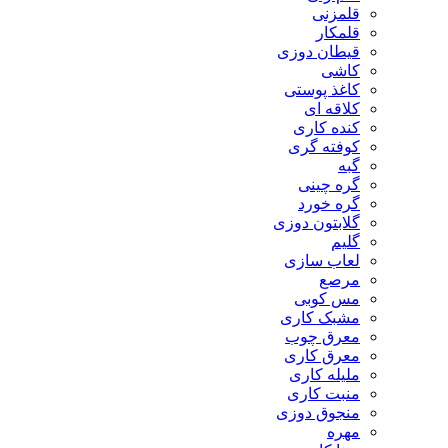
قلمزنی
قلمکار
قیطان دوزی
کاشی
کاغذ پوستی
کلاقه ای
کنده کاری
کوفته گری
گبه
گره چینی
گره خورد
گلابتون دوزی
گلیم
لعاب سازی
مرصع
مس کوبی
مشبک کاری
معرق چوب
معرق کاری
مليله کاری
منبت کاری
منجوق دوزی
مهره