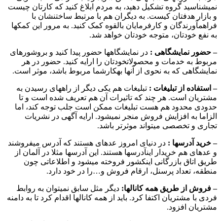
نمیشناسید گروه تشکیل دهید، به مردم ابلاغ کنید که کارتان چیست
و بازار هدفتان کیست. به دیگران هم با مرتبط ساختنشان با
فراهمآورندگان و کارفرمایان بالقوه کمک کنید. به مرور این کمکها
به نفع خودتان، متوجه خودتان خواهد شد.
– حضور نمایشگاهی :
در نمایشگاهها حضور پیدا کنید و بروشورهای
مربوط به خدمات و محصولاتخودتان را ارایه کنید. حضور در هر
نمایشگاهی که به نحوی از آنها بهکارشما مربوط باشد، موثر است.
– استفاده از تبلیغات :
تبلیغات هم یکی دیگر از راههای رسیدن به
مشتریان است. هر چند که تاثیرات آن هم تعریف شده است و تا
حدودی محدود هم هست تبلیغات ممکن است جلب توجه کند، اما
الزاما به افزایش فروش منجر نمیشود. ارایه آگهی در نشریات
تجاری و تخصصی میتواند موثرتر باشد.
– خرید آدرسها :
در دنیای امروز عدهای هستند که آدرس میفروشند
و عدهای هم خریدار اینآدرسها هستند. این آدرسها مثلا در آلمان از
طریق اتاق بازرگانی اینکشور فروخته میشود و اطلاعاتی چون
منطقه، تعداد پرسنل، ارقام فروش و…را در خود دارد.
– فروش از طریق همه کانالها:
دیگر مثل سابق نمیتوان به روابط
فردی با مشتریان اکتفا کرد. باید از همه کانالها اقدام کرد تا به دامنه
مشتریان افزود.