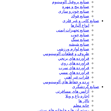
صنایع پروفیل آلومینیوم
صنایع پیچ و مهره
صنایع خودرو سازی
صنایع فولاد
صنایع کانی و غیر فلزی
انواع آلياژها
صنایع تجهیزات ایمنی
صنایع چوب
صنایع سنگ
صنایع شیشه
صنایع لوازم ورزشی
ظروف و قطعات آلومينيومي
فرآورده هاي برنجي
فرآورده هاي روي
فرآورده هاي سرب
فرآورده هاي مسي
فلزات غير آهني
نرده و حفاظ هاي آلومينيومي
صنایع گردشگری
آژانس های مسافرتی
اجاره باغ و ویلا
تالار ها
خانه معلم
رستوران ها و چایخانه های سنتی