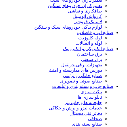
تعمیرکاران خودرو های سبک
تعمیرکاران خودروهای سنگین
صافکاری و نقاشی
کارواش اتومبیل
لاستیک فروشی
لوازم یدکی خودروهای سبک و سنگین
صنایع آب و فاضلاب
لوله کاپوزیت
لوله و اتصالات
صنایع الکتریکی و الکترونیک
برق ساختمان
برق صنعتی
تجهیزات برقی جرثقیل
دوربین های مداربسته و امنیتی
صنایع خانگی و تزئینی
صنایع صوتی و تصویری
صنایع چاپ و بسته بندی و تبلیغات
پاکت سازی
تابلو سازی ها
چاپخانه ها و چاپ بنر
خدمات لیزر و برش و حکاکی
دفاتر فنی دیجیتال
صحافی
صنایع بسته بندی