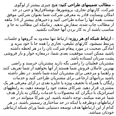
– مطالب ضمیمهای طراحی کنید:
هیچ چیزی بیشتر از لوگوی
شرکت، کارتهای تجاری، بروشورها، نوشتافزارها و حتی در حد
امکان وبسایت قادر به معرفی شرکت شما بعنوان شرکتی موفق
نیست. همه آنها را ساده طراحی کنید و ذخیرهای بیشتر از 6-3 ماهه
از مطالب چاپ شده، سفارش ندهید. زمانیکه این مطالب به جا و
مناسب باشند از به کار بردن آنها خجالت نکشید.
– ارتباط شبکه ای هر روزه:
ارتباط تنها محدود به گروهها و جلسات
مرتبط نمیشود. کارتهای تبلیغی- تجاری را همه جا با خود ببرید و
آمادگی صحبت در مورد پیغام شرکت تان را در هر لحظه داشته
باشید ممکن است موفقیت بعدی شما، درمغازه خوار و بار فروشی
پشت سرتان ایستاده باشد.
مشتریان فعلیتان را راضی نگه دارید مشتریان خرسند و راضی
بهترین عاملان فروش شما هستند از آنها بخواهید از شما تعریف کنند
و راهنما و مرجعی برای مشتریان آینده شما باشند. در نظر داشته
باشید برنامهای ارجاعی برای مشتریان طراحی کنید و خدمات
رایگان یا همراه با تخفیف ویژه یا جایزه نقدی در ازای معرفی هر یک
مشتری، قرار دهید. شرکای متعدد خود را توسعه دهید، به رابطههای
استراتژیک با دیگران که محصولات یا خدمات رایگان به بازار هدف
شما عرضه میکنند، توجه داشته باشید. این شرکا میتوانند در حد
ارتباطهای دوطرفه یا اینکه در حد ساختاری رسمیتر باشند. در هر
کدام از این ارتباطها هدف توسعه دستیابی شما ورای شبکه ارتباطی
خودتان میباشد.