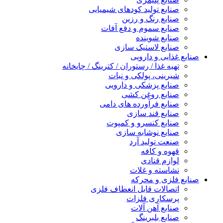
صنایع تولید کودهای شیمیایی
صنایع رنگ و رزین
صنایع سموم و دفع آفات
صنایع شوینده
صنایع لاستیک سازی
صنایع غذایی و دارویی
تهیه غذا / رستوران / کترینگ / چایخانه
شیرینی، پولکی و نبات
صنایع پزشکی و دارویی
صنایع روغن کشی
صنایع فرآورده های دامی
صنایع قند سازی
صنایع کنسرو و کمپوت
صنایع نوشابه سازی
صنعت تولید آرد
قهوه و کافه
لوازم قنادی
نشاسته و غلات
صنایع فلزی و محرکه
اتصالات قابل انعطاف فلزی
پرسکاری فلزات
صنایع آهن آلات
صنایع بلبرینگ