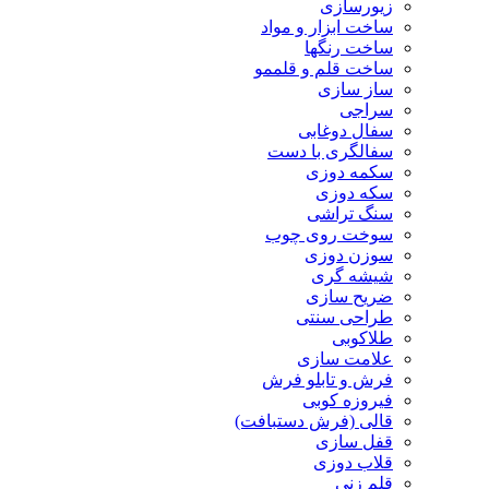
زیورسازی
ساخت ابزار و مواد
ساخت رنگها
ساخت قلم و قلممو
ساز سازی
سراجی
سفال دوغابی
سفالگری با دست
سکمه دوزی
سکه دوزی
سنگ تراشی
سوخت روی چوب
سوزن دوزی
شیشه گری
ضریح سازی
طراحی سنتی
طلاکوبی
علامت سازی
فرش و تابلو فرش
فیروزه کوبی
قالی (فرش دستبافت)
قفل سازی
قلاب دوزی
قلم زنی