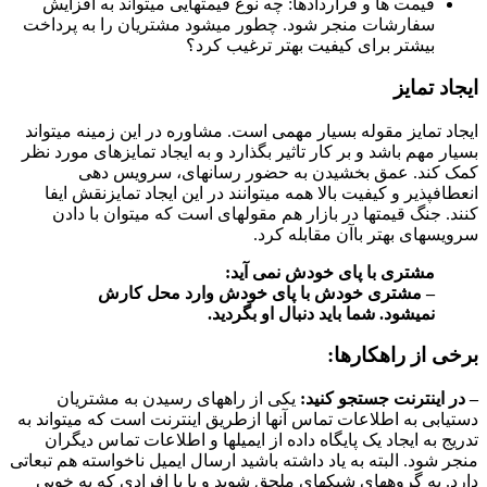
قیمت ها و قراردادها: چه نوع قیمتهایی میتواند به افزایش
سفارشات منجر شود. چطور میشود مشتریان را به پرداخت
بیشتر برای کیفیت بهتر ترغیب کرد؟
ایجاد تمایز
ایجاد تمایز مقوله بسیار مهمی است. مشاوره در این زمینه میتواند
بسیار مهم باشد و بر کار تاثیر بگذارد و به ایجاد تمایزهای مورد نظر
کمک کند. عمق بخشیدن به حضور رسانهای، سرویس دهی
انعطافپذیر و کیفیت بالا همه میتوانند در این ایجاد تمایزنقش ایفا
کنند. جنگ قیمتها در بازار هم مقولهای است که میتوان با دادن
سرویسهای بهتر باآن مقابله کرد.
مشتری با پای خودش نمی آید:
– مشتری خودش با پای خودش وارد محل کارش
نمیشود. شما باید دنبال او بگردید.
برخی از راهکارها:
– در اینترنت جستجو کنید:
یکی از راههای رسیدن به مشتریان
دستیابی به اطلاعات تماس آنها ازطریق اینترنت است که میتواند به
تدریج به ایجاد یک پایگاه داده از ایمیلها و اطلاعات تماس دیگران
منجر شود. البته به یاد داشته باشید ارسال ایمیل ناخواسته هم تبعاتی
دارد. به گروههای شبکهای ملحق شوید و یا با افرادی که به خوبی