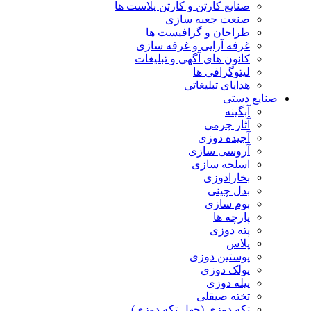
صنایع کارتن و کارتن پلاست ها
صنعت جعبه سازی
طراحان و گرافیست ها
غرفه آرایی و غرفه سازی
کانون های آگهی و تبلیغات
لیتوگرافی ها
هدایای تبلیغاتی
صنایع دستی
آبگینه
آثار چرمی
آجیده دوزی
آروسی سازی
اسلحه سازی
بخارادوزی
بدل چینی
بوم سازی
پارچه ها
پته دوزی
پلاس
پوستین دوزی
پولک دوزی
پیله دوزی
تخته صیقلی
تکه دوزی (چهل تکه دوزی)