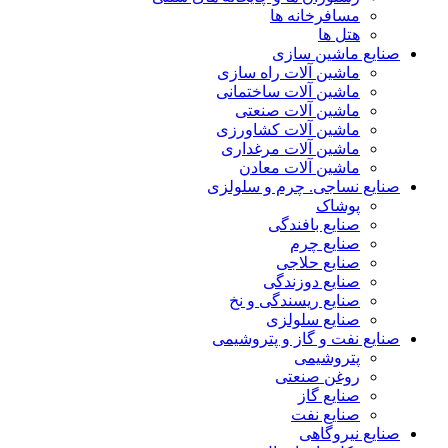
مسافرخانه ها
هتل ها
صنایع ماشین سازی
ماشین آلات راه سازی
ماشین آلات ساختمانی
ماشین آلات صنعتی
ماشین آلات کشاورزی
ماشین آلات مرغداری
ماشین آلات معادن
صنایع نساجی. چرم و سلولزی
پوشاک
صنایع بافندگی
صنایع چرم
صنایع حلاجی
صنایع دوزندگی
صنایع ریسندگی و نخ
صنایع سلولزی
صنایع نفت و گاز و پتروشیمی
پتروشیمی
روغن صنعتی
صنایع گاز
صنایع نفت
صنایع نیروگاهی