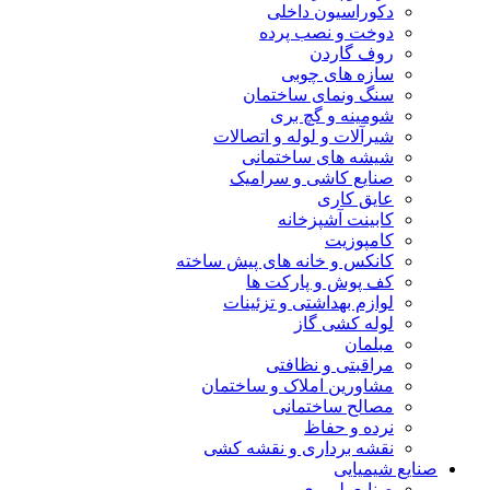
دکوراسیون داخلی
دوخت و نصب پرده
روف گاردن
سازه های چوبی
سنگ ونمای ساختمان
شومینه و گچ بری
شیرآلات و لوله و اتصالات
شیشه های ساختمانی
صنایع کاشی و سرامیک
عایق کاری
کابینت آشپزخانه
کامپوزیت
کانکس و خانه های پیش ساخته
کف پوش و پارکت ها
لوازم بهداشتی و تزئینات
لوله کشی گاز
مبلمان
مراقبتی و نظافتی
مشاورین املاک و ساختمان
مصالح ساختمانی
نرده و حفاظ
نقشه برداری و نقشه کشی
صنایع شیمیایی
صنایع پلیمری