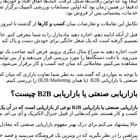
اینجا بود که اولین رقابت‌ها شکل گرفت. جنگ‌ها اتفاق افتاد و خون‌ها 
(دقیقاً در همین زمان بود که اولین مسابقات ورزشی المپیک برگزار شد)
خدمات، پشتیبانی پس از فروش بود.
تکاملِ این تعاملات و تعارضات میان
کسب و کارها
از گذشته تا امروز،
قبل از آنکه ادامه دهم، اجازه دهید مادمازل را به شما معرفی کنم. خانم
تصمیم گرفته است که یک شغل خانگی برای خودش دست و پاک کند و در
می‌روید. با دقت دستگاه‌ها را مورد بررسی قرار می‌دهید و از بین تولیدک
مشاهده می‌کنیم. معاملاتی که میان چند کسب و کار برقرار می‌شود.
با توجه به مواردی که گفته شد، به نظر شما تفاوت بازاری که میان کسب 
صنعتی یا بازاریابی B2B (یا همان B2B Marketing) را بررسی کنیم.
بازاریابی صنعتی یا بازاریابی B2B چیست؟
بازاریابی صنعتی یا بازاریابی B2B نوعی از بازاریابی است که در آن یک شرکت، کالاها و خدمات مورد نیاز شرکت دیگری را فراهم می‌کند.
کسب و کار هستند. شرکت‌هایی از قبیل جنرال الکتریک و آی بی ام، 
حالا پیشنهاد می‌کنم برای درک بهتر مفهوم بازاریابی صنعتی که معادل آن در زبان انگلیسی Industrial Marketing نیز
پیراهنی را در نظر بگیرید که در ویترین یک فروشگاه می‌بینید و قصد خر