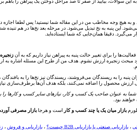
 این سوالات، بیایید از صفر تا صد مراحل دوختن یک پیراهن را باهم ب
 به هیچ وجه مخاطب من در این مقاله شما نیستید! پس لطفا اجازه دهی
‌شود. این پنبه به نخ تبدیل می‌شود. در مرحله بعد نخ‌ها در هم تنیده شده 
می‌گیرد. دقیقا همان‌جایی که شما ایستاده‌اید.
الیت‌ها را برای تغییر حالت پنبه به پیراهن نیاز داریم که به آن
زنجیره
ارد مبحث زنجیره ارزش نشوم. هدف من از طرح این مسئله اشاره به ار
.
رزان پنبه را به ریسندگان می‌فروشند، ریسندگان نیز نخ‌ها را به بافندگ
هی ارزش محصول را اضافه نمی‌کنند، بلکه هدف آن‌ها برطرف‌سازی نیا
یابی، شما به عنوان صاحب یک کسب و کار، نیازهای سایر کسب و کارها ر
واهند بود.
ظورم
بازار میان یک یا چند کسب و کار
است و هرجا
بازار مصرفی آورده
تی
،
بازاریابی صنعتی یا بازاریابی B2B چیست؟
،
بازاریابی و فروش
،
زن