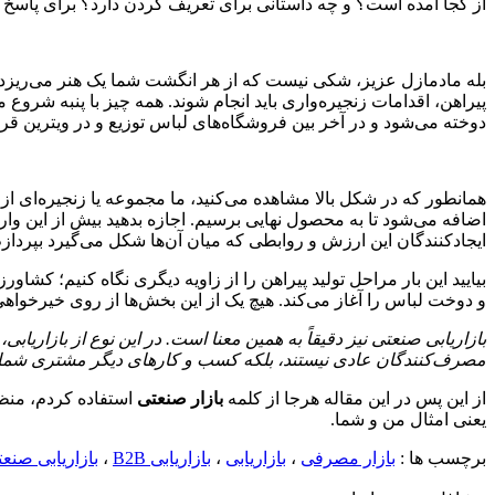
از کجا آمده است؟ و چه داستانی برای تعریف کردن دارد؟ برای پاسخ به
بله مادمازل عزیز، شکی نیست که از هر انگشت شما یک هنر می‌ریزد و
پیراهن، اقدامات زنجیره‌واری باید انجام شوند. همه چیز با پنبه شروع می
دوخته می‌شود و در آخر بین فروشگاه‌های لباس توزیع و در ویترین قرار 
همانطور که در شکل بالا مشاهده می‌کنید، ما مجموعه یا زنجیره‌ای از فع
اضافه می‌شود تا به محصول نهایی برسیم. اجازه بدهید بیش از این و
ایجادکنندگان این ارزش و روابطی که میان آن‌ها شکل می‌گیرد بپردازم
بیایید این بار مراحل تولید پیراهن را از زاویه دیگری نگاه کنیم؛ کشاو
و دوخت لباس را آغاز می‌کند. هیچ یک از این بخش‌ها از روی خیرخوا
بازاریابی صنعتی نیز دقیقاً به همین معنا است. در این نوع از بازار
مصرف‌کنندگان عادی نیستند، بلکه کسب و کارهای دیگر مشتری شما خ
از این پس در این مقاله هرجا از کلمه
بازار صنعتی
استفاده کردم، من
یعنی امثال من و شما.
برچسب ها :
بازار مصرفی
،
بازاریابی
،
بازاریابی B2B
،
بازاریابی صنع