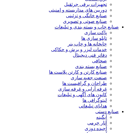
تجهیزات برقی جرثقیل
دوربین های مداربسته و امنیتی
صنایع خانگی و تزئینی
صنایع صوتی و تصویری
صنایع چاپ و بسته بندی و تبلیغات
پاکت سازی
تابلو سازی ها
چاپخانه ها و چاپ بنر
خدمات لیزر و برش و حکاکی
دفاتر فنی دیجیتال
صحافی
صنایع بسته بندی
صنایع کارتن و کارتن پلاست ها
صنعت جعبه سازی
طراحان و گرافیست ها
غرفه آرایی و غرفه سازی
کانون های آگهی و تبلیغات
لیتوگرافی ها
هدایای تبلیغاتی
صنایع دستی
آبگینه
آثار چرمی
آجیده دوزی