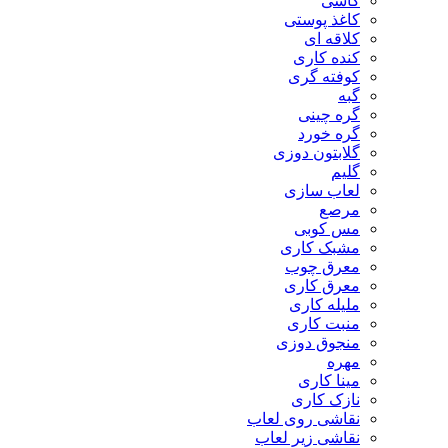
کاشی
کاغذ پوستی
کلاقه ای
کنده کاری
کوفته گری
گبه
گره چینی
گره خورد
گلابتون دوزی
گلیم
لعاب سازی
مرصع
مس کوبی
مشبک کاری
معرق چوب
معرق کاری
مليله کاری
منبت کاری
منجوق دوزی
مهره
مینا کاری
نازک کاری
نقاشی روی لعاب
نقاشی زیر لعاب