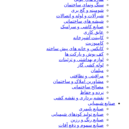
سنگ ونمای ساختمان
شومینه و گچ بری
شیرآلات و لوله و اتصالات
شیشه های ساختمانی
صنایع کاشی و سرامیک
عایق کاری
کابینت آشپزخانه
کامپوزیت
کانکس و خانه های پیش ساخته
کف پوش و پارکت ها
لوازم بهداشتی و تزئینات
لوله کشی گاز
مبلمان
مراقبتی و نظافتی
مشاورین املاک و ساختمان
مصالح ساختمانی
نرده و حفاظ
نقشه برداری و نقشه کشی
صنایع شیمیایی
صنایع پلیمری
صنایع تولید کودهای شیمیایی
صنایع رنگ و رزین
صنایع سموم و دفع آفات