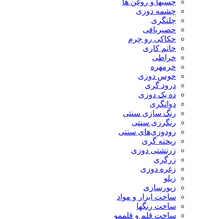
چسبها و روغن ها
چشمه دوزی
چلنگری
حصیربافی
حکاکی رو چرم
خاتم کاری
خراطی
خرمهره
خوس دوزی
درود گری
ده یک دوزی
دواتگری
رنگ سازی سنتی
رنگرزی سنتی
رودوزی‌های سنتی
ریخته گری
زرتشتی دوزی
زرگری
زغره دوزی
زیلو
زیورسازی
ساخت ابزار و مواد
ساخت رنگها
ساخت قلم و قلممو