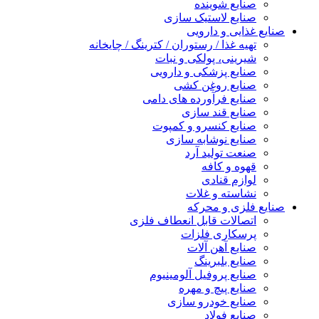
صنایع شوینده
صنایع لاستیک سازی
صنایع غذایی و دارویی
تهیه غذا / رستوران / کترینگ / چایخانه
شیرینی، پولکی و نبات
صنایع پزشکی و دارویی
صنایع روغن کشی
صنایع فرآورده های دامی
صنایع قند سازی
صنایع کنسرو و کمپوت
صنایع نوشابه سازی
صنعت تولید آرد
قهوه و کافه
لوازم قنادی
نشاسته و غلات
صنایع فلزی و محرکه
اتصالات قابل انعطاف فلزی
پرسکاری فلزات
صنایع آهن آلات
صنایع بلبرینگ
صنایع پروفیل آلومینیوم
صنایع پیچ و مهره
صنایع خودرو سازی
صنایع فولاد