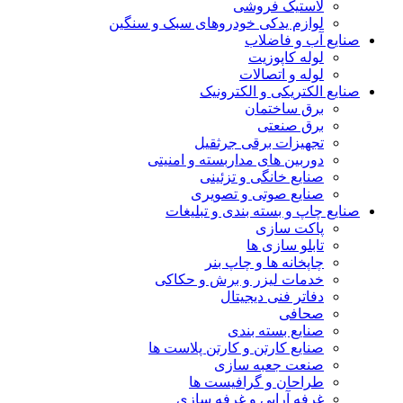
لاستیک فروشی
لوازم یدکی خودروهای سبک و سنگین
صنایع آب و فاضلاب
لوله کاپوزیت
لوله و اتصالات
صنایع الکتریکی و الکترونیک
برق ساختمان
برق صنعتی
تجهیزات برقی جرثقیل
دوربین های مداربسته و امنیتی
صنایع خانگی و تزئینی
صنایع صوتی و تصویری
صنایع چاپ و بسته بندی و تبلیغات
پاکت سازی
تابلو سازی ها
چاپخانه ها و چاپ بنر
خدمات لیزر و برش و حکاکی
دفاتر فنی دیجیتال
صحافی
صنایع بسته بندی
صنایع کارتن و کارتن پلاست ها
صنعت جعبه سازی
طراحان و گرافیست ها
غرفه آرایی و غرفه سازی