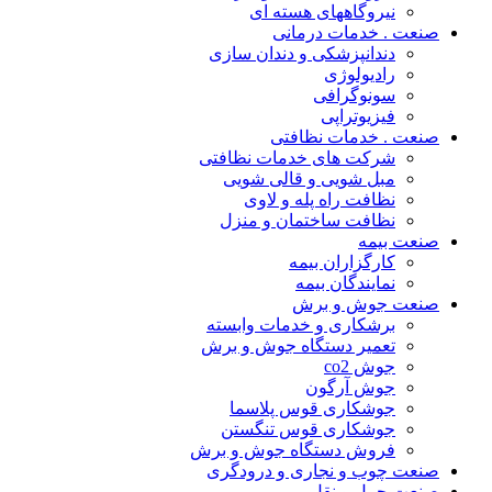
نیروگاههای هسته ای
صنعت . خدمات درمانی
دندانپزشکی و دندان سازی
رادیولوژی
سونوگرافی
فیزیوتراپی
صنعت . خدمات نظافتی
شرکت های خدمات نظافتی
مبل شویی و قالی شویی
نظافت راه پله و لاوی
نظافت ساختمان و منزل
صنعت بیمه
کارگزاران بیمه
نمایندگان بیمه
صنعت جوش و برش
برشکاری و خدمات وابسته
تعمیر دستگاه جوش و برش
جوش co2
جوش آرگون
جوشکاری قوس پلاسما
جوشکاری قوس تنگستن
فروش دستگاه جوش و برش
صنعت چوب و نجاری و درودگری
صنعت حمل و نقل