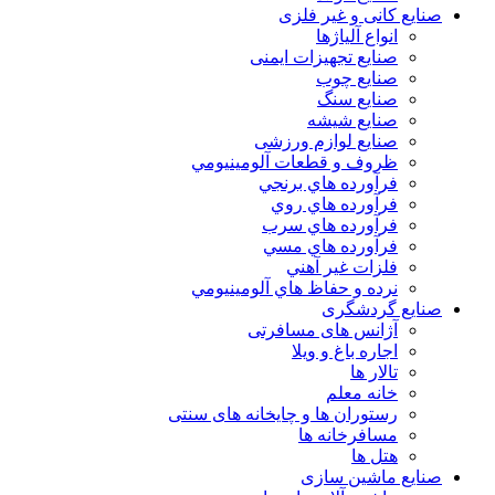
صنایع کانی و غیر فلزی
انواع آلياژها
صنایع تجهیزات ایمنی
صنایع چوب
صنایع سنگ
صنایع شیشه
صنایع لوازم ورزشی
ظروف و قطعات آلومينيومي
فرآورده هاي برنجي
فرآورده هاي روي
فرآورده هاي سرب
فرآورده هاي مسي
فلزات غير آهني
نرده و حفاظ هاي آلومينيومي
صنایع گردشگری
آژانس های مسافرتی
اجاره باغ و ویلا
تالار ها
خانه معلم
رستوران ها و چایخانه های سنتی
مسافرخانه ها
هتل ها
صنایع ماشین سازی