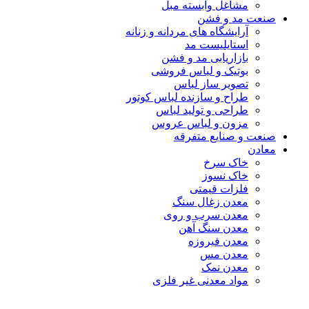
مشاغل وابسته مبل
صنعت مد و فشن
آرایشگاه های مردانه و زنانه
استایلیست مد
بازاریابی مد و فشن
بوتیک و لباس فروشی
تصویر ساز لباس
طراح و سازنده لباس کوتور
طراحی و تولید لباس
مزون و لباس عروس
صنعت و صنایع متفرقه
معادن
خاک سرخ
خاک نسوز
فلزات قیمتی
معدن زغال سنگ
معدن سرب و روی
معدن سنگ آهن
معدن فیروزه
معدن مس
معدن نمک
مواد معدنی غیر فلزی