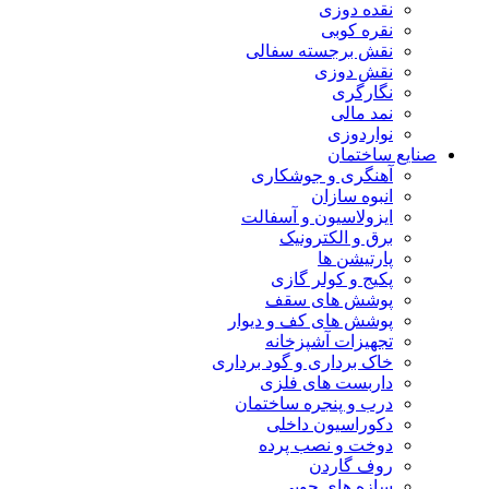
نقده دوزی
نقره کوبی
نقش برجسته سفالی
نقش دوزی
نگارگری
نمد مالی
نواردوزی
صنایع ساختمان
آهنگری و جوشکاری
انبوه سازان
ایزولاسیون و آسفالت
برق و الکترونیک
پارتیشن ها
پکیج و کولر گازی
پوشش های سقف
پوشش های کف و دیوار
تجهیزات آشپزخانه
خاک برداری و گود برداری
داربست های فلزی
درب و پنجره ساختمان
دکوراسیون داخلی
دوخت و نصب پرده
روف گاردن
سازه های چوبی