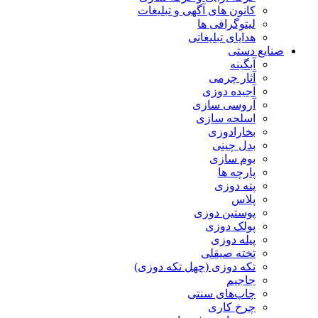
کانون های آگهی و تبلیغات
لیتوگرافی ها
هدایای تبلیغاتی
صنایع دستی
آبگینه
آثار چرمی
آجیده دوزی
آروسی سازی
اسلحه سازی
بخارادوزی
بدل چینی
بوم سازی
پارچه ها
پته دوزی
پلاس
پوستین دوزی
پولک دوزی
پیله دوزی
تخته صیقلی
تکه دوزی (چهل تکه دوزی)
جاجیم
چاپ‌های سنتی
چرخ کاری