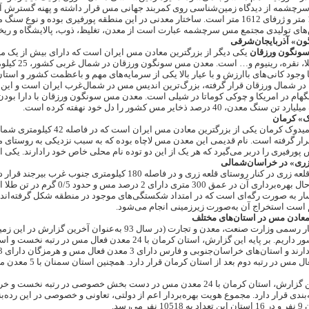
شمه از دیدگاه زمین‌شناسی روی کمربند جهانی مس قرار داشته و پهنه گسترش آن ا
ی تولیدی مجتمع مس سرچشمه عبارت است از معدن، تغلیظ، ذوب، پالایشگاه و ریخته‌
» آذربایجان‌شرقی
ونگون ورزقان
یکی دیگر از بزرگترین معادن مس ایران است که دارای بیش از یک م
وجود کانی‌های باارزش و با عیار بالا یکی از سرمایه‌های مهم و باعظمت کشور و استا
ر شمال ورزقان قرار گرفته، بزرگ‌ترین اندیس مس در شمال‌غرب ایران است و این کان
معدن، 40 درصد ذخایر مس کشور را دل خود نهفته کرده است.
» کرمان
 گرفته است. نام قدیمی این معدن مس لاچاه بوده که به سبب نزدیکی به روستای مید
ورفیری را دربر می‌گیرد که هر یک از این دو توده نام محلی خاص خود رادارند. یکی از
ری» در خراسان‌شمالی
ار به صورت رگه‌ای است که در امتداد شکستگی‌های موجود در منطقه شکل گرفته‌اند. ب
 است استخراج آن به‌صورت زیرزمینی انجام می‌شود.
معادن مس در استان‌های مختلف
تجهیز در کشور داریم. بر پایه این گزارش، استان کرمان 
معدن غیرفعال مس 
براساس این گزارش، استان کرمان با 24 معدن مس در دست بخش خصوصی د
می‌رسد.