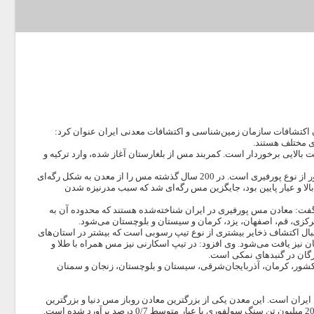
اون اکتشافات سازمان زمین‌شناسی و اکتشافات معدنی ایران عنوان کرد:
ت بالایی برخوردار است. کمربند مس از بلغارستان آغاز شده، وارد ترکیه و
 از نوع
پورفیری
است. در 200 سال گذشته مس را از معدن به شکل رگه‌ای
ر بالا و عیار پایین بود، جایگزین مس رگه‌ای شد که سبب مدرنیزه شدن
گفت: معادن مس پورفیری در ایران شناخته‌شده هستند که محدوده آن به
رکزی، قم، اصفهان، یزد، کرمان و سیستان و بلوچستان می‌شود.
دنبال اکتشاف ذخایر بیشتری از نوع تیپ رسوبی است که بیشتر در استان‌های
ن نیز یافت می‌شود. وی افزود: در تیپ اسکارنی نیز مس همراه با طلا و
گان در گنبدهای نمکی است.
ز کشور، کرمان، آذربایجان‌شرقی، سیستان و بلوچستان، زنجان و سمنان
یدکننده مس ایران است. این معدن یکی از بزرگترین معادن روباز مس دنیا و بزرگترین
معدن روباز در خاورمیانه هم محسوب می‌شود. ذخیره زمین‌شناسی معدن افزون بر یک میلیارد و 200 میلیون تن سنگ سولفوری با عیار متوسط 0/7 درصد برآورد شده است.