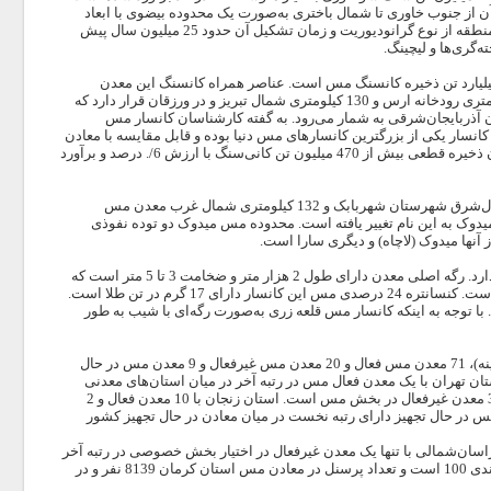
ز جنوب خاوری تا شمال باختری به‌صورت یک محدوده بیضوی با ابعاد
2300×1200 متر و ژرفای 1612 متر است. ساختار معدنی در این منطقه پورفیری بوده و نوع سنگ منطقه از نوع گرانودیوریت و زمان تشکیل آن حدود 25 میلیون سال پیش
گری‌ها و لیچینگ.
یلیارد تن ذخیره کانسنگ مس است. عناصر همراه کانسنگ این معدن
مولیبدن، طلا، نقره، رینیوم و… است. معدن مس سونگون ورزقان در شمال غربی کشور، 25 کیلومتری رودخانه ارس و 130 کیلومتری شمال تبریز و در ورزقان قرار دارد که
ن آذربایجان‌شرقی به شمار می‌رود. به گفته کارشناسان کانسار مس
سار یکی از بزرگترین کانسارهای مس دنیا بوده و قابل مقایسه با معادن
دنیا مانند بینگهام در امریکا و چوکی کوماتا در شیلی است. معدن مس سونگون ورزقان با دارا بودن ذخیره قطعی بیش از 470 میلیون تن کانی‌سنگ با ارزش 6/. درصد و برآورد
معدن مس میدوک کرمان یکی از بزرگترین معادن مس ایران است که در فاصله 42 کیلومتری شمال‌شرق شهرستان شهربابک و 132 کیلومتری شمال غرب معدن مس
وک به این نام تغییر یافته است. محدوده مس میدوک دو توده نفوذی
 آنها میدوک (لاچاه) و دیگری سارا است.
معدن مس قلعه زری در کنار روستای قلعه زری و در فاصله 180 کیلومتری جنوب غرب بیرجند قرار دارد. رگه اصلی معدن دارای طول 2 هزار متر و ضخامت 3 تا 5 متر است که
کانسنگ در حال بهره‌برداری آن در عمق 300 متری دارای 2 درصد مس و حدود 0/5 گرم در تن طلا است. کنسانتره 24 درصدی مس این کانسار دارای 17 گرم در تن طلا است.
ا توجه به اینکه کانسار مس قلعه زری به‌صورت رگه‌ای با شیب به طور
براساس آمار رسمی وزارت صنعت، معدن و تجارت (در سال 93 به‌عنوان آخرین گزارش در این زمینه)، 71 معدن مس فعال و 20 معدن مس غیرفعال و 9 معدن مس در حال
با 24 معدن فعال مس در رتبه نخست و استان تهران با یک معدن فعال مس در رتبه آخر در میان استان‌های معدنی
کشور قرار دارند و استان‌های خراسان‌جنوبی و فارس دارای 3 معدن فعال مس و هرمزگان دارای 3 معدن غیرفعال در بخش مس است. استان زنجان با 10 معدن فعال و 2
در رتبه دوم بعد از استان کرمان قرار دارد. همچنین استان سمنان با 5 معدن مس در حال تجهیز دارای رتبه نخست در میان معادن در حال تجهیز کشور
ر رتبه نخست و خراسان‌شمالی با تنها یک معدن غیرفعال در اختیار بخش خصوصی در رتبه آخر
در این دسته‌بندی قرار دارد. مجموع هویت بهره‌بردار اعم از دولتی، تعاونی و خصوصی در این رده‌بندی 100 است و تعداد پرسنل در معادن مس استان کرمان 8139 نفر و در