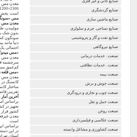
صنایع کانی و غیر فلزی
معدن مس سرچ
صنایع گردشگری
است. بخش‌ها
مس «سونگون
صنایع ماشین سازی
معدن مس س
صنایع نساجی. چرم و سلولزی
بدون شک با 
صنایع نفت و گاز و پتروشیمی
سونگون که د
صنایع نیروگاهی
احتمالی یک میلیارد تن سنگ 
«مس میدوک
صنعت . خدمات درمانی
سرچشمه قرار
صنعت . خدمات نظافتی
کم‌عمق مس پ
«مس قلعه ز
صنعت بیمه
صنعت جوش و برش
ساختار کانس
تقریبی قائم
صنعت چوب و نجاری و درودگری
آخرین آمار 
صنعت حمل و نقل
صنعت روغن
صنعت عکاسی و فیلمبرداری
است.
صنعت کشاورزی و مشاغل وابسته
استان تهران 9 نفر و در 16 استان این تعداد به 10518 نفر 