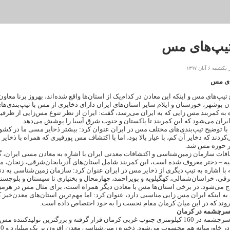
تیپ‌های مس
 ۶ آبان ۱۳۹۷
های مس
 تیپ‌های مس
و اینکه این
معادن
در کدام‌یک از استان‌ها واقع شده‌اند، بهروز برنا مع
ره به کمربند مس زایی که به ایران می‌رسد، گفت: ایران از نظر تنوع مس‌زایی از ظرفی
ران می‌شود که این کمربند تا پاکستان و جنوب شرق آسیا را پوشش می‌دهد.
 با توضیح تیپ‌بندی‌های مختلف مس در ایران عنوان کرد: بیشتر
ذخایر مسی
ما در کشور
ردند که ذخایر آن کم، با عیار بالا بود، اما با اکتشاف مس پورفیری که همراه با ذخای
ر حوزه مس شد.
فات سازمان زمین‌شناسی و اکتشافات معدنی ایران با اشاره به معادن مسی ایران، 
یه – دختر معروف شده است، این کمربند شامل استان‌های آذربایجان‌شرقی، زنجان، م
مه با اشاره به تیپ دیگری از ذخایر مس در ایران عنوان کرد: سازمان زمین‌شناسی به 
رقی، خراسان‌شمالی، کهگیلویه و بویراحمد، چهارمحال و بختیاری تا سیستان و بلوچستا
 می‌شود. در برخی استان‌ها مس با معادن دیگر همراه است، برای مثال مس در هرمز
 به اینکه ایران مس زایی مناسبی دارد، عنوان کرد: اما مهم‌ترین استان‌های معدن‌خی
روند که در این میان کرمان مقام نخست را به خود اختصاص داده است.
رچشمه در کرمان
معدن مس سرچشمه در 160 کیلومتری جنوب غربی کرمان قرار گرفته و بزرگترین تول