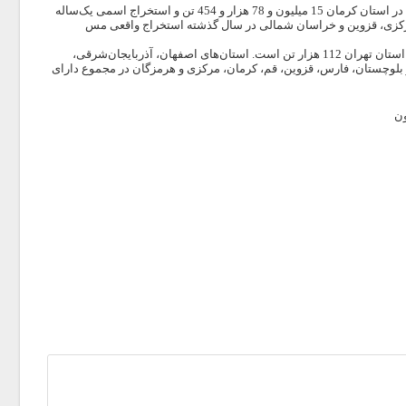
بر اساس آمار دریافتی از بخش معدن وزارت صنعت، معدن و تجارت استخراج واقعی یک‌ساله مس در استان کرمان 15 میلیون و 78 هزار و 454 تن و استخراج اسمی یک‌ساله
ان‌های هرمزگان، مرکزی، قزوین و خراسان شمالی در سال گذشته استخراج واقعی مس
یک میلیارد و 49 میلیون و 737 هزار تن و ذخایر کانسنگ مس استان تهران 112 هزار تن است. استان‌های اصفهان، آذربایجان‌شرقی،
لوچستان، فارس، قزوین، قم، کرمان، مرکزی و هرمزگان در مجموع دارای
ن