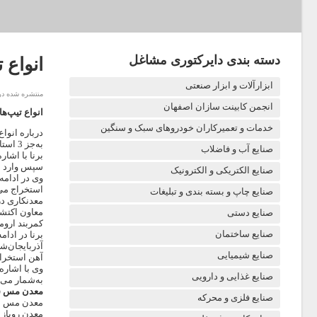
دسته بندی دایرکتوری مشاغل
انواع 
ابزارآلات و ابزار صنعتی
منتشره شده در یکشنبه
انجمن کابینت سازان اصفهان
انواع تیپ‌
خدمات و تعمیرکاران خودروهای سبک و سنگین
درباره
انواع
به‌جز 3 استان بوشهر، خوزستان و ایلام سایر استان‌های ایران دارای ذخایری از مس با تیپ‌بندی‌های مختلف هستند.
صنایع آب و فاضلاب
برنا با اشا
سپس وارد ای
صنایع الکتریکی و الکترونیک
وی در ادامه
استخراج می‌ک
صنایع چاپ و بسته بندی و تبلیغات
معدنکاری د
معاون اکتشا
صنایع دستی
کمربند اروم
صنایع ساختمان
برنا در ادا
آذربایجان‌ش
صنایع شیمیایی
آهن استخراج
وی با اشاره
صنایع غذایی و دارویی
به‌شمار می‌
معدن مس س
صنایع فلزی و محرکه