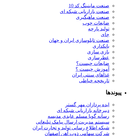
صنعت ماینینگ کد 10
صنعت بازاریابی شبکه ای
صنعت ماهیگیری
ضایعات چوب
تولید پارچه
چای
صنعت تابلوسازی ایران و جهان
بانکداری
بازی سازی
عطرسازی
ضایعات چیست؟
آموزش چیست ؟
غذاهای سنتی ایران
تاریخچه خیاطی
پیوندها
ایده پردازان مهر گستر
دبیرخانه بازاریابی شبکه ای
رسانه گویا مسلم عابدی مدیسه
سیستم مدیریت ارسال پیامک تبلیغاتی
شبکه اطلاع رسانی تولید و تجارت ایران
شرکت سهامی ذوب آهن اصفهان