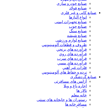
صنایع خودرو سازی
صنایع فولاد
صنایع کانی و غیر فلزی
انواع آلياژها
صنایع تجهیزات ایمنی
صنایع چوب
صنایع سنگ
صنایع شیشه
صنایع لوازم ورزشی
ظروف و قطعات آلومينيومي
فرآورده هاي برنجي
فرآورده هاي روي
فرآورده هاي سرب
فرآورده هاي مسي
فلزات غير آهني
نرده و حفاظ هاي آلومينيومي
صنایع گردشگری
آژانس های مسافرتی
اجاره باغ و ویلا
تالار ها
خانه معلم
رستوران ها و چایخانه های سنتی
مسافرخانه ها