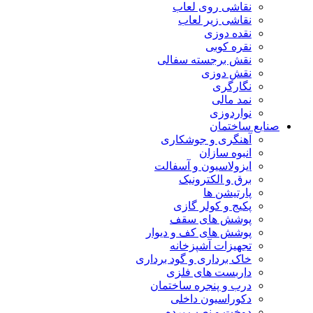
نقاشی روی لعاب
نقاشی زیر لعاب
نقده دوزی
نقره کوبی
نقش برجسته سفالی
نقش دوزی
نگارگری
نمد مالی
نواردوزی
صنایع ساختمان
آهنگری و جوشکاری
انبوه سازان
ایزولاسیون و آسفالت
برق و الکترونیک
پارتیشن ها
پکیج و کولر گازی
پوشش های سقف
پوشش های کف و دیوار
تجهیزات آشپزخانه
خاک برداری و گود برداری
داربست های فلزی
درب و پنجره ساختمان
دکوراسیون داخلی
دوخت و نصب پرده