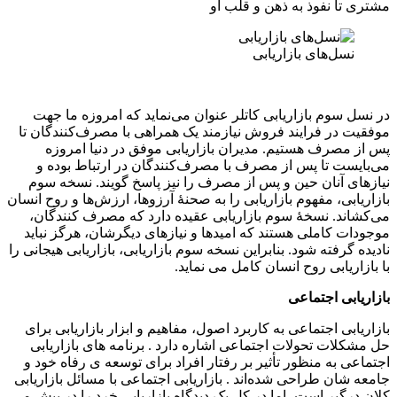
مشتری تا نفوذ به ذهن و قلب او
نسل‌های بازاریابی
در نسل سوم بازاریابی کاتلر عنوان می‌نماید که امروزه ما جهت
موفقیت در فرایند فروش نیازمند یک همراهی با مصرف‌کنندگان تا
پس از مصرف هستیم. مدیران بازاریابی موفق در دنیا امروزه
می‌بایست تا پس از مصرف با مصرف‌کنندگان در ارتباط بوده و
نیازهای آنان حین و پس از مصرف را نیز پاسخ گویند. نسخه سوم
بازاریابی، مفهوم بازاریابی را به صحنهٔ آرزوها، ارزش‌ها و روح انسان
می‌کشاند. نسخهٔ سوم بازاریابی عقیده دارد که مصرف کنندگان،
موجودات کاملی هستند که امیدها و نیازهای دیگرشان، هرگز نباید
نادیده گرفته شود. بنابراین نسخه سوم بازاریابی، بازاریابی هیجانی را
با بازاریابی روح انسان کامل می نماید.
بازاریابی اجتماعی
بازاریابى اجتماعى به کاربرد اصول، مفاهیم و ابزار بازاریابى براى
حل مشکلات تحولات اجتماعى اشاره دارد . برنامه هاى بازاریابى
اجتماعى به منظور تأثیر بر رفتار افراد براى توسعه ى رفاه خود و
جامعه شان طراحى شده‌اند . بازاریابى اجتماعى با مسائل بازاریابى
کلان درگیر است، اما در کل یک دیدگاه بازاریابى خرد را در پیش مى