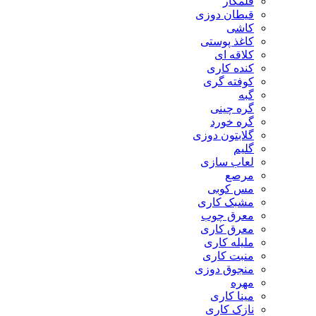
قلمکار
قیطان دوزی
کاشی
کاغذ پوستی
کلاقه ای
کنده کاری
کوفته گری
گبه
گره چینی
گره خورد
گلابتون دوزی
گلیم
لعاب سازی
مرصع
مس کوبی
مشبک کاری
معرق چوب
معرق کاری
مليله کاری
منبت کاری
منجوق دوزی
مهره
مینا کاری
نازک کاری