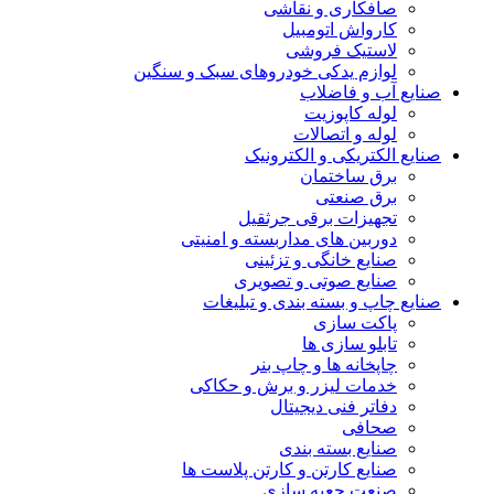
صافکاری و نقاشی
کارواش اتومبیل
لاستیک فروشی
لوازم یدکی خودروهای سبک و سنگین
صنایع آب و فاضلاب
لوله کاپوزیت
لوله و اتصالات
صنایع الکتریکی و الکترونیک
برق ساختمان
برق صنعتی
تجهیزات برقی جرثقیل
دوربین های مداربسته و امنیتی
صنایع خانگی و تزئینی
صنایع صوتی و تصویری
صنایع چاپ و بسته بندی و تبلیغات
پاکت سازی
تابلو سازی ها
چاپخانه ها و چاپ بنر
خدمات لیزر و برش و حکاکی
دفاتر فنی دیجیتال
صحافی
صنایع بسته بندی
صنایع کارتن و کارتن پلاست ها
صنعت جعبه سازی