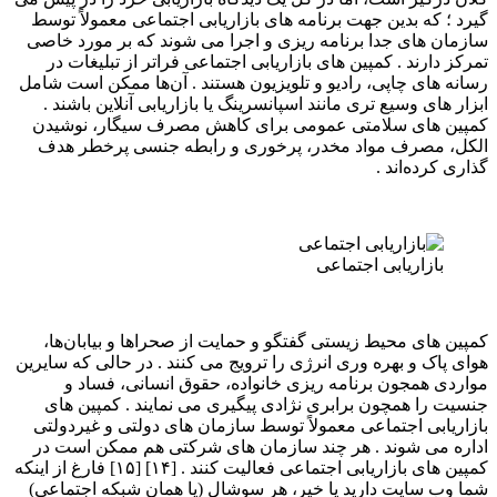
گیرد ؛ که بدین جهت برنامه هاى بازاریابى اجتماعى معمولاً توسط
سازمان هاى جدا برنامه ریزى و اجرا مى شوند که بر مورد خاصى
تمرکز دارند . کمپین هاى بازاریابى اجتماعى فراتر از تبلیغات در
رسانه هاى چاپى، رادیو و تلویزیون هستند . آن‌ها ممکن است شامل
ابزار هاى وسیع ترى مانند اسپانسرینگ یا بازاریابى آنلاین باشند .
کمپین هاى سلامتى عمومى براى کاهش مصرف سیگار، نوشیدن
الکل، مصرف مواد مخدر، پرخورى و رابطه جنسى پرخطر هدف
گذارى کرده‌اند .
بازاریابی اجتماعی
کمپین هاى محیط زیستى گفتگو و حمایت از صحراها و بیابان‌ها،
هواى پاک و بهره ورى انرژى را ترویج مى کنند . در حالى که سایرین
مواردى همجون برنامه ریزى خانواده، حقوق انسانى، فساد و
جنسیت را همچون برابرى نژادى پیگیرى مى نمایند . کمپین هاى
بازاریابى اجتماعى معمولاً توسط سازمان هاى دولتى و غیردولتى
اداره مى شوند . هر چند سازمان هاى شرکتى هم ممکن است در
کمپین هاى بازاریابى اجتماعى فعالیت کنند . [۱۴] [۱۵] فارغ از اینکه
شما وب سایت دارید یا خیر، هر سوشال (یا همان شبکه اجتماعی)