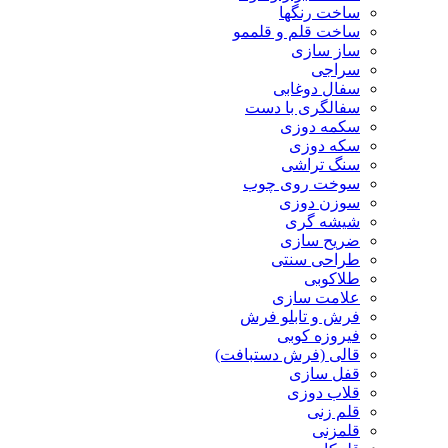
ساخت رنگها
ساخت قلم و قلممو
ساز سازی
سراجی
سفال دوغابی
سفالگری با دست
سکمه دوزی
سکه دوزی
سنگ تراشی
سوخت روی چوب
سوزن دوزی
شیشه گری
ضریح سازی
طراحی سنتی
طلاکوبی
علامت سازی
فرش و تابلو فرش
فیروزه کوبی
قالی (فرش دستبافت)
قفل سازی
قلاب دوزی
قلم زنی
قلمزنی