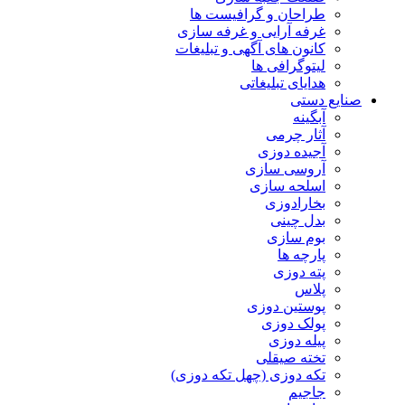
طراحان و گرافیست ها
غرفه آرایی و غرفه سازی
کانون های آگهی و تبلیغات
لیتوگرافی ها
هدایای تبلیغاتی
صنایع دستی
آبگینه
آثار چرمی
آجیده دوزی
آروسی سازی
اسلحه سازی
بخارادوزی
بدل چینی
بوم سازی
پارچه ها
پته دوزی
پلاس
پوستین دوزی
پولک دوزی
پیله دوزی
تخته صیقلی
تکه دوزی (چهل تکه دوزی)
جاجیم