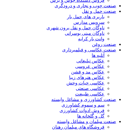
فروش دستگاه جوش و برش
صنعت چوب و نجاری و درودگری
صنعت حمل و نقل
باربری های حمل بار
سرویس مدارس
ناوگان حمل و نقل برون شهری
ناوگان مینی بوسرانی
وانت بار کرایه
صنعت روغن
صنعت عکاسی و فیلمبرداری
آتلیه ها
عکاس تبلیغاتی
عکاس عروسی
عکاس مد و فشن
عکاس هنرهای زیبا
عکاسی حیات وحش
عکاسی صنعتی
عکاسی طبیعت
صنعت کشاورزی و مشاغل وابسته
سم و سموم کشاورزی
فروش ادوات کشاورزی
گل و گلخانه ها
صنعت مبلمان و مشاغل وابسته
فروشگاه های مبلمان رهنان