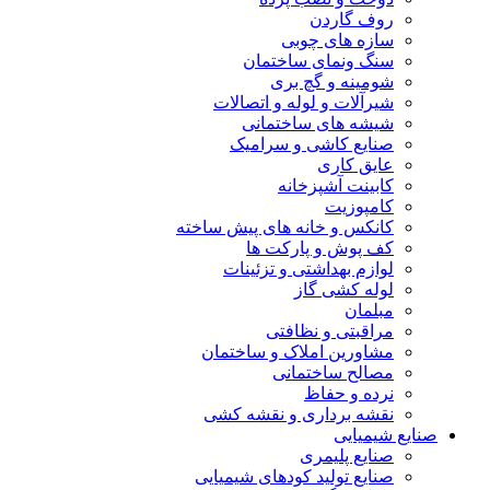
روف گاردن
سازه های چوبی
سنگ ونمای ساختمان
شومینه و گچ بری
شیرآلات و لوله و اتصالات
شیشه های ساختمانی
صنایع کاشی و سرامیک
عایق کاری
کابینت آشپزخانه
کامپوزیت
کانکس و خانه های پیش ساخته
کف پوش و پارکت ها
لوازم بهداشتی و تزئینات
لوله کشی گاز
مبلمان
مراقبتی و نظافتی
مشاورین املاک و ساختمان
مصالح ساختمانی
نرده و حفاظ
نقشه برداری و نقشه کشی
صنایع شیمیایی
صنایع پلیمری
صنایع تولید کودهای شیمیایی