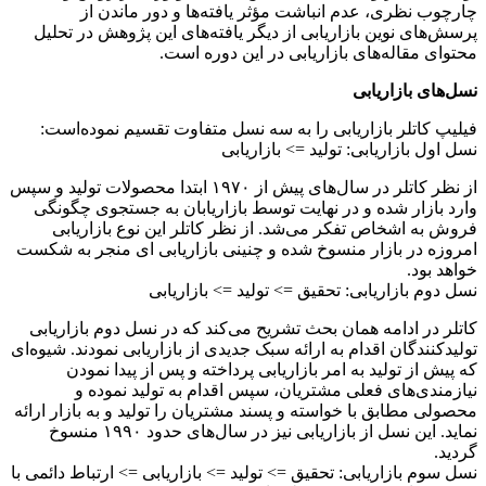
چارچوب نظری، عدم انباشت مؤثر یافته‌ها و دور ماندن از
پرسش‌های نوین بازاریابی از دیگر یافته‌های این پژوهش در تحلیل
محتوای مقاله‌های بازاریابی در این دوره است.
نسل‌های بازاریابی
فیلیپ کاتلر بازاریابی را به سه نسل متفاوت تقسیم نموده‌است:
نسل اول بازاریابی: تولید => بازاریابی
از نظر کاتلر در سال‌های پیش از ۱۹۷۰ ابتدا محصولات تولید و سپس
وارد بازار شده و در نهایت توسط بازاریابان به جستجوی چگونگی
فروش به اشخاص تفکر می‌شد. از نظر کاتلر این نوع بازاریابی
امروزه در بازار منسوخ شده و چنینی بازاریابی ای منجر به شکست
خواهد بود.
نسل دوم بازاریابی: تحقیق => تولید => بازاریابی
کاتلر در ادامه همان بحث تشریح می‌کند که در نسل دوم بازاریابی
تولیدکنندگان اقدام به ارائه سبک جدیدی از بازاریابی نمودند. شیوه‌ای
که پیش از تولید به امر بازاریابی پرداخته و پس از پیدا نمودن
نیازمندی‌های فعلی مشتریان، سپس اقدام به تولید نموده و
محصولی مطابق با خواسته و پسند مشتریان را تولید و به بازار ارائه
نماید. این نسل از بازاریابی نیز در سال‌های حدود ۱۹۹۰ منسوخ
گردید.
نسل سوم بازاریابی: تحقیق => تولید => بازاریابی => ارتباط دائمی با