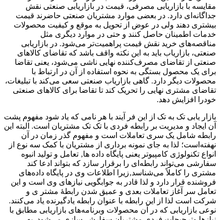
مقایسه با بازاریابی مصرفی، قیمت در بازاریابی صنعتی نقش
جداگانه‌ای دارد. در بعضی موارد مشتریان صنعتی حاضرند قیمت
بیشتری دهند ولی در عوض از تحویل به موقع و کیفیت محصولات
خدمات اطمینان حاصل کنند و حتی در موارد دیگری مثل
مناقصه‌های خرید نقش قیمت پراهمیت‌تر می‌شود. در بازاریابی
صنعتی، بازاریاب باید به این نکته واقف باشد که تقاضای کالاهای
صنعتی از تقاضای مصرف‌کننده نهایی ناشی می‌شود، یعنی تقاضا
برای یک محصول بستگی به نحوه استفاده از آن در ارتباط با
محصولات دیگر دارد. گاهی بازاریاب صنعتی سعی می‌کند با تبلیغات،
تقاضای مشتری نهایی را تحریک کند تا تقاضا برای کالاهای صنعتی
خودرا افزایش دهد.
بازار یابی تک به تک از این فر آیند با هر نامی که یاد شود مفهوم پشت
آن ایجاد و مدیریت بر رابطه فردی با تک تک مشتریان است. البته این
رابطه شامل یک سری تعاملات است و مفهوم گذر زمان در آن
نهفته‌است؛ لذا به جای نمونه برداری از مشتریان با کمک سه نوع از
انواع تکنولوژی کامپیوتر یعنی پایگاه داده ها‚ تعامل و تولید انبوه
سفارشی می‌تواند رابطه‌ای را برقرار سازد که بتواند ادعا کند
مشتری را کاملاً می‌شناسد‚زیرا اطلاعات وی در پایگاه داده‌های
فروشنده قرار دارد و لذا قادر به جوابگویی نیازهای وی است و این
تعامل سر آغاز تعاملات بعدی و عمیق شدن رابطهٔ مشتر ی و
شرکت است لذا از این رابطه با عنوان رابطه یادگیرنده یاد می‌کنند.
نوعی بازاریابی که در آن محصولات وبرنامه‌های بازاریابی مطابق با
نیازها وترجیحات فردی مشتریان سفارشی‌سازی می‌شود. به