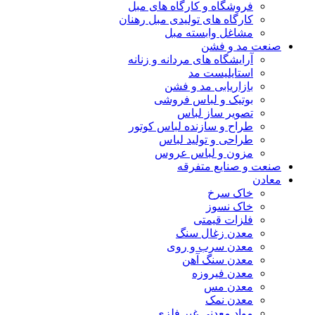
فروشگاه و کارگاه های مبل
کارگاه های تولیدی مبل رهنان
مشاغل وابسته مبل
صنعت مد و فشن
آرایشگاه های مردانه و زنانه
استایلیست مد
بازاریابی مد و فشن
بوتیک و لباس فروشی
تصویر ساز لباس
طراح و سازنده لباس کوتور
طراحی و تولید لباس
مزون و لباس عروس
صنعت و صنایع متفرقه
معادن
خاک سرخ
خاک نسوز
فلزات قیمتی
معدن زغال سنگ
معدن سرب و روی
معدن سنگ آهن
معدن فیروزه
معدن مس
معدن نمک
مواد معدنی غیر فلزی