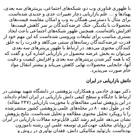
با ظهوری فناوری وب دو، شبکه‌های اجتماعی، پرینترهای سه بعدی،
پهبادها و … علم بازاریابی دچار تغییرات جدی و جدیدی شده‌است.
برای مثال با دسترسی همگان به وب و امکان مقایسه قیمت‌های
محصولات با یکدیگر، جنگ عرضه‌کنندگان بر سر کاهش قیمت‌ها
افزایش یافته‌است. همچنین ظهور شبکه‌های اجتماعی باعث ایجاد
بستری مناسب برای تبلیغات ویروسی شده‌است که این مهم خود از
قدرت عرضه‌کنندگان رسانه‌های سنتی می‌کاهد و قدرت را به خلق
کنندگان محتوی می‌دهد. در ارتباط با ظهور پرینترهای سه بعدی
می‌توان به بخش عرضه محصول در بازاریابی اشاره کرد و گفت که
که با همه گیر شدن پرینترهای سه بعدی و افزایش کیفیت و دقیت
آنها، جابجایی محصولات نهایی کاهش می‌یابد و بیشتر انتقال مواد
خام صورت می‌پذیرد.
دانش بازاریابی در ایران
دکتر مهدی خادمی و همکاران، پژوهشی در دانشگاه شهید بهشتی در
ارتباط با جایگاه و سطح کیفی دانش بازاریابی در ایران انجام داده‌اند.
در این پژوهش تمامی مقاله‌های با محوریت بازاریابی (۲۴۷ مقاله)
که در طول دهه ۸۰ در مجله‌های علمی پژوهشی کشور منتشرشده
را با رویکرد تحلیل محتوی مطالعه و تحلیل شده‌است. نتایج پژوهش
نشان می‌دهد علیرغم رشد کمّی قابل‌توجه مقالات بازاریابی در ایران
از زوایای مختلف جهت‌گیری توسعه علمیِ این رشته ناموزون
بوده‌است. بازتولید مکانیکی دانش، فقدان نوآوری در روش و