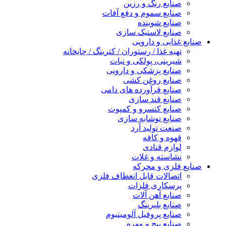
صنایع رنگ و رزین
صنایع سموم و دفع آفات
صنایع شوینده
صنایع لاستیک سازی
صنایع غذایی و دارویی
تهیه غذا / رستوران / کترینگ / چایخانه
شیرینی، پولکی و نبات
صنایع پزشکی و دارویی
صنایع روغن کشی
صنایع فرآورده های دامی
صنایع قند سازی
صنایع کنسرو و کمپوت
صنایع نوشابه سازی
صنعت تولید آرد
قهوه و کافه
لوازم قنادی
نشاسته و غلات
صنایع فلزی و محرکه
اتصالات قابل انعطاف فلزی
پرسکاری فلزات
صنایع آهن آلات
صنایع بلبرینگ
صنایع پروفیل آلومینیوم
صنایع پیچ و مهره