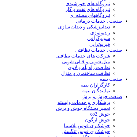
نیروگاه های خورشیدی
نیروگاه های نفت و گاز
نیروگاههای هسته ای
صنعت . خدمات درمانی
دندانپزشکی و دندان سازی
رادیولوژی
سونوگرافی
فیزیوتراپی
صنعت . خدمات نظافتی
شرکت های خدمات نظافتی
مبل شویی و قالی شویی
نظافت راه پله و لاوی
نظافت ساختمان و منزل
صنعت بیمه
کارگزاران بیمه
نمایندگان بیمه
صنعت جوش و برش
برشکاری و خدمات وابسته
تعمیر دستگاه جوش و برش
جوش co2
جوش آرگون
جوشکاری قوس پلاسما
جوشکاری قوس تنگستن