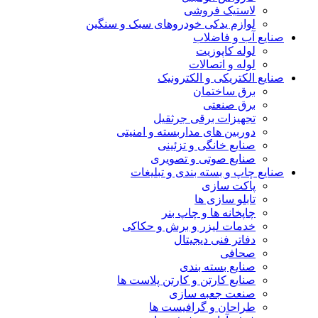
لاستیک فروشی
لوازم یدکی خودروهای سبک و سنگین
صنایع آب و فاضلاب
لوله کاپوزیت
لوله و اتصالات
صنایع الکتریکی و الکترونیک
برق ساختمان
برق صنعتی
تجهیزات برقی جرثقیل
دوربین های مداربسته و امنیتی
صنایع خانگی و تزئینی
صنایع صوتی و تصویری
صنایع چاپ و بسته بندی و تبلیغات
پاکت سازی
تابلو سازی ها
چاپخانه ها و چاپ بنر
خدمات لیزر و برش و حکاکی
دفاتر فنی دیجیتال
صحافی
صنایع بسته بندی
صنایع کارتن و کارتن پلاست ها
صنعت جعبه سازی
طراحان و گرافیست ها