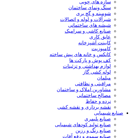
سازه های چوبی
سنگ ونمای ساختمان
شومینه و گچ بری
شیرآلات و لوله و اتصالات
شیشه های ساختمانی
صنایع کاشی و سرامیک
عایق کاری
کابینت آشپزخانه
کامپوزیت
کانکس و خانه های پیش ساخته
کف پوش و پارکت ها
لوازم بهداشتی و تزئینات
لوله کشی گاز
مبلمان
مراقبتی و نظافتی
مشاورین املاک و ساختمان
مصالح ساختمانی
نرده و حفاظ
نقشه برداری و نقشه کشی
صنایع شیمیایی
صنایع پلیمری
صنایع تولید کودهای شیمیایی
صنایع رنگ و رزین
صنایع سموم و دفع آفات