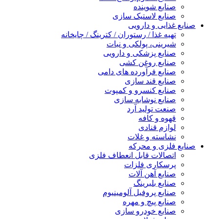
صنایع شوینده
صنایع لاستیک سازی
صنایع غذایی و دارویی
تهیه غذا / رستوران / کترینگ / چایخانه
شیرینی، پولکی و نبات
صنایع پزشکی و دارویی
صنایع روغن کشی
صنایع فرآورده های دامی
صنایع قند سازی
صنایع کنسرو و کمپوت
صنایع نوشابه سازی
صنعت تولید آرد
قهوه و کافه
لوازم قنادی
نشاسته و غلات
صنایع فلزی و محرکه
اتصالات قابل انعطاف فلزی
پرسکاری فلزات
صنایع آهن آلات
صنایع بلبرینگ
صنایع پروفیل آلومینیوم
صنایع پیچ و مهره
صنایع خودرو سازی