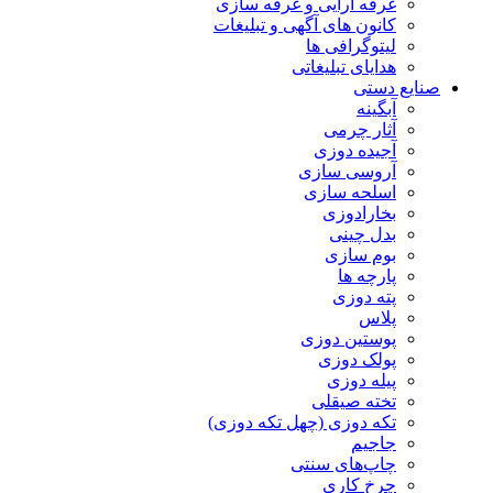
غرفه آرایی و غرفه سازی
کانون های آگهی و تبلیغات
لیتوگرافی ها
هدایای تبلیغاتی
صنایع دستی
آبگینه
آثار چرمی
آجیده دوزی
آروسی سازی
اسلحه سازی
بخارادوزی
بدل چینی
بوم سازی
پارچه ها
پته دوزی
پلاس
پوستین دوزی
پولک دوزی
پیله دوزی
تخته صیقلی
تکه دوزی (چهل تکه دوزی)
جاجیم
چاپ‌های سنتی
چرخ کاری