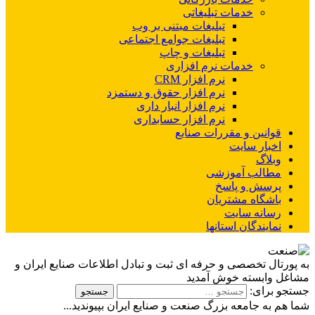
خدمات تبلیغاتی
تبلیغات مبتنی بر وب
تبلیغات جوامع اجتماعی
تبلیغات و چاپ
خدمات نرم افزاری
نرم افزار CRM
نرم افزار حقوق و دستمزد
نرم افزار انبار داری
نرم افزار حسابداری
قوانین و مقررات صنایع
اخبار سایت
وبلاگ
مطالب آموزشی
پرسش و پاسخ
باشگاه مشتریان
رسانه سایت
نمایندگان استانها
رتال تخصصی و حرفه ای ثبت و تبادل اطلاعات صنایع ایران و
 وابسته خوش آمدید
 برای:
م به جامعه بزرگ صنعت و صنایع ایران بپیوندید...