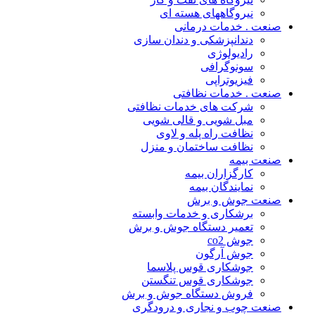
نیروگاههای هسته ای
صنعت . خدمات درمانی
دندانپزشکی و دندان سازی
رادیولوژی
سونوگرافی
فیزیوتراپی
صنعت . خدمات نظافتی
شرکت های خدمات نظافتی
مبل شویی و قالی شویی
نظافت راه پله و لاوی
نظافت ساختمان و منزل
صنعت بیمه
کارگزاران بیمه
نمایندگان بیمه
صنعت جوش و برش
برشکاری و خدمات وابسته
تعمیر دستگاه جوش و برش
جوش co2
جوش آرگون
جوشکاری قوس پلاسما
جوشکاری قوس تنگستن
فروش دستگاه جوش و برش
صنعت چوب و نجاری و درودگری