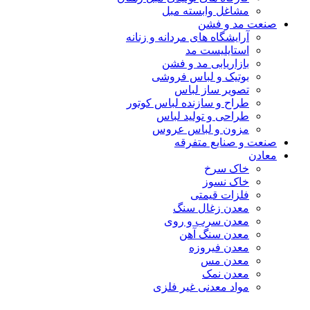
مشاغل وابسته مبل
صنعت مد و فشن
آرایشگاه های مردانه و زنانه
استایلیست مد
بازاریابی مد و فشن
بوتیک و لباس فروشی
تصویر ساز لباس
طراح و سازنده لباس کوتور
طراحی و تولید لباس
مزون و لباس عروس
صنعت و صنایع متفرقه
معادن
خاک سرخ
خاک نسوز
فلزات قیمتی
معدن زغال سنگ
معدن سرب و روی
معدن سنگ آهن
معدن فیروزه
معدن مس
معدن نمک
مواد معدنی غیر فلزی