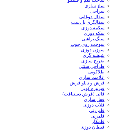
ساخت قلم و قلممو
ساز سازی
سراجی
سفال دوغابی
سفالگری با دست
سکمه دوزی
سکه دوزی
سنگ تراشی
سوخت روی چوب
سوزن دوزی
شیشه گری
ضریح سازی
طراحی سنتی
طلاکوبی
علامت سازی
فرش و تابلو فرش
فیروزه کوبی
قالی (فرش دستبافت)
قفل سازی
قلاب دوزی
قلم زنی
قلمزنی
قلمکار
قیطان دوزی