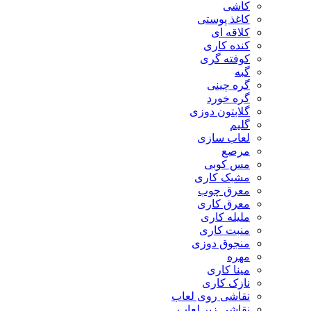
کاشی
کاغذ پوستی
کلاقه ای
کنده کاری
کوفته گری
گبه
گره چینی
گره خورد
گلابتون دوزی
گلیم
لعاب سازی
مرصع
مس کوبی
مشبک کاری
معرق چوب
معرق کاری
مليله کاری
منبت کاری
منجوق دوزی
مهره
مینا کاری
نازک کاری
نقاشی روی لعاب
نقاشی زیر لعاب