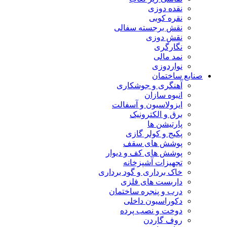
نقده دوزی
نقره کوبی
نقش برجسته سفالی
نقش دوزی
نگارگری
نمد مالی
نواردوزی
صنایع ساختمان
آهنگری و جوشکاری
انبوه سازان
ایزولاسیون و آسفالت
برق و الکترونیک
پارتیشن ها
پکیج و کولر گازی
پوشش های سقف
پوشش های کف و دیوار
تجهیزات آشپزخانه
خاک برداری و گود برداری
داربست های فلزی
درب و پنجره ساختمان
دکوراسیون داخلی
دوخت و نصب پرده
روف گاردن