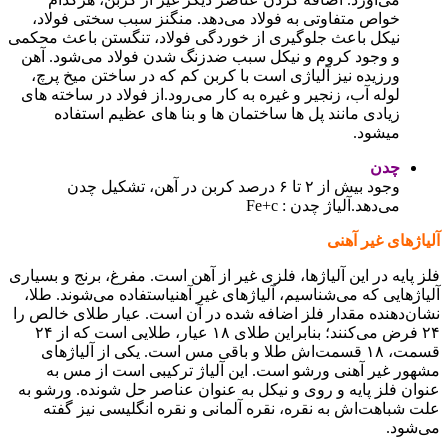
خواص متفاوتی به فولاد می‌دهد. منگنز سبب سختی فولاد،
نیکل باعث جلوگیری از خوردگی فولاد، تنگستن باعث محکمی
و وجود کروم و نیکل سبب ضدزنگ شدن فولاد می‌شود. آهن
ورزیده نیز آلیاژی است با کربن کم که در ساختن میخ پرچ،
لوله آب، زنجیر و غیره به کار می‌رود.از فولاد در ساخته های
زیادی مانند پل ها ساختمان ها و بنا های عظیم استفاده
میشود.
چدن
وجود بیش از ۲ تا ۶ درصد کربن در آهن، تشکیل چدن
می‌دهد.آلیاژ چدن : Fe+c
های غیر آهنی
ایه در این آلیاژها، فلزی غیر از آهن است. مفرغ، برنج و بسیاری
هایی که می‌شناسیم، آلیاژهای غیر آهنیاستفاده می‌شوند. طلا،
دهنده مقدار فلز اضافه شده در آن است. عیار طلای خالص را
۲۴ فرض می‌کنند؛ بنابراین طلای ۱۸ عیار، طلایی است که از ۲۴
قسمت، ۱۸ قسمت‌اش طلا و باقی مس است. یکی از آلیاژهای
 غیر آهنی ورشو است. این آلیاژ ترکیبی است از مس به
 فلز پایه و روی و نیکل به عنوان عناصر حل شونده. ورشو به
باهت‌اش به نقره، نقره آلمانی و نقره انگلیسی نیز گفته
د.