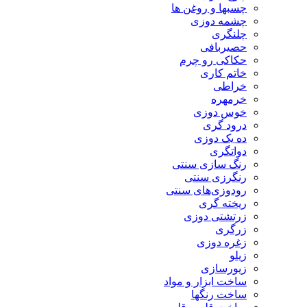
چسبها و روغن ها
چشمه دوزی
چلنگری
حصیربافی
حکاکی رو چرم
خاتم کاری
خراطی
خرمهره
خوس دوزی
درود گری
ده یک دوزی
دواتگری
رنگ سازی سنتی
رنگرزی سنتی
رودوزی‌های سنتی
ریخته گری
زرتشتی دوزی
زرگری
زغره دوزی
زیلو
زیورسازی
ساخت ابزار و مواد
ساخت رنگها