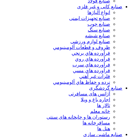
صنایع فولاد
صنایع کانی و غیر فلزی
انواع آلياژها
صنایع تجهیزات ایمنی
صنایع چوب
صنایع سنگ
صنایع شیشه
صنایع لوازم ورزشی
ظروف و قطعات آلومينيومي
فرآورده هاي برنجي
فرآورده هاي روي
فرآورده هاي سرب
فرآورده هاي مسي
فلزات غير آهني
نرده و حفاظ هاي آلومينيومي
صنایع گردشگری
آژانس های مسافرتی
اجاره باغ و ویلا
تالار ها
خانه معلم
رستوران ها و چایخانه های سنتی
مسافرخانه ها
هتل ها
صنایع ماشین سازی