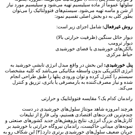
موماً از ماده سیلیسیم تهیه می‌شود و سیلیسیم مورد نیاز
ماسه تهیه می‌شود. سیستم‌های فتوولتائیک را می‌توان
 به دو بخش اصلی تقسیم نمود:
فعال:
شامل اجزای زیر است:
ئل سنگین (ظرفیت حرارتی بالا)
ومب
ای خورشیدی یا فضای خورشیدی
کزی
شیدی:
این بخش در واقع مبدل انرژی تابشی خورشید به
کتریکی بدون واسطه مکانیکی می‌باشد که کلیه مشخصات
 کنترل کرده و توان ورودی پنلها را طبق طراحی انجام
از مصرف‌کننده به بارمصرفی یا باتری، تزریق و کنترل
کدام یک؟ مقایسه فتوولتاییک و حرارتی
روزه شاهد مونتاژ سلول‌های خورشیدی در دست
ن قدرت‌های اقتصادی هستیم، ولی فارغ از تبلیغات
ی بزرگ انرژی، نتایج پژوهش‌های جدید کشورهای صنعتی و
ی میدانی حاکیست، راندمان نیروگاه حرارتی با خورشید بر
جریان ضعیف سلول‌های خورشیدی برتری دارد.[۳] این شکاف رو به