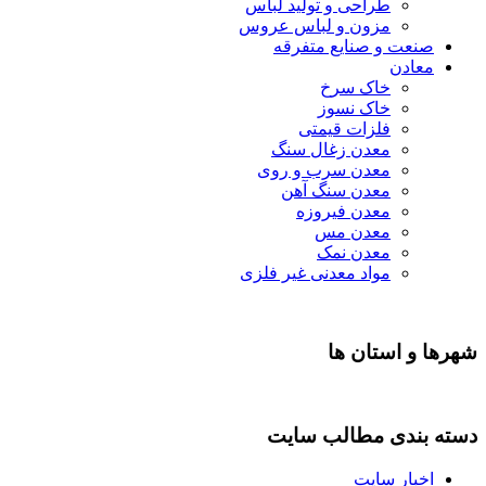
طراحی و تولید لباس
مزون و لباس عروس
عت و صنایع متفرقه
ادن
خاک سرخ
خاک نسوز
فلزات قیمتی
معدن زغال سنگ
معدن سرب و روی
معدن سنگ آهن
معدن فیروزه
معدن مس
معدن نمک
مواد معدنی غیر فلزی
 استان ها
ندی مطالب سایت
بار سایت