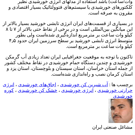
) باشد استفاده از مدلهای انرژی خورشیدی نظیر
ی خورشیدی یا سیستم‌های فتوولتائیک بسیار اقتصادی و
ه صرفه است.
ی از قسمت‌های ایران انرژی تابشی خورشید بسیار بالاتر از
این میانگین بین‌المللی است و در برخی از نقاط حتی بالاتر از ۷ تا ۸
 ساعت بر مترمربع اندازه‌گیری شده‌است ولی بطور
متوسط انرژی تابشی خورشید بر سطح سرزمین ایران حدود ۴٫۵
 ساعت بر مترمربع است.
ا توجه به موقعیت جغرافیایی ایران تعداد زیادی آب گرمکن
 و چندین دستگاه حمام خورشیدی در نقاط مختلف کشور
استان خراسان، استان سیستان و بلوچستان، استان یزد و
مان نصب و راه‌اندازی شده‌است.
ا :
آب شیرین کن خورشیدی
،
اجاق‌های خورشیدی
،
انرژی
خورشیدی
،
انرژی خورشیدی
،
خشک کن خورشیدی
،
کوره
ی
نعتی ایران