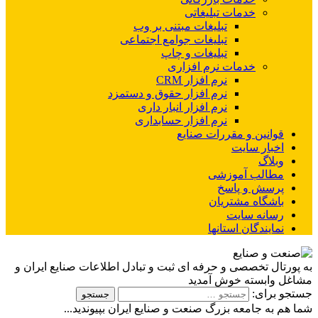
خدمات تبلیغاتی
تبلیغات مبتنی بر وب
تبلیغات جوامع اجتماعی
تبلیغات و چاپ
خدمات نرم افزاری
نرم افزار CRM
نرم افزار حقوق و دستمزد
نرم افزار انبار داری
نرم افزار حسابداری
انین و مقررات صنایع
بار سایت
لاگ
الب آموزشی
سش و پاسخ
شگاه مشتریان
انه سایت
یندگان استانها
ل تخصصی و حرفه ای ثبت و تبادل اطلاعات صنایع ایران و
ابسته خوش آمدید
رای:
ه جامعه بزرگ صنعت و صنایع ایران بپیوندید...