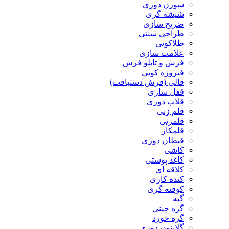
سوزن دوزی
شیشه گری
ضریح سازی
طراحی سنتی
طلاکوبی
علامت سازی
فرش و تابلو فرش
فیروزه کوبی
قالی (فرش دستبافت)
قفل سازی
قلاب دوزی
قلم زنی
قلمزنی
قلمکار
قیطان دوزی
کاشی
کاغذ پوستی
کلاقه ای
کنده کاری
کوفته گری
گبه
گره چینی
گره خورد
گلابتون دوزی