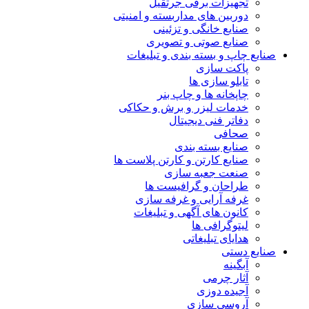
تجهیزات برقی جرثقیل
دوربین های مداربسته و امنیتی
صنایع خانگی و تزئینی
صنایع صوتی و تصویری
یع چاپ و بسته بندی و تبلیغات
پاکت سازی
تابلو سازی ها
چاپخانه ها و چاپ بنر
خدمات لیزر و برش و حکاکی
دفاتر فنی دیجیتال
صحافی
صنایع بسته بندی
صنایع کارتن و کارتن پلاست ها
صنعت جعبه سازی
طراحان و گرافیست ها
غرفه آرایی و غرفه سازی
کانون های آگهی و تبلیغات
لیتوگرافی ها
هدایای تبلیغاتی
ایع دستی
آبگینه
آثار چرمی
آجیده دوزی
آروسی سازی