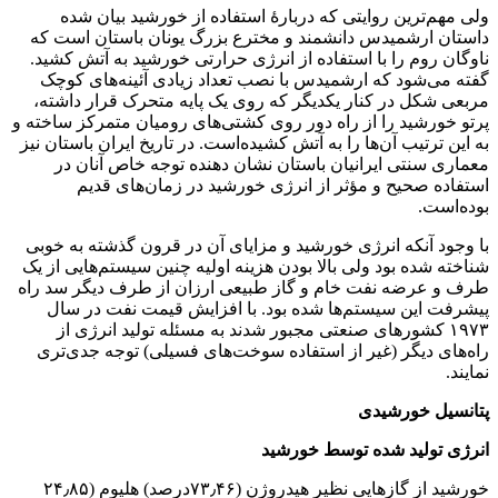
ترین روایتی که دربارهٔ استفاده از خورشید بیان شده
رشمیدس دانشمند و مخترع بزرگ یونان باستان است که
وم را با استفاده از انرژی حرارتی خورشید به آتش کشید.
شود که ارشمیدس با نصب تعداد زیادی آئینه‌های کوچک
ل در کنار یکدیگر که روی یک پایه متحرک قرار داشته،
شید را از راه دور روی کشتی‌های رومیان متمرکز ساخته و
تیب آن‌ها را به آتش کشیده‌است. در تاریخ ایران باستان نیز
نتی ایرانیان باستان نشان دهنده توجه خاص آنان در
صحیح و مؤثر از انرژی خورشید در زمان‌های قدیم
.
آنکه انرژی خورشید و مزایای آن در قرون گذشته به خوبی
ده بود ولی بالا بودن هزینه اولیه چنین سیستم‌هایی از یک
ضه نفت خام و گاز طبیعی ارزان از طرف دیگر سد راه
ین سیستم‌ها شده بود. با افزایش قیمت نفت در سال
۱ کشورهای صنعتی مجبور شدند به مسئله تولید انرژی از
دیگر (غیر از استفاده سوخت‌های فسیلی) توجه جدی‌تری
 خورشیدی
لید شده توسط خورشید
خورشید از گازهایی نظیر هیدروژن (۷۳٫۴۶درصد) هلیوم (۲۴٫۸۵