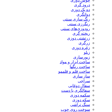
خوس دوزی
درود گری
ده یک دوزی
دواتگری
رنگ سازی سنتی
رنگرزی سنتی
رودوزی‌های سنتی
ریخته گری
زرتشتی دوزی
زرگری
زغره دوزی
زیلو
زیورسازی
ساخت ابزار و مواد
ساخت رنگها
ساخت قلم و قلممو
ساز سازی
سراجی
سفال دوغابی
سفالگری با دست
سکمه دوزی
سکه دوزی
سنگ تراشی
سوخت روی چوب