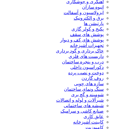
آهنگری و جوشکاری
انبوه سازان
ایزولاسیون و آسفالت
برق و الکترونیک
پارتیشن ها
پکیج و کولر گازی
پوشش های سقف
پوشش های کف و دیوار
تجهیزات آشپزخانه
خاک برداری و گود برداری
داربست های فلزی
درب و پنجره ساختمان
دکوراسیون داخلی
دوخت و نصب پرده
روف گاردن
سازه های چوبی
سنگ ونمای ساختمان
شومینه و گچ بری
شیرآلات و لوله و اتصالات
شیشه های ساختمانی
صنایع کاشی و سرامیک
عایق کاری
کابینت آشپزخانه
کامپوزیت