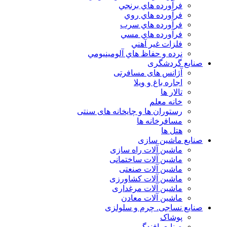
فرآورده هاي برنجي
فرآورده هاي روي
فرآورده هاي سرب
فرآورده هاي مسي
فلزات غير آهني
نرده و حفاظ هاي آلومينيومي
ایع گردشگری
آژانس های مسافرتی
اجاره باغ و ویلا
تالار ها
خانه معلم
رستوران ها و چایخانه های سنتی
مسافرخانه ها
هتل ها
ایع ماشین سازی
ماشین آلات راه سازی
ماشین آلات ساختمانی
ماشین آلات صنعتی
ماشین آلات کشاورزی
ماشین آلات مرغداری
ماشین آلات معادن
ایع نساجی. چرم و سلولزی
پوشاک
صنایع بافندگی