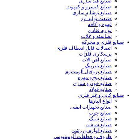
صنایع قند سازی
صنایع کنسرو و کمپوت
صنایع نوشابه سازی
صنعت تولید آرد
قهوه و کافه
لوازم قنادی
نشاسته و غلات
ایع فلزی و محرکه
اتصالات قابل انعطاف فلزی
پرسکاری فلزات
صنایع آهن آلات
صنایع بلبرینگ
صنایع پروفیل آلومینیوم
صنایع پیچ و مهره
صنایع خودرو سازی
صنایع فولاد
ایع کانی و غیر فلزی
انواع آلياژها
صنایع تجهیزات ایمنی
صنایع چوب
صنایع سنگ
صنایع شیشه
صنایع لوازم ورزشی
ظروف و قطعات آلومينيومي