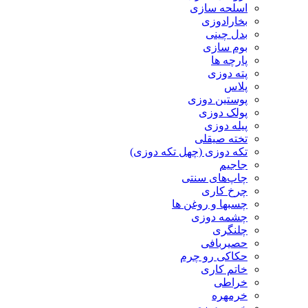
اسلحه سازی
بخارادوزی
بدل چینی
بوم سازی
پارچه ها
پته دوزی
پلاس
پوستین دوزی
پولک دوزی
پیله دوزی
تخته صیقلی
تکه دوزی (چهل تکه دوزی)
جاجیم
چاپ‌های سنتی
چرخ کاری
چسبها و روغن ها
چشمه دوزی
چلنگری
حصیربافی
حکاکی رو چرم
خاتم کاری
خراطی
خرمهره