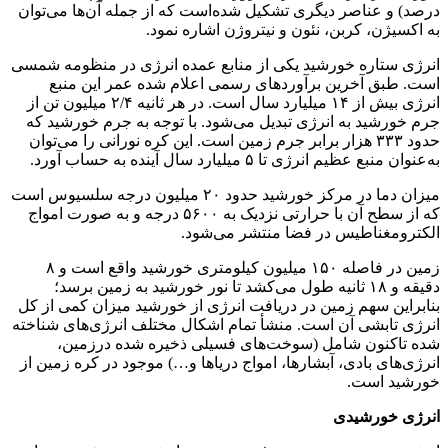
عناصر دیگری تشکیل شده‌است که از جمله آن‌ها می‌توان
ن، کربن، نئون و نیتروژن اشاره نمود.
اره خورشید یکی از منابع عمده انرژی در منظومه شمسی
 آخرین برآوردهای رسمی اعلام شده عمر این منبع
انرژی بیش از ۱۴ میلیارد سال است. در هر ثانیه ۲/۴ میلیون تن از
ید به انرژی تبدیل می‌شود. با توجه به جرم خورشید که
حدود ۳۳۳ هزار برابر جرم زمین است. این کره نورانی را می‌توان
 انرژی تا ۵ میلیارد سال آینده به حساب آورد.
میزان دما در مرکز خورشید حدود ۲۰ میلیون درجه سلسیوس است
که از سطح آن با حرارتی نزدیک به ۵۶۰۰ درجه و به صورت امواج
ناطیس در فضا منتشر می‌شود.
زمین در فاصله ۱۵۰ میلیون کیلومتری خورشید واقع است و ۸
دقیقه و ۱۸ ثانیه طول می‌کشد تا نور خورشید به زمین برسد؛
 سهم زمین در دریافت انرژی از خورشید میزان کمی از کل
بشی آن است. منشأ تمام اشکال مختلف انرژی‌های شناخته
نون شامل (سوخت‌های فسیلی ذخیره شده درزمین،
ی بادی، آبشارها، امواج دریاها و…) موجود در کره زمین از
است.
ورشیدی