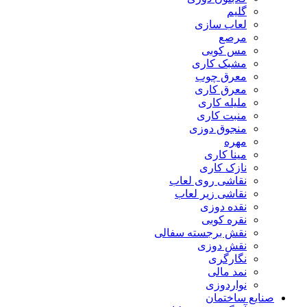
گلیم
لعاب سازی
مرصع
مس کوبی
مشبک کاری
معرق چوب
معرق کاری
مليله کاری
منبت کاری
منجوق دوزی
مهره
مینا کاری
نازک کاری
نقاشی روی لعاب
نقاشی زیر لعاب
نقده دوزی
نقره کوبی
نقش برجسته سفالی
نقش دوزی
نگارگری
نمد مالی
نواردوزی
ایع ساختمان