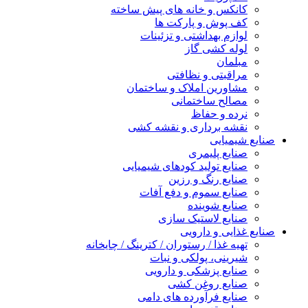
کانکس و خانه های پیش ساخته
کف پوش و پارکت ها
لوازم بهداشتی و تزئینات
لوله کشی گاز
مبلمان
مراقبتی و نظافتی
مشاورین املاک و ساختمان
مصالح ساختمانی
نرده و حفاظ
نقشه برداری و نقشه کشی
ایع شیمیایی
صنایع پلیمری
صنایع تولید کودهای شیمیایی
صنایع رنگ و رزین
صنایع سموم و دفع آفات
صنایع شوینده
صنایع لاستیک سازی
یع غذایی و دارویی
تهیه غذا / رستوران / کترینگ / چایخانه
شیرینی، پولکی و نبات
صنایع پزشکی و دارویی
صنایع روغن کشی
صنایع فرآورده های دامی