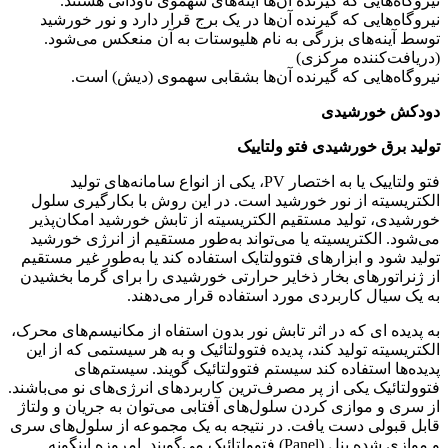
ایی که گیرنده آن‌ها آینه‌های سهموی ناودانی هستند.
ایی که گیرنده آن‌ها در یک برج قرار دارد و نور خورشید
ه‌های بزرگی به نام هلیوستات به آن منعکس می‌شود.
کننده مرکزی)
هایی که گیرنده آن‌ها بشقابی سهموی (دیش) است.
خورشیدی
ق خورشیدی فتو ولتاییک
فتو ولتاییک یا به اختصار PV، یکی از انواع سامانه‌های تولید
ته از نور خورشید است. در این روش با بکارگیری سلول
 تولید مستقیم الکتریسیته از تابش خورشید امکان‌پذیر
الکتریسیته یا می‌تواند به‌طور مستقیم از انرژی خورشید
 و ابزارهای فتوولتایک استفاده کند یا به‌طور غیر مستقیم
ورهای بخار ذخایر حرارتی خورشیدی را برای گرما بخشیدن
ال کاربردی مورد استفاده قرار می‌دهند.
 ای که در اثر تابش نور بدون استفاه از مکانیسم‌های محرک،
ه تولید کند، پدیده فتوولتائیک و به هر سیستمی که از این
 استفاده کند سیستم فتوولتائیک گویند. سیستم‌های
یک یکی از پر مصرف‌ترین کاربردهای انرژی‌های نو می‌باشند.
 موازی کردن سلول‌های آفتابی می‌توان به جریان و ولتاژ
لی دست یافت. در نتیجه به یک مجموعه از سلول‌های سری
و موازی شده پنل (Panel) فتوولتائیک می‌گویند. امروزه اینگونه