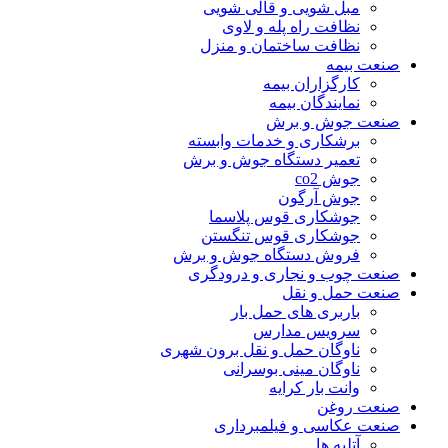
مبل شویی و قالی شویی
نظافت راه پله و لاوی
نظافت ساختمان و منزل
عت بیمه
کارگزاران بیمه
نمایندگان بیمه
عت جوش و برش
برشکاری و خدمات وابسته
تعمیر دستگاه جوش و برش
جوش co2
جوش آرگون
جوشکاری قوس پلاسما
جوشکاری قوس تنگستن
فروش دستگاه جوش و برش
عت چوب و نجاری و درودگری
عت حمل و نقل
باربری های حمل بار
سرویس مدارس
ناوگان حمل و نقل برون شهری
ناوگان مینی بوسرانی
وانت بار کرایه
عت روغن
عت عکاسی و فیلمبرداری
آتلیه ها