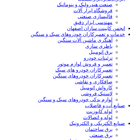
صنعت هیدرولیک و پنوماتیک
فروشگاه ابزار آلات
قالبسازی صنعتی
مهندسی ابزار دقیق
جمن کابینت سازان اصفهان
مات و تعمیرکاران خودروهای سبک و سنگین
آهنگری ماشین آلات سنگین
باطری سازی
برق اتومبیل
تزئینات خودرو
تعمیر و فروش لوازم موتور
تعمیرکاران خودرو های سبک
تعمیرکاران خودروهای سنگین
صافکاری و نقاشی
کارواش اتومبیل
لاستیک فروشی
لوازم یدکی خودروهای سبک و سنگین
ایع آب و فاضلاب
لوله کاپوزیت
لوله و اتصالات
یع الکتریکی و الکترونیک
برق ساختمان
برق صنعتی