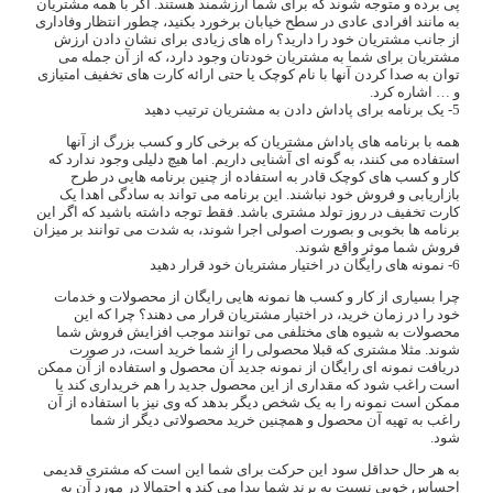
پی برده و متوجه شوند که برای شما ارزشمند هستند. اگر با همه مشتریان
به مانند افرادی عادی در سطح خیابان برخورد بکنید، چطور انتظار وفاداری
از جانب مشتریان خود را دارید؟ راه های زیادی برای نشان دادن ارزش
مشتریان برای شما به مشتریان خودتان وجود دارد، که از آن جمله می
توان به صدا کردن آنها با نام کوچک یا حتی ارائه کارت های تخفیف امتیازی
و … اشاره کرد.
5- یک برنامه برای پاداش دادن به مشتریان ترتیب دهید
همه با برنامه های پاداش مشتریان که برخی کار و کسب بزرگ از آنها
استفاده می کنند، به گونه ای آشنایی داریم. اما هیچ دلیلی وجود ندارد که
کار و کسب های کوچک قادر به استفاده از چنین برنامه هایی در طرح
بازاریابی و فروش خود نباشند. این برنامه می تواند به سادگی اهدا یک
کارت تخفیف در روز تولد مشتری باشد. فقط توجه داشته باشید که اگر این
برنامه ها بخوبی و بصورت اصولی اجرا شوند، به شدت می توانند بر میزان
فروش شما موثر واقع شوند.
6- نمونه های رایگان در اختیار مشتریان خود قرار دهید
چرا بسیاری از کار و کسب ها نمونه هایی رایگان از محصولات و خدمات
خود را در زمان خرید، در اختیار مشتریان قرار می دهند؟ چرا که این
محصولات به شیوه های مختلفی می توانند موجب افزایش فروش شما
شوند. مثلا مشتری که قبلا محصولی را از شما خرید است، در صورت
دریافت نمونه ای رایگان از نمونه جدید آن محصول و استفاده از آن ممکن
است راغب شود که مقداری از این محصول جدید را هم خریداری کند یا
ممکن است نمونه را به یک شخص دیگر بدهد که وی نیز با استفاده از آن
راغب به تهیه آن محصول و همچنین خرید محصولاتی دیگر از شما
شود.
به هر حال حداقل سود این حرکت برای شما این است که مشتری قدیمی
احساس خوبی نسبت به برند شما پیدا می کند و احتمالا در مورد آن به