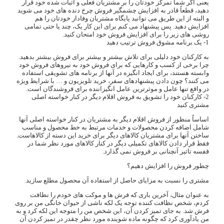
یعنی اگر شما تمرکز خودتان را بر مشتریان فعلی و اثبات شده خود قرار
دهید، قطعاً قادر به افزایش چشمگیر فروش چرخ دنده های خود می شوید
و البته از این طریق می توانید پایگاه مشتریان وفادار خودتان را هم
افزایش دهید. پس پیشنهاد می کنم برای این کار یک، چند یا حتی تمامی
روشی های زیر را برای افزایش فروش خود امتحان کنید.
1- یک برنامه مشوق فروش ترتیب دهید
به کارکنان خود دلیلی برای تلاش بیشتر و بیشتر برای فروش بیشتر بدهید.
چرا برخی از کسب و کارهایی که برای فروش خود به نیروهای فروش خود
وابسته هستند، برای ایجاد انگیزه در آنها از برنامه های تشویقی استفاده
می کنند؟ چون دادن پیشنهادهای سفر، خرید تلویزیون و … با شرایط ویژه
در واقع تنها عامل و موثرترین عامل انگیزاننده برای فروشندگان است.
2- کارکنان خود را تشویق به فروش اقلام دیگر در کنار خواسته اصلی
مشتری کنید
اساساً منظور از فروش اقلام دیگر به مشتریان در کنار خواسته اصلی آنها
شامل اضافه کردن محصولات و خدمات مرتبط به خط محصول و مناسب
ساختن آنها برای مشتریان کالاهای دیگر برای خرید این دسته از کالاهاست.
فقط قرار دادن کالاهای تکمیلی دیگر در کنار کالاهای مورد نظر شما در
قفسه تاثیر آنچنانی بر فروش نمی گذارد.
چطور فروش را افزایش دهیم؟
مشتری را نسبت به مزایای حاصل از استفاده آن محصول مطلع سازید.
به عنوان مثال، آخرین باری که فرش ها و موکت های خودم را نظافت
کردم، شخص نظافت کننده توجه یک لکه ناشی از حیوان خانگی من بر روی
فرش شد. به جای تمیز کردن آن، این شخص من را متوجه این لکه کرد و به
من یادآوری کرد که چگونه ماده شوینده مورد نظر چقدر در تمیز کردن آن