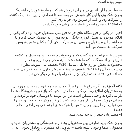
موثر بوده است.
به نظر شما او تاثیری در میزان فروش شرکت مطبوع خودش داشت؟
بدون شک وی با این کار خودش موجب شد تا تعدادی از این ماده پاک کننده
را شرکت وی و البته از طریق وی خریداری کنم.
3- اطلاعات محرمانه در اختیار مشتریان خود بگذارید
اخیرا در یکی از فروشگاه های خرده فروشی مشغول خرید بودم که یکی از
اقلام موجود در بخش لوازم خانگی توجه من را به خودش جلب کرد و با
برداشتن آن مشغول بررسی آن شدم که یکی از کارکنان بخش فروش
شرکت به سمت من آمد.
سپس با احترام به من گفت که متوجه شدم که به این محصول ما علاقه
داریدو در ادامه گفت که ما هفته هفته آینده حراجی داریم و تمام
محصولات بخش لوازم خانگی شامل 20% تخفیف می شوند، نظران
چیست که آن را با 20% تخفیف در هفته بعد خریداری کنید؟ فکر می کنید
چه اتفاقی افتاد، هفته دیگر آن را همراه با دو قلم دیگر خریدم.
نکته آموزنده:
اگر حراج یا … را در آینده در برنامه خود دارید، در مورد آن
به مشتریان اطلاع رسانی کنید. مطمئن باشید که باز هم به فروشگاه شما
باز می گردند و حتی ممکن است در این نوبت با دوستان خود برگردند و
میزان فروش شما را باز هم بیشتر کنند. ( و فراموش نکنید که این کار را
می توانید از طریق ایمیل، تلفن یا شبکه های اجتماعی به راحتی انجام
دهید)
4- مشتریان خود را درجه بندی کنید
بدون شک باید تفاوتی بین مشتریان وفادار و همیشگی و مشتریان جدید یا
معمولی شما وجود داشته باشد – تفاوتی که مشتریان وفادار بخوبی به آن