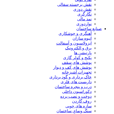
نقش برجسته سفالی
نقش دوزی
نگارگری
نمد مالی
نواردوزی
صنایع ساختمان
آهنگری و جوشکاری
انبوه سازان
ایزولاسیون و آسفالت
برق و الکترونیک
پارتیشن ها
پکیج و کولر گازی
پوشش های سقف
پوشش های کف و دیوار
تجهیزات آشپزخانه
خاک برداری و گود برداری
داربست های فلزی
درب و پنجره ساختمان
دکوراسیون داخلی
دوخت و نصب پرده
روف گاردن
سازه های چوبی
سنگ ونمای ساختمان