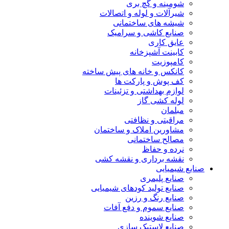
شومینه و گچ بری
شیرآلات و لوله و اتصالات
شیشه های ساختمانی
صنایع کاشی و سرامیک
عایق کاری
کابینت آشپزخانه
کامپوزیت
کانکس و خانه های پیش ساخته
کف پوش و پارکت ها
لوازم بهداشتی و تزئینات
لوله کشی گاز
مبلمان
مراقبتی و نظافتی
مشاورین املاک و ساختمان
مصالح ساختمانی
نرده و حفاظ
نقشه برداری و نقشه کشی
صنایع شیمیایی
صنایع پلیمری
صنایع تولید کودهای شیمیایی
صنایع رنگ و رزین
صنایع سموم و دفع آفات
صنایع شوینده
صنایع لاستیک سازی