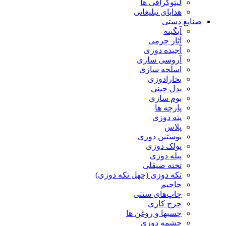
لیتوگرافی ها
هدایای تبلیغاتی
صنایع دستی
آبگینه
آثار چرمی
آجیده دوزی
آروسی سازی
اسلحه سازی
بخارادوزی
بدل چینی
بوم سازی
پارچه ها
پته دوزی
پلاس
پوستین دوزی
پولک دوزی
پیله دوزی
تخته صیقلی
تکه دوزی (چهل تکه دوزی)
جاجیم
چاپ‌های سنتی
چرخ کاری
چسبها و روغن ها
چشمه دوزی