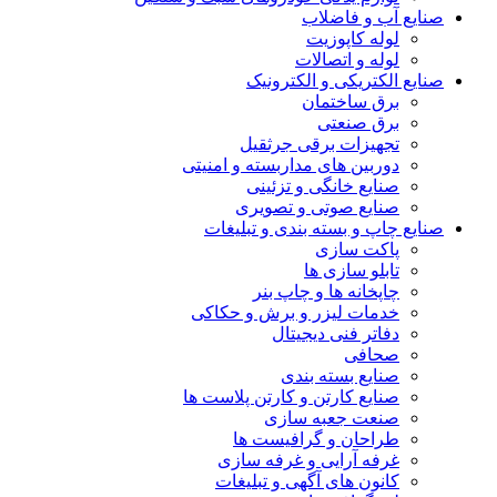
صنایع آب و فاضلاب
لوله کاپوزیت
لوله و اتصالات
صنایع الکتریکی و الکترونیک
برق ساختمان
برق صنعتی
تجهیزات برقی جرثقیل
دوربین های مداربسته و امنیتی
صنایع خانگی و تزئینی
صنایع صوتی و تصویری
صنایع چاپ و بسته بندی و تبلیغات
پاکت سازی
تابلو سازی ها
چاپخانه ها و چاپ بنر
خدمات لیزر و برش و حکاکی
دفاتر فنی دیجیتال
صحافی
صنایع بسته بندی
صنایع کارتن و کارتن پلاست ها
صنعت جعبه سازی
طراحان و گرافیست ها
غرفه آرایی و غرفه سازی
کانون های آگهی و تبلیغات