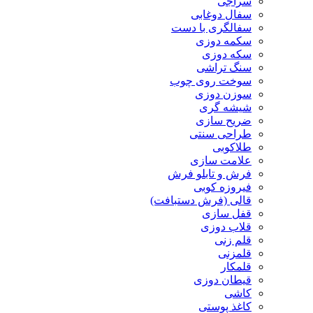
سراجی
سفال دوغابی
سفالگری با دست
سکمه دوزی
سکه دوزی
سنگ تراشی
سوخت روی چوب
سوزن دوزی
شیشه گری
ضریح سازی
طراحی سنتی
طلاکوبی
علامت سازی
فرش و تابلو فرش
فیروزه کوبی
قالی (فرش دستبافت)
قفل سازی
قلاب دوزی
قلم زنی
قلمزنی
قلمکار
قیطان دوزی
کاشی
کاغذ پوستی