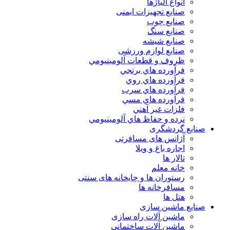
انواع آلياژها
صنایع تجهیزات ایمنی
صنایع چوب
صنایع سنگ
صنایع شیشه
صنایع لوازم ورزشی
ظروف و قطعات آلومينيومي
فرآورده هاي برنجي
فرآورده هاي روي
فرآورده هاي سرب
فرآورده هاي مسي
فلزات غير آهني
نرده و حفاظ هاي آلومينيومي
صنایع گردشگری
آژانس های مسافرتی
اجاره باغ و ویلا
تالار ها
خانه معلم
رستوران ها و چایخانه های سنتی
مسافرخانه ها
هتل ها
صنایع ماشین سازی
ماشین آلات راه سازی
ماشین آلات ساختمانی