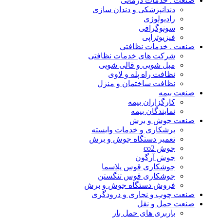
صنعت . خدمات درمانی
دندانپزشکی و دندان سازی
رادیولوژی
سونوگرافی
فیزیوتراپی
صنعت . خدمات نظافتی
شرکت های خدمات نظافتی
مبل شویی و قالی شویی
نظافت راه پله و لاوی
نظافت ساختمان و منزل
صنعت بیمه
کارگزاران بیمه
نمایندگان بیمه
صنعت جوش و برش
برشکاری و خدمات وابسته
تعمیر دستگاه جوش و برش
جوش co2
جوش آرگون
جوشکاری قوس پلاسما
جوشکاری قوس تنگستن
فروش دستگاه جوش و برش
صنعت چوب و نجاری و درودگری
صنعت حمل و نقل
باربری های حمل بار