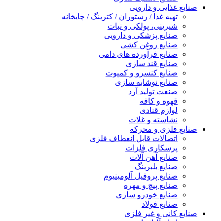
صنایع غذایی و دارویی
تهیه غذا / رستوران / کترینگ / چایخانه
شیرینی، پولکی و نبات
صنایع پزشکی و دارویی
صنایع روغن کشی
صنایع فرآورده های دامی
صنایع قند سازی
صنایع کنسرو و کمپوت
صنایع نوشابه سازی
صنعت تولید آرد
قهوه و کافه
لوازم قنادی
نشاسته و غلات
صنایع فلزی و محرکه
اتصالات قابل انعطاف فلزی
پرسکاری فلزات
صنایع آهن آلات
صنایع بلبرینگ
صنایع پروفیل آلومینیوم
صنایع پیچ و مهره
صنایع خودرو سازی
صنایع فولاد
صنایع کانی و غیر فلزی