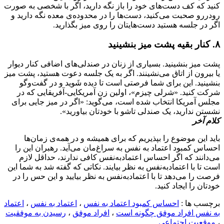
کنید که کف دست‌های خود را باز نگه دارید، اگر با شخصی به صورت
رودررو صحبت می‌کنید، دست‌ها را در محدوده‌ی معده نگه دارید و
اگر در جلسه هستید دست‌هایتان را روی میز بگذارید.
۸. کنار بقیه پشت میز بنشینید
پشت میز بنشینید. بسیاری از زنان در صندلی‌های اضافی کنار دیوار
یا بیرون از اتاق می‌نشینند. اگر به یک جلسه دعوت هستید، پشت میز
بنشینید. این برای شما فرصتی است تا دیده شَوید و در گفت‌وگو
شرکت کنید. «شرلی چیزم»، اولین زن آمریکایی­-آفریقایی که در
مجلس آمریکا انتخاب شده است، می‌گوید: «اگر در میز جایی برای
نشستن ندارید، یک صندلی تاشو با خودتان بیاورید».
کلام آخر
باید این موضوع را بپذیریم که برای همیشه و در همه‌ی زمان‌ها
احساس کمبود اعتماد به نفس به سراغ‌مان می‌آید. رهبران این را
می‌دانند که اگر احساس اعتمادبه‌نفس کافی ندارند، حداقل لازم
است تا با اعتمادبه‌نفس به نظر بیایند. نکاتی که گفته شد به شما این
فرصت را می‌دهد تا با اعتمادبه‌نفس به نظر بیایید و این حس را در
خودتان را ایجاد کنید.
برچسب ها :
احساس کمبود اعتماد به نفس
،
اعتماد به نفس
،
اعتماد
به نفس افراد موفق چگونه است
،
افراد موفق
،
رسیدن به موفقیت
،
موقعیت اجتماعی