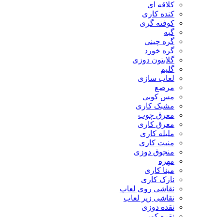
کلاقه ای
کنده کاری
کوفته گری
گبه
گره چینی
گره خورد
گلابتون دوزی
گلیم
لعاب سازی
مرصع
مس کوبی
مشبک کاری
معرق چوب
معرق کاری
مليله کاری
منبت کاری
منجوق دوزی
مهره
مینا کاری
نازک کاری
نقاشی روی لعاب
نقاشی زیر لعاب
نقده دوزی
نقره کوبی