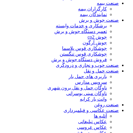
صنعت بیمه
کارگزاران بیمه
نمایندگان بیمه
صنعت جوش و برش
برشکاری و خدمات وابسته
تعمیر دستگاه جوش و برش
جوش co2
جوش آرگون
جوشکاری قوس پلاسما
جوشکاری قوس تنگستن
فروش دستگاه جوش و برش
صنعت چوب و نجاری و درودگری
صنعت حمل و نقل
باربری های حمل بار
سرویس مدارس
ناوگان حمل و نقل برون شهری
ناوگان مینی بوسرانی
وانت بار کرایه
صنعت روغن
صنعت عکاسی و فیلمبرداری
آتلیه ها
عکاس تبلیغاتی
عکاس عروسی
عکاس مد و فشن