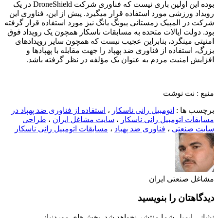
بوده این اولین باری نیست که فناوری شرکت DroneShield در یک
رویداد ورزشی مورد استفاده قرار میگیرد. پیش از این، فناوری این
شرکت در المپیک زمستانی پیونگ یانگ نیز مورد استفاده قرار گرفته
بود. دولت ایالات متحده به مسابقات ناسکار همچون یک رویداد فوق
امنیتی مینگرد، بنابراین عجیب نیست که همچون سایر رویدادهای
بزرگ، استفاده از فناوری ضد پهپاد را جهت مقابله با پهپادها و
افزایش امنیت مردم به عنوان یک مؤلفه در نظر گرفته باشد.
منبع : نت نوشت
برچسب ها :
اتومبیل رانی ناسکار
،
استفاده از فناوری ضد پهپاد در
مسابقات اتومبیل رانی ناسکار
،
سایت مشاغل ایران
،
طراحی
سایت صنعتی
،
فناوری ضد پهباد
،
مسابقات اتومبیل رانی ناسکار
مشاغل صنعتی ایران
دیدگاهتان را بنویسید
نشانی ایمیل شما منتشر نخواهد شد.
بخش‌های موردنیاز