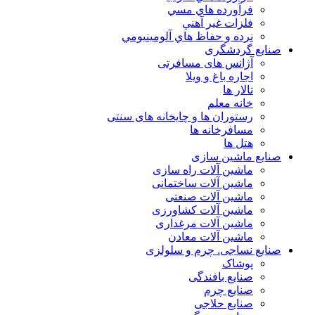
فرآورده هاي مسي
فلزات غير آهني
نرده و حفاظ هاي آلومينيومي
صنایع گردشگری
آژانس های مسافرتی
اجاره باغ و ویلا
تالار ها
خانه معلم
رستوران ها و چایخانه های سنتی
مسافرخانه ها
هتل ها
صنایع ماشین سازی
ماشین آلات راه سازی
ماشین آلات ساختمانی
ماشین آلات صنعتی
ماشین آلات کشاورزی
ماشین آلات مرغداری
ماشین آلات معادن
صنایع نساجی. چرم و سلولزی
پوشاک
صنایع بافندگی
صنایع چرم
صنایع حلاجی