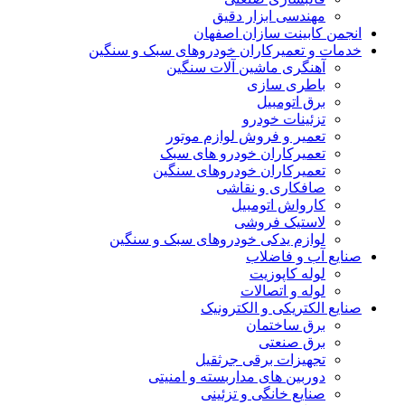
مهندسی ابزار دقیق
انجمن کابینت سازان اصفهان
خدمات و تعمیرکاران خودروهای سبک و سنگین
آهنگری ماشین آلات سنگین
باطری سازی
برق اتومبیل
تزئینات خودرو
تعمیر و فروش لوازم موتور
تعمیرکاران خودرو های سبک
تعمیرکاران خودروهای سنگین
صافکاری و نقاشی
کارواش اتومبیل
لاستیک فروشی
لوازم یدکی خودروهای سبک و سنگین
صنایع آب و فاضلاب
لوله کاپوزیت
لوله و اتصالات
صنایع الکتریکی و الکترونیک
برق ساختمان
برق صنعتی
تجهیزات برقی جرثقیل
دوربین های مداربسته و امنیتی
صنایع خانگی و تزئینی