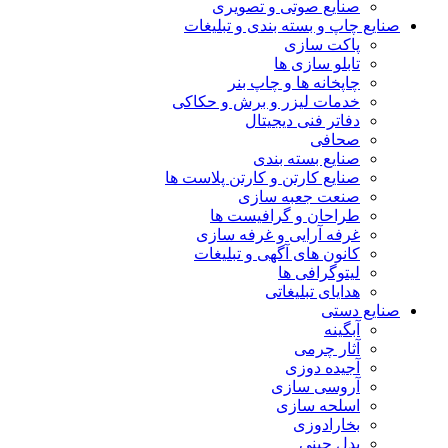
صنایع صوتی و تصویری
صنایع چاپ و بسته بندی و تبلیغات
پاکت سازی
تابلو سازی ها
چاپخانه ها و چاپ بنر
خدمات لیزر و برش و حکاکی
دفاتر فنی دیجیتال
صحافی
صنایع بسته بندی
صنایع کارتن و کارتن پلاست ها
صنعت جعبه سازی
طراحان و گرافیست ها
غرفه آرایی و غرفه سازی
کانون های آگهی و تبلیغات
لیتوگرافی ها
هدایای تبلیغاتی
صنایع دستی
آبگینه
آثار چرمی
آجیده دوزی
آروسی سازی
اسلحه سازی
بخارادوزی
بدل چینی