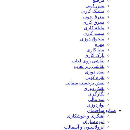
مرصع
مس کوبی
مشبک کاری
معرق چوب
معرق کاری
مليله کاری
منبت کاری
منجوق دوزی
مهره
مینا کاری
نازک کاری
نقاشی روی لعاب
نقاشی زیر لعاب
نقده دوزی
نقره کوبی
نقش برجسته سفالی
نقش دوزی
نگارگری
نمد مالی
نواردوزی
صنایع ساختمان
آهنگری و جوشکاری
انبوه سازان
ایزولاسیون و آسفالت