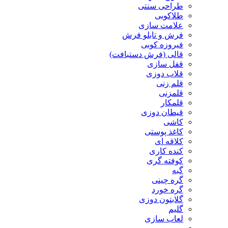
طراحی سنتی
طلاکوبی
علامت سازی
فرش و تابلو فرش
فیروزه کوبی
قالی (فرش دستبافت)
قفل سازی
قلاب دوزی
قلم زنی
قلمزنی
قلمکار
قیطان دوزی
کاشی
کاغذ پوستی
کلاقه ای
کنده کاری
کوفته گری
گبه
گره چینی
گره خورد
گلابتون دوزی
گلیم
لعاب سازی