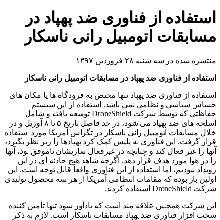
استفاده از فناوری ضد پهپاد در
مسابقات اتومبیل رانی ناسکار
منتشره شده در سه شنبه ۲۸ فروردین ۱۳۹۷
استفاده از فناوری ضد پهپاد در مسابقات اتومبیل رانی ناسکار
استفاده از فناوری ضد پهپاد تنها مختص به فرودگاه ها یا مکان های
حساس سیاسی و نظامی نمی باشد. استفاده از این سیستم
حفاظتی که توسط شرکت DroneShield توسعه یافته و شامل
اسلحه های ضد پهپاد می شود، در حد فاصل تاریخ ۵ تا ۸ آوریل و در
خلال مسابقات اتومبیل رانی ناسکار در تگزاس آمریکا مورد استفاده
قرار گرفت. این فناوری به پلیس کمک کرد پهپادها را زیر نظر بگیرد،
آنها را غیر فعال کند و چنانچه در غیرفعال سازیشان ناموفق بود، آنها
را در هوا مورد هدف قرار دهد. اگرچه شاهد هیچ حادثه ای در این
رویداد نبودیم، اما استفاده از این فناوری واقعاً قابل توجه است. این
اولین بار بوده که مقامات انتظامی آمریکا از هر سه محصول تولیدی
شرکت DroneShield استفاده کردند.
این شرکت همچنین علاقه مند است که یادآور شود تنها تأمین کننده
سخت افزار فناوری ضد پهپاد مسابقات ناسکار است. لازم به ذکر