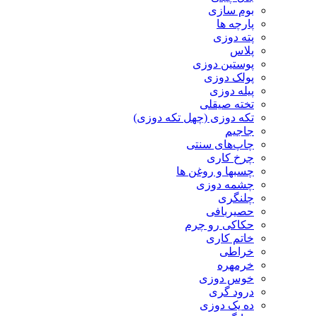
بوم سازی
پارچه ها
پته دوزی
پلاس
پوستین دوزی
پولک دوزی
پیله دوزی
تخته صیقلی
تکه دوزی (چهل تکه دوزی)
جاجیم
چاپ‌های سنتی
چرخ کاری
چسبها و روغن ها
چشمه دوزی
چلنگری
حصیربافی
حکاکی رو چرم
خاتم کاری
خراطی
خرمهره
خوس دوزی
درود گری
ده یک دوزی