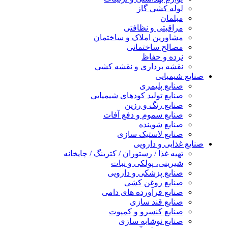
لوله کشی گاز
مبلمان
مراقبتی و نظافتی
مشاورین املاک و ساختمان
مصالح ساختمانی
نرده و حفاظ
نقشه برداری و نقشه کشی
صنایع شیمیایی
صنایع پلیمری
صنایع تولید کودهای شیمیایی
صنایع رنگ و رزین
صنایع سموم و دفع آفات
صنایع شوینده
صنایع لاستیک سازی
صنایع غذایی و دارویی
تهیه غذا / رستوران / کترینگ / چایخانه
شیرینی، پولکی و نبات
صنایع پزشکی و دارویی
صنایع روغن کشی
صنایع فرآورده های دامی
صنایع قند سازی
صنایع کنسرو و کمپوت
صنایع نوشابه سازی