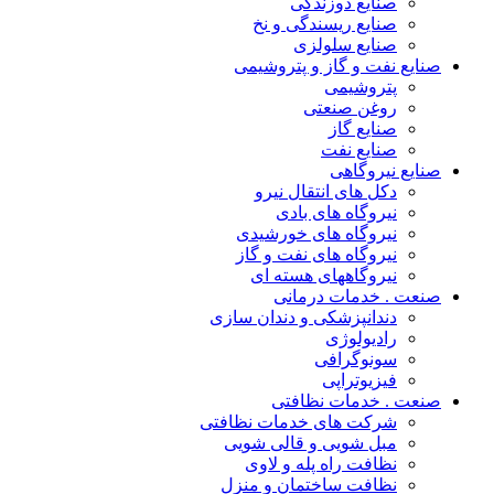
صنایع دوزندگی
صنایع ریسندگی و نخ
صنایع سلولزی
صنایع نفت و گاز و پتروشیمی
پتروشیمی
روغن صنعتی
صنایع گاز
صنایع نفت
صنایع نیروگاهی
دکل های انتقال نیرو
نیروگاه های بادی
نیروگاه های خورشیدی
نیروگاه های نفت و گاز
نیروگاههای هسته ای
صنعت . خدمات درمانی
دندانپزشکی و دندان سازی
رادیولوژی
سونوگرافی
فیزیوتراپی
صنعت . خدمات نظافتی
شرکت های خدمات نظافتی
مبل شویی و قالی شویی
نظافت راه پله و لاوی
نظافت ساختمان و منزل