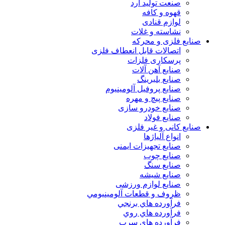
صنعت تولید آرد
قهوه و کافه
لوازم قنادی
نشاسته و غلات
صنایع فلزی و محرکه
اتصالات قابل انعطاف فلزی
پرسکاری فلزات
صنایع آهن آلات
صنایع بلبرینگ
صنایع پروفیل آلومینیوم
صنایع پیچ و مهره
صنایع خودرو سازی
صنایع فولاد
صنایع کانی و غیر فلزی
انواع آلياژها
صنایع تجهیزات ایمنی
صنایع چوب
صنایع سنگ
صنایع شیشه
صنایع لوازم ورزشی
ظروف و قطعات آلومينيومي
فرآورده هاي برنجي
فرآورده هاي روي
فرآورده هاي سرب