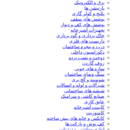
برق و الکترونیک
پارتیشن ها
پکیج و کولر گازی
پوشش های سقف
پوشش های کف و دیوار
تجهیزات آشپزخانه
خاک برداری و گود برداری
داربست های فلزی
درب و پنجره ساختمان
دکوراسیون داخلی
دوخت و نصب پرده
روف گاردن
سازه های چوبی
سنگ ونمای ساختمان
شومینه و گچ بری
شیرآلات و لوله و اتصالات
شیشه های ساختمانی
صنایع کاشی و سرامیک
عایق کاری
کابینت آشپزخانه
کامپوزیت
کانکس و خانه های پیش ساخته
کف پوش و پارکت ها
لوازم بهداشتی و تزئینات