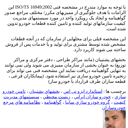
با توجه به موارد مندرج در مشخصه فنی ISO/TS 16949:2002 این
الزامات با هدف جلوگیری از ممیزیهای مکرر/ مختلف مراجع صدور
گواهینامه و ایجاد یک رویکرد واحد در مورد سیستمهای مدیریت
کیفیت سازمانهای تولید کننده و تامین کننده قطعات خودرو تدوین
شده است.
این مشخصه قبلی برای محلهایی از سازمان که در آنجه قطعات
مشخص شده توسط مشتری برای تولید و یا خدمات پس از فروش
ساخته می شوند کاربرد دارد.
بخشهای پشتیبان (مانند مراکز طراحی ، دفتر مرکزی و مراکز
توزیع) به عنوان بخشی از سازمان ممیزی می شوند ولی نمی توانند
به تنهایی گواهینامه دریافت نمایند این مشخصه فنی می تواند برای
زنجیره تامین خودرو سازی نیز استفاده شود. (پیمانکاران فرعی ،
قطعه سازان طرف قرارداد با خودرو ساز)
برچسب ها :
استاندارد ایزو تی اس
،
بخشهاي پشتيبان
،
تامين خودرو
سازي
،
خودرو سازان ايراني
،
زيست محيطي
،
سيستمهاي مديريت
كيفيت
،
گروه خودرو سازي سايپا
،
گواهينامه
،
نظامنامه هاي مرجع
خودروسازان