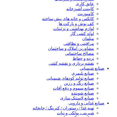
عایق کاری
کابینت آشپزخانه
کامپوزیت
کانکس و خانه های پیش ساخته
کف پوش و پارکت ها
لوازم بهداشتی و تزئینات
لوله کشی گاز
مبلمان
مراقبتی و نظافتی
مشاورین املاک و ساختمان
مصالح ساختمانی
نرده و حفاظ
نقشه برداری و نقشه کشی
صنایع شیمیایی
صنایع پلیمری
صنایع تولید کودهای شیمیایی
صنایع رنگ و رزین
صنایع سموم و دفع آفات
صنایع شوینده
صنایع لاستیک سازی
صنایع غذایی و دارویی
تهیه غذا / رستوران / کترینگ / چایخانه
شیرینی، پولکی و نبات