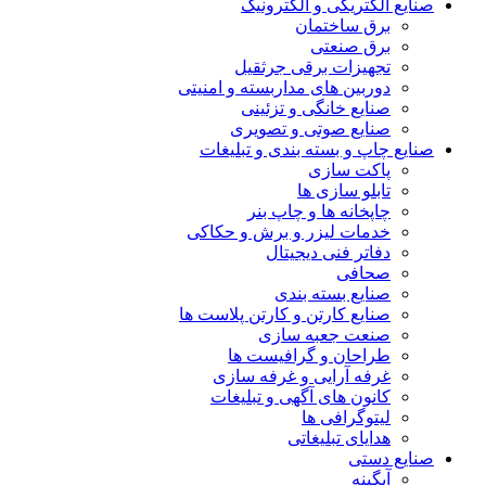
صنایع الکتریکی و الکترونیک
برق ساختمان
برق صنعتی
تجهیزات برقی جرثقیل
دوربین های مداربسته و امنیتی
صنایع خانگی و تزئینی
صنایع صوتی و تصویری
صنایع چاپ و بسته بندی و تبلیغات
پاکت سازی
تابلو سازی ها
چاپخانه ها و چاپ بنر
خدمات لیزر و برش و حکاکی
دفاتر فنی دیجیتال
صحافی
صنایع بسته بندی
صنایع کارتن و کارتن پلاست ها
صنعت جعبه سازی
طراحان و گرافیست ها
غرفه آرایی و غرفه سازی
کانون های آگهی و تبلیغات
لیتوگرافی ها
هدایای تبلیغاتی
صنایع دستی
آبگینه