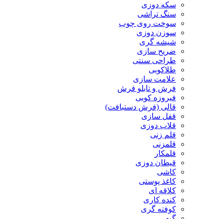
سکه دوزی
سنگ تراشی
سوخت روی چوب
سوزن دوزی
شیشه گری
ضریح سازی
طراحی سنتی
طلاکوبی
علامت سازی
فرش و تابلو فرش
فیروزه کوبی
قالی (فرش دستبافت)
قفل سازی
قلاب دوزی
قلم زنی
قلمزنی
قلمکار
قیطان دوزی
کاشی
کاغذ پوستی
کلاقه ای
کنده کاری
کوفته گری
گبه