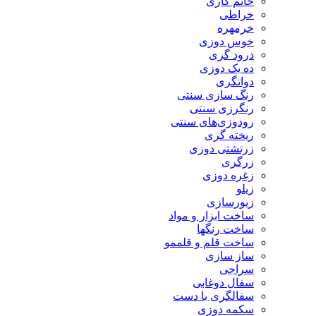
خاتم کاری
خراطی
خرمهره
خوس دوزی
درود گری
ده یک دوزی
دواتگری
رنگ سازی سنتی
رنگرزی سنتی
رودوزی‌های سنتی
ریخته گری
زرتشتی دوزی
زرگری
زغره دوزی
زیلو
زیورسازی
ساخت ابزار و مواد
ساخت رنگها
ساخت قلم و قلممو
ساز سازی
سراجی
سفال دوغابی
سفالگری با دست
سکمه دوزی