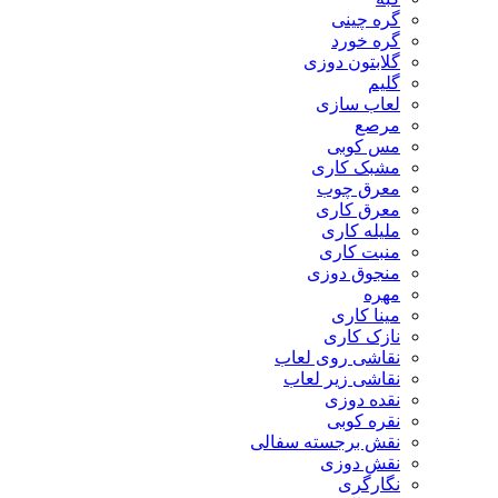
گره چینی
گره خورد
گلابتون دوزی
گلیم
لعاب سازی
مرصع
مس کوبی
مشبک کاری
معرق چوب
معرق کاری
مليله کاری
منبت کاری
منجوق دوزی
مهره
مینا کاری
نازک کاری
نقاشی روی لعاب
نقاشی زیر لعاب
نقده دوزی
نقره کوبی
نقش برجسته سفالی
نقش دوزی
نگارگری