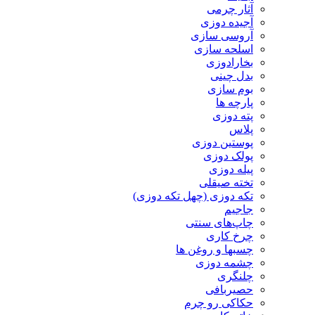
آثار چرمی
آجیده دوزی
آروسی سازی
اسلحه سازی
بخارادوزی
بدل چینی
بوم سازی
پارچه ها
پته دوزی
پلاس
پوستین دوزی
پولک دوزی
پیله دوزی
تخته صیقلی
تکه دوزی (چهل تکه دوزی)
جاجیم
چاپ‌های سنتی
چرخ کاری
چسبها و روغن ها
چشمه دوزی
چلنگری
حصیربافی
حکاکی رو چرم