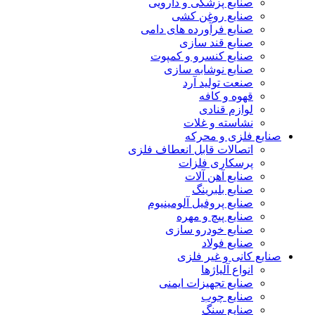
صنایع پزشکی و دارویی
صنایع روغن کشی
صنایع فرآورده های دامی
صنایع قند سازی
صنایع کنسرو و کمپوت
صنایع نوشابه سازی
صنعت تولید آرد
قهوه و کافه
لوازم قنادی
نشاسته و غلات
صنایع فلزی و محرکه
اتصالات قابل انعطاف فلزی
پرسکاری فلزات
صنایع آهن آلات
صنایع بلبرینگ
صنایع پروفیل آلومینیوم
صنایع پیچ و مهره
صنایع خودرو سازی
صنایع فولاد
صنایع کانی و غیر فلزی
انواع آلياژها
صنایع تجهیزات ایمنی
صنایع چوب
صنایع سنگ