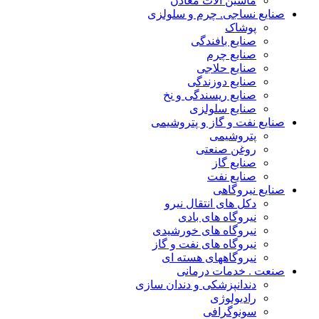
ماشین آلات معادن
صنایع نساجی. چرم و سلولزی
پوشاک
صنایع بافندگی
صنایع چرم
صنایع حلاجی
صنایع دوزندگی
صنایع ریسندگی و نخ
صنایع سلولزی
صنایع نفت و گاز و پتروشیمی
پتروشیمی
روغن صنعتی
صنایع گاز
صنایع نفت
صنایع نیروگاهی
دکل های انتقال نیرو
نیروگاه های بادی
نیروگاه های خورشیدی
نیروگاه های نفت و گاز
نیروگاههای هسته ای
صنعت . خدمات درمانی
دندانپزشکی و دندان سازی
رادیولوژی
سونوگرافی