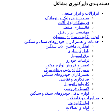
دسته بندی دایرکتوری مشاغل
ابزارآلات و ابزار صنعتی
صنعت هیدرولیک و پنوماتیک
فروشگاه ابزار آلات
قالبسازی صنعتی
مهندسی ابزار دقیق
انجمن کابینت سازان اصفهان
خدمات و تعمیرکاران خودروهای سبک و سنگین
آهنگری ماشین آلات سنگین
باطری سازی
برق اتومبیل
تزئینات خودرو
تعمیر و فروش لوازم موتور
تعمیرکاران خودرو های سبک
تعمیرکاران خودروهای سنگین
صافکاری و نقاشی
کارواش اتومبیل
لاستیک فروشی
لوازم یدکی خودروهای سبک و سنگین
صنایع آب و فاضلاب
لوله کاپوزیت
لوله و اتصالات