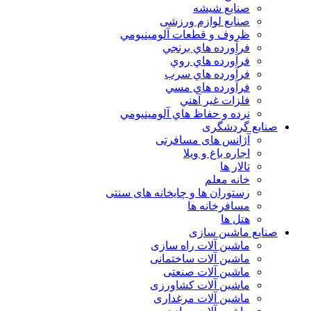
صنایع شیشه
صنایع لوازم ورزشی
ظروف و قطعات آلومينيومي
فرآورده هاي برنجي
فرآورده هاي روي
فرآورده هاي سرب
فرآورده هاي مسي
فلزات غير آهني
نرده و حفاظ هاي آلومينيومي
صنایع گردشگری
آژانس های مسافرتی
اجاره باغ و ویلا
تالار ها
خانه معلم
رستوران ها و چایخانه های سنتی
مسافرخانه ها
هتل ها
صنایع ماشین سازی
ماشین آلات راه سازی
ماشین آلات ساختمانی
ماشین آلات صنعتی
ماشین آلات کشاورزی
ماشین آلات مرغداری