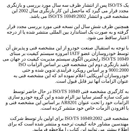
یک ISO/TS پس از انتشار ظرف سه سال مورد بررسی و بازنگری
مجدد قرار می گیرد که ماحصل این کار بازنگری سال 2002 این
مشخصه فنی و انتشار ISO/TS 16949:2002 می باشد.
همچنین ظرف شش سال این نسخه فنی مورد بررسی مجدد قرار
گرفته و به صورت یک استاندارد بین المللی منتشر شده یا از درجه
اعتبار ساقط می شود.
با توجه به استقبال صنعت خودرو از این مشخصه فنی و پذیرش آن
توسط خودروسازان عضو IATF امروزه سیستم کیفیت بر مبنای
ISO/TS 16949 رایجترین الگوی سیستم مدیریت کیفیت در جهان می
باشد بازنگری دوم این مشخصه فنی بر اساس الزامات ISO
9001:2000 و بر اساس رویکرد فرآیندی تدوین شده و حتی
خودروسازان آمریکایی اعلام نموده اند که این مشخصه فنی به
عنوان الزامات آنها نیز قابل قبول است.
به کارگیری مشخصه فنی ISO/TS 16949 در حال حاضر توسط
شرکت سازه گستر سایپا نیز الزام شده و این گروه خودرو سازی
الزامات خود را تحت عنوان AR8201 بر اساس این مشخصه فنی و
با افزودن الزمات خاص خود منتشر کرده است.
مشخصه فنی ISO/TS 16949:2002 برای اولین بار توسط شرکت
مهندسین مشاور خانه کیفیت ترجمه و منتشر شده است که برای
اطلاع بیشتر می توانید این کتاب را ملاحظه فرمایید.