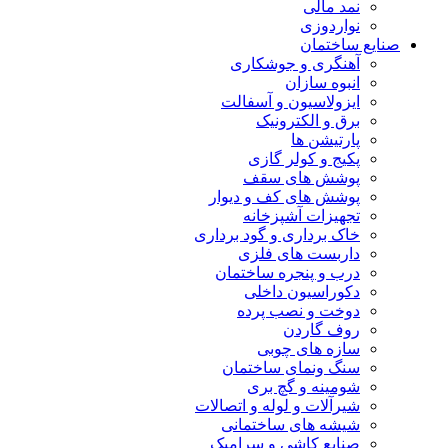
نمد مالی
نواردوزی
صنایع ساختمان
آهنگری و جوشکاری
انبوه سازان
ایزولاسیون و آسفالت
برق و الکترونیک
پارتیشن ها
پکیج و کولر گازی
پوشش های سقف
پوشش های کف و دیوار
تجهیزات آشپزخانه
خاک برداری و گود برداری
داربست های فلزی
درب و پنجره ساختمان
دکوراسیون داخلی
دوخت و نصب پرده
روف گاردن
سازه های چوبی
سنگ ونمای ساختمان
شومینه و گچ بری
شیرآلات و لوله و اتصالات
شیشه های ساختمانی
صنایع کاشی و سرامیک