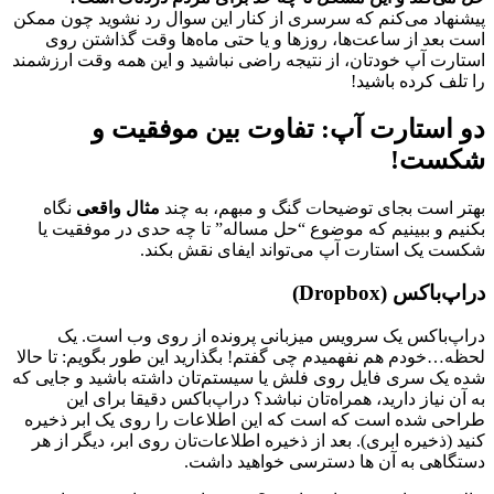
پیشنهاد می‌کنم که سرسری از کنار این سوال رد نشوید چون ممکن
است بعد از ساعت‌ها، روزها و یا حتی ماه‌ها وقت گذاشتن روی
استارت آپ خودتان، از نتیجه راضی نباشید و این همه وقت ارزشمند
را تلف کرده باشید!
دو استارت آپ: تفاوت بین موفقیت و
شکست!
بهتر است بجای توضیحات گنگ و مبهم، به چند
مثال واقعی
نگاه
بکنیم و ببینیم که موضوع “حل مساله” تا چه حدی در موفقیت یا
شکست یک استارت آپ می‌تواند ایفای نقش بکند.
دراپ‌باکس (Dropbox)
دراپ‌باکس یک سرویس میزبانی پرونده از روی وب است. یک
لحظه…خودم هم نفهمیدم چی گفتم! بگذارید این طور بگویم: تا حالا
شده یک سری فایل روی فلش یا سیستم‌تان داشته باشید و جایی که
به آن نیاز دارید، همراه‌تان نباشد؟ دراپ‌باکس دقیقا برای این
طراحی شده است که است که این اطلاعات را روی یک ابر ذخیره
کنید (ذخیره ابری). بعد از ذخیره اطلاعات‌تان روی ابر، دیگر از هر
دستگاهی به آن ها دسترسی خواهید داشت.