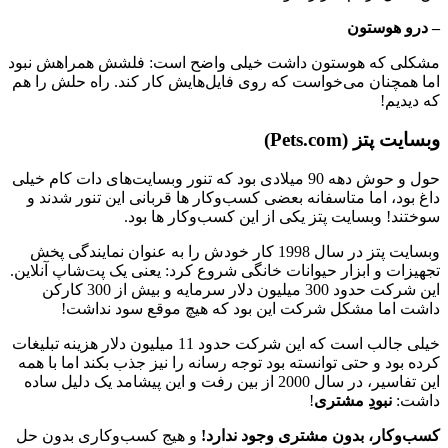
– درو هوستون
مشکلی که هوستون داشت خیلی واضح است: فلشش همراهش نبود
اما همچنان می‌خواست که روی فایل‌هایش کار کند. راه حلش را هم
که دیدیم!
وبسایت پتز (Pets.com)
حول و حوش دهه 90 میلادی بود که تنور وبسایت‌های دات کام خیلی
داغ بود، اما متاسفانه بعضی کسب‌و‌کار ها قربانی این تنور شدند و
سوختند! وبسایت پتز یکی از این کسب‌و‌کار ها بود.
وبسایت پتز در سال 1998 کار خودش را به عنوان نمایندگی پخش
تجهیزات و ابزار حیوانات خانگی شروع کرد: یعنی یک پت‌شاپ آنلاین.
این شرکت حدود 300 میلیون دلار سرمایه و بیش از 300 کارکن
داشت اما مشکل شرکت این بود که هیچ موقع سود نداشت!
خیلی جالب است که این شرکت حدود 11 میلیون دلار هزینه تبلیغات
کرده بود و حتی توانسته بود توجه رسانه را نیز جذب بکند اما با همه
این تفاسیر، در سال 2000 از بین رفت و این پیشامد یک دلیل ساده
داشت:
نبودِ مشتری
!
کسب‌و‌کار، بدون مشتری وجود ندارد!
و هیج کسب‌و‌کاری بدون حل