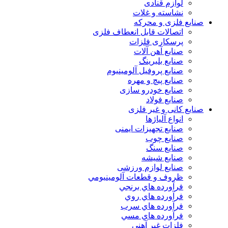
لوازم قنادی
نشاسته و غلات
صنایع فلزی و محرکه
اتصالات قابل انعطاف فلزی
پرسکاری فلزات
صنایع آهن آلات
صنایع بلبرینگ
صنایع پروفیل آلومینیوم
صنایع پیچ و مهره
صنایع خودرو سازی
صنایع فولاد
صنایع کانی و غیر فلزی
انواع آلياژها
صنایع تجهیزات ایمنی
صنایع چوب
صنایع سنگ
صنایع شیشه
صنایع لوازم ورزشی
ظروف و قطعات آلومينيومي
فرآورده هاي برنجي
فرآورده هاي روي
فرآورده هاي سرب
فرآورده هاي مسي
فلزات غير آهني