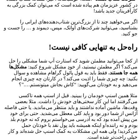
در کشور عزیزمان هم پیاده شده است که می‌توان کمک بزرگی به
کارآفرینان جدید باشد!
اگر می‌خواهید چند تا از بزرگ‌ترین شتاب‌دهنده‌های ایرانی را
بشناسید، می‌توانید شرکت‌های آواتک، مپس، دیموند و … را جست و
جو کنید.
راه‌حل به تنهایی کافی نیست!
از کجا می‌توانید مطمئن شوید که استارت آپ شما مشکلی را حل
می‌کند؟ اگر مطمئن نیستید، از خودِ مشکل شروع کنید:
مشکل‌ها
همه جا هستند.
فقط باید به قول پائول گراهام مشاهده و سوال
بکنید: چه چیزی شما را اذیت می‌کند؟ در کارتان چه چیزی انجام
می‌‌دهید و به خودتان می‌گویید: “کاش بجاش میتونستم….”؟
مثلا همین اسنپ خودمان را ببینید. قبل از اسنپ همه تاکسی
می‌گرفتند اما این کار سختی‌های خودش را داشت. مثلا بعضی
وقت‌ها، ماشین آماده نداشتند و باید منتظر می‌ماندید. یا حتی فاصله
آژانس از شما دور بود و باید کلی معطل می‌شدید. حتی برای خود
من پیش آمده بود که به آدرسی می‌خواستم بروم که نه خودم بلد
بودم و نه راننده!و اینکه همیشه باید پول نقد با خودتان حمل
می‌کردید! ولی همه این مشکلات به کمک اسنپ حل شده‌اند و کار
خیلی راحت‌تر شده است.