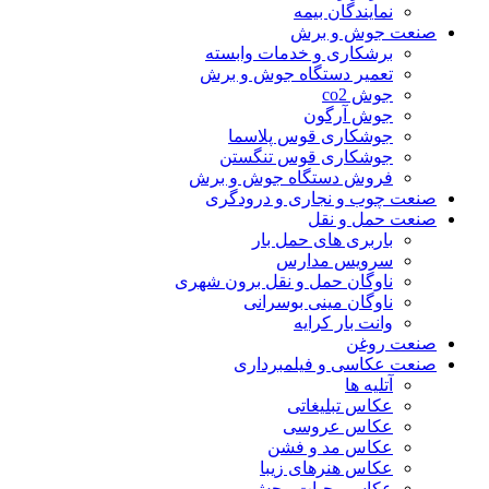
نمایندگان بیمه
صنعت جوش و برش
برشکاری و خدمات وابسته
تعمیر دستگاه جوش و برش
جوش co2
جوش آرگون
جوشکاری قوس پلاسما
جوشکاری قوس تنگستن
فروش دستگاه جوش و برش
صنعت چوب و نجاری و درودگری
صنعت حمل و نقل
باربری های حمل بار
سرویس مدارس
ناوگان حمل و نقل برون شهری
ناوگان مینی بوسرانی
وانت بار کرایه
صنعت روغن
صنعت عکاسی و فیلمبرداری
آتلیه ها
عکاس تبلیغاتی
عکاس عروسی
عکاس مد و فشن
عکاس هنرهای زیبا
عکاسی حیات وحش