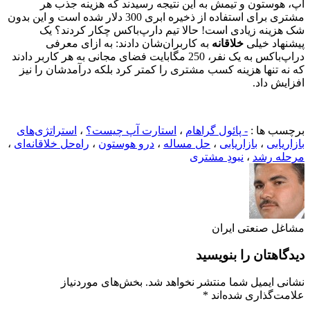
آپ، هوستون و تیمش به این نتیجه رسیدند که هزینه جذب هر
مشتری برای استفاده از ذخیره ابری 300 دلار شده است و این بدون
شک هزینه زیادی است! حالا تیم دارپ‌باکس چکار کردند؟ یک
پیشنهاد خیلی
خلاقانه
به کاربران‌شان دادند: به ازای معرفی
دراپ‌باکس به یک نفر، 250 مگابایت فضای مجانی به هر کاربر دادند
که نه تنها هزینه کسب مشتری را کمتر کرد بلکه درآمدشان را نیز
افزایش داد.
برچسب ها :
- پائول گراهام
،
استارت آپ چیست؟
،
استراتژی‌های
بازاریابی
،
بازاریابی
،
حل مساله
،
درو هوستون
،
راه‌حل خلاقانه‌ای
،
مرحله رشد
،
نبودِ مشتری
مشاغل صنعتی ایران
دیدگاهتان را بنویسید
نشانی ایمیل شما منتشر نخواهد شد.
بخش‌های موردنیاز
علامت‌گذاری شده‌اند
*