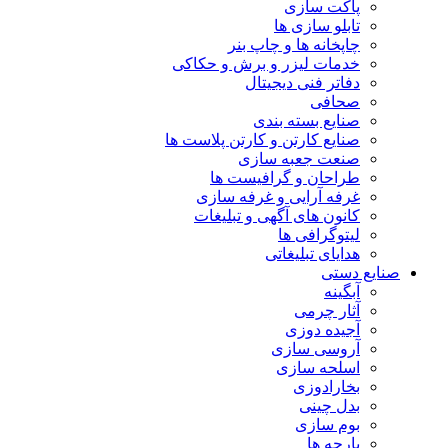
پاکت سازی
تابلو سازی ها
چاپخانه ها و چاپ بنر
خدمات لیزر و برش و حکاکی
دفاتر فنی دیجیتال
صحافی
صنایع بسته بندی
صنایع کارتن و کارتن پلاست ها
صنعت جعبه سازی
طراحان و گرافیست ها
غرفه آرایی و غرفه سازی
کانون های آگهی و تبلیغات
لیتوگرافی ها
هدایای تبلیغاتی
صنایع دستی
آبگینه
آثار چرمی
آجیده دوزی
آروسی سازی
اسلحه سازی
بخارادوزی
بدل چینی
بوم سازی
پارچه ها