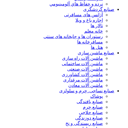
نرده و حفاظ هاي آلومينيومي
صنایع گردشگری
آژانس های مسافرتی
اجاره باغ و ویلا
تالار ها
خانه معلم
رستوران ها و چایخانه های سنتی
مسافرخانه ها
هتل ها
صنایع ماشین سازی
ماشین آلات راه سازی
ماشین آلات ساختمانی
ماشین آلات صنعتی
ماشین آلات کشاورزی
ماشین آلات مرغداری
ماشین آلات معادن
صنایع نساجی. چرم و سلولزی
پوشاک
صنایع بافندگی
صنایع چرم
صنایع حلاجی
صنایع دوزندگی
صنایع ریسندگی و نخ