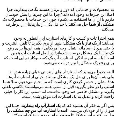
به محصولات و خدماتی که دور و برتان هستند نگاهی بیندازید. چرا
اصلا این چیزها به وجود آمده‌اند؟ چرا ما این چیزها را پیش خودمان
داریم یا از آن ها استفاده می‌کنیم؟ چون این خدمات یا محصولات یک
مشکلی از شما حل می‌کنند
یا حداقل یکی از نیازهایتان را برطرف
می‌کنند.
همه اختراعات و کسب و کارهای استارت آپی اینطور به وجود
می‌آیند:
از یک نیاز یا یک مشکل!
شما از برق بگیرید تا تلفن، اینترنت و
یا حتی پی‌پال (سامانه انتقال وجه آمریکایی)! همه این‌ها برای رفع
یک نیاز یا یک مشکل درست شده‌اند! در اصل استارت آپ همین
است! بله به این سادگی. استارت آپ یک کسب‌و‌کار نوپایی است که
برای رفع یک مشکل یا نیاز درست می‌شود.
البته جدیدا می‌بینید که استارتاپ‌های اینترنتی خیلی زیاده شده‌اند
ولی همه آن‌ها برای حل یک مشکل نیستند. خیلی از استارت آپ‌ها
هدف‌شان راحت‌تر کردن کاری است که ما انجام می‌دهیم. مثلا شما
اسنپ را در نظر بگیرید: قبل از اسنپ همه می‌توانستند تاکسی تلفنی
بگیرند و مشکل خاصی هم وجود نداشت. اما اسنپ این کار را خیلی
راحت کرده و تبدیل به یک استارت آپ موفق شده است.
پس اگر به فکر آن هستید که که
یک استار‌آپ راه بیندازید
، حتما این
سوال را از خودتان بپرسید: “
ایده یا استارت آپ من چه مشکلی را
حل می‌کند و این مشکل تا چه حد برای مردم دردناک است؟
”