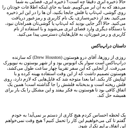
حالا ذخیره ابری دقیقا چه است؟ ذخیره ابری، فضایی به شما
می‌دهد که به آن ابر می‌گوییم. شما به جای اینکه اطلاعات خودتان را
روی گوشی، لپ‌تاپ یا فلش جابجا بکنید، آن ها را در این ابر ذخیره
می‌کنید. بعد از ذخیره‌سازی، یک نام کاربری و رمزعبور دریافت
می‌کنید. حالا اگر جایی بودید که لپ‌تاپ یا گوشی‌تان همراه‌تان نبود،
با دستگاه دیگری وارد فضای ابری می‌شوید و با استفاده از نام
کاربری و رمزعبورتان، به فایل‌هایتان دسترسی پیدا می‌کنید.
داستان دراپ‌باکس
روزی از روزها، آقای درو هوستون (Drew Houston) که سازنده
دراپ‌باکس است سوار یک اتوبوس بود و از شهر بوستون به نیویورک
می‌رفت. از آنجایی که این سفر تقریبا چهار ساعت طول می‌کشد،
هوستون تصمیم داشت که از این وقت استفاده بهینه کرده و با
لپتاپش کار بکند. اما بعدا متوجه شد که فایل‌هایی که لازم دارد، روی
فلش ریخته است و بدبختانه فلشش را جا گذاشته است! همین یک
اتفاق کافی بود تا هوستون به فکر بیفتد و این مشکل را یک بار برای
همیشه حل کند.
یک لحظه احساس کردم هیچ کاری از دستم بر نمی‌آید! به خودم
گفتم تا کی می‌خواهیم این کار را تحمل کنیم؟ هیچ وقت نمی‌خواهم
این اتفاق برایم تکرار شود.