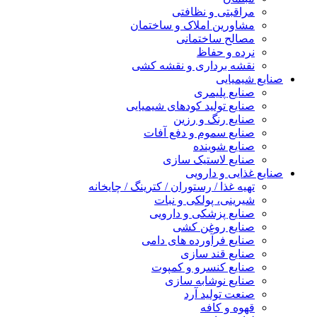
مراقبتی و نظافتی
مشاورین املاک و ساختمان
مصالح ساختمانی
نرده و حفاظ
نقشه برداری و نقشه کشی
صنایع شیمیایی
صنایع پلیمری
صنایع تولید کودهای شیمیایی
صنایع رنگ و رزین
صنایع سموم و دفع آفات
صنایع شوینده
صنایع لاستیک سازی
صنایع غذایی و دارویی
تهیه غذا / رستوران / کترینگ / چایخانه
شیرینی، پولکی و نبات
صنایع پزشکی و دارویی
صنایع روغن کشی
صنایع فرآورده های دامی
صنایع قند سازی
صنایع کنسرو و کمپوت
صنایع نوشابه سازی
صنعت تولید آرد
قهوه و کافه