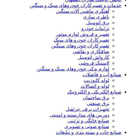
خدمات و تعمیرکاران خودروهای سبک و سنگین
آهنگری ماشین آلات سنگین
باطری سازی
برق اتومبیل
تزئینات خودرو
تعمیر و فروش لوازم موتور
تعمیرکاران خودرو های سبک
تعمیرکاران خودروهای سنگین
صافکاری و نقاشی
کارواش اتومبیل
لاستیک فروشی
لوازم یدکی خودروهای سبک و سنگین
صنایع آب و فاضلاب
لوله کاپوزیت
لوله و اتصالات
صنایع الکتریکی و الکترونیک
برق ساختمان
برق صنعتی
تجهیزات برقی جرثقیل
دوربین های مداربسته و امنیتی
صنایع خانگی و تزئینی
صنایع صوتی و تصویری
صنایع چاپ و بسته بندی و تبلیغات