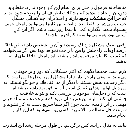
متاسافانه فرمول راحتی برای انجام این کار وجود ندارد. فقط باید
ذهن‌تان را عادت بدهید که مشکلات اطراف‌تان را متوجه شود، بداند
که
چرا این مشکلات وجود دارند
و اصلا برای چه کسانی مشکل
حساب می‌شوند. فقط بعد از انجام این کارها می‌توانید راه‌حل خوبی
پیشنهاد بدهید. بگذارید کمی با شما روراست باشم. اگر این کارِ
آسانی بود، همه می‌توانستند کارآفرین باشند!
وقتی به یک مشکل دردناک رسیدید و آن را تشخیص دادید، تقریبا 90
درصد اوقات راه‌حلش واضح یا راحت نخواهد بود! پس اگر می‌خواهید
که کسب‌و‌کارتان موفق و پایدار باشد، باید راه‌حل خلاقانه‌ای ارائه
بدهید.
لازم است همینجا بگویم که اکثر مشکلاتی که دور و بر خودتان
می‌بینید به نوعی راه‌حل دارند اما مشکل این راه‌حل ها این است که
دیگر رضایت بخش نیستند یا دیگر از مد افتاده‌اند و جوابگو نیستند. به
این دلیل اولین هدفی که یک استار آپ موفق باید داشته باشد این
است که راه‌حل‌های موجود را بررسی بکند و بتواند خلاقیت را
چاشنی آن بکند. البته این هم یادتان نرود که سرعت هم مساله خیلی
مهمی در این زمینه است. چون اگر شما سریع دست به کار نشوید و
سرعت حل مساله را بالا نبرید، کسی پیدا می‌شود که این کار را
انجام بدهد.
بیایید به مثال دراپ‌باکس برگردیم. در طول مرحله رشد این استارت