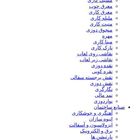
مشبک کاری
معرق چوب
معرق کاری
مليله کاری
منبت کاری
منجوق دوزی
مهره
مینا کاری
نازک کاری
نقاشی روی لعاب
نقاشی زیر لعاب
نقده دوزی
نقره کوبی
نقش برجسته سفالی
نقش دوزی
نگارگری
نمد مالی
نواردوزی
صنایع ساختمان
آهنگری و جوشکاری
انبوه سازان
ایزولاسیون و آسفالت
برق و الکترونیک
پارتیشن ها