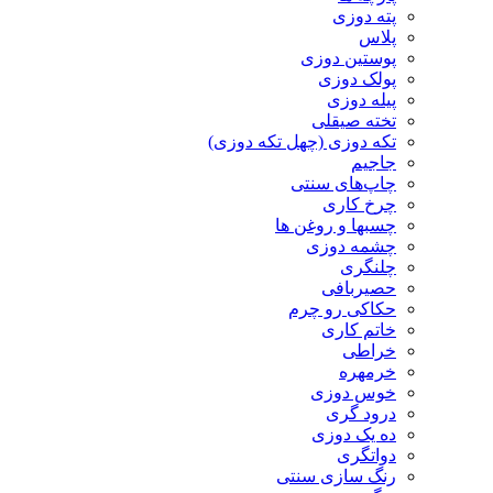
پته دوزی
پلاس
پوستین دوزی
پولک دوزی
پیله دوزی
تخته صیقلی
تکه دوزی (چهل تکه دوزی)
جاجیم
چاپ‌های سنتی
چرخ کاری
چسبها و روغن ها
چشمه دوزی
چلنگری
حصیربافی
حکاکی رو چرم
خاتم کاری
خراطی
خرمهره
خوس دوزی
درود گری
ده یک دوزی
دواتگری
رنگ سازی سنتی