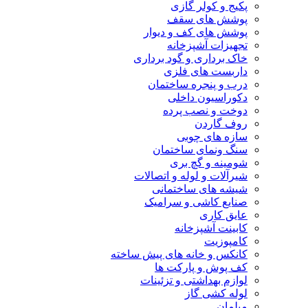
پکیج و کولر گازی
پوشش های سقف
پوشش های کف و دیوار
تجهیزات آشپزخانه
خاک برداری و گود برداری
داربست های فلزی
درب و پنجره ساختمان
دکوراسیون داخلی
دوخت و نصب پرده
روف گاردن
سازه های چوبی
سنگ ونمای ساختمان
شومینه و گچ بری
شیرآلات و لوله و اتصالات
شیشه های ساختمانی
صنایع کاشی و سرامیک
عایق کاری
کابینت آشپزخانه
کامپوزیت
کانکس و خانه های پیش ساخته
کف پوش و پارکت ها
لوازم بهداشتی و تزئینات
لوله کشی گاز
مبلمان