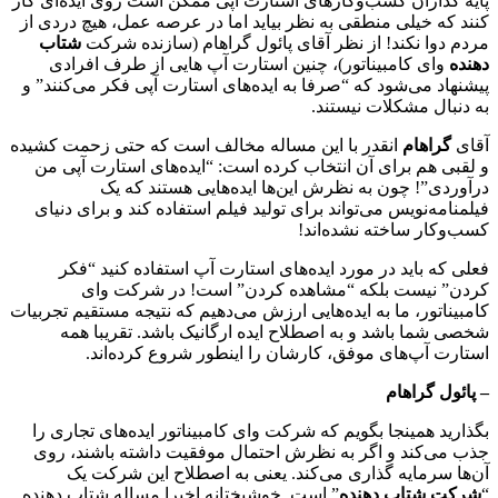
پایه گذاران کسب‌و‌کارهای استارت آپی ممکن است روی ایده‌ای کار
کنند که خیلی منطقی به نظر بیاید اما در عرصه عمل، هیچ دردی از
مردم دوا نکند! از نظر آقای پائول گراهام (سازنده شرکت
شتاب
دهنده
وای کامبیناتور)، چنین استارت آپ هایی از طرف افرادی
پیشنهاد می‌شود که “صرفا به ایده‌های استارت آپی فکر می‌کنند” و
به دنبال مشکلات نیستند.
آقای
گراهام
انقدر با این مساله مخالف است که حتی زحمت کشیده
و لقبی هم برای آن انتخاب کرده است: “ایده‌های استارت آپی من
درآوردی”! چون به نظرش این‌ها ایده‌هایی هستند که یک
فیلمنامه‌نویس می‌تواند برای تولید فیلم استفاده کند و برای دنیای
کسب‌و‌کار ساخته نشده‌اند!
فعلی که باید در مورد ایده‌های استارت آپ استفاده کنید “فکر
کردن” نیست بلکه “مشاهده کردن” است! در شرکت وای
کامبیناتور، ما به ایده‌هایی ارزش می‌دهیم که نتیجه مستقیم تجربیات
شخصی شما باشد و به اصطلاح ایده ارگانیک باشد. تقریبا همه
استارت آپ‌های موفق، کارشان را اینطور شروع کرده‌اند.
– پائول گراهام
بگذارید همینجا بگویم که شرکت وای کامبیناتور ایده‌های تجاری را
جذب می‌کند و اگر به نظرش احتمال موفقیت داشته باشند، روی
آن‌ها سرمایه گذاری می‌کند. یعنی به اصطلاح این شرکت یک
“
شرکت شتاب دهنده
” است. خوشبختانه اخیرا مساله شتاب دهنده