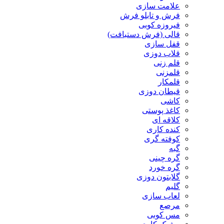
علامت سازی
فرش و تابلو فرش
فیروزه کوبی
قالی (فرش دستبافت)
قفل سازی
قلاب دوزی
قلم زنی
قلمزنی
قلمکار
قیطان دوزی
کاشی
کاغذ پوستی
کلاقه ای
کنده کاری
کوفته گری
گبه
گره چینی
گره خورد
گلابتون دوزی
گلیم
لعاب سازی
مرصع
مس کوبی