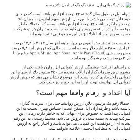
سهام اپل در طول سال گذشته ۳۲ درصد افزایش یافته است که در جای
خود قابل توجه می باشد. با این حال، ارزش سهم آمازون به میزان ۷۵
درصد و مایکروسافت ۴۶ درصد افزایش یافته است، که احتمالا بخاطر
موفقیت آنها در ارائه سرویسهای کلود بوده است. مدیران هر دو شرکت،
جس بیسوس و ساتیا نادلا نیز در این موضوع بی تاثیر نبوده اند.
بد نیست بدانید فروش آیفون در چهار ماهه آخر سال ۲۰۱۳ با ۱۴٫۴ درصد
افزایش به ۳۸ میلیارد دلار رسیده است، در حالی که فروش آیپد ۵٫۸ درصد
و سرویس های (Apple Music، App Store، Apple Pay، iCloud و غیره) با
۳۰٫۵ درصد رشد، چشمگیر بوده است.
در راستای افزایش چشمگیر ارزش کمپانی اپل، وارن بافت یکی از
مشهورترین سرمایه‌گذاران ایالات متحده نیز ۲۵۰ میلیون دلار از سهام این
کمپانی را خریداری کرده است. این موضوع نشان می دهد که جهش ارزش
کمپانی اپل توانسته توجه او را به این حوزه نیز جلب کند.
آیا اعداد و ارقام واقعا مهم است؟
احتمالا رقم یک تریلیون دلار، ارزش روانشناختی برای سرمایه گذاران
داشته باشد و طرفداران اپل ممکن است احساس بهتری نسبت به این
کمپانی پیدا کنند. به خصوص برای آنهایی که به خاطر دارند زمانی این
شرکت تهدید به بسته شدن یا فروش می شد. مسلما رسیدن به این رقم
نشانه ای از موفقیت این کمپانی می تواند باشد و اخبار راجع به ارزش
کمپانی اپل به مطالب اینچنینی خلاصه نخواهد شد.
برچسب ها :
اپل
،
ارزش سهام اپل
،
ارزش کمپانی اپل
،
ارزش کمپانی اپل