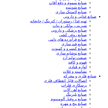
صنایع سموم و دفع آفات
صنایع شوینده
صنایع لاستیک سازی
صنایع غذایی و دارویی
تهیه غذا / رستوران / کترینگ / چایخانه
شیرینی، پولکی و نبات
صنایع پزشکی و دارویی
صنایع روغن کشی
صنایع فرآورده های دامی
صنایع قند سازی
صنایع کنسرو و کمپوت
صنایع نوشابه سازی
صنعت تولید آرد
قهوه و کافه
لوازم قنادی
نشاسته و غلات
صنایع فلزی و محرکه
اتصالات قابل انعطاف فلزی
پرسکاری فلزات
صنایع آهن آلات
صنایع بلبرینگ
صنایع پروفیل آلومینیوم
صنایع پیچ و مهره