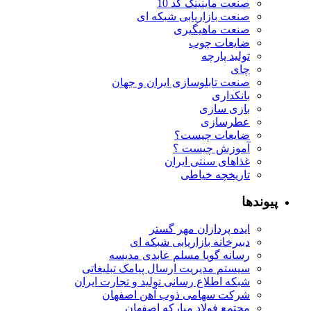
صنعت ماینینگ کد 10
صنعت بازاریابی شبکه ای
صنعت ماهیگیری
ضایعات چوب
تولید پارچه
چای
صنعت تابلوسازی ایران و جهان
بانکداری
بازی سازی
عطرسازی
ضایعات چیست؟
آموزش چیست ؟
غذاهای سنتی ایران
تاریخچه خیاطی
پیوندها
ایده پردازان مهر گستر
دبیرخانه بازاریابی شبکه ای
رسانه گویا مسلم عابدی مدیسه
سیستم مدیریت ارسال پیامک تبلیغاتی
شبکه اطلاع رسانی تولید و تجارت ایران
شرکت سهامی ذوب آهن اصفهان
مجتمع فولاد مبارکه اصفهان