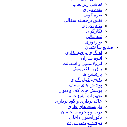
نقاشی زیر لعاب
نقده دوزی
نقره کوبی
نقش برجسته سفالی
نقش دوزی
نگارگری
نمد مالی
نواردوزی
صنایع ساختمان
آهنگری و جوشکاری
انبوه سازان
ایزولاسیون و آسفالت
برق و الکترونیک
پارتیشن ها
پکیج و کولر گازی
پوشش های سقف
پوشش های کف و دیوار
تجهیزات آشپزخانه
خاک برداری و گود برداری
داربست های فلزی
درب و پنجره ساختمان
دکوراسیون داخلی
دوخت و نصب پرده