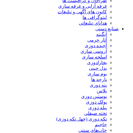
طراحان و گرافیست ها
غرفه آرایی و غرفه سازی
کانون های آگهی و تبلیغات
لیتوگرافی ها
هدایای تبلیغاتی
صنایع دستی
آبگینه
آثار چرمی
آجیده دوزی
آروسی سازی
اسلحه سازی
بخارادوزی
بدل چینی
بوم سازی
پارچه ها
پته دوزی
پلاس
پوستین دوزی
پولک دوزی
پیله دوزی
تخته صیقلی
تکه دوزی (چهل تکه دوزی)
جاجیم
چاپ‌های سنتی