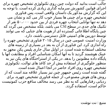
جالب است بدانید که دولت چین روی تکنولوژی تشخیص چهره برای
اجرای قوانین کشورش سرمایه گذاری زیادی کرده است. با توجه به
این که گزارش مذکور یک داستان واقعی است، پس فناوری
تشخیص چهره برای چینی ها بسیار خوب کار می کند و نشان می
دهد نه تنها توانایی انتخاب چهره فردی از بین حدود ۵۰،۰۰۰ نفر از
تکنیک های جدی در سطح CSI می باشد، بلکه مشخص می گردد که
چین پایگاه اطلاعاتی گسترده ای از هویت های جنایی که می توانند
توسط دوربین های امنیتی قابل دسترسی باشند، دارد.
وزارت امنیت عمومی چین در سال ۲۰۱۵ فناوری تشخیص چهره را
راه اندازی کرد. این فناوری از آن به بعد در بسیاری از زمینه های
مختلف استفاده شده است. در اوایل سال جاری پلیس پکن مجهز به
عینک هوشمند گردید تا به آنها امکان شناسایی افراد و مطابقت آنها با
پایگاه داده مظنونین را بدهد. در یکی از استراحتگاه های پکن نیز به
منظور جلوگیری از استفاده بیش از حد کاغذ های توالت، تکنولوژی
تشخیص چهره روی افراد حاضر در آنجا اعمال شده است.
گفته شده است رئیس جمهور چین نیز بسیار علاقه مند است که از
روش های هوش مصنوعی، از جمله فناوری تشخیص چهره، برای
ردیابی رفتارهایی که به نظر می رسد مخالف منافع حزب کمونیست
حاکم است، استفاده گردد.
منبع : نت نوشت