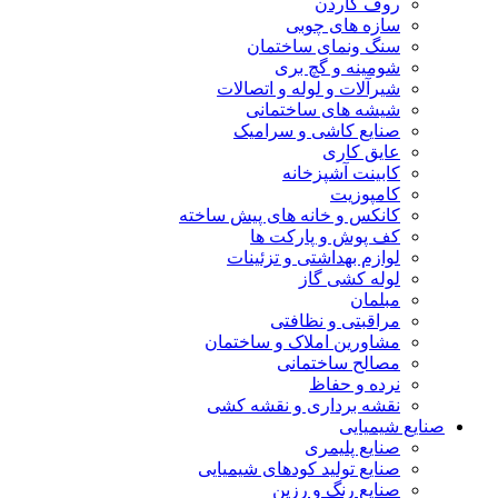
روف گاردن
سازه های چوبی
سنگ ونمای ساختمان
شومینه و گچ بری
شیرآلات و لوله و اتصالات
شیشه های ساختمانی
صنایع کاشی و سرامیک
عایق کاری
کابینت آشپزخانه
کامپوزیت
کانکس و خانه های پیش ساخته
کف پوش و پارکت ها
لوازم بهداشتی و تزئینات
لوله کشی گاز
مبلمان
مراقبتی و نظافتی
مشاورین املاک و ساختمان
مصالح ساختمانی
نرده و حفاظ
نقشه برداری و نقشه کشی
صنایع شیمیایی
صنایع پلیمری
صنایع تولید کودهای شیمیایی
صنایع رنگ و رزین