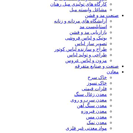
کارگاه های تولیدی مبل رهنان
مشاغل وابسته مبل
صنعت مد و فشن
آرایشگاه های مردانه و زنانه
استایلیست مد
بازاریابی مد و فشن
بوتیک و لباس فروشی
تصویر ساز لباس
طراح و سازنده لباس کوتور
طراحی و تولید لباس
مزون و لباس عروس
صنعت و صنایع متفرقه
معادن
خاک سرخ
خاک نسوز
فلزات قیمتی
معدن زغال سنگ
معدن سرب و روی
معدن سنگ آهن
معدن فیروزه
معدن مس
معدن نمک
مواد معدنی غیر فلزی