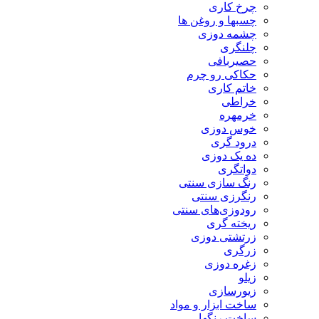
چرخ کاری
چسبها و روغن ها
چشمه دوزی
چلنگری
حصیربافی
حکاکی رو چرم
خاتم کاری
خراطی
خرمهره
خوس دوزی
درود گری
ده یک دوزی
دواتگری
رنگ سازی سنتی
رنگرزی سنتی
رودوزی‌های سنتی
ریخته گری
زرتشتی دوزی
زرگری
زغره دوزی
زیلو
زیورسازی
ساخت ابزار و مواد
ساخت رنگها