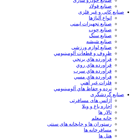
صنایع خودرو سازی
صنایع فولاد
صنایع کانی و غیر فلزی
انواع آلياژها
صنایع تجهیزات ایمنی
صنایع چوب
صنایع سنگ
صنایع شیشه
صنایع لوازم ورزشی
ظروف و قطعات آلومينيومي
فرآورده هاي برنجي
فرآورده هاي روي
فرآورده هاي سرب
فرآورده هاي مسي
فلزات غير آهني
نرده و حفاظ هاي آلومينيومي
صنایع گردشگری
آژانس های مسافرتی
اجاره باغ و ویلا
تالار ها
خانه معلم
رستوران ها و چایخانه های سنتی
مسافرخانه ها
هتل ها