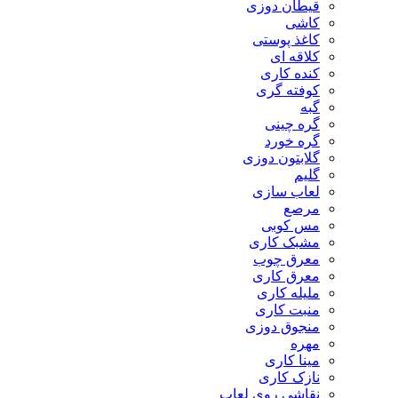
قیطان دوزی
کاشی
کاغذ پوستی
کلاقه ای
کنده کاری
کوفته گری
گبه
گره چینی
گره خورد
گلابتون دوزی
گلیم
لعاب سازی
مرصع
مس کوبی
مشبک کاری
معرق چوب
معرق کاری
مليله کاری
منبت کاری
منجوق دوزی
مهره
مینا کاری
نازک کاری
نقاشی روی لعاب