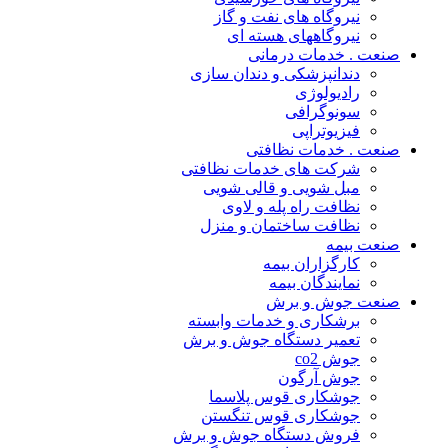
نیروگاه های نفت و گاز
نیروگاههای هسته ای
صنعت . خدمات درمانی
دندانپزشکی و دندان سازی
رادیولوژی
سونوگرافی
فیزیوتراپی
صنعت . خدمات نظافتی
شرکت های خدمات نظافتی
مبل شویی و قالی شویی
نظافت راه پله و لاوی
نظافت ساختمان و منزل
صنعت بیمه
کارگزاران بیمه
نمایندگان بیمه
صنعت جوش و برش
برشکاری و خدمات وابسته
تعمیر دستگاه جوش و برش
جوش co2
جوش آرگون
جوشکاری قوس پلاسما
جوشکاری قوس تنگستن
فروش دستگاه جوش و برش