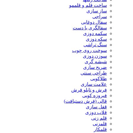
ساخت قلم و قلممو
ساز سازی
سراجی
سفال دوغابی
سفالگری با دست
سکمه دوزی
سکه دوزی
سنگ تراشی
سوخت روی چوب
سوزن دوزی
شیشه گری
ضریح سازی
طراحی سنتی
طلاکوبی
علامت سازی
فرش و تابلو فرش
فیروزه کوبی
قالی (فرش دستبافت)
قفل سازی
قلاب دوزی
قلم زنی
قلمزنی
قلمکار