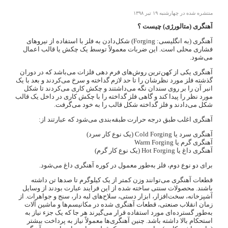
منتشره شده در چهارشنبه ۱۹ تیر ۱۳۹۸
آهنگری (متالورژی) چیست ؟
آهنگری (به انگلیسی: Forging) شکل‌دادن به فلز با استفاده از نیروهای
فشاری محلی است. این ضربات معمولاً توسط یک چکش یا قالب اعمال
می‌شود.
آهنگری یکی از کهن‌ترین روش‌های فرم دهی فلزات می‌باشد که در دوران
گذشته فلز مورد نظرشان را تا حد لازم گداخته و سرخ می‌کردند و بعد با یک
انبر آن را بر روی سندان نگه می‌داشتند و چکش کاری می‌کردند تا شکل
مورد نظر را پیدا کند و گاهی فلز گداخته را با چکش کاری در داخل یک قالب
شکل می‌دادند و فلز گداخته شکل قالب را به خود می‌گرفت.
آهنگری اغلب طبق درجه حرارت طبقه‌بندی می‌شود که عبارتند از:
آهنگری سرد یا Cold Forging (یک نوع کار سرد)
آهنگری گرم یا Warm Forging
آهنگری داغ یا Hot Forging (یک نوع کار گرم)
برای دو نوع دوم، فلز به‌طور معمول در کوره آهنگری داغ می‌شود.
قطعات آهنگری می‌توانند وزن کمتر از یک کیلوگرم تا صدها تن داشته
باشند. محصولات سنتی ساخته شده از این فرایند عبارت بودند از وسایل
آشپزخانه، سخت‌افزار، ابزار دستی، سلاح‌های لبه دار، سنج و جواهرات. از
زمان انقلاب صنعتی، قطعات آهنگری شده در مکانیسم‌ها و ماشین آلات
به‌طور گسترده‌ای مورد استفاده قرار می‌گیرند هر جا که یک جزء نیاز به
استحکام بالا داشته باشد. چنین آهنگری‌ها معمولاً نیاز به پرداخت بیشتر