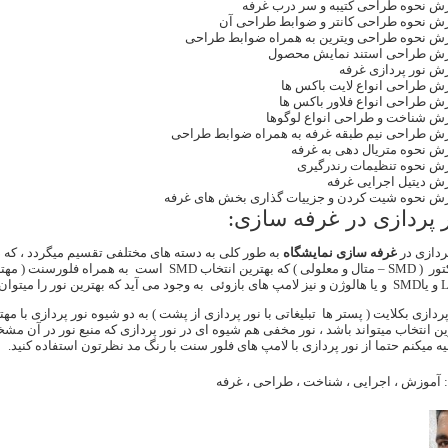
ش نحوه طراحی کتیبه و سر درب غرفه
ش نحوه طراحی کانتر و ضوابط طراحی آن
ش نحوه طراحی ویترین به همراه ضوابط طراحی
ش طراحی استند نمایش محصول
زش
نور پردازی غرفه
ش طراحی انواع لایت باکس ها
ش طراحی انواع فلاور باکس ها
ش شناخت و طراحی انواع لوگوها
ش طراحی نیم طبقه غرفه به همراه ضوابط طراحی
ش نحوه متریال دهی به غرفه
ش نحوه تنظیمات رندرگیری
ش دیتیل اجرایی غرفه
زش
نحوه شیت کردن
و جزییات گذاری بخش های غرفه
 پردازی در غرفه سازی:
ردازی در
غرفه سازی نمایشگاه
به طور کلی به دسته های مختلفی تقسیم میگردد ، که 
پرژکتور ( SMD – متال و معلولی ) که بهترین انتخ
ین انتخاب میتواند باشد ، نور مخفی هم شیوه ای در نور پردازی که منبع نور در آن م
ه میکنم حتما از نور پردازی با لامپ های فلور سنت با رنگ مد نظرتون استفاده کنید.
:
آموزش
،
اجرایی
،
شناخت
،
طراحی
،
غرفه