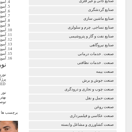
صنایع کانی و غیر فلزی
آموز
آموز
صنایع گردشگری
آموز
آموز
صنایع ماشین سازی
آمو
آموز
صنایع نساجی. چرم و سلولزی
آموز
آموز
صنایع نفت و گاز و پتروشیمی
آموز
آموز
صنایع نیروگاهی
آموز
آموز
صنعت . خدمات درمانی
آمو
صنعت . خدمات نظافتی
نور
صنعت بیمه
نورپ
صنعت جوش و برش
LED و یاSMD و یا هالوژن و نیز لامپ های بازوئی به وجود می آید که بهترین نور را میتوان از SMD ( سقفی یا دیواری ) دریافت نمود .
صنعت چوب و نجاری و درودگری
بهتر
صنعت حمل و نقل
توصی
صنعت روغن
برچسب ها 
صنعت عکاسی و فیلمبرداری
صنعت کشاورزی و مشاغل وابسته