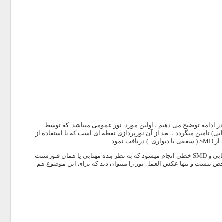
در ادامه توضیح می دهیم ، اولین مورد نور عمومی میباشد که توسط
اب SMD است به همراه فلورسنت ( مهتابی) تامین میگردد ، بعد از آن نورپردازی نقطه ای است که با استفاده از
نور پردازی بکلایت ( پستر ها تبلیغاتی با نور پردازی از پشت ) به دو شیوه نور پردازی با مهتابی و SMD خطی انجام میشود که به نظر بنده مهتابی یا همان فلورسنت
شخص نیست و تنها عکس العمل نور را میتوان دید که برای این موضوع هم