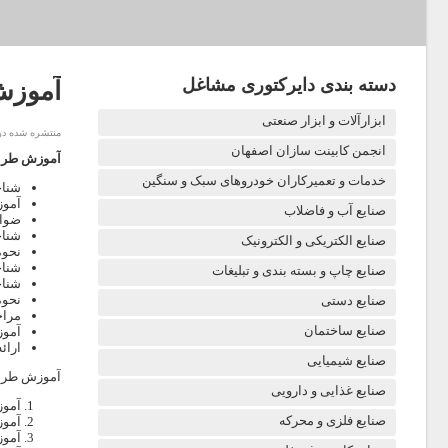
دسته بندی دایرکتوری مشاغل
آموزش
ابزارآلات و ابزار صنعتی
منتشره شده در چهارشن
انجمن کابینت سازان اصفهان
آموزش طرا
خدمات و تعمیرکاران خودروهای سبک و سنگین
شناخ
آمو
صنایع آب و فاضلاب
ضواب
شناخ
صنایع الکتریکی و الکترونیک
نحوه
شناخ
صنایع چاپ و بسته بندی و تبلیغات
شناخ
نحوه
صنایع دستی
مراح
صنایع ساختمان
آموز
ارائه ۱۰ طرح فوق حرفه ای با تنظیمات کامل رندر گیری و به همراه نور پردازی تجهیزات,م
صنایع شیمیایی
آموزش طراح
صنایع غذایی و دارویی
آموز
صنایع فلزی و محرکه
آموز
آمو