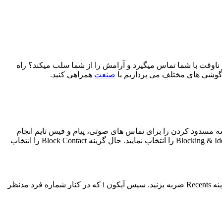
 ناوقت با شما تماس میگیرد و آرامش را از شما سلب میکند؟ راه
ر گوشی های مختلف می پردازیم با
صنعت
همراهی کنید.
 است. اگر از نسخه ios 7 یا بالاتر استفاده میکنید، میتوانید پروسه مسدود کردن را برای تماس های صوتی، پیام و فیس تایم انجام
دهید. ابتدا به بخش Settings مراجعه کنید. سپس بر روی گزینه Phone و پس از آن Select Calls ضربه بزنید. در پنجره باز شده گزینه Blocking & Identification را انتخاب نمایید. حال گزینه Block Contact را انتخاب
اگر شماره ای که قصد مسدود کردن آن را دارید، جزء مخاطبان شما نیست راه دیگری وجود دارد. به بخش تماس مراجعه کرده و بر روی گزینه Recents ضربه بزنید. سپس آیکون i که در کنار شماره فرد مدنظر