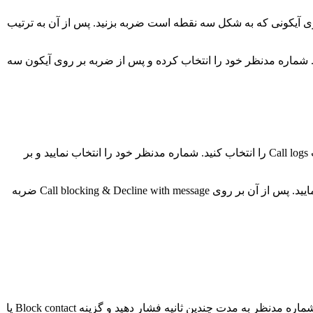
روی آیکونی که به شکل سه نقطه است ضربه بزنید. پس از آن به ترتیب
 بخش تماس های اخیر مسدود کنید. به بخش تماس ها مراجعه کنید و گزینه Recents را انتخاب نمایید. شماره مدنظر خود را انتخاب کرده و پس از ضربه بر روی آیکون سه
در مقایسه با سایر تولیدکنندگان، الجی فرایند مسدود کردن تماس دریافتی را کمی آسان تر کرده است. به بخش تماس ها مراجعه کرده و تب Call logs را انتخاب کنید. شماره مدنظر خود را انتخاب نمایید و بر
اگر قصد دارید شماره ای را از بلک لیست خود خارج کنید به بخش تماس ها بروید و با ضربه بر روی آیکون سه نقطه تب Call logs را انتخاب نمایید. پس از آن بر روی Call blocking & Decline with message ضربه
اگر قصد مسدود کردن شماره ای در گوشی HTC را دارید، به بخش تماس مراجعه کرده و به تب Call history بروید. انگشتان خود را بر روی شماره مدنظر به مدت چندین ثانیه فشار دهید و گزینه Block contact یا