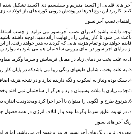
آجر های قلیایی از اکسید منیزیم و سیلیسیم دی اکسید تشکیل شده ان
کنند. کاربرد این نوع آجرها در پوشش درونی کوره های باز فولاد سا
راهنمای نصب آجر نسوز
توجه داشته باشید که برای نصب آجرنسوز می توانید از چسب استفاد
باعث می شود تا کار زیبایی را در نهایت ارائه دهید. توجه داشته باش
فایده خواهد بود و تمام هزینه هایی که کردید به هدر خواهد رفت. از 
از مزایای آجرنسوز در نمای بیرونی ساختمان هم می شود به موارد زیر
1. به علت پخت در دمای زیاد در مقابل فرسایش و سرما وگرما مقاوم می باشد.
3. به علت پخت ، شامل طیفهای رنگی زیبا می باشدکه در پایان کار زیبایی نما صد چندان می شود.
4. سبک بوده ونیاز به اسکوب و نگه دارنده ندارد و در نتیجه هزینه اضافی برای مشتری ندارد.
5.جذب زیادی با ملات وسیمان دارد و هرگز از ساختمان نمی افتد وخطرسقوط مصالح صفراست.
6. هرنوع طرح و الگویی را میتوان با آجر اجرا کرد ومحدودیت اندازه در محل نصب ندارد.
7. در نهایت عایق سرما وگرما بوده و از اتلاف انرژی در همه فصول جلوگیری می کند.
رنگ آجر های نسوز
معروف ترین رنگ های آجر نسوز قرمز و قهوه ای می باشد، اما فراموش