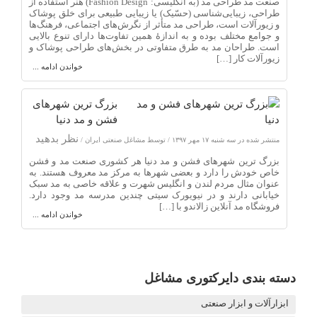
صنعت مد طراحی مد (به انگلیسی: Fashion Design) هنر استفاده از
طراحی، زیبایی‌شناسی (حسّیک) یا زیبایی طبیعی برای خلق پوشاک
و زیورآلات است، طراحی مد متأثر از نگرش‌های اجتماعی، فرهنگ‌ها
و جوامع مختلف بوده و به اندازهٔ همین تفاوت‌ها دارای تنوع بالایی
است. طراحان مد به طرق متفاوتی در بخش‌های طراحی پوشاک و
زیورآلات کار […]
خواندن ادامه ...
بزرگ ترین شهرهای
فشن و مد دنیا
نظر بدهید
منتشر شده در سه شنبه ۱۷ مهر ۱۳۹۷ / توسط مشاغل صنعتی ایران /
بزرگ ترین شهرهای فشن و مد دنیا هر کشوری صنعت مد و فشن
خاص خودش را دارد و بعضی شهرها به مرکز مد معروف هستند. به
عنوان مثال مردم لندن و انگلیس شهرت و علاقه خاصی به مد سبک
خیابانی دارند و در نیویورک سیتی چندین مدرسه مد وجود دارد.
فروشگاه مد آنلاین زالاندو با […]
خواندن ادامه ...
دسته بندی دایرکتوری مشاغل
ابزارآلات و ابزار صنعتی