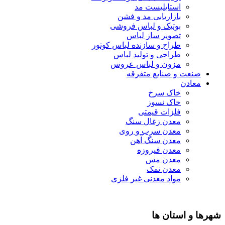
استایلیست مد
بازاریابی مد و فشن
بوتیک و لباس فروشی
تصویر ساز لباس
طراح و سازنده لباس کوتور
طراحی و تولید لباس
مزون و لباس عروس
صنعت و صنایع متفرقه
معادن
خاک سرخ
خاک نسوز
فلزات قیمتی
معدن زغال سنگ
معدن سرب و روی
معدن سنگ آهن
معدن فیروزه
معدن مس
معدن نمک
مواد معدنی غیر فلزی
شهرها و استان ها