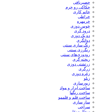
حصیربافی
حکاکی رو چرم
خاتم کاری
خراطی
خرمهره
خوس دوزی
درود گری
ده یک دوزی
دواتگری
رنگ سازی سنتی
رنگرزی سنتی
رودوزی‌های سنتی
ریخته گری
زرتشتی دوزی
زرگری
زغره دوزی
زیلو
زیورسازی
ساخت ابزار و مواد
ساخت رنگها
ساخت قلم و قلممو
ساز سازی
سراجی
سفال دوغابی