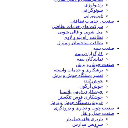
رادیولوژی
سونوگرافی
فیزیوتراپی
صنعت . خدمات نظافتی
شرکت های خدمات نظافتی
مبل شویی و قالی شویی
نظافت راه پله و لاوی
نظافت ساختمان و منزل
صنعت بیمه
کارگزاران بیمه
نمایندگان بیمه
صنعت جوش و برش
برشکاری و خدمات وابسته
تعمیر دستگاه جوش و برش
جوش co2
جوش آرگون
جوشکاری قوس پلاسما
جوشکاری قوس تنگستن
فروش دستگاه جوش و برش
صنعت چوب و نجاری و درودگری
صنعت حمل و نقل
باربری های حمل بار
سرویس مدارس