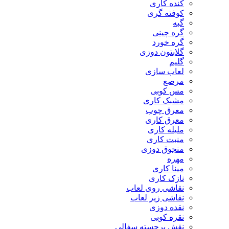
کنده کاری
کوفته گری
گبه
گره چینی
گره خورد
گلابتون دوزی
گلیم
لعاب سازی
مرصع
مس کوبی
مشبک کاری
معرق چوب
معرق کاری
مليله کاری
منبت کاری
منجوق دوزی
مهره
مینا کاری
نازک کاری
نقاشی روی لعاب
نقاشی زیر لعاب
نقده دوزی
نقره کوبی
نقش برجسته سفالی