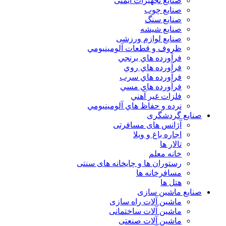
صنایع تجهیزات ایمنی
صنایع چوب
صنایع سنگ
صنایع شیشه
صنایع لوازم ورزشی
ظروف و قطعات آلومينيومي
فرآورده هاي برنجي
فرآورده هاي روي
فرآورده هاي سرب
فرآورده هاي مسي
فلزات غير آهني
نرده و حفاظ هاي آلومينيومي
صنایع گردشگری
آژانس های مسافرتی
اجاره باغ و ویلا
تالار ها
خانه معلم
رستوران ها و چایخانه های سنتی
مسافرخانه ها
هتل ها
صنایع ماشین سازی
ماشین آلات راه سازی
ماشین آلات ساختمانی
ماشین آلات صنعتی