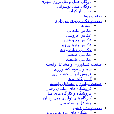
ناوگان حمل و نقل برون شهری
ناوگان مینی بوسرانی
وانت بار کرایه
صنعت روغن
صنعت عکاسی و فیلمبرداری
آتلیه ها
عکاس تبلیغاتی
عکاس عروسی
عکاس مد و فشن
عکاس هنرهای زیبا
عکاسی حیات وحش
عکاسی صنعتی
عکاسی طبیعت
صنعت کشاورزی و مشاغل وابسته
سم و سموم کشاورزی
فروش ادوات کشاورزی
گل و گلخانه ها
صنعت مبلمان و مشاغل وابسته
فروشگاه های مبلمان رهنان
فروشگاه و کارگاه های مبل
کارگاه های تولیدی مبل رهنان
مشاغل وابسته مبل
صنعت مد و فشن
آرایشگاه های مردانه و زنانه