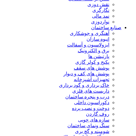
نقش دوزی
نگارگری
نمد مالی
نواردوزی
صنایع ساختمان
آهنگری و جوشکاری
انبوه سازان
ایزولاسیون و آسفالت
برق و الکترونیک
پارتیشن ها
پکیج و کولر گازی
پوشش های سقف
پوشش های کف و دیوار
تجهیزات آشپزخانه
خاک برداری و گود برداری
داربست های فلزی
درب و پنجره ساختمان
دکوراسیون داخلی
دوخت و نصب پرده
روف گاردن
سازه های چوبی
سنگ ونمای ساختمان
شومینه و گچ بری