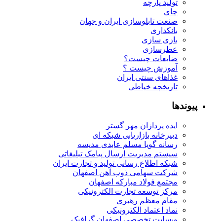
تولید پارچه
چای
صنعت تابلوسازی ایران و جهان
بانکداری
بازی سازی
عطرسازی
ضایعات چیست؟
آموزش چیست ؟
غذاهای سنتی ایران
تاریخچه خیاطی
پیوندها
ایده پردازان مهر گستر
دبیرخانه بازاریابی شبکه ای
رسانه گویا مسلم عابدی مدیسه
سیستم مدیریت ارسال پیامک تبلیغاتی
شبکه اطلاع رسانی تولید و تجارت ایران
شرکت سهامی ذوب آهن اصفهان
مجتمع فولاد مبارکه اصفهان
مرکز توسعه تجارت الکترونیکی
مقام معظم رهبری
نماد اعتماد الکترونیکی
وبسایت تخصصی اصفهان گرافیک