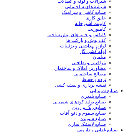
شیرآلات و لوله و اتصالات
شیشه های ساختمانی
صنایع کاشی و سرامیک
عایق کاری
کابینت آشپزخانه
کامپوزیت
کانکس و خانه های پیش ساخته
کف پوش و پارکت ها
لوازم بهداشتی و تزئینات
لوله کشی گاز
مبلمان
مراقبتی و نظافتی
مشاورین املاک و ساختمان
مصالح ساختمانی
نرده و حفاظ
نقشه برداری و نقشه کشی
صنایع شیمیایی
صنایع پلیمری
صنایع تولید کودهای شیمیایی
صنایع رنگ و رزین
صنایع سموم و دفع آفات
صنایع شوینده
صنایع لاستیک سازی
صنایع غذایی و دارویی