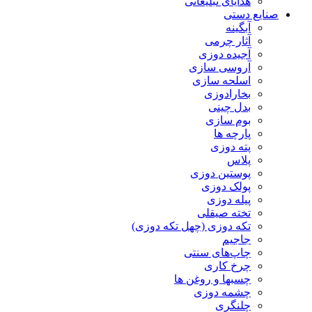
هدایای تبلیغاتی
صنایع دستی
آبگینه
آثار چرمی
آجیده دوزی
آروسی سازی
اسلحه سازی
بخارادوزی
بدل چینی
بوم سازی
پارچه ها
پته دوزی
پلاس
پوستین دوزی
پولک دوزی
پیله دوزی
تخته صیقلی
تکه دوزی (چهل تکه دوزی)
جاجیم
چاپ‌های سنتی
چرخ کاری
چسبها و روغن ها
چشمه دوزی
چلنگری