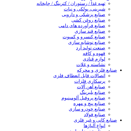
تهیه غذا / رستوران / کترینگ / چایخانه
شیرینی، پولکی و نبات
صنایع پزشکی و دارویی
صنایع روغن کشی
صنایع فرآورده های دامی
صنایع قند سازی
صنایع کنسرو و کمپوت
صنایع نوشابه سازی
صنعت تولید آرد
قهوه و کافه
لوازم قنادی
نشاسته و غلات
صنایع فلزی و محرکه
اتصالات قابل انعطاف فلزی
پرسکاری فلزات
صنایع آهن آلات
صنایع بلبرینگ
صنایع پروفیل آلومینیوم
صنایع پیچ و مهره
صنایع خودرو سازی
صنایع فولاد
صنایع کانی و غیر فلزی
انواع آلياژها