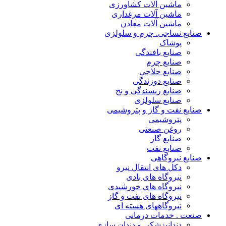
ماشین آلات کشاورزی
ماشین آلات مرغداری
ماشین آلات معادن
صنایع نساجی. چرم و سلولزی
پوشاک
صنایع بافندگی
صنایع چرم
صنایع حلاجی
صنایع دوزندگی
صنایع ریسندگی و نخ
صنایع سلولزی
صنایع نفت و گاز و پتروشیمی
پتروشیمی
روغن صنعتی
صنایع گاز
صنایع نفت
صنایع نیروگاهی
دکل های انتقال نیرو
نیروگاه های بادی
نیروگاه های خورشیدی
نیروگاه های نفت و گاز
نیروگاههای هسته ای
صنعت . خدمات درمانی
دندانپزشکی و دندان سازی