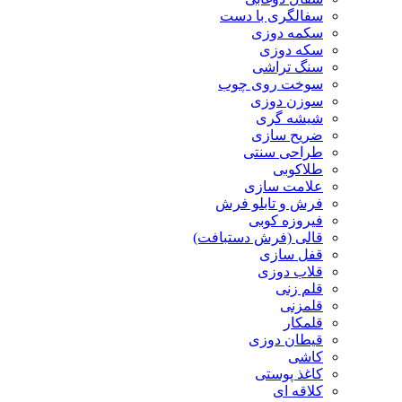
سفالگری با دست
سکمه دوزی
سکه دوزی
سنگ تراشی
سوخت روی چوب
سوزن دوزی
شیشه گری
ضریح سازی
طراحی سنتی
طلاکوبی
علامت سازی
فرش و تابلو فرش
فیروزه کوبی
قالی (فرش دستبافت)
قفل سازی
قلاب دوزی
قلم زنی
قلمزنی
قلمکار
قیطان دوزی
کاشی
کاغذ پوستی
کلاقه ای