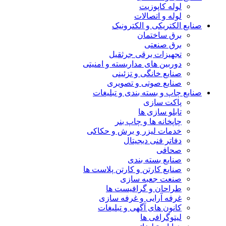
لوله کاپوزیت
لوله و اتصالات
صنایع الکتریکی و الکترونیک
برق ساختمان
برق صنعتی
تجهیزات برقی جرثقیل
دوربین های مداربسته و امنیتی
صنایع خانگی و تزئینی
صنایع صوتی و تصویری
صنایع چاپ و بسته بندی و تبلیغات
پاکت سازی
تابلو سازی ها
چاپخانه ها و چاپ بنر
خدمات لیزر و برش و حکاکی
دفاتر فنی دیجیتال
صحافی
صنایع بسته بندی
صنایع کارتن و کارتن پلاست ها
صنعت جعبه سازی
طراحان و گرافیست ها
غرفه آرایی و غرفه سازی
کانون های آگهی و تبلیغات
لیتوگرافی ها