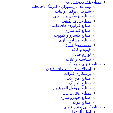
صنایع غذایی و دارویی
تهیه غذا / رستوران / کترینگ / چایخانه
شیرینی، پولکی و نبات
صنایع پزشکی و دارویی
صنایع روغن کشی
صنایع فرآورده های دامی
صنایع قند سازی
صنایع کنسرو و کمپوت
صنایع نوشابه سازی
صنعت تولید آرد
قهوه و کافه
لوازم قنادی
نشاسته و غلات
صنایع فلزی و محرکه
اتصالات قابل انعطاف فلزی
پرسکاری فلزات
صنایع آهن آلات
صنایع بلبرینگ
صنایع پروفیل آلومینیوم
صنایع پیچ و مهره
صنایع خودرو سازی
صنایع فولاد
صنایع کانی و غیر فلزی
انواع آلياژها