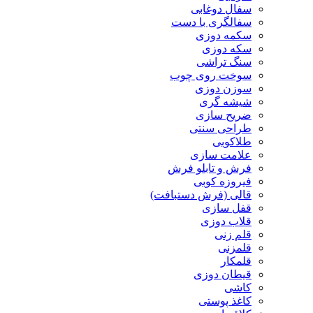
سفال دوغابی
سفالگری با دست
سکمه دوزی
سکه دوزی
سنگ تراشی
سوخت روی چوب
سوزن دوزی
شیشه گری
ضریح سازی
طراحی سنتی
طلاکوبی
علامت سازی
فرش و تابلو فرش
فیروزه کوبی
قالی (فرش دستبافت)
قفل سازی
قلاب دوزی
قلم زنی
قلمزنی
قلمکار
قیطان دوزی
کاشی
کاغذ پوستی