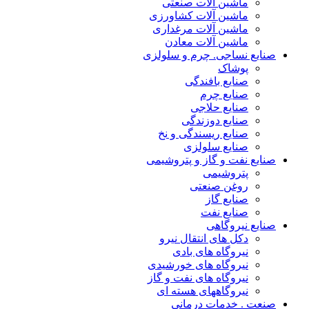
ماشین آلات صنعتی
ماشین آلات کشاورزی
ماشین آلات مرغداری
ماشین آلات معادن
صنایع نساجی. چرم و سلولزی
پوشاک
صنایع بافندگی
صنایع چرم
صنایع حلاجی
صنایع دوزندگی
صنایع ریسندگی و نخ
صنایع سلولزی
صنایع نفت و گاز و پتروشیمی
پتروشیمی
روغن صنعتی
صنایع گاز
صنایع نفت
صنایع نیروگاهی
دکل های انتقال نیرو
نیروگاه های بادی
نیروگاه های خورشیدی
نیروگاه های نفت و گاز
نیروگاههای هسته ای
صنعت . خدمات درمانی