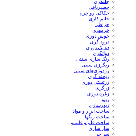
چلنگری
حصیربافی
حکاکی رو چرم
خاتم کاری
خراطی
خرمهره
خوس دوزی
درود گری
ده یک دوزی
دواتگری
رنگ سازی سنتی
رنگرزی سنتی
رودوزی‌های سنتی
ریخته گری
زرتشتی دوزی
زرگری
زغره دوزی
زیلو
زیورسازی
ساخت ابزار و مواد
ساخت رنگها
ساخت قلم و قلممو
ساز سازی
سراجی