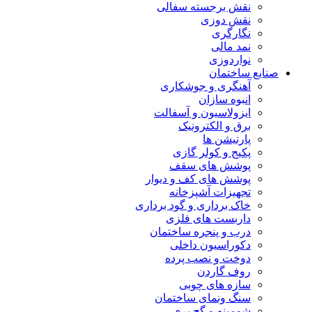
نقش برجسته سفالی
نقش دوزی
نگارگری
نمد مالی
نواردوزی
صنایع ساختمان
آهنگری و جوشکاری
انبوه سازان
ایزولاسیون و آسفالت
برق و الکترونیک
پارتیشن ها
پکیج و کولر گازی
پوشش های سقف
پوشش های کف و دیوار
تجهیزات آشپزخانه
خاک برداری و گود برداری
داربست های فلزی
درب و پنجره ساختمان
دکوراسیون داخلی
دوخت و نصب پرده
روف گاردن
سازه های چوبی
سنگ ونمای ساختمان
شومینه و گچ بری