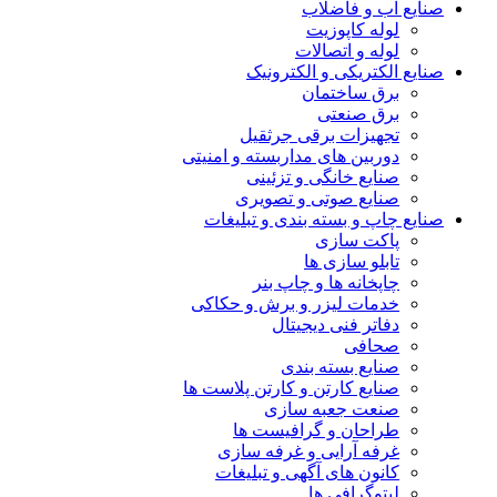
صنایع آب و فاضلاب
لوله کاپوزیت
لوله و اتصالات
صنایع الکتریکی و الکترونیک
برق ساختمان
برق صنعتی
تجهیزات برقی جرثقیل
دوربین های مداربسته و امنیتی
صنایع خانگی و تزئینی
صنایع صوتی و تصویری
صنایع چاپ و بسته بندی و تبلیغات
پاکت سازی
تابلو سازی ها
چاپخانه ها و چاپ بنر
خدمات لیزر و برش و حکاکی
دفاتر فنی دیجیتال
صحافی
صنایع بسته بندی
صنایع کارتن و کارتن پلاست ها
صنعت جعبه سازی
طراحان و گرافیست ها
غرفه آرایی و غرفه سازی
کانون های آگهی و تبلیغات
لیتوگرافی ها