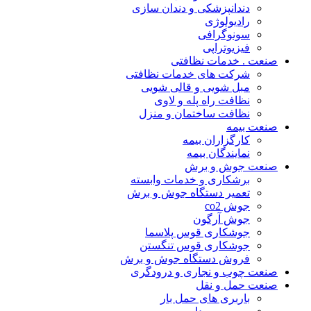
دندانپزشکی و دندان سازی
رادیولوژی
سونوگرافی
فیزیوتراپی
صنعت . خدمات نظافتی
شرکت های خدمات نظافتی
مبل شویی و قالی شویی
نظافت راه پله و لاوی
نظافت ساختمان و منزل
صنعت بیمه
کارگزاران بیمه
نمایندگان بیمه
صنعت جوش و برش
برشکاری و خدمات وابسته
تعمیر دستگاه جوش و برش
جوش co2
جوش آرگون
جوشکاری قوس پلاسما
جوشکاری قوس تنگستن
فروش دستگاه جوش و برش
صنعت چوب و نجاری و درودگری
صنعت حمل و نقل
باربری های حمل بار