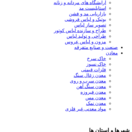
آرایشگاه های مردانه و زنانه
استایلیست مد
بازاریابی مد و فشن
بوتیک و لباس فروشی
تصویر ساز لباس
طراح و سازنده لباس کوتور
طراحی و تولید لباس
مزون و لباس عروس
صنعت و صنایع متفرقه
معادن
خاک سرخ
خاک نسوز
فلزات قیمتی
معدن زغال سنگ
معدن سرب و روی
معدن سنگ آهن
معدن فیروزه
معدن مس
معدن نمک
مواد معدنی غیر فلزی
شهرها و استان ها