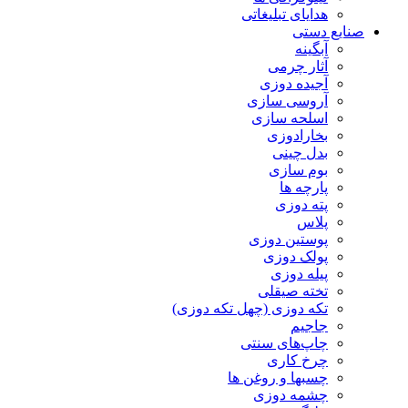
هدایای تبلیغاتی
صنایع دستی
آبگینه
آثار چرمی
آجیده دوزی
آروسی سازی
اسلحه سازی
بخارادوزی
بدل چینی
بوم سازی
پارچه ها
پته دوزی
پلاس
پوستین دوزی
پولک دوزی
پیله دوزی
تخته صیقلی
تکه دوزی (چهل تکه دوزی)
جاجیم
چاپ‌های سنتی
چرخ کاری
چسبها و روغن ها
چشمه دوزی