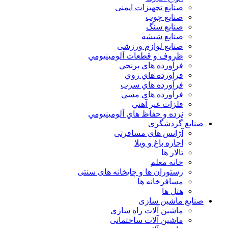
صنایع تجهیزات ایمنی
صنایع چوب
صنایع سنگ
صنایع شیشه
صنایع لوازم ورزشی
ظروف و قطعات آلومينيومي
فرآورده هاي برنجي
فرآورده هاي روي
فرآورده هاي سرب
فرآورده هاي مسي
فلزات غير آهني
نرده و حفاظ هاي آلومينيومي
صنایع گردشگری
آژانس های مسافرتی
اجاره باغ و ویلا
تالار ها
خانه معلم
رستوران ها و چایخانه های سنتی
مسافرخانه ها
هتل ها
صنایع ماشین سازی
ماشین آلات راه سازی
ماشین آلات ساختمانی