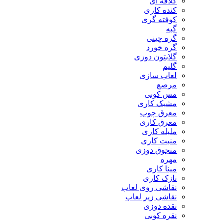
کلاقه ای
کنده کاری
کوفته گری
گبه
گره چینی
گره خورد
گلابتون دوزی
گلیم
لعاب سازی
مرصع
مس کوبی
مشبک کاری
معرق چوب
معرق کاری
مليله کاری
منبت کاری
منجوق دوزی
مهره
مینا کاری
نازک کاری
نقاشی روی لعاب
نقاشی زیر لعاب
نقده دوزی
نقره کوبی