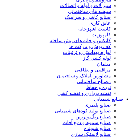
شیرآلات و لوله و اتصالات
شیشه های ساختمانی
صنایع کاشی و سرامیک
عایق کاری
کابینت آشپزخانه
کامپوزیت
کانکس و خانه های پیش ساخته
کف پوش و پارکت ها
لوازم بهداشتی و تزئینات
لوله کشی گاز
مبلمان
مراقبتی و نظافتی
مشاورین املاک و ساختمان
مصالح ساختمانی
نرده و حفاظ
نقشه برداری و نقشه کشی
صنایع شیمیایی
صنایع پلیمری
صنایع تولید کودهای شیمیایی
صنایع رنگ و رزین
صنایع سموم و دفع آفات
صنایع شوینده
صنایع لاستیک سازی