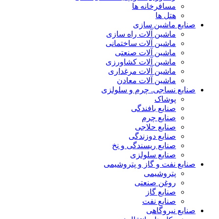
مسافرخانه ها
هتل ها
صنایع ماشین سازی
ماشین آلات راه سازی
ماشین آلات ساختمانی
ماشین آلات صنعتی
ماشین آلات کشاورزی
ماشین آلات مرغداری
ماشین آلات معادن
صنایع نساجی. چرم و سلولزی
پوشاک
صنایع بافندگی
صنایع چرم
صنایع حلاجی
صنایع دوزندگی
صنایع ریسندگی و نخ
صنایع سلولزی
صنایع نفت و گاز و پتروشیمی
پتروشیمی
روغن صنعتی
صنایع گاز
صنایع نفت
صنایع نیروگاهی