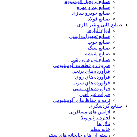
صنایع پروفیل آلومینیوم
صنایع پیچ و مهره
صنایع خودرو سازی
صنایع فولاد
صنایع کانی و غیر فلزی
انواع آلياژها
صنایع تجهیزات ایمنی
صنایع چوب
صنایع سنگ
صنایع شیشه
صنایع لوازم ورزشی
ظروف و قطعات آلومينيومي
فرآورده هاي برنجي
فرآورده هاي روي
فرآورده هاي سرب
فرآورده هاي مسي
فلزات غير آهني
نرده و حفاظ هاي آلومينيومي
صنایع گردشگری
آژانس های مسافرتی
اجاره باغ و ویلا
تالار ها
خانه معلم
رستوران ها و چایخانه های سنتی