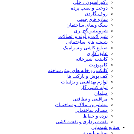
دکوراسیون داخلی
دوخت و نصب پرده
روف گاردن
سازه های چوبی
سنگ ونمای ساختمان
شومینه و گچ بری
شیرآلات و لوله و اتصالات
شیشه های ساختمانی
صنایع کاشی و سرامیک
عایق کاری
کابینت آشپزخانه
کامپوزیت
کانکس و خانه های پیش ساخته
کف پوش و پارکت ها
لوازم بهداشتی و تزئینات
لوله کشی گاز
مبلمان
مراقبتی و نظافتی
مشاورین املاک و ساختمان
مصالح ساختمانی
نرده و حفاظ
نقشه برداری و نقشه کشی
صنایع شیمیایی
صنایع پلیمری