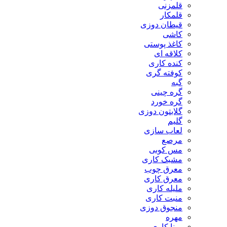
قلمزنی
قلمکار
قیطان دوزی
کاشی
کاغذ پوستی
کلاقه ای
کنده کاری
کوفته گری
گبه
گره چینی
گره خورد
گلابتون دوزی
گلیم
لعاب سازی
مرصع
مس کوبی
مشبک کاری
معرق چوب
معرق کاری
مليله کاری
منبت کاری
منجوق دوزی
مهره
مینا کاری