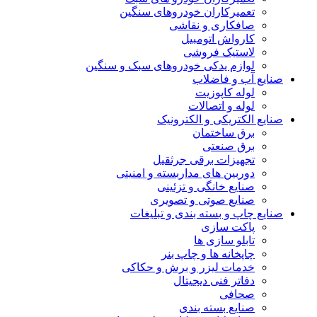
تعمیرکاران خودروهای سنگین
صافکاری و نقاشی
کارواش اتومبیل
لاستیک فروشی
لوازم یدکی خودروهای سبک و سنگین
صنایع آب و فاضلاب
لوله کاپوزیت
لوله و اتصالات
صنایع الکتریکی و الکترونیک
برق ساختمان
برق صنعتی
تجهیزات برقی جرثقیل
دوربین های مداربسته و امنیتی
صنایع خانگی و تزئینی
صنایع صوتی و تصویری
صنایع چاپ و بسته بندی و تبلیغات
پاکت سازی
تابلو سازی ها
چاپخانه ها و چاپ بنر
خدمات لیزر و برش و حکاکی
دفاتر فنی دیجیتال
صحافی
صنایع بسته بندی