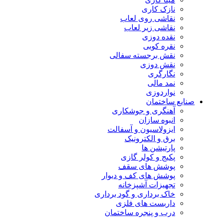
نازک کاری
نقاشی روی لعاب
نقاشی زیر لعاب
نقده دوزی
نقره کوبی
نقش برجسته سفالی
نقش دوزی
نگارگری
نمد مالی
نواردوزی
صنایع ساختمان
آهنگری و جوشکاری
انبوه سازان
ایزولاسیون و آسفالت
برق و الکترونیک
پارتیشن ها
پکیج و کولر گازی
پوشش های سقف
پوشش های کف و دیوار
تجهیزات آشپزخانه
خاک برداری و گود برداری
داربست های فلزی
درب و پنجره ساختمان