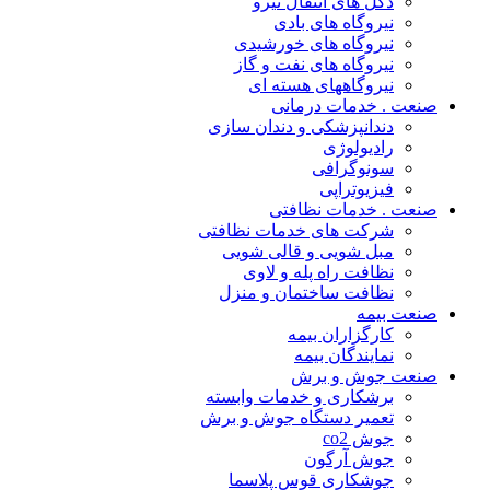
دکل های انتقال نیرو
نیروگاه های بادی
نیروگاه های خورشیدی
نیروگاه های نفت و گاز
نیروگاههای هسته ای
صنعت . خدمات درمانی
دندانپزشکی و دندان سازی
رادیولوژی
سونوگرافی
فیزیوتراپی
صنعت . خدمات نظافتی
شرکت های خدمات نظافتی
مبل شویی و قالی شویی
نظافت راه پله و لاوی
نظافت ساختمان و منزل
صنعت بیمه
کارگزاران بیمه
نمایندگان بیمه
صنعت جوش و برش
برشکاری و خدمات وابسته
تعمیر دستگاه جوش و برش
جوش co2
جوش آرگون
جوشکاری قوس پلاسما