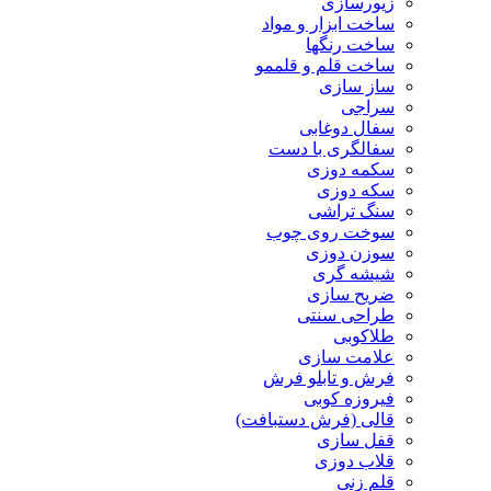
زیورسازی
ساخت ابزار و مواد
ساخت رنگها
ساخت قلم و قلممو
ساز سازی
سراجی
سفال دوغابی
سفالگری با دست
سکمه دوزی
سکه دوزی
سنگ تراشی
سوخت روی چوب
سوزن دوزی
شیشه گری
ضریح سازی
طراحی سنتی
طلاکوبی
علامت سازی
فرش و تابلو فرش
فیروزه کوبی
قالی (فرش دستبافت)
قفل سازی
قلاب دوزی
قلم زنی