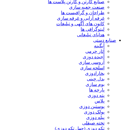
صنایع کارتن و کارتن پلاست ها
صنعت جعبه سازی
طراحان و گرافیست ها
غرفه آرایی و غرفه سازی
کانون های آگهی و تبلیغات
لیتوگرافی ها
هدایای تبلیغاتی
صنایع دستی
آبگینه
آثار چرمی
آجیده دوزی
آروسی سازی
اسلحه سازی
بخارادوزی
بدل چینی
بوم سازی
پارچه ها
پته دوزی
پلاس
پوستین دوزی
پولک دوزی
پیله دوزی
تخته صیقلی
تکه دوزی (چهل تکه دوزی)