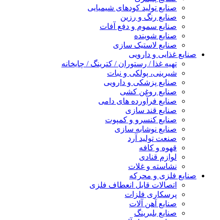
صنایع تولید کودهای شیمیایی
صنایع رنگ و رزین
صنایع سموم و دفع آفات
صنایع شوینده
صنایع لاستیک سازی
صنایع غذایی و دارویی
تهیه غذا / رستوران / کترینگ / چایخانه
شیرینی، پولکی و نبات
صنایع پزشکی و دارویی
صنایع روغن کشی
صنایع فرآورده های دامی
صنایع قند سازی
صنایع کنسرو و کمپوت
صنایع نوشابه سازی
صنعت تولید آرد
قهوه و کافه
لوازم قنادی
نشاسته و غلات
صنایع فلزی و محرکه
اتصالات قابل انعطاف فلزی
پرسکاری فلزات
صنایع آهن آلات
صنایع بلبرینگ