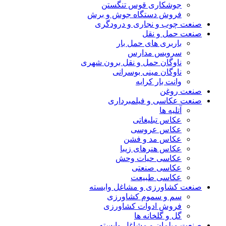
جوشکاری قوس تنگستن
فروش دستگاه جوش و برش
صنعت چوب و نجاری و درودگری
صنعت حمل و نقل
باربری های حمل بار
سرویس مدارس
ناوگان حمل و نقل برون شهری
ناوگان مینی بوسرانی
وانت بار کرایه
صنعت روغن
صنعت عکاسی و فیلمبرداری
آتلیه ها
عکاس تبلیغاتی
عکاس عروسی
عکاس مد و فشن
عکاس هنرهای زیبا
عکاسی حیات وحش
عکاسی صنعتی
عکاسی طبیعت
صنعت کشاورزی و مشاغل وابسته
سم و سموم کشاورزی
فروش ادوات کشاورزی
گل و گلخانه ها
صنعت مبلمان و مشاغل وابسته