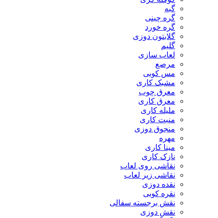
گبه
گره چینی
گره خورد
گلابتون دوزی
گلیم
لعاب سازی
مرصع
مس کوبی
مشبک کاری
معرق چوب
معرق کاری
مليله کاری
منبت کاری
منجوق دوزی
مهره
مینا کاری
نازک کاری
نقاشی روی لعاب
نقاشی زیر لعاب
نقده دوزی
نقره کوبی
نقش برجسته سفالی
نقش دوزی