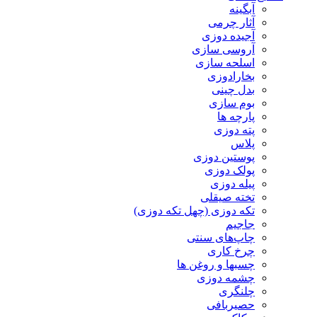
آبگینه
آثار چرمی
آجیده دوزی
آروسی سازی
اسلحه سازی
بخارادوزی
بدل چینی
بوم سازی
پارچه ها
پته دوزی
پلاس
پوستین دوزی
پولک دوزی
پیله دوزی
تخته صیقلی
تکه دوزی (چهل تکه دوزی)
جاجیم
چاپ‌های سنتی
چرخ کاری
چسبها و روغن ها
چشمه دوزی
چلنگری
حصیربافی