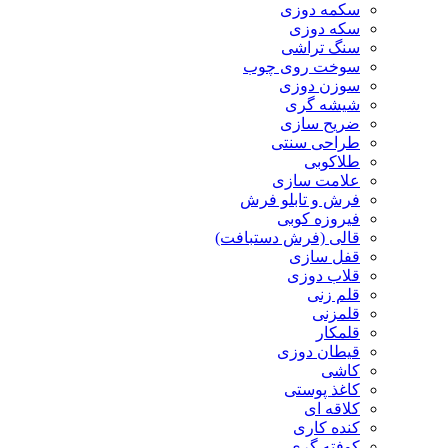
سکمه دوزی
سکه دوزی
سنگ تراشی
سوخت روی چوب
سوزن دوزی
شیشه گری
ضریح سازی
طراحی سنتی
طلاکوبی
علامت سازی
فرش و تابلو فرش
فیروزه کوبی
قالی (فرش دستبافت)
قفل سازی
قلاب دوزی
قلم زنی
قلمزنی
قلمکار
قیطان دوزی
کاشی
کاغذ پوستی
کلاقه ای
کنده کاری
کوفته گری