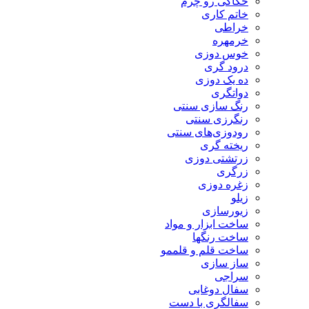
حکاکی رو چرم
خاتم کاری
خراطی
خرمهره
خوس دوزی
درود گری
ده یک دوزی
دواتگری
رنگ سازی سنتی
رنگرزی سنتی
رودوزی‌های سنتی
ریخته گری
زرتشتی دوزی
زرگری
زغره دوزی
زیلو
زیورسازی
ساخت ابزار و مواد
ساخت رنگها
ساخت قلم و قلممو
ساز سازی
سراجی
سفال دوغابی
سفالگری با دست