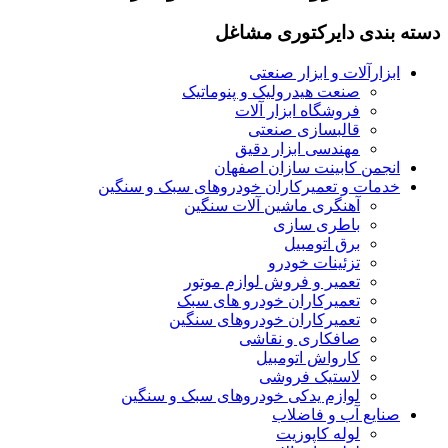
دسته بندی دایرکتوری مشاغل
ابزارآلات و ابزار صنعتی
صنعت هیدرولیک و پنوماتیک
فروشگاه ابزار آلات
قالبسازی صنعتی
مهندسی ابزار دقیق
انجمن کابینت سازان اصفهان
خدمات و تعمیرکاران خودروهای سبک و سنگین
آهنگری ماشین آلات سنگین
باطری سازی
برق اتومبیل
تزئینات خودرو
تعمیر و فروش لوازم موتور
تعمیرکاران خودرو های سبک
تعمیرکاران خودروهای سنگین
صافکاری و نقاشی
کارواش اتومبیل
لاستیک فروشی
لوازم یدکی خودروهای سبک و سنگین
صنایع آب و فاضلاب
لوله کاپوزیت