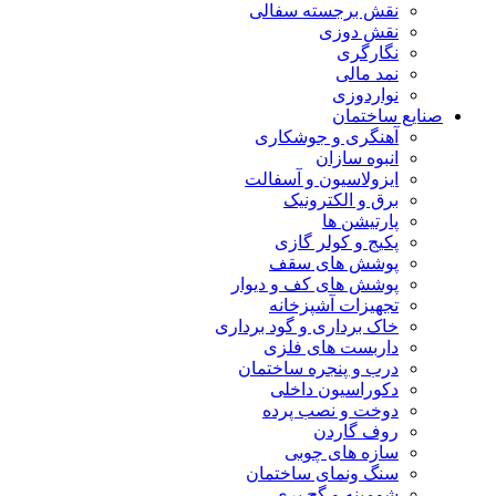
نقش برجسته سفالی
نقش دوزی
نگارگری
نمد مالی
نواردوزی
صنایع ساختمان
آهنگری و جوشکاری
انبوه سازان
ایزولاسیون و آسفالت
برق و الکترونیک
پارتیشن ها
پکیج و کولر گازی
پوشش های سقف
پوشش های کف و دیوار
تجهیزات آشپزخانه
خاک برداری و گود برداری
داربست های فلزی
درب و پنجره ساختمان
دکوراسیون داخلی
دوخت و نصب پرده
روف گاردن
سازه های چوبی
سنگ ونمای ساختمان
شومینه و گچ بری