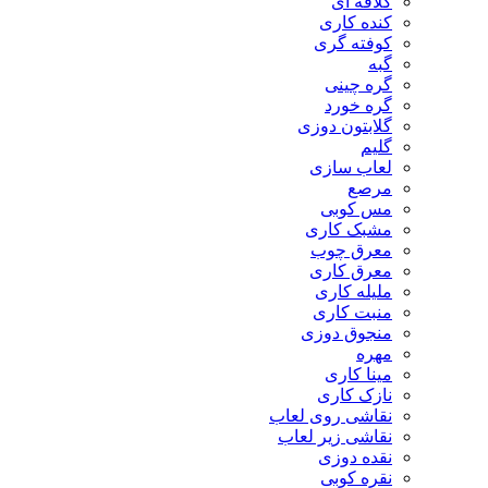
کلاقه ای
کنده کاری
کوفته گری
گبه
گره چینی
گره خورد
گلابتون دوزی
گلیم
لعاب سازی
مرصع
مس کوبی
مشبک کاری
معرق چوب
معرق کاری
مليله کاری
منبت کاری
منجوق دوزی
مهره
مینا کاری
نازک کاری
نقاشی روی لعاب
نقاشی زیر لعاب
نقده دوزی
نقره کوبی