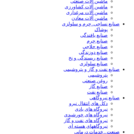
ماشین آلات صنعتی
ماشین آلات کشاورزی
ماشین آلات مرغداری
ماشین آلات معادن
صنایع نساجی. چرم و سلولزی
پوشاک
صنایع بافندگی
صنایع چرم
صنایع حلاجی
صنایع دوزندگی
صنایع ریسندگی و نخ
صنایع سلولزی
صنایع نفت و گاز و پتروشیمی
پتروشیمی
روغن صنعتی
صنایع گاز
صنایع نفت
صنایع نیروگاهی
دکل های انتقال نیرو
نیروگاه های بادی
نیروگاه های خورشیدی
نیروگاه های نفت و گاز
نیروگاههای هسته ای
صنعت . خدمات درمانی