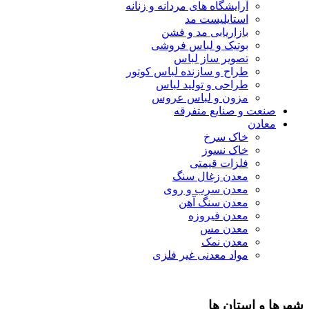
آرایشگاه های مردانه و زنانه
استایلیست مد
بازاریابی مد و فشن
بوتیک و لباس فروشی
تصویر ساز لباس
طراح و سازنده لباس کوتور
طراحی و تولید لباس
مزون و لباس عروس
صنعت و صنایع متفرقه
معادن
خاک سرخ
خاک نسوز
فلزات قیمتی
معدن زغال سنگ
معدن سرب و روی
معدن سنگ آهن
معدن فیروزه
معدن مس
معدن نمک
مواد معدنی غیر فلزی
شهرها و استان ها