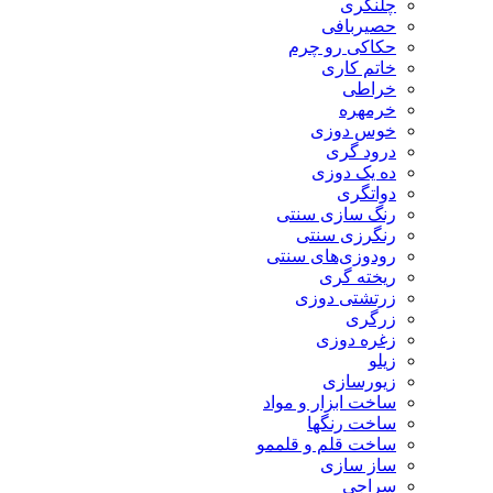
چلنگری
حصیربافی
حکاکی رو چرم
خاتم کاری
خراطی
خرمهره
خوس دوزی
درود گری
ده یک دوزی
دواتگری
رنگ سازی سنتی
رنگرزی سنتی
رودوزی‌های سنتی
ریخته گری
زرتشتی دوزی
زرگری
زغره دوزی
زیلو
زیورسازی
ساخت ابزار و مواد
ساخت رنگها
ساخت قلم و قلممو
ساز سازی
سراجی