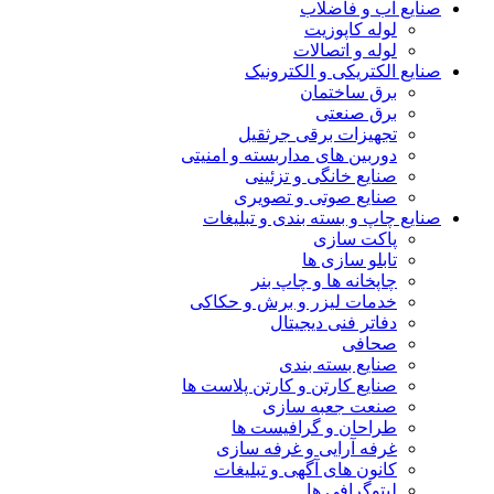
صنایع آب و فاضلاب
لوله کاپوزیت
لوله و اتصالات
صنایع الکتریکی و الکترونیک
برق ساختمان
برق صنعتی
تجهیزات برقی جرثقیل
دوربین های مداربسته و امنیتی
صنایع خانگی و تزئینی
صنایع صوتی و تصویری
صنایع چاپ و بسته بندی و تبلیغات
پاکت سازی
تابلو سازی ها
چاپخانه ها و چاپ بنر
خدمات لیزر و برش و حکاکی
دفاتر فنی دیجیتال
صحافی
صنایع بسته بندی
صنایع کارتن و کارتن پلاست ها
صنعت جعبه سازی
طراحان و گرافیست ها
غرفه آرایی و غرفه سازی
کانون های آگهی و تبلیغات
لیتوگرافی ها