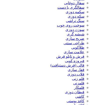
سفال دوغابی
سفالگری با دست
سکمه دوزی
سکه دوزی
سنگ تراشی
سوخت روی چوب
سوزن دوزی
شیشه گری
ضریح سازی
طراحی سنتی
طلاکوبی
علامت سازی
فرش و تابلو فرش
فیروزه کوبی
قالی (فرش دستبافت)
قفل سازی
قلاب دوزی
قلم زنی
قلمزنی
قلمکار
قیطان دوزی
کاشی
کاغذ پوستی