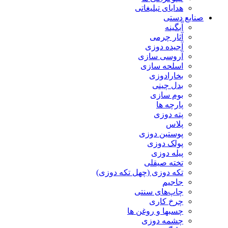
هدایای تبلیغاتی
صنایع دستی
آبگینه
آثار چرمی
آجیده دوزی
آروسی سازی
اسلحه سازی
بخارادوزی
بدل چینی
بوم سازی
پارچه ها
پته دوزی
پلاس
پوستین دوزی
پولک دوزی
پیله دوزی
تخته صیقلی
تکه دوزی (چهل تکه دوزی)
جاجیم
چاپ‌های سنتی
چرخ کاری
چسبها و روغن ها
چشمه دوزی