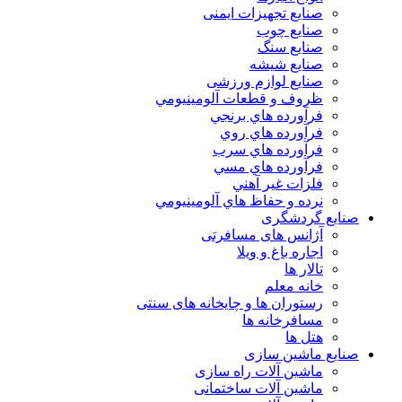
صنایع تجهیزات ایمنی
صنایع چوب
صنایع سنگ
صنایع شیشه
صنایع لوازم ورزشی
ظروف و قطعات آلومينيومي
فرآورده هاي برنجي
فرآورده هاي روي
فرآورده هاي سرب
فرآورده هاي مسي
فلزات غير آهني
نرده و حفاظ هاي آلومينيومي
صنایع گردشگری
آژانس های مسافرتی
اجاره باغ و ویلا
تالار ها
خانه معلم
رستوران ها و چایخانه های سنتی
مسافرخانه ها
هتل ها
صنایع ماشین سازی
ماشین آلات راه سازی
ماشین آلات ساختمانی