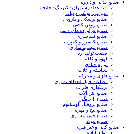
صنایع غذایی و دارویی
تهیه غذا / رستوران / کترینگ / چایخانه
شیرینی، پولکی و نبات
صنایع پزشکی و دارویی
صنایع روغن کشی
صنایع فرآورده های دامی
صنایع قند سازی
صنایع کنسرو و کمپوت
صنایع نوشابه سازی
صنعت تولید آرد
قهوه و کافه
لوازم قنادی
نشاسته و غلات
صنایع فلزی و محرکه
اتصالات قابل انعطاف فلزی
پرسکاری فلزات
صنایع آهن آلات
صنایع بلبرینگ
صنایع پروفیل آلومینیوم
صنایع پیچ و مهره
صنایع خودرو سازی
صنایع فولاد
صنایع کانی و غیر فلزی
انواع آلياژها