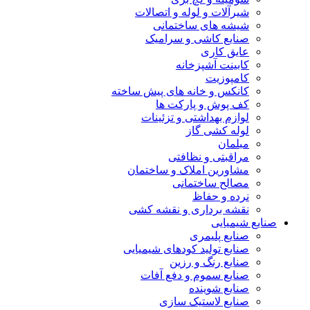
شیرآلات و لوله و اتصالات
شیشه های ساختمانی
صنایع کاشی و سرامیک
عایق کاری
کابینت آشپزخانه
کامپوزیت
کانکس و خانه های پیش ساخته
کف پوش و پارکت ها
لوازم بهداشتی و تزئینات
لوله کشی گاز
مبلمان
مراقبتی و نظافتی
مشاورین املاک و ساختمان
مصالح ساختمانی
نرده و حفاظ
نقشه برداری و نقشه کشی
صنایع شیمیایی
صنایع پلیمری
صنایع تولید کودهای شیمیایی
صنایع رنگ و رزین
صنایع سموم و دفع آفات
صنایع شوینده
صنایع لاستیک سازی