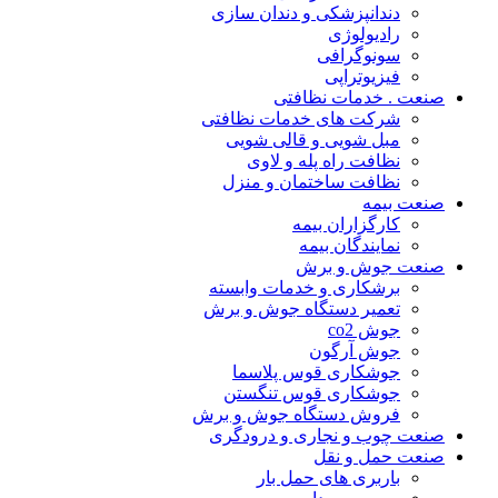
دندانپزشکی و دندان سازی
رادیولوژی
سونوگرافی
فیزیوتراپی
صنعت . خدمات نظافتی
شرکت های خدمات نظافتی
مبل شویی و قالی شویی
نظافت راه پله و لاوی
نظافت ساختمان و منزل
صنعت بیمه
کارگزاران بیمه
نمایندگان بیمه
صنعت جوش و برش
برشکاری و خدمات وابسته
تعمیر دستگاه جوش و برش
جوش co2
جوش آرگون
جوشکاری قوس پلاسما
جوشکاری قوس تنگستن
فروش دستگاه جوش و برش
صنعت چوب و نجاری و درودگری
صنعت حمل و نقل
باربری های حمل بار