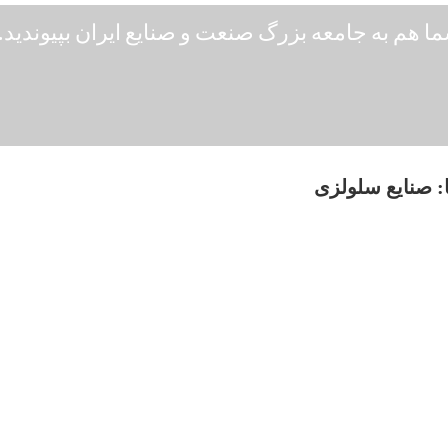
ا هم به جامعه بزرگ صنعت و صنایع ایران بپیوندید..
:
صنایع سلولزی