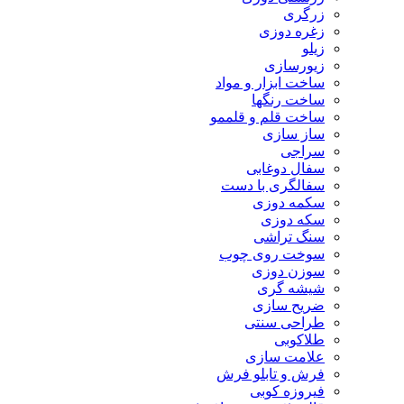
زرگری
زغره دوزی
زیلو
زیورسازی
ساخت ابزار و مواد
ساخت رنگها
ساخت قلم و قلممو
ساز سازی
سراجی
سفال دوغابی
سفالگری با دست
سکمه دوزی
سکه دوزی
سنگ تراشی
سوخت روی چوب
سوزن دوزی
شیشه گری
ضریح سازی
طراحی سنتی
طلاکوبی
علامت سازی
فرش و تابلو فرش
فیروزه کوبی