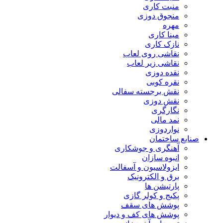
منبت کاری
منجوق دوزی
مهره
مینا کاری
نازک کاری
نقاشی روی لعاب
نقاشی زیر لعاب
نقده دوزی
نقره کوبی
نقش برجسته سفالی
نقش دوزی
نگارگری
نمد مالی
نواردوزی
صنایع ساختمان
آهنگری و جوشکاری
انبوه سازان
ایزولاسیون و آسفالت
برق و الکترونیک
پارتیشن ها
پکیج و کولر گازی
پوشش های سقف
پوشش های کف و دیوار