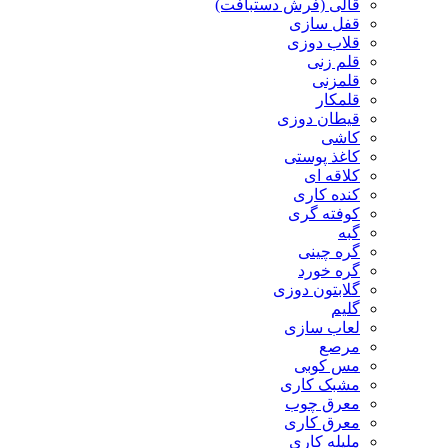
قالی (فرش دستبافت)
قفل سازی
قلاب دوزی
قلم زنی
قلمزنی
قلمکار
قیطان دوزی
کاشی
کاغذ پوستی
کلاقه ای
کنده کاری
کوفته گری
گبه
گره چینی
گره خورد
گلابتون دوزی
گلیم
لعاب سازی
مرصع
مس کوبی
مشبک کاری
معرق چوب
معرق کاری
مليله کاری