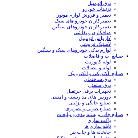
برق اتومبیل
تزئینات خودرو
تعمیر و فروش لوازم موتور
تعمیرکاران خودرو های سبک
تعمیرکاران خودروهای سنگین
صافکاری و نقاشی
کارواش اتومبیل
لاستیک فروشی
لوازم یدکی خودروهای سبک و سنگین
صنایع آب و فاضلاب
لوله کاپوزیت
لوله و اتصالات
صنایع الکتریکی و الکترونیک
برق ساختمان
برق صنعتی
تجهیزات برقی جرثقیل
دوربین های مداربسته و امنیتی
صنایع خانگی و تزئینی
صنایع صوتی و تصویری
صنایع چاپ و بسته بندی و تبلیغات
پاکت سازی
تابلو سازی ها
چاپخانه ها و چاپ بنر
خدمات لیزر و برش و حکاکی