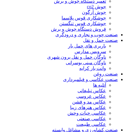
تعمیر دستگاه جوش و برش
جوش co2
جوش آرگون
جوشکاری قوس پلاسما
جوشکاری قوس تنگستن
فروش دستگاه جوش و برش
صنعت چوب و نجاری و درودگری
صنعت حمل و نقل
باربری های حمل بار
سرویس مدارس
ناوگان حمل و نقل برون شهری
ناوگان مینی بوسرانی
وانت بار کرایه
صنعت روغن
صنعت عکاسی و فیلمبرداری
آتلیه ها
عکاس تبلیغاتی
عکاس عروسی
عکاس مد و فشن
عکاس هنرهای زیبا
عکاسی حیات وحش
عکاسی صنعتی
عکاسی طبیعت
صنعت کشاورزی و مشاغل وابسته