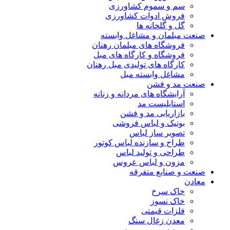
سم و سموم کشاورزی
فروش ادوات کشاورزی
گل و گلخانه ها
صنعت مبلمان و مشاغل وابسته
فروشگاه های مبلمان رهنان
فروشگاه و کارگاه های مبل
کارگاه های تولیدی مبل رهنان
مشاغل وابسته مبل
صنعت مد و فشن
آرایشگاه های مردانه و زنانه
استایلیست مد
بازاریابی مد و فشن
بوتیک و لباس فروشی
تصویر ساز لباس
طراح و سازنده لباس کوتور
طراحی و تولید لباس
مزون و لباس عروس
صنعت و صنایع متفرقه
معادن
خاک سرخ
خاک نسوز
فلزات قیمتی
معدن زغال سنگ