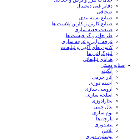
دفاتر فنی دیجیتال
صحافی
صنایع بسته بندی
صنایع کارتن و کارتن پلاست ها
صنعت جعبه سازی
طراحان و گرافیست ها
غرفه آرایی و غرفه سازی
کانون های آگهی و تبلیغات
لیتوگرافی ها
هدایای تبلیغاتی
صنایع دستی
آبگینه
آثار چرمی
آجیده دوزی
آروسی سازی
اسلحه سازی
بخارادوزی
بدل چینی
بوم سازی
پارچه ها
پته دوزی
پلاس
پوستین دوزی