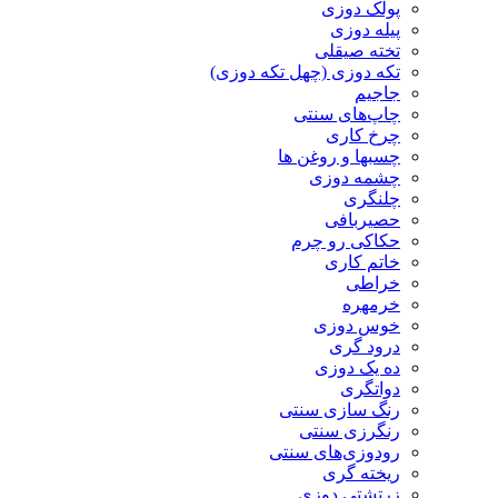
پولک دوزی
پیله دوزی
تخته صیقلی
تکه دوزی (چهل تکه دوزی)
جاجیم
چاپ‌های سنتی
چرخ کاری
چسبها و روغن ها
چشمه دوزی
چلنگری
حصیربافی
حکاکی رو چرم
خاتم کاری
خراطی
خرمهره
خوس دوزی
درود گری
ده یک دوزی
دواتگری
رنگ سازی سنتی
رنگرزی سنتی
رودوزی‌های سنتی
ریخته گری
زرتشتی دوزی