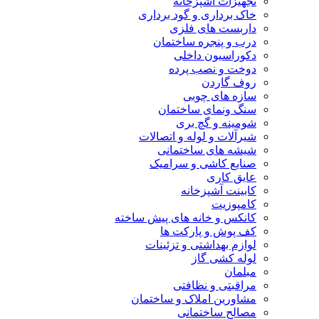
تجهیزات آشپزخانه
خاک برداری و گود برداری
داربست های فلزی
درب و پنجره ساختمان
دکوراسیون داخلی
دوخت و نصب پرده
روف گاردن
سازه های چوبی
سنگ ونمای ساختمان
شومینه و گچ بری
شیرآلات و لوله و اتصالات
شیشه های ساختمانی
صنایع کاشی و سرامیک
عایق کاری
کابینت آشپزخانه
کامپوزیت
کانکس و خانه های پیش ساخته
کف پوش و پارکت ها
لوازم بهداشتی و تزئینات
لوله کشی گاز
مبلمان
مراقبتی و نظافتی
مشاورین املاک و ساختمان
مصالح ساختمانی