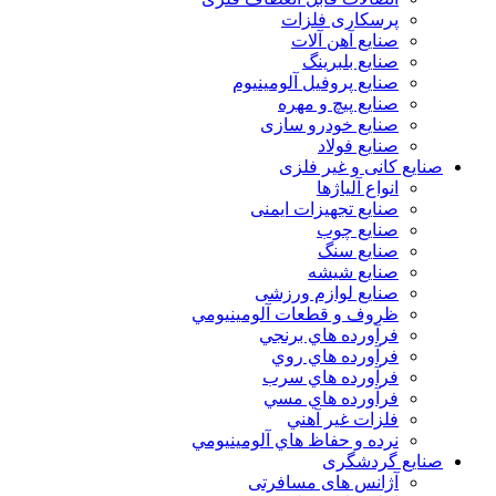
پرسکاری فلزات
صنایع آهن آلات
صنایع بلبرینگ
صنایع پروفیل آلومینیوم
صنایع پیچ و مهره
صنایع خودرو سازی
صنایع فولاد
صنایع کانی و غیر فلزی
انواع آلياژها
صنایع تجهیزات ایمنی
صنایع چوب
صنایع سنگ
صنایع شیشه
صنایع لوازم ورزشی
ظروف و قطعات آلومينيومي
فرآورده هاي برنجي
فرآورده هاي روي
فرآورده هاي سرب
فرآورده هاي مسي
فلزات غير آهني
نرده و حفاظ هاي آلومينيومي
صنایع گردشگری
آژانس های مسافرتی