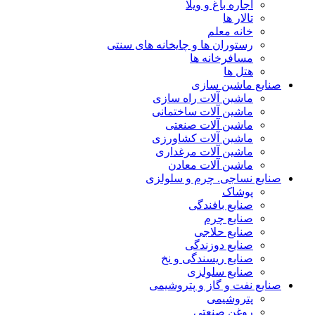
اجاره باغ و ویلا
تالار ها
خانه معلم
رستوران ها و چایخانه های سنتی
مسافرخانه ها
هتل ها
صنایع ماشین سازی
ماشین آلات راه سازی
ماشین آلات ساختمانی
ماشین آلات صنعتی
ماشین آلات کشاورزی
ماشین آلات مرغداری
ماشین آلات معادن
صنایع نساجی. چرم و سلولزی
پوشاک
صنایع بافندگی
صنایع چرم
صنایع حلاجی
صنایع دوزندگی
صنایع ریسندگی و نخ
صنایع سلولزی
صنایع نفت و گاز و پتروشیمی
پتروشیمی
روغن صنعتی