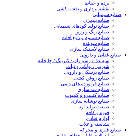
نرده و حفاظ
نقشه برداری و نقشه کشی
صنایع شیمیایی
صنایع پلیمری
صنایع تولید کودهای شیمیایی
صنایع رنگ و رزین
صنایع سموم و دفع آفات
صنایع شوینده
صنایع لاستیک سازی
صنایع غذایی و دارویی
تهیه غذا / رستوران / کترینگ / چایخانه
شیرینی، پولکی و نبات
صنایع پزشکی و دارویی
صنایع روغن کشی
صنایع فرآورده های دامی
صنایع قند سازی
صنایع کنسرو و کمپوت
صنایع نوشابه سازی
صنعت تولید آرد
قهوه و کافه
لوازم قنادی
نشاسته و غلات
صنایع فلزی و محرکه
اتصالات قابل انعطاف فلزی