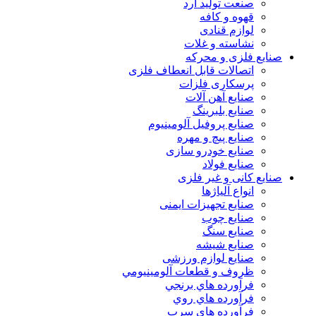
صنعت تولید آرد
قهوه و کافه
لوازم قنادی
نشاسته و غلات
صنایع فلزی و محرکه
اتصالات قابل انعطاف فلزی
پرسکاری فلزات
صنایع آهن آلات
صنایع بلبرینگ
صنایع پروفیل آلومینیوم
صنایع پیچ و مهره
صنایع خودرو سازی
صنایع فولاد
صنایع کانی و غیر فلزی
انواع آلياژها
صنایع تجهیزات ایمنی
صنایع چوب
صنایع سنگ
صنایع شیشه
صنایع لوازم ورزشی
ظروف و قطعات آلومينيومي
فرآورده هاي برنجي
فرآورده هاي روي
فرآورده هاي سرب