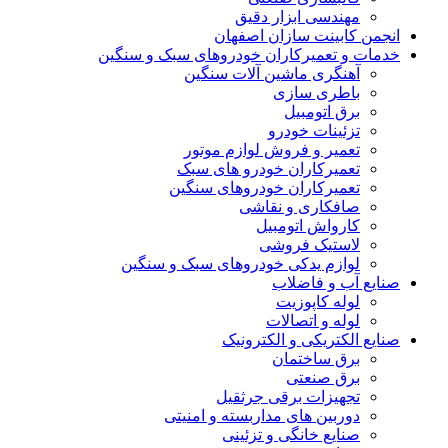
مهندسی ابزار دقیق
انجمن کابینت سازان اصفهان
خدمات و تعمیرکاران خودروهای سبک و سنگین
آهنگری ماشین آلات سنگین
باطری سازی
برق اتومبیل
تزئینات خودرو
تعمیر و فروش لوازم موتور
تعمیرکاران خودرو های سبک
تعمیرکاران خودروهای سنگین
صافکاری و نقاشی
کارواش اتومبیل
لاستیک فروشی
لوازم یدکی خودروهای سبک و سنگین
صنایع آب و فاضلاب
لوله کاپوزیت
لوله و اتصالات
صنایع الکتریکی و الکترونیک
برق ساختمان
برق صنعتی
تجهیزات برقی جرثقیل
دوربین های مداربسته و امنیتی
صنایع خانگی و تزئینی