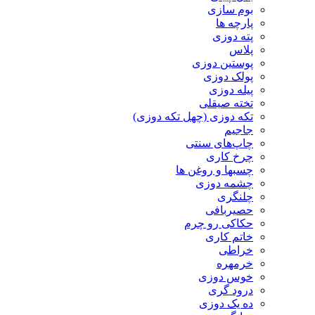
بوم سازی
پارچه ها
پته دوزی
پلاس
پوستین دوزی
پولک دوزی
پیله دوزی
تخته صیقلی
تکه دوزی (چهل تکه دوزی)
جاجیم
چاپ‌های سنتی
چرخ کاری
چسبها و روغن ها
چشمه دوزی
چلنگری
حصیربافی
حکاکی رو چرم
خاتم کاری
خراطی
خرمهره
خوس دوزی
درود گری
ده یک دوزی