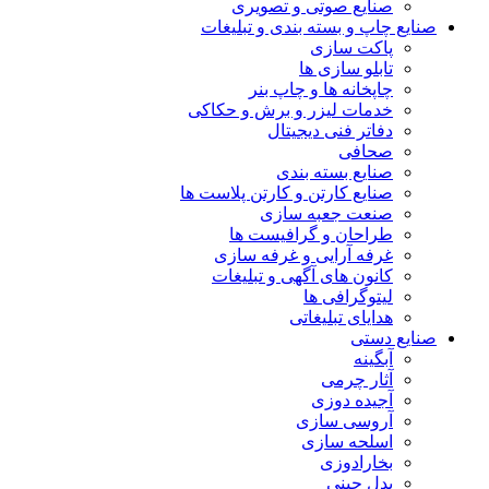
صنایع صوتی و تصویری
صنایع چاپ و بسته بندی و تبلیغات
پاکت سازی
تابلو سازی ها
چاپخانه ها و چاپ بنر
خدمات لیزر و برش و حکاکی
دفاتر فنی دیجیتال
صحافی
صنایع بسته بندی
صنایع کارتن و کارتن پلاست ها
صنعت جعبه سازی
طراحان و گرافیست ها
غرفه آرایی و غرفه سازی
کانون های آگهی و تبلیغات
لیتوگرافی ها
هدایای تبلیغاتی
صنایع دستی
آبگینه
آثار چرمی
آجیده دوزی
آروسی سازی
اسلحه سازی
بخارادوزی
بدل چینی