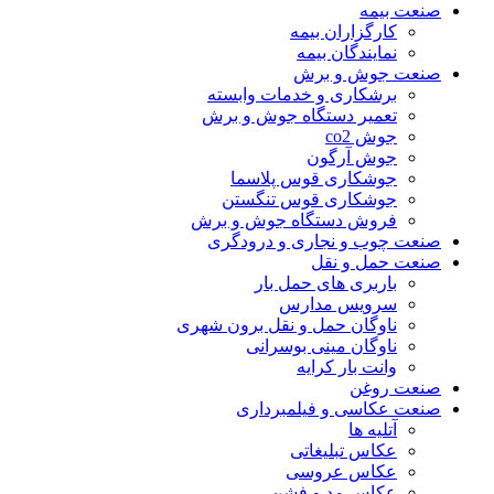
صنعت بیمه
کارگزاران بیمه
نمایندگان بیمه
صنعت جوش و برش
برشکاری و خدمات وابسته
تعمیر دستگاه جوش و برش
جوش co2
جوش آرگون
جوشکاری قوس پلاسما
جوشکاری قوس تنگستن
فروش دستگاه جوش و برش
صنعت چوب و نجاری و درودگری
صنعت حمل و نقل
باربری های حمل بار
سرویس مدارس
ناوگان حمل و نقل برون شهری
ناوگان مینی بوسرانی
وانت بار کرایه
صنعت روغن
صنعت عکاسی و فیلمبرداری
آتلیه ها
عکاس تبلیغاتی
عکاس عروسی
عکاس مد و فشن