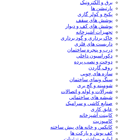
برق و الکترونیک
پارتیشن ها
پکیج و کولر گازی
پوشش های سقف
پوشش های کف و دیوار
تجهیزات آشپزخانه
خاک برداری و گود برداری
داربست های فلزی
درب و پنجره ساختمان
دکوراسیون داخلی
دوخت و نصب پرده
روف گاردن
سازه های چوبی
سنگ ونمای ساختمان
شومینه و گچ بری
شیرآلات و لوله و اتصالات
شیشه های ساختمانی
صنایع کاشی و سرامیک
عایق کاری
کابینت آشپزخانه
کامپوزیت
کانکس و خانه های پیش ساخته
کف پوش و پارکت ها
لوازم بهداشتی و تزئینات