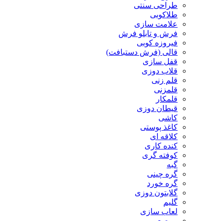
طراحی سنتی
طلاکوبی
علامت سازی
فرش و تابلو فرش
فیروزه کوبی
قالی (فرش دستبافت)
قفل سازی
قلاب دوزی
قلم زنی
قلمزنی
قلمکار
قیطان دوزی
کاشی
کاغذ پوستی
کلاقه ای
کنده کاری
کوفته گری
گبه
گره چینی
گره خورد
گلابتون دوزی
گلیم
لعاب سازی
مرصع