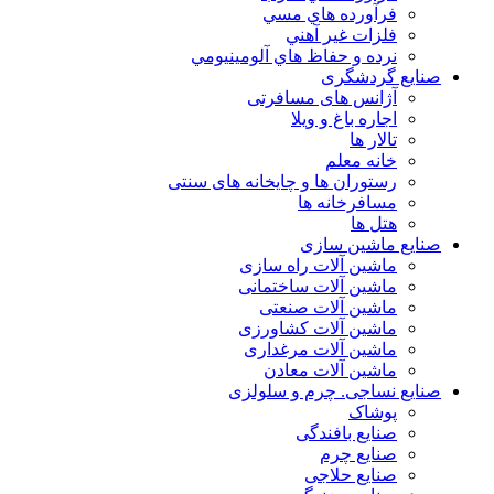
فرآورده هاي مسي
فلزات غير آهني
نرده و حفاظ هاي آلومينيومي
صنایع گردشگری
آژانس های مسافرتی
اجاره باغ و ویلا
تالار ها
خانه معلم
رستوران ها و چایخانه های سنتی
مسافرخانه ها
هتل ها
صنایع ماشین سازی
ماشین آلات راه سازی
ماشین آلات ساختمانی
ماشین آلات صنعتی
ماشین آلات کشاورزی
ماشین آلات مرغداری
ماشین آلات معادن
صنایع نساجی. چرم و سلولزی
پوشاک
صنایع بافندگی
صنایع چرم
صنایع حلاجی