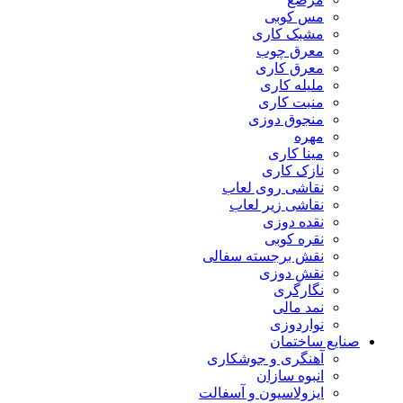
مس کوبی
مشبک کاری
معرق چوب
معرق کاری
مليله کاری
منبت کاری
منجوق دوزی
مهره
مینا کاری
نازک کاری
نقاشی روی لعاب
نقاشی زیر لعاب
نقده دوزی
نقره کوبی
نقش برجسته سفالی
نقش دوزی
نگارگری
نمد مالی
نواردوزی
صنایع ساختمان
آهنگری و جوشکاری
انبوه سازان
ایزولاسیون و آسفالت