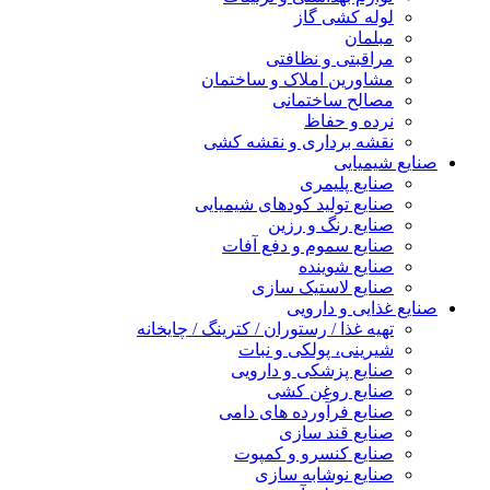
لوله کشی گاز
مبلمان
مراقبتی و نظافتی
مشاورین املاک و ساختمان
مصالح ساختمانی
نرده و حفاظ
نقشه برداری و نقشه کشی
صنایع شیمیایی
صنایع پلیمری
صنایع تولید کودهای شیمیایی
صنایع رنگ و رزین
صنایع سموم و دفع آفات
صنایع شوینده
صنایع لاستیک سازی
صنایع غذایی و دارویی
تهیه غذا / رستوران / کترینگ / چایخانه
شیرینی، پولکی و نبات
صنایع پزشکی و دارویی
صنایع روغن کشی
صنایع فرآورده های دامی
صنایع قند سازی
صنایع کنسرو و کمپوت
صنایع نوشابه سازی