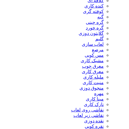
کلاقه ای
کنده کاری
کوفته گری
گبه
گره چینی
گره خورد
گلابتون دوزی
گلیم
لعاب سازی
مرصع
مس کوبی
مشبک کاری
معرق چوب
معرق کاری
مليله کاری
منبت کاری
منجوق دوزی
مهره
مینا کاری
نازک کاری
نقاشی روی لعاب
نقاشی زیر لعاب
نقده دوزی
نقره کوبی