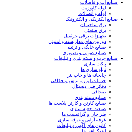
صنایع آب و فاضلاب
لوله کاپوزیت
لوله و اتصالات
صنایع الکتریکی و الکترونیک
برق ساختمان
برق صنعتی
تجهیزات برقی جرثقیل
دوربین های مداربسته و امنیتی
صنایع خانگی و تزئینی
صنایع صوتی و تصویری
صنایع چاپ و بسته بندی و تبلیغات
پاکت سازی
تابلو سازی ها
چاپخانه ها و چاپ بنر
خدمات لیزر و برش و حکاکی
دفاتر فنی دیجیتال
صحافی
صنایع بسته بندی
صنایع کارتن و کارتن پلاست ها
صنعت جعبه سازی
طراحان و گرافیست ها
غرفه آرایی و غرفه سازی
کانون های آگهی و تبلیغات
لیتوگرافی ها