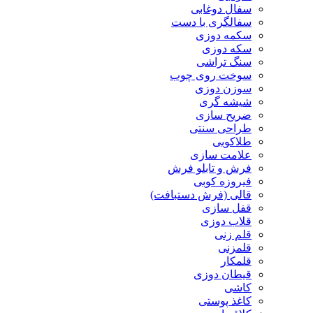
سفال دوغابی
سفالگری با دست
سکمه دوزی
سکه دوزی
سنگ تراشی
سوخت روی چوب
سوزن دوزی
شیشه گری
ضریح سازی
طراحی سنتی
طلاکوبی
علامت سازی
فرش و تابلو فرش
فیروزه کوبی
قالی (فرش دستبافت)
قفل سازی
قلاب دوزی
قلم زنی
قلمزنی
قلمکار
قیطان دوزی
کاشی
کاغذ پوستی