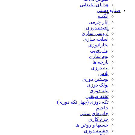
هدایای تبلیغاتی
صنایع دستی
آبگینه
آثار چرمی
آجیده دوزی
آروسی سازی
اسلحه سازی
بخارادوزی
بدل چینی
بوم سازی
پارچه ها
پته دوزی
پلاس
پوستین دوزی
پولک دوزی
پیله دوزی
تخته صیقلی
تکه دوزی (چهل تکه دوزی)
جاجیم
چاپ‌های سنتی
چرخ کاری
چسبها و روغن ها
چشمه دوزی