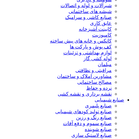
شیرآلات و لوله و اتصالات
شیشه های ساختمانی
صنایع کاشی و سرامیک
عایق کاری
کابینت آشپزخانه
کامپوزیت
کانکس و خانه های پیش ساخته
کف پوش و پارکت ها
لوازم بهداشتی و تزئینات
لوله کشی گاز
مبلمان
مراقبتی و نظافتی
مشاورین املاک و ساختمان
مصالح ساختمانی
نرده و حفاظ
نقشه برداری و نقشه کشی
صنایع شیمیایی
صنایع پلیمری
صنایع تولید کودهای شیمیایی
صنایع رنگ و رزین
صنایع سموم و دفع آفات
صنایع شوینده
صنایع لاستیک سازی