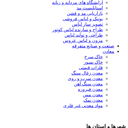
آرایشگاه های مردانه و زنانه
استایلیست مد
بازاریابی مد و فشن
بوتیک و لباس فروشی
تصویر ساز لباس
طراح و سازنده لباس کوتور
طراحی و تولید لباس
مزون و لباس عروس
صنعت و صنایع متفرقه
معادن
خاک سرخ
خاک نسوز
فلزات قیمتی
معدن زغال سنگ
معدن سرب و روی
معدن سنگ آهن
معدن فیروزه
معدن مس
معدن نمک
مواد معدنی غیر فلزی
شهرها و استان ها