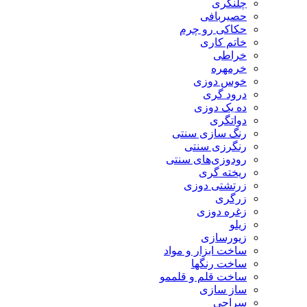
چلنگری
حصیربافی
حکاکی رو چرم
خاتم کاری
خراطی
خرمهره
خوس دوزی
درود گری
ده یک دوزی
دواتگری
رنگ سازی سنتی
رنگرزی سنتی
رودوزی‌های سنتی
ریخته گری
زرتشتی دوزی
زرگری
زغره دوزی
زیلو
زیورسازی
ساخت ابزار و مواد
ساخت رنگها
ساخت قلم و قلممو
ساز سازی
سراجی