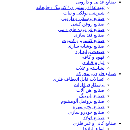
صنایع غذایی و دارویی
تهیه غذا / رستوران / کترینگ / چایخانه
شیرینی، پولکی و نبات
صنایع پزشکی و دارویی
صنایع روغن کشی
صنایع فرآورده های دامی
صنایع قند سازی
صنایع کنسرو و کمپوت
صنایع نوشابه سازی
صنعت تولید آرد
قهوه و کافه
لوازم قنادی
نشاسته و غلات
صنایع فلزی و محرکه
اتصالات قابل انعطاف فلزی
پرسکاری فلزات
صنایع آهن آلات
صنایع بلبرینگ
صنایع پروفیل آلومینیوم
صنایع پیچ و مهره
صنایع خودرو سازی
صنایع فولاد
صنایع کانی و غیر فلزی
انواع آلياژها