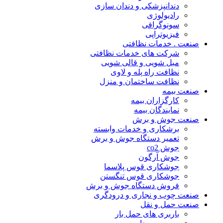
دندانپزشکی و دندان سازی
رادیولوژی
سونوگرافی
فیزیوتراپی
صنعت . خدمات نظافتی
شرکت های خدمات نظافتی
مبل شویی و قالی شویی
نظافت راه پله و لاوی
نظافت ساختمان و منزل
صنعت بیمه
کارگزاران بیمه
نمایندگان بیمه
صنعت جوش و برش
برشکاری و خدمات وابسته
تعمیر دستگاه جوش و برش
جوش co2
جوش آرگون
جوشکاری قوس پلاسما
جوشکاری قوس تنگستن
فروش دستگاه جوش و برش
صنعت چوب و نجاری و درودگری
صنعت حمل و نقل
باربری های حمل بار