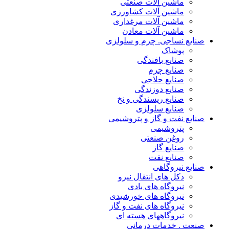
ماشین آلات صنعتی
ماشین آلات کشاورزی
ماشین آلات مرغداری
ماشین آلات معادن
صنایع نساجی. چرم و سلولزی
پوشاک
صنایع بافندگی
صنایع چرم
صنایع حلاجی
صنایع دوزندگی
صنایع ریسندگی و نخ
صنایع سلولزی
صنایع نفت و گاز و پتروشیمی
پتروشیمی
روغن صنعتی
صنایع گاز
صنایع نفت
صنایع نیروگاهی
دکل های انتقال نیرو
نیروگاه های بادی
نیروگاه های خورشیدی
نیروگاه های نفت و گاز
نیروگاههای هسته ای
صنعت . خدمات درمانی