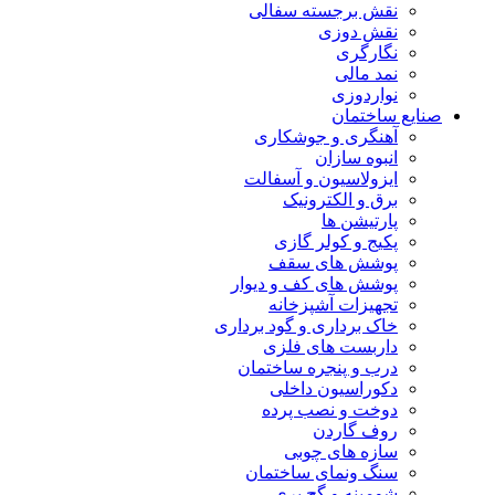
نقش برجسته سفالی
نقش دوزی
نگارگری
نمد مالی
نواردوزی
صنایع ساختمان
آهنگری و جوشکاری
انبوه سازان
ایزولاسیون و آسفالت
برق و الکترونیک
پارتیشن ها
پکیج و کولر گازی
پوشش های سقف
پوشش های کف و دیوار
تجهیزات آشپزخانه
خاک برداری و گود برداری
داربست های فلزی
درب و پنجره ساختمان
دکوراسیون داخلی
دوخت و نصب پرده
روف گاردن
سازه های چوبی
سنگ ونمای ساختمان
شومینه و گچ بری