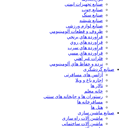
صنایع تجهیزات ایمنی
صنایع چوب
صنایع سنگ
صنایع شیشه
صنایع لوازم ورزشی
ظروف و قطعات آلومينيومي
فرآورده هاي برنجي
فرآورده هاي روي
فرآورده هاي سرب
فرآورده هاي مسي
فلزات غير آهني
نرده و حفاظ هاي آلومينيومي
صنایع گردشگری
آژانس های مسافرتی
اجاره باغ و ویلا
تالار ها
خانه معلم
رستوران ها و چایخانه های سنتی
مسافرخانه ها
هتل ها
صنایع ماشین سازی
ماشین آلات راه سازی
ماشین آلات ساختمانی