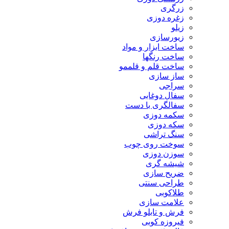
زرگری
زغره دوزی
زیلو
زیورسازی
ساخت ابزار و مواد
ساخت رنگها
ساخت قلم و قلممو
ساز سازی
سراجی
سفال دوغابی
سفالگری با دست
سکمه دوزی
سکه دوزی
سنگ تراشی
سوخت روی چوب
سوزن دوزی
شیشه گری
ضریح سازی
طراحی سنتی
طلاکوبی
علامت سازی
فرش و تابلو فرش
فیروزه کوبی