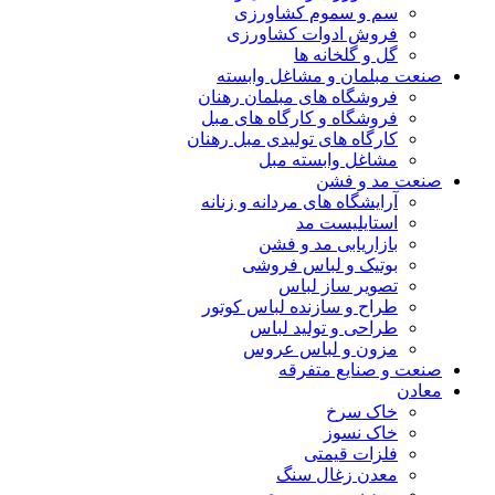
سم و سموم کشاورزی
فروش ادوات کشاورزی
گل و گلخانه ها
صنعت مبلمان و مشاغل وابسته
فروشگاه های مبلمان رهنان
فروشگاه و کارگاه های مبل
کارگاه های تولیدی مبل رهنان
مشاغل وابسته مبل
صنعت مد و فشن
آرایشگاه های مردانه و زنانه
استایلیست مد
بازاریابی مد و فشن
بوتیک و لباس فروشی
تصویر ساز لباس
طراح و سازنده لباس کوتور
طراحی و تولید لباس
مزون و لباس عروس
صنعت و صنایع متفرقه
معادن
خاک سرخ
خاک نسوز
فلزات قیمتی
معدن زغال سنگ