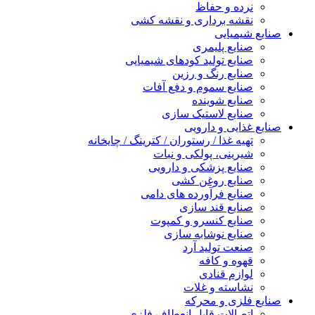
نرده و حفاظ
نقشه برداری و نقشه کشی
صنایع شیمیایی
صنایع پلیمری
صنایع تولید کودهای شیمیایی
صنایع رنگ و رزین
صنایع سموم و دفع آفات
صنایع شوینده
صنایع لاستیک سازی
صنایع غذایی و دارویی
تهیه غذا / رستوران / کترینگ / چایخانه
شیرینی، پولکی و نبات
صنایع پزشکی و دارویی
صنایع روغن کشی
صنایع فرآورده های دامی
صنایع قند سازی
صنایع کنسرو و کمپوت
صنایع نوشابه سازی
صنعت تولید آرد
قهوه و کافه
لوازم قنادی
نشاسته و غلات
صنایع فلزی و محرکه
اتصالات قابل انعطاف فلزی