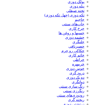
پولک دوزی
پیله دوزی
تخته صیقلی
تکه دوزی (چهل تکه دوزی)
جاجیم
چاپ‌های سنتی
چرخ کاری
چسبها و روغن ها
چشمه دوزی
چلنگری
حصیربافی
حکاکی رو چرم
خاتم کاری
خراطی
خرمهره
خوس دوزی
درود گری
ده یک دوزی
دواتگری
رنگ سازی سنتی
رنگرزی سنتی
رودوزی‌های سنتی
ریخته گری
زرتشتی دوزی