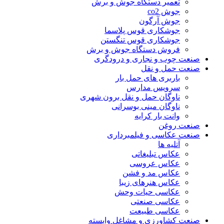
تعمیر دستگاه جوش و برش
جوش co2
جوش آرگون
جوشکاری قوس پلاسما
جوشکاری قوس تنگستن
فروش دستگاه جوش و برش
صنعت چوب و نجاری و درودگری
صنعت حمل و نقل
باربری های حمل بار
سرویس مدارس
ناوگان حمل و نقل برون شهری
ناوگان مینی بوسرانی
وانت بار کرایه
صنعت روغن
صنعت عکاسی و فیلمبرداری
آتلیه ها
عکاس تبلیغاتی
عکاس عروسی
عکاس مد و فشن
عکاس هنرهای زیبا
عکاسی حیات وحش
عکاسی صنعتی
عکاسی طبیعت
صنعت کشاورزی و مشاغل وابسته