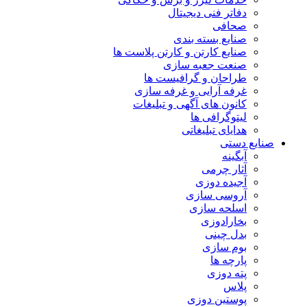
دفاتر فنی دیجیتال
صحافی
صنایع بسته بندی
صنایع کارتن و کارتن پلاست ها
صنعت جعبه سازی
طراحان و گرافیست ها
غرفه آرایی و غرفه سازی
کانون های آگهی و تبلیغات
لیتوگرافی ها
هدایای تبلیغاتی
صنایع دستی
آبگینه
آثار چرمی
آجیده دوزی
آروسی سازی
اسلحه سازی
بخارادوزی
بدل چینی
بوم سازی
پارچه ها
پته دوزی
پلاس
پوستین دوزی