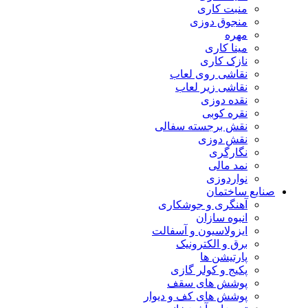
منبت کاری
منجوق دوزی
مهره
مینا کاری
نازک کاری
نقاشی روی لعاب
نقاشی زیر لعاب
نقده دوزی
نقره کوبی
نقش برجسته سفالی
نقش دوزی
نگارگری
نمد مالی
نواردوزی
صنایع ساختمان
آهنگری و جوشکاری
انبوه سازان
ایزولاسیون و آسفالت
برق و الکترونیک
پارتیشن ها
پکیج و کولر گازی
پوشش های سقف
پوشش های کف و دیوار