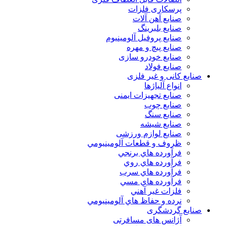
پرسکاری فلزات
صنایع آهن آلات
صنایع بلبرینگ
صنایع پروفیل آلومینیوم
صنایع پیچ و مهره
صنایع خودرو سازی
صنایع فولاد
صنایع کانی و غیر فلزی
انواع آلياژها
صنایع تجهیزات ایمنی
صنایع چوب
صنایع سنگ
صنایع شیشه
صنایع لوازم ورزشی
ظروف و قطعات آلومينيومي
فرآورده هاي برنجي
فرآورده هاي روي
فرآورده هاي سرب
فرآورده هاي مسي
فلزات غير آهني
نرده و حفاظ هاي آلومينيومي
صنایع گردشگری
آژانس های مسافرتی