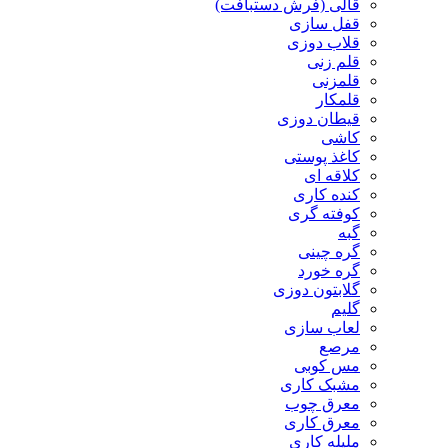
قالی (فرش دستبافت)
قفل سازی
قلاب دوزی
قلم زنی
قلمزنی
قلمکار
قیطان دوزی
کاشی
کاغذ پوستی
کلاقه ای
کنده کاری
کوفته گری
گبه
گره چینی
گره خورد
گلابتون دوزی
گلیم
لعاب سازی
مرصع
مس کوبی
مشبک کاری
معرق چوب
معرق کاری
مليله کاری