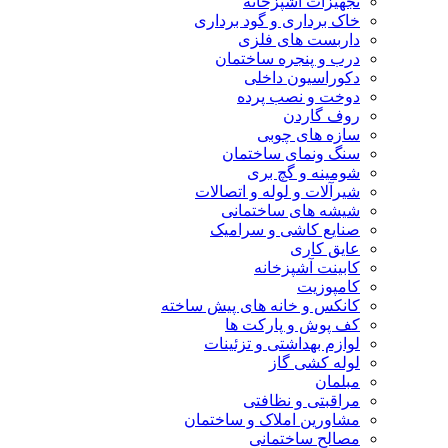
تجهیزات آشپزخانه
خاک برداری و گود برداری
داربست های فلزی
درب و پنجره ساختمان
دکوراسیون داخلی
دوخت و نصب پرده
روف گاردن
سازه های چوبی
سنگ ونمای ساختمان
شومینه و گچ بری
شیرآلات و لوله و اتصالات
شیشه های ساختمانی
صنایع کاشی و سرامیک
عایق کاری
کابینت آشپزخانه
کامپوزیت
کانکس و خانه های پیش ساخته
کف پوش و پارکت ها
لوازم بهداشتی و تزئینات
لوله کشی گاز
مبلمان
مراقبتی و نظافتی
مشاورین املاک و ساختمان
مصالح ساختمانی