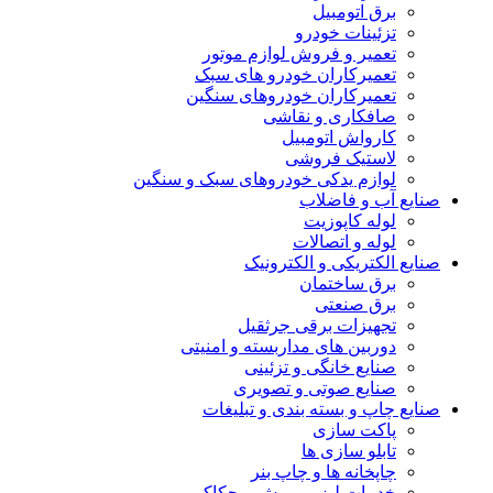
برق اتومبیل
تزئینات خودرو
تعمیر و فروش لوازم موتور
تعمیرکاران خودرو های سبک
تعمیرکاران خودروهای سنگین
صافکاری و نقاشی
کارواش اتومبیل
لاستیک فروشی
لوازم یدکی خودروهای سبک و سنگین
صنایع آب و فاضلاب
لوله کاپوزیت
لوله و اتصالات
صنایع الکتریکی و الکترونیک
برق ساختمان
برق صنعتی
تجهیزات برقی جرثقیل
دوربین های مداربسته و امنیتی
صنایع خانگی و تزئینی
صنایع صوتی و تصویری
صنایع چاپ و بسته بندی و تبلیغات
پاکت سازی
تابلو سازی ها
چاپخانه ها و چاپ بنر
خدمات لیزر و برش و حکاکی