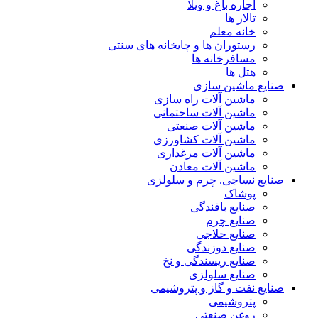
اجاره باغ و ویلا
تالار ها
خانه معلم
رستوران ها و چایخانه های سنتی
مسافرخانه ها
هتل ها
صنایع ماشین سازی
ماشین آلات راه سازی
ماشین آلات ساختمانی
ماشین آلات صنعتی
ماشین آلات کشاورزی
ماشین آلات مرغداری
ماشین آلات معادن
صنایع نساجی. چرم و سلولزی
پوشاک
صنایع بافندگی
صنایع چرم
صنایع حلاجی
صنایع دوزندگی
صنایع ریسندگی و نخ
صنایع سلولزی
صنایع نفت و گاز و پتروشیمی
پتروشیمی
روغن صنعتی